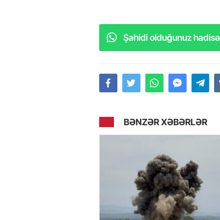
Şahidi olduğunuz hadisəl
BƏNZƏR XƏBƏRLƏR