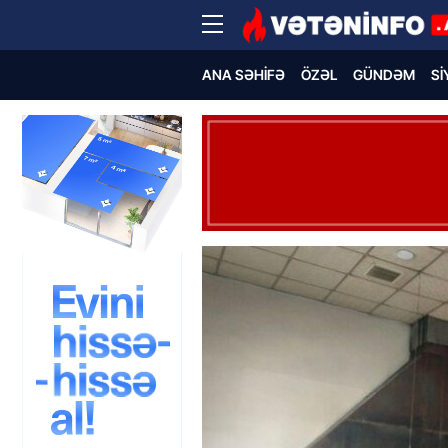
ANA SƏHIFƏ
ÖZƏL
GÜNDƏM
SI