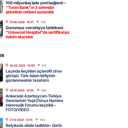
100 milyonluq işdə yeni bağlantı –
“Turan Bank”ın 2 səhmdar
 İlyasova fəhləyə borclu qalıb?
şirkətinin rəhbəri saxlanıldı
2026
- 16:45
241
07.08.2026
- 18:31
359
Qanunsuz cərrahiyyə təhlükəsi:
“Universal Hospital”da sertifikatsız
həkim skandalı
Strateji Müdafiə Sazişi”nin
yəti nədir? -ŞƏRH
2026
- 16:30
147
OR
30.05.2025
- 10:00
813
Laçında keçirilən üçtərəfli zirvə
görüşü: Türk-İslam birliyinin
ya klubuna keçən Kamil
güclənməsinin təzahürü
ul”da oynamaq istəyir
2026
- 16:15
233
28.10.2024
- 14:35
1182
Ankarada Azərbaycan-Türkiyə
Gənclərinin Yaşıl Dünya Naminə
Həmrəylik Forumu keçirildi –
FOTO/VİDEO
 qadın qətlə yetirildi – Şübhəli
 oğludur
21.10.2024
- 13:15
954
Belçikada silsilə tədbirlər: Qərbi
2026
- 16:00
224