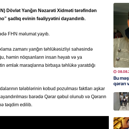
Bu məşh
HN) Dövlət Yanğın Nəzarəti Xidməti tərəfindən
qərarı v
 şadlıq evinin fəaliyyətini dayandırıb.
08.08.
arədə FHN məlumat yayıb.
GÜNDƏM
Qanuns
“Univer
 yoxlama zamanı yanğın təhlükəsizliyi sahəsində
həkim 
u, həmin nöqsanların insan həyatı və ya
07.08.
ətin əmlak maraqlarına birbaşa təhlükə yaratdığı
08.08.
MANŞET
Bu məş
qərarı v
AAYDA-
alarının tələblərinin kobud pozulması faktları aşkar
şikayət
işıq?
n dayandırılması barədə Qərar qəbul olunub və Qərarın
ə təqdim edilib.
07.08.
GÜNDƏM
Hərbi x