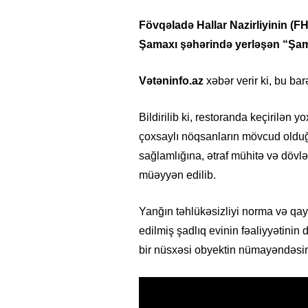
Fövqəladə Hallar Nazirliyinin (F
Şamaxı şəhərində yerləşən “Şamo”
Vətəninfo.az
xəbər verir ki, bu b
Bildirilib ki, restoranda keçirilən
çoxsaylı nöqsanların mövcud olduğ
sağlamlığına, ətraf mühitə və dövl
müəyyən edilib.
Yanğın təhlükəsizliyi norma və qayd
edilmiş şadlıq evinin fəaliyyətini
bir nüsxəsi obyektin nümayəndəsin