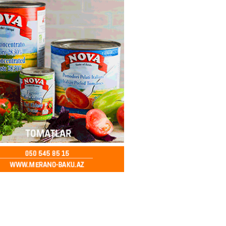
2026
- 14:28
150
ıtda avtomobil qaçıran və
kdə mobil telefon oğurlayan
 saxlanılıb
2026
- 14:15
155
 karta istədiyiniz qədər
 edə bilərsiniz – VİDEO
2026
- 14:00
154
in avtomobildə Paşinyana nə
2026
- 13:45
148