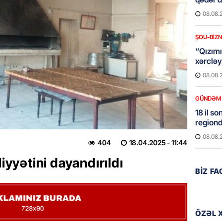
08.08.
ŞOU-BIZ
“Qızımı
xərcləy
08.08.
GÜNDƏM
18 il s
regiond
08.08.
404
18.04.2025
- 11:44
liyyətini dayandırıldı
MANŞET
BIZ F
17 yaşl
olundu
08.08.
ÖZƏL 
BANNER