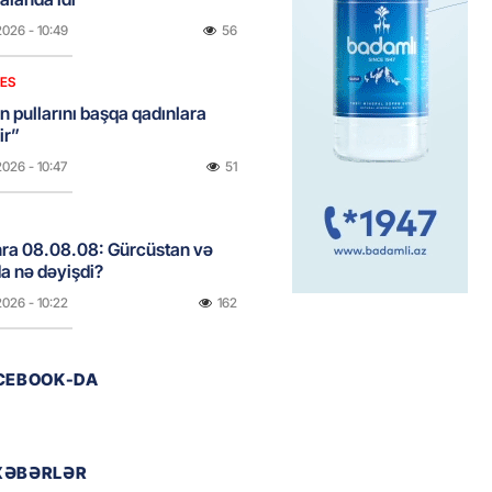
2026
- 10:49
56
NES
n pullarını başqa qadınlara
ir”
2026
- 10:47
51
onra 08.08.08: Gürcüstan və
a nə dəyişdi?
2026
- 10:22
162
ACEBOOK-DA
ı qızın nişanında mediaya hücum
 — VİDEO
2026
- 09:20
65
XƏBƏRLƏR