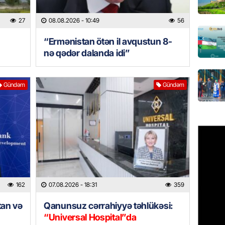
GÜNDƏM
27
08.08.2026
- 10:49
56
Türkiyə
“Ermənistan ötən il avqustun 8-
milyon 
nə qədər dalanda idi”
xərclər
07.08.
Gündəm
Gündəm
GÜNDƏM
Malayzi
Dosye
07.08.
MANŞET
Türkiyə
Pakist
162
07.08.2026
- 18:31
359
sazişi 
07.08.
tan və
Qanunsuz cərrahiyyə təhlükəsi:
“Universal Hospital”da