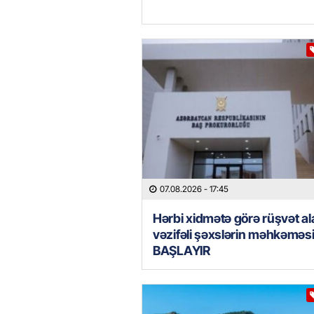
07.08.2026
- 17:45
Hərbi xidmətə görə rüşvət al
vəzifəli şəxslərin məhkəməs
BAŞLAYIR