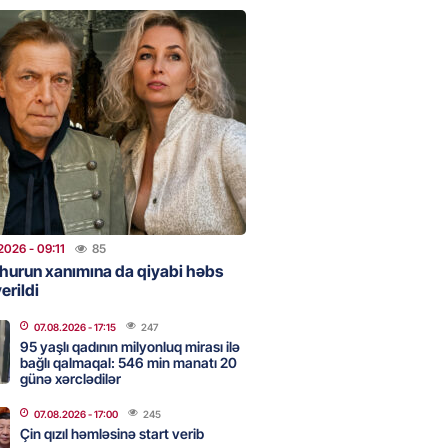
urun xanımına da qiyabi həbs
erildi
2026
- 09:11
85
uz cərrahiyyə təhlükəsi:
sal Hospital”da sertifikatsız
skandalı
2026
- 18:31
359
2026
- 09:11
85
hurun xanımına da qiyabi həbs
erildi
nın tərəzi məntəqələrindən
 -156 ya yaşıl, vətəndaşa qırmızı
07.08.2026
- 17:15
247
95 yaşlı qadının milyonluq mirası ilə
bağlı qalmaqal: 546 min manatı 20
2026
- 18:00
138
günə xərclədilər
07.08.2026
- 17:00
245
Çin qızıl həmləsinə start verib
idmətə görə rüşvət alan vəzifəli