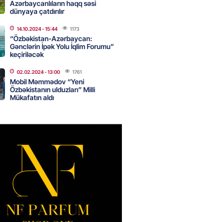
Azərbaycanlıların haqq səsi
dünyaya çatdırılır
14.10.2024
- 15:44
1173
də 37,6 milyon, Rusiyada 16,7
“Özbəkistan-Azərbaycan:
– Azərbaycanlıların yemək
Gənclərin İpək Yolu İqlim Forumu”
i
keçiriləcək
2026
- 15:45
155
02.02.2024
- 13:00
1761
Mobil Məmmədov “Yeni
Özbəkistanın ulduzları” Milli
Mükafatın aldı
yada yeni səfirimiz kimdir? –
2026
- 15:30
161
, Səudiyyə Ərəbistanı və
an arasında Məkkə müdafiə
imzalanıb
2026
- 15:15
138