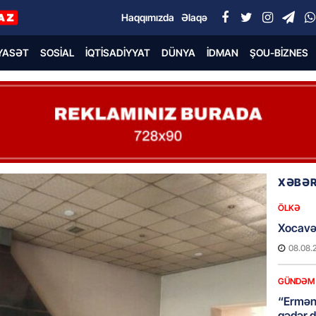
Haqqımızda
Əlaqə
YASƏT
SOSIAL
İQTISADIYYAT
DÜNYA
İDMAN
ŞOU-BIZNES
XƏBƏR
ÖLKƏ
Xocavə
08.08.
GÜNDƏM
“Erməni
qədər d