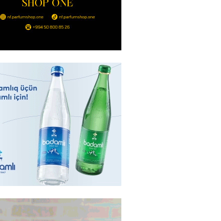
Ukraynaya bu silahı verməkdən
etdi: ABŞ-ın özünün bu raketlərə
ı var
2026
- 15:00
151
bolçu İran millisindən İMTİNA
u ölkəni seçdilər
2026
- 14:45
158
canda sabah 39 dərəcə isti
2026
- 14:30
153
 Biznes-dən mikro biznes
nə 5%-dək endirim