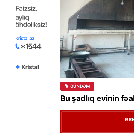
GÜNDƏM
Bu şadlıq evinin fəa