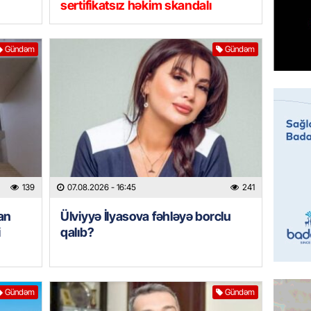
ÖZƏL
sertifikatsız həkim skandalı
Tramp 
imtina 
ehtiyac
Gündəm
Gündəm
07.08.
ÖZƏL
İki fut
ETDİ:
B
07.08.
139
07.08.2026
- 16:45
241
GÜNDƏM
Azərbay
an
Ülviyyə İlyasova fəhləyə borclu
olacaq
i
qalıb?
07.08.
REKLAM
Gündəm
Gündəm
Birbank
krediti