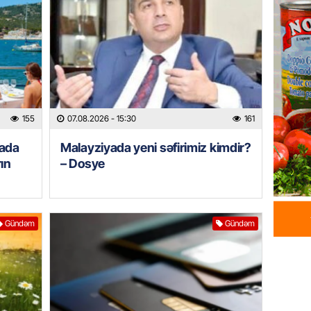
07.08.
HADISƏ
Sumqay
çimərli
şəxslər
07.08.
155
07.08.2026
- 15:30
161
yada
Malayziyada yeni səfirimiz kimdir?
GÜNDƏM
ın
– Dosye
Kartdan
köçürmə
07.08.
Gündəm
Gündəm
MANŞET
Mişust
deyib?
07.08.