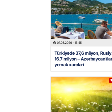
07.08.2026
- 15:45
Türkiyədə 37,6 milyon, Rusi
16,7 milyon – Azərbaycanlılar
yemək xərcləri