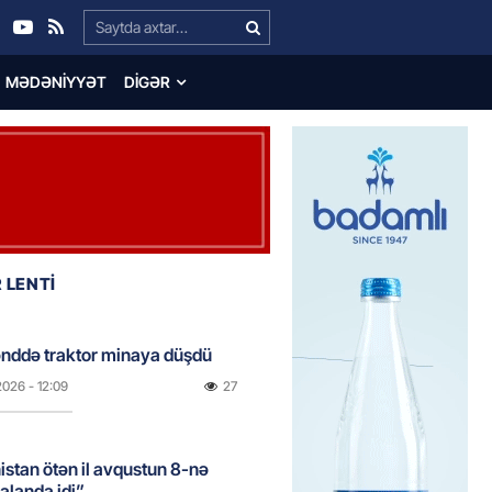
Search…
MƏDƏNIYYƏT
DIGƏR
 LENTİ
nddə traktor minaya düşdü
2026
- 12:09
27
stan ötən il avqustun 8-nə
alanda idi”