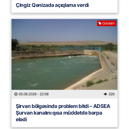
Çingiz Qənizadə açıqlama verdi
Gündəm
05.08.2026
- 22:08
326
Şirvan bölgəsində problem bitdi – ADSEA
Şurvan kanalını qısa müddətdə bərpa
elədi