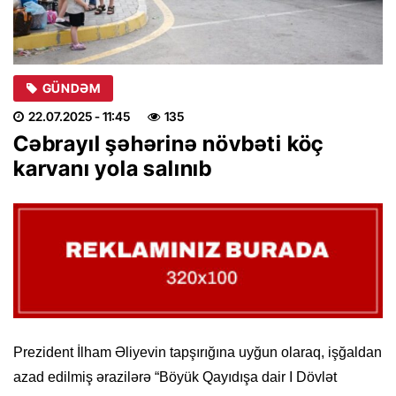
GÜNDƏM
22.07.2025
- 11:45
135
Cəbrayıl şəhərinə növbəti köç
karvanı yola salınıb
Prezident İlham Əliyevin tapşırığına uyğun olaraq, işğaldan
azad edilmiş ərazilərə “Böyük Qayıdışa dair I Dövlət