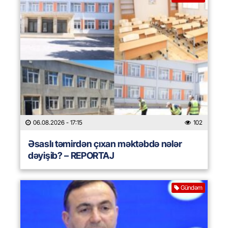
06.08.2026
- 17:15
102
Əsaslı təmirdən çıxan məktəbdə nələr
dəyişib? – REPORTAJ
Gündəm