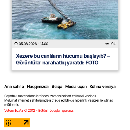
05.08.2026
- 14:00
104
Xəzərə bu canlıların hücumu başlayıb? –
Görüntülər narahatlıq yaratdı: FOTO
Ana səhifə
Haqqımızda
Əlaqə
Media üçün
Köhnə versiya
Saytdakı materialların istifadəsi zamanı istinad edilməsi vacibdir.
Məlumat internet səhifələrində istifadə edildikdə hiperlink vasitəsi ilə istinad
mütləqdir.
Veteninfo.Az © 2012 - Bütün hüquqları qorunur.