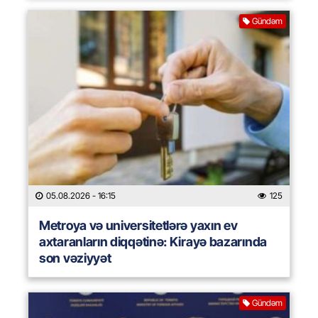
Gündəm
05.08.2026
- 16:15
125
Metroya və universitetlərə yaxın ev
axtaranların diqqətinə: Kirayə bazarında
son vəziyyət
Gündəm