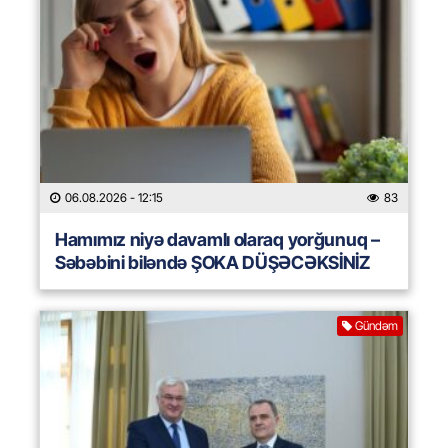
06.08.2026
- 12:15
83
Hamımız niyə davamlı olaraq yorğunuq –
Səbəbini biləndə ŞOKA DÜŞƏCƏKSİNİZ
Gündəm