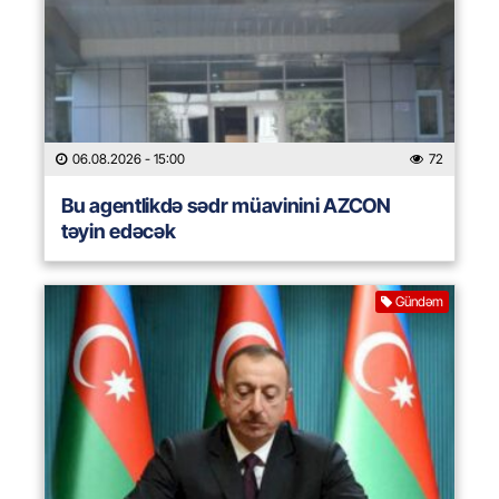
06.08.2026
- 15:00
72
Bu agentlikdə sədr müavinini AZCON
təyin edəcək
Gündəm