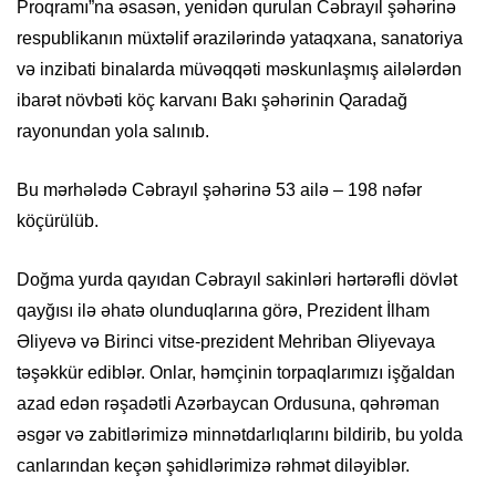
Proqramı”na əsasən, yenidən qurulan Cəbrayıl şəhərinə
respublikanın müxtəlif ərazilərində yataqxana, sanatoriya
və inzibati binalarda müvəqqəti məskunlaşmış ailələrdən
ibarət növbəti köç karvanı Bakı şəhərinin Qaradağ
rayonundan yola salınıb.
Bu mərhələdə Cəbrayıl şəhərinə 53 ailə – 198 nəfər
köçürülüb.
Doğma yurda qayıdan Cəbrayıl sakinləri hərtərəfli dövlət
qayğısı ilə əhatə olunduqlarına görə, Prezident İlham
Əliyevə və Birinci vitse-prezident Mehriban Əliyevaya
təşəkkür ediblər. Onlar, həmçinin torpaqlarımızı işğaldan
azad edən rəşadətli Azərbaycan Ordusuna, qəhrəman
əsgər və zabitlərimizə minnətdarlıqlarını bildirib, bu yolda
canlarından keçən şəhidlərimizə rəhmət diləyiblər.