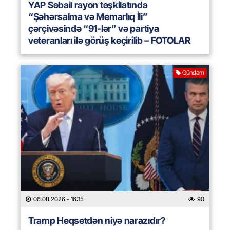
YAP Səbail rayon təşkilatında
“Şəhərsalma və Memarlıq İli”
çərçivəsində “91-lər” və partiya
veteranları ilə görüş keçirilib – FOTOLAR
Gündəm
06.08.2026
- 16:15
90
Tramp Heqsetdən niyə narazıdır?