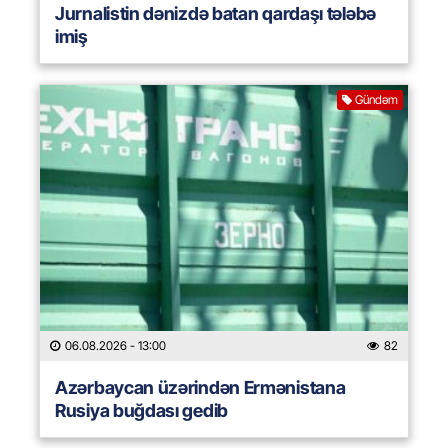
Jurnalistin dənizdə batan qardaşı tələbə
imiş
Gündəm
06.08.2026
- 13:00
82
Azərbaycan üzərindən Ermənistana
Rusiya buğdası gedib