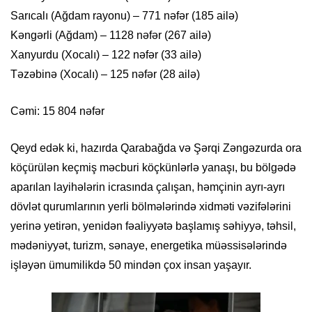
Sarıcalı (Ağdam rayonu) – 771 nəfər (185 ailə)
Kəngərli (Ağdam) – 1128 nəfər (267 ailə)
Xanyurdu (Xocalı) – 122 nəfər (33 ailə)
Təzəbinə (Xocalı) – 125 nəfər (28 ailə)
Cəmi: 15 804 nəfər
Qeyd edək ki, hazırda Qarabağda və Şərqi Zəngəzurda ora
köçürülən keçmiş məcburi köçkünlərlə yanaşı, bu bölgədə
aparılan layihələrin icrasında çalışan, həmçinin ayrı-ayrı
dövlət qurumlarının yerli bölmələrində xidməti vəzifələrini
yerinə yetirən, yenidən fəaliyyətə başlamış səhiyyə, təhsil,
mədəniyyət, turizm, sənaye, energetika müəssisələrində
işləyən ümumilikdə 50 mindən çox insan yaşayır.