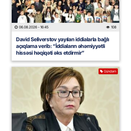
06.08.2026
- 16:45
108
David Seliverstov yayılan iddialarla bağlı
açıqlama verib: “İddiaların əhəmiyyətli
hissəsi həqiqəti əks etdirmir”
Gündəm