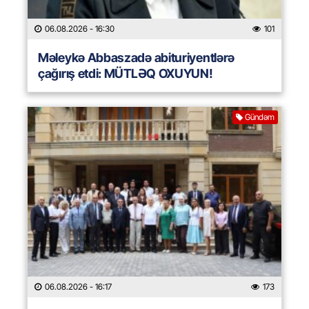
06.08.2026
- 16:30
101
Məleykə Abbaszadə abituriyentlərə
çağırış etdi: MÜTLƏQ OXUYUN!
Gündəm
06.08.2026
- 16:17
173