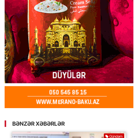
BƏNZƏR XƏBƏRLƏR
Gündəm