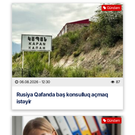
Gündəm
06.08.2026
- 12:30
87
Rusiya Qafanda baş konsulluq açmaq
istəyir
Gündəm