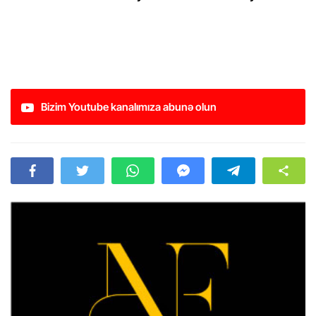
Bizim Youtube kanalımıza abunə olun