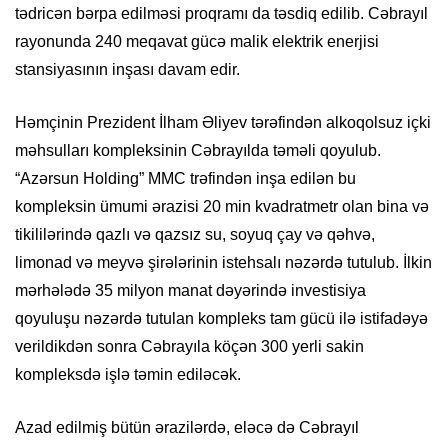
tədricən bərpa edilməsi proqramı da təsdiq edilib. Cəbrayıl
rayonunda 240 meqavat gücə malik elektrik enerjisi
stansiyasının inşası davam edir.
Həmçinin Prezident İlham Əliyev tərəfindən alkoqolsuz içki
məhsulları kompleksinin Cəbrayılda təməli qoyulub.
“Azərsun Holding” MMC trəfindən inşa edilən bu
kompleksin ümumi ərazisi 20 min kvadratmetr olan bina və
tikililərində qazlı və qazsız su, soyuq çay və qəhvə,
limonad və meyvə şirələrinin istehsalı nəzərdə tutulub. İlkin
mərhələdə 35 milyon manat dəyərində investisiya
qoyuluşu nəzərdə tutulan kompleks tam gücü ilə istifadəyə
verildikdən sonra Cəbrayıla köçən 300 yerli sakin
kompleksdə işlə təmin ediləcək.
Azad edilmiş bütün ərazilərdə, eləcə də Cəbrayıl