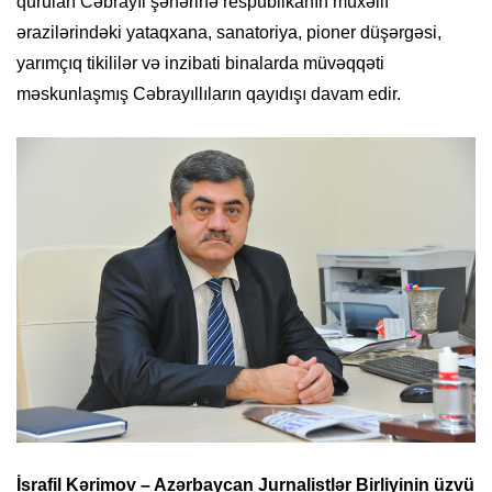
qurulan Cəbrayıl şəhərinə respublikanın müxəlif
ərazilərindəki yataqxana, sanatoriya, pioner düşərgəsi,
yarımçıq tikililər və inzibati binalarda müvəqqəti
məskunlaşmış Cəbrayıllıların qayıdışı davam edir.
İsrafil Kərimov – Azərbaycan Jurnalistlər Birliyinin üzvü