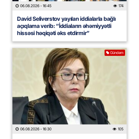
06.08.2026
- 16:45
174
David Seliverstov yayılan iddialarla bağlı
açıqlama verib: “İddiaların əhəmiyyətli
hissəsi həqiqəti əks etdirmir”
Gündəm
06.08.2026
- 16:30
105