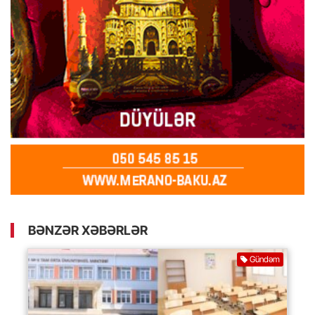
BƏNZƏR XƏBƏRLƏR
Gündəm