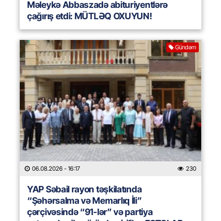
Məleykə Abbaszadə abituriyentlərə
çağırış etdi: MÜTLƏQ OXUYUN!
Gündəm
06.08.2026
- 16:17
230
YAP Səbail rayon təşkilatında
“Şəhərsalma və Memarlıq İli”
çərçivəsində “91-lər” və partiya