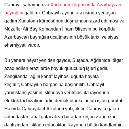
Cəbrayıl şəhərində və
Xudafərin körpüsündə
Azərbaycan
bayrağını
qaldırdı. Cəbrayıl rayonu ərazisində yerləşən
qədim Xudafərin körpüsünün düşməndən azad edilməsi və
Müzəffər Ali Baş Komandan İlham Əliyevin bu körpüdə
Azərbaycan bayrağını ucaltmasının böyük tarixi və siyasi
əhəmiyyəti vardır.
Bu yerlərə həyat yenidən qayıdır. Şuşada, Ağdamda, digər
azad edilən ərazilərdə böyük quruculuq işləri gedir,
Zəngilanda “ağıllı kənd” layihəsi uğurla həyata
keçirilir, Cəbrayılın bərpasına başlanılıb. Cəbrayıl
yarımstansiyasının istifadəyə verilməsi ilə rayonunn
elektrik təchizatının artıq demək olar ki, bütün işləri görülüb.
Hazırda Cəbrayıla 4-6 zolaqlı yol çəkilir. Cəbrayıla gələn
vətəndaşlar rahat gələcək və buradan keçən Zəngəzur
dəhlizindən istifadə edəcəklər. Rayonun bütün kəndlərinin