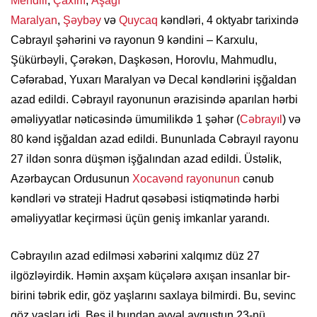
Mehdili
,
Çaxırlı
,
Aşağı
Maralyan
,
Şəybəy
və
Quycaq
kəndləri, 4 oktyabr tarixində
Cəbrayıl şəhərini və rayonun 9 kəndini – Karxulu,
Şükürbəyli, Çərəkən, Daşkəsən, Horovlu, Mahmudlu,
Cəfərabad, Yuxarı Maralyan və Decal kəndlərini işğaldan
azad edildi. Cəbrayıl rayonunun ərazisində aparılan hərbi
əməliyyatlar nəticəsində ümumilikdə 1 şəhər (
Cəbrayıl
) və
80 kənd işğaldan azad edildi. Bununlada Cəbrayıl rayonu
27 ildən sonra düşmən işğalından azad edildi. Üstəlik,
Azərbaycan Ordusunun
Xocavənd rayonunun
cənub
kəndləri və strateji Hadrut qəsəbəsi istiqmətində hərbi
əməliyyatlar keçirməsi üçün geniş imkanlar yarandı.
Cəbrayılın azad edilməsi xəbərini xalqımız düz 27
ilgözləyirdik. Həmin axşam küçələrə axışan insanlar bir-
birini təbrik edir, göz yaşlarını saxlaya bilmirdi. Bu, sevinc
göz yaşları idi. Beş il bundan əvvəl avqustun 23-nü