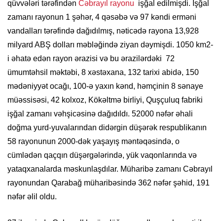
qüvvələri tərəfindən
Cəbrayıl rayonu
işğal edilmişdi. İşğal
zamanı rayonun 1 şəhər, 4 qəsəbə və 97 kəndi erməni
vandalları tərəfində dağıdılmış, nəticədə rayona 13,928
milyard ABŞ dolları məbləğində ziyan dəymişdi. 1050 km2-
i əhatə edən rayon ərazisi və bu ərazilərdəki 72
ümumtəhsil məktəbi, 8 xəstəxana, 132 tarixi abidə, 150
mədəniyyət ocağı, 100-ə yaxın kənd, həmçinin 8 sənaye
müəssisəsi, 42 kolxoz, Kökəltmə birliyi, Quşçuluq fabriki
işğal zamanı vəhşicəsinə dağıdıldı. 52000 nəfər əhali
doğma yurd-yuvalarından didərgin düşərək respublikanın
58 rayonunun 2000-dək yaşayış məntəqəsində, o
cümlədən qaçqın düşərgələrində, yük vaqonlarında və
yataqxanalarda məskunlaşdılar. Müharibə zamanı Cəbrayıl
rayonundan Qarabağ müharibəsində 362 nəfər şəhid, 191
nəfər əlil oldu.