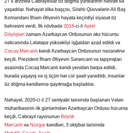
27 il ərzində Cəbrayıllılar öz döğma yurdlarının həsrəti ilə
yaşadılar. Nəhayət ölkə başçısı, Silahlı Qüvvələrin Ali Baş
Komandanı İlham Əliyevin həyata keçirdiyi siyasət öz
bəhrəsini verdi. İlk növbədə
2016
-cı il
Aprel
Döyüşləri
zamanı Azərbaycan Ordusunun əks hücumu
nəticəsində Lələtəpə yüksəkliyi işğaldan azad edildi və
Cocuq Mərcanlı
kəndi Azərbaycan Ordusunun nəzarətinə
keçdi. Prezident İlham Əliyevin Sərəncam və tapşırıqları
əsasinda Cocuq Mərcanlı kəndi yenidən bərpa edildi,
burada yaşayış və iş üçün hər cür şəait yaradıldı, insanlar
öz döğma kəndlərinə qayıtmağa başladılar.
Nəhayət, 2020-ci il 27 sentyabr tarixində başlanan Vətən
müharibəsinin ilk günlərindən Azərbaycan Ordusu hücuma
keçdi, Cəbrayıl rayonunun
Böyük
Mərcanlı
və
Nüzgar
kəndləri, 3 oktybar tarixində