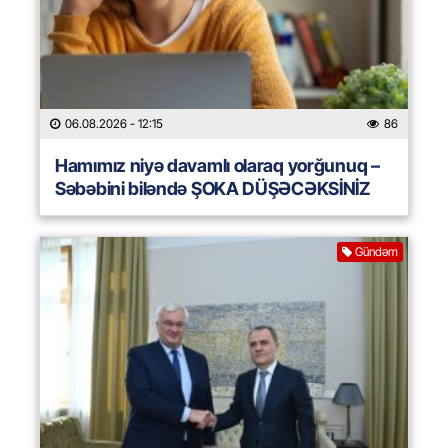
06.08.2026
- 12:15
86
Hamımız niyə davamlı olaraq yorğunuq –
Səbəbini biləndə ŞOKA DÜŞƏCƏKSİNİZ
Gündəm