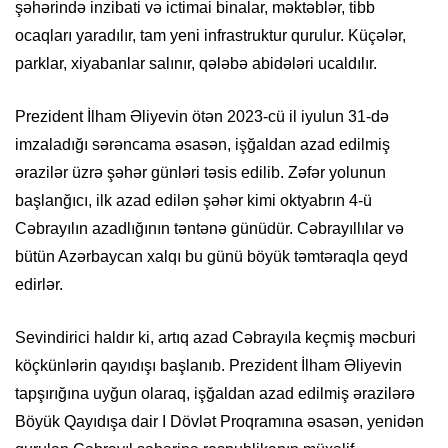
şəhərində inzibati və ictimai binalar, məktəblər, tibb
ocaqları yaradılır, tam yeni infrastruktur qurulur. Küçələr,
parklar, xiyabanlar salınır, qələbə abidələri ucaldılır.
Prezident İlham Əliyevin ötən 2023-cü il iyulun 31-də
imzaladığı sərəncama əsasən, işğaldan azad edilmiş
ərazilər üzrə şəhər günləri təsis edilib. Zəfər yolunun
başlanğıcı, ilk azad edilən şəhər kimi oktyabrın 4-ü
Cəbrayılın azadlığının təntənə günüdür. Cəbrayıllılar və
bütün Azərbaycan xalqı bu günü böyük təmtəraqla qeyd
edirlər.
Sevindirici haldır ki, artıq azad Cəbrayıla keçmiş məcburi
köçkünlərin qayıdışı başlanıb. Prezident İlham Əliyevin
tapşırığına uyğun olaraq, işğaldan azad edilmiş ərazilərə
Böyük Qayıdışa dair I Dövlət Proqramına əsasən, yenidən