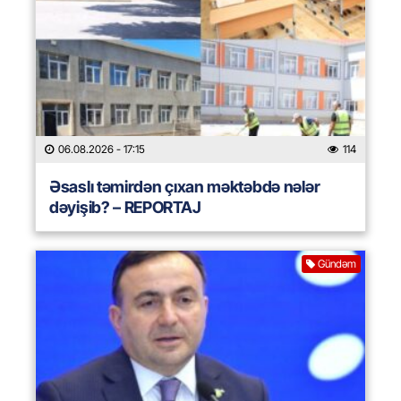
06.08.2026
- 17:15
114
Əsaslı təmirdən çıxan məktəbdə nələr
dəyişib? – REPORTAJ
Gündəm