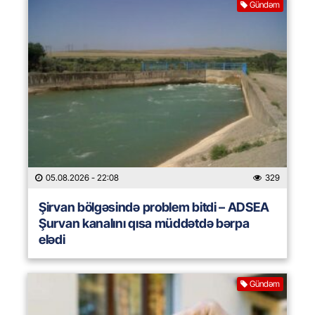
Gündəm
05.08.2026
- 22:08
329
Şirvan bölgəsində problem bitdi – ADSEA
Şurvan kanalını qısa müddətdə bərpa
elədi
Gündəm