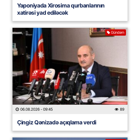
Yaponiyada Xirosima qurbanlarının
xatirəsi yad ediləcək
Gündəm
06.08.2026
- 09:45
89
Çingiz Qənizadə açıqlama verdi