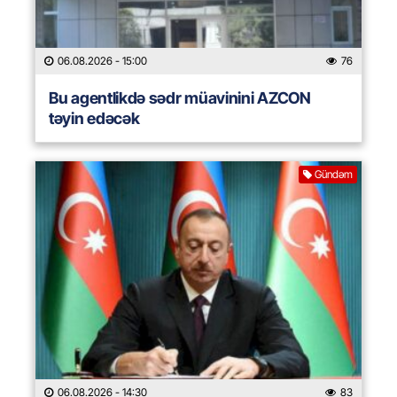
06.08.2026
- 15:00
76
Bu agentlikdə sədr müavinini AZCON
təyin edəcək
Gündəm
06.08.2026
- 14:30
83