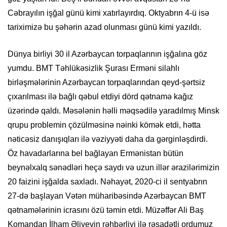
Cəbrayılın işğal günü kimi xatırlayırdıq. Oktyabrın 4-ü isə
tariximizə bu şəhərin azad olunması günü kimi yazıldı.
Dünya birliyi 30 il Azərbaycan torpaqlarının işğalına göz
yumdu. BMT Təhlükəsizlik Şurası Erməni silahlı
birləşmələrinin Azərbaycan torpaqlarından qeyd-şərtsiz
çıxarılması ilə bağlı qəbul etdiyi dörd qətnamə kağız
üzərində qaldı. Məsələnin həlli məqsədilə yaradılmış Minsk
qrupu problemin çözülməsinə nəinki kömək etdi, hətta
nəticəsiz danışıqları ilə vəziyyəti daha da gərginləşdirdi.
Öz havadarlarına bel bağlayan Ermənistan bütün
beynəlxalq sənədləri heçə saydı və uzun illər ərazilərimizin
20 faizini işğalda saxladı. Nəhayət, 2020-ci il sentyabrın
27-də başlayan Vətən müharibəsində Azərbaycan BMT
qətnamələrinin icrasını özü təmin etdi. Müzəffər Ali Baş
Komandan İlham Əliyevin rəhbərliyi ilə rəşadətli ordumuz