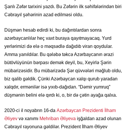
Şanlı Zəfər tarixini yazdı. Bu Zəfərin ilk səhifələrindən biri
Cəbrayıl şəhərinin azad edilməsi oldu.
Düşmən hesab edirdi ki, bu dağıntılardan sonra
azərbaycanlılar heç vaxt buraya qayıtmayacaq. Yurd
yerlərimizi də elə o məqsədlə dağıdıb viran qoydular.
Amma yanıldılar. Bu qələbə təkcə Azərbaycanın ərazi
bütövlüyünün bərpası demək deyil, bu, Xeyirlə Şərin
mübarizəsidir. Bu mübarizədə Şər qüvvələri məğlub oldu,
biz qalib gəldik. Çünki Azərbaycan xalqı qurub yaradan
xalqdır, ermənilər isə yıxıb-dağıdan. “Dəmir yumruq”
düşmənin belini elə qırdı ki, o, bir də çətin ayağa qalxa.
2020-ci il noyabrın 16-da
Azərbaycan Prezidenti
İlham
Əliyev
və xanımı
Mehriban Əliyeva
işğaldan azad olunan
Cəbrayıl rayonuna gəldilər. Prezident İlham Əliyev