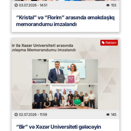
03.07.2026
- 14:51
155
“Kristal” və “Florim” arasında əməkdaşlıq
memorandumu imzalandı
Reklam
02.07.2026
- 11:59
145
“Bir” və Xəzər Universiteti gələcəyin