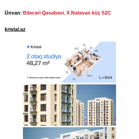
Ünvan:
Biləcəri Qəsəbəsi, X.Natəvan küç 52C
kristal.az