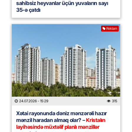
sahibsiz heyvanlar üçün yuvaların sayı
35-ə çatdı
Reklam
24.07.2026
- 15:29
315
Xətai rayonunda dəniz mənzərəli hazır
mənzil haradan almaq olar? –
Kristalın
layihəsində müxtəlif planlı mənzillər