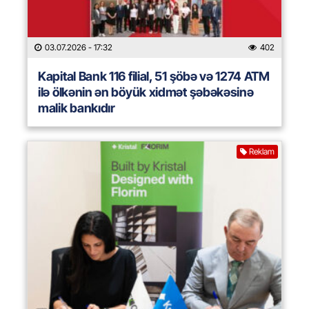
03.07.2026
- 17:32
402
Kapital Bank 116 filial, 51 şöbə və 1274 ATM
ilə ölkənin ən böyük xidmət şəbəkəsinə
malik bankıdır
Reklam