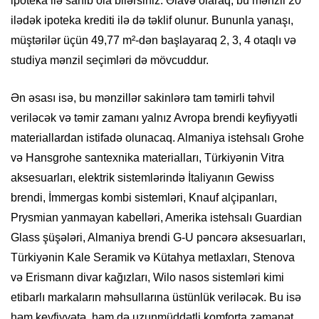
ipoteka ilə sahib ola bilərsiniz. Əlavə olaraq, bu mənzil 20
ilədək ipoteka krediti ilə də təklif olunur. Bununla yanaşı,
müştərilər üçün 49,77 m²-dən başlayaraq 2, 3, 4 otaqlı və
studiya mənzil seçimləri də mövcuddur.
Ən əsası isə, bu mənzillər sakinlərə tam təmirli təhvil
veriləcək və təmir zamanı yalnız Avropa brendi keyfiyyətli
materiallardan istifadə olunacaq. Almaniya istehsalı Grohe
və Hansgrohe santexnika materialları, Türkiyənin Vitra
aksesuarları, elektrik sistemlərində İtaliyanın Gewiss
brendi, İmmergas kombi sistemləri, Knauf alçipanları,
Prysmian yanmayan kabelləri, Amerika istehsalı Guardian
Glass şüşələri, Almaniya brendi G-U pəncərə aksesuarları,
Türkiyənin Kale Seramik və Kütahya metlaxları, Stenova
və Erismann divar kağızları, Wilo nasos sistemləri kimi
etibarlı markaların məhsullarına üstünlük veriləcək. Bu isə
həm keyfiyyətə, həm də uzunmüddətli komforta zəmanət