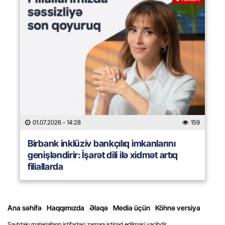
01.07.2026
- 14:28
159
Birbank inklüziv bankçılıq imkanlarını
genişləndirir: İşarət dili ilə xidmət artıq
filiallarda
Ana səhifə
Haqqımızda
Əlaqə
Media üçün
Köhnə versiya
Saytdakı materialların istifadəsi zamanı istinad edilməsi vacibdir.