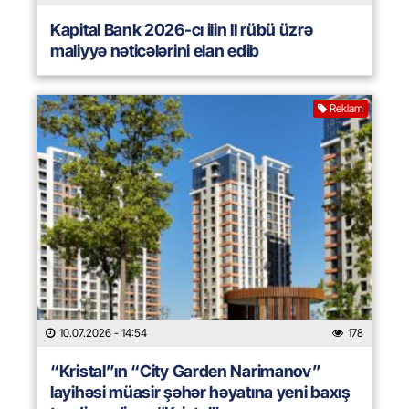
Kapital Bank 2026-cı ilin II rübü üzrə
maliyyə nəticələrini elan edib
Reklam
10.07.2026
- 14:54
178
“Kristal”ın “City Garden Narimanov”
layihəsi müasir şəhər həyatına yeni baxış