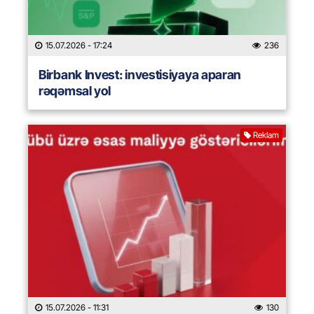
15.07.2026
- 17:24
236
Birbank Invest: investisiyaya aparan
rəqəmsal yol
Reklam
15.07.2026
- 11:31
130