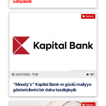
satışdadır
Reklam
24.07.2026
- 11:36
167
“Moody’s” Kapital Bank-ın güclü maliyyə
göstəricilərini bir daha təsdiqləyib
Reklam