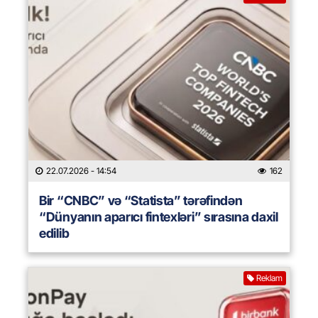
22.07.2026
- 14:54
162
Bir “CNBC” və “Statista” tərəfindən
“Dünyanın aparıcı fintexləri” sırasına daxil
edilib
Reklam