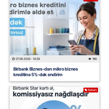
07.08.2026
- 14:28
166
Birbank Biznes-dən mikro biznes
kreditinə 5%-dək endirim
Reklam