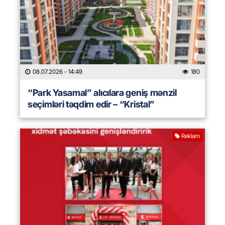
08.07.2026
- 14:49
180
“Park Yasamal” alıcılara geniş mənzil
seçimləri təqdim edir – “Kristal”
Reklam