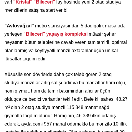
var!
“Kristal” “Biləcəri”
layihəsində yeni 2 otaq studiya
mənzillərin satışına start verib!
“Avtovağzal”
metro stansiyasından 5 dəqiqəlik məsafədə
yerləşən
“Biləcəri” yaşayış kompleksi
müasir şəhər
həyatının bütün tələblərinə cavab verən tam təmirli, optimal
planlanmış və keyfiyyətli mənzil axtaranlar üçün unikal
fürsətlər təqdim edir.
Xüsusilə son dövrlərdə daha çox tələb görən 2 otaq
studiya mənzillər artıq satışdadır və bu mənzillər həm ölçü,
həm qiymət, həm də təmir baxımından alıcılar üçün
olduqca cəlbedici variantlar təklif edir. Belə ki, sahəsi 48,27
m² olan 2 otaq studiya mənzil 115 848 manat nağd
qiymətlə təqdim olunur. Həmçinin, 46 339 ilkin ödəniş
edərək, ayda cəmi 957 manat ödəməklə bu mənzilə 10 illik