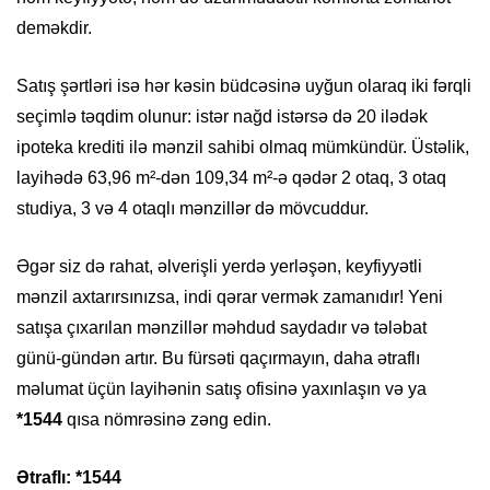
deməkdir.
Satış şərtləri isə hər kəsin büdcəsinə uyğun olaraq iki fərqli
seçimlə təqdim olunur: istər nağd istərsə də 20 ilədək
ipoteka krediti ilə mənzil sahibi olmaq mümkündür. Üstəlik,
layihədə 63,96 m²-dən 109,34 m²-ə qədər 2 otaq, 3 otaq
studiya, 3 və 4 otaqlı mənzillər də mövcuddur.
Əgər siz də rahat, əlverişli yerdə yerləşən, keyfiyyətli
mənzil axtarırsınızsa, indi qərar vermək zamanıdır! Yeni
satışa çıxarılan mənzillər məhdud saydadır və tələbat
günü-gündən artır. Bu fürsəti qaçırmayın, daha ətraflı
məlumat üçün layihənin satış ofisinə yaxınlaşın və ya
*1544
qısa nömrəsinə zəng edin.
Ətraflı: *1544