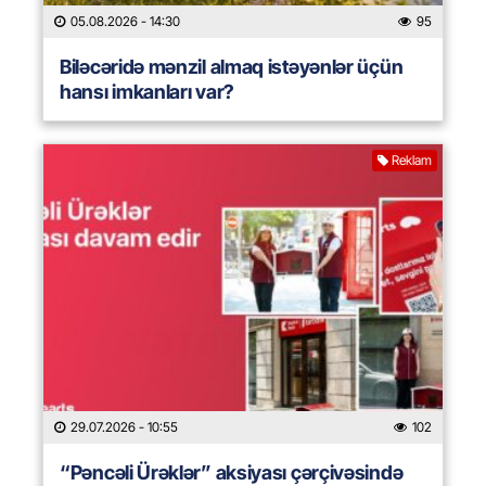
05.08.2026
- 14:30
95
Biləcəridə mənzil almaq istəyənlər üçün
hansı imkanları var?
Reklam
29.07.2026
- 10:55
102
“Pəncəli Ürəklər” aksiyası çərçivəsində