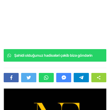
Şahidi olduğunuz hadisələri çəkib bizə göndərin