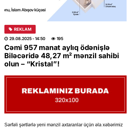
REKLAM
29.08.2025
- 14:50
195
Cəmi 957 manat aylıq ödənişlə
Biləcəridə 48,27 m² mənzil sahibi
olun – “Kristal”!
Sərfəli şərtlərlə yeni mənzil axtaranlar üçün əla xəbərimiz