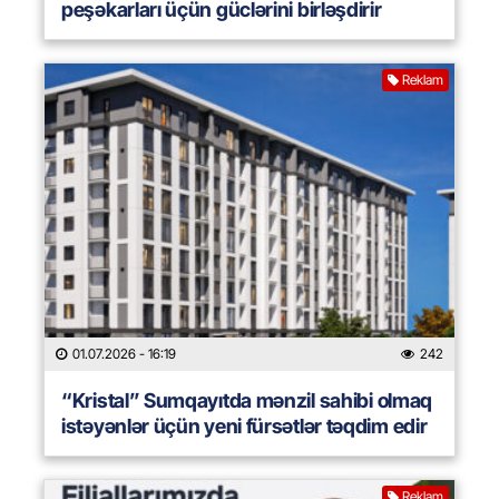
peşəkarları üçün güclərini birləşdirir
Reklam
01.07.2026
- 16:19
242
“Kristal” Sumqayıtda mənzil sahibi olmaq
istəyənlər üçün yeni fürsətlər təqdim edir
Reklam