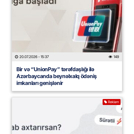
20.07.2026
- 15:37
149
Bir və “UnionPay” tərəfdaşlığı ilə
Azərbaycanda beynəlxalq ödəniş
imkanları genişlənir
Reklam