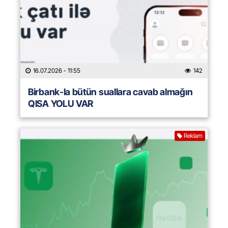
16.07.2026
- 11:55
142
Birbank-la bütün suallara cavab almağın
QISA YOLU VAR
Reklam