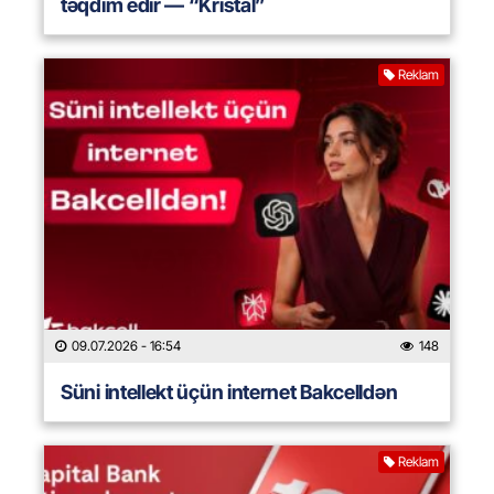
təqdim edir — “Kristal”
Reklam
09.07.2026
- 16:54
148
Süni intellekt üçün internet Bakcelldən
Reklam