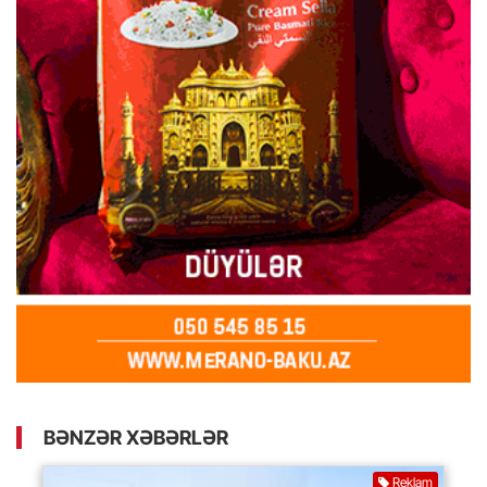
BƏNZƏR XƏBƏRLƏR
Reklam