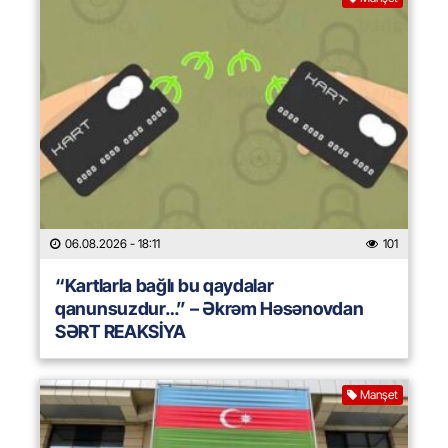
06.08.2026
- 18:11
101
“Kartlarla bağlı bu qaydalar
qanunsuzdur…” – Əkrəm Həsənovdan
SƏRT REAKSİYA
Manşet