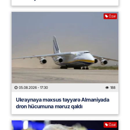
Özəl
05.08.2026
- 17:30
188
Ukraynaya məxsus təyyarə Almaniyada
dron hücumuna məruz qaldı
Özəl