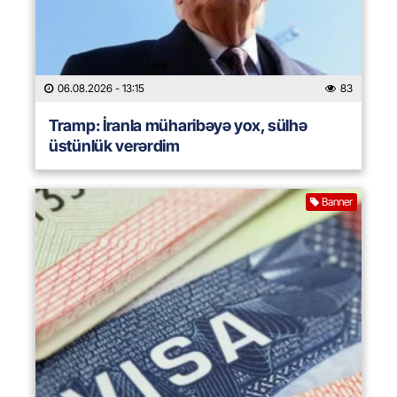
06.08.2026
- 13:15
83
Tramp: İranla müharibəyə yox, sülhə
üstünlük verərdim
Banner