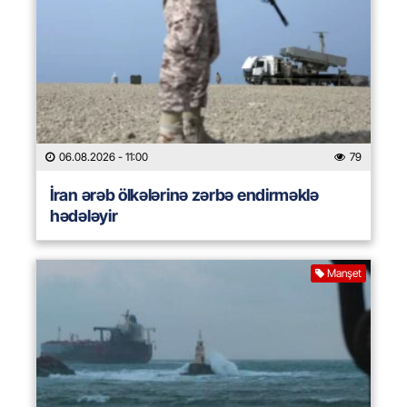
06.08.2026
- 11:00
79
İran ərəb ölkələrinə zərbə endirməklə
hədələyir
Manşet