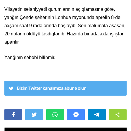
Vilayətin səlahiyyətli qurumlarının açıqlamasına görə,
yanğın Çende şəhərinin Lonhua rayonunda aprelin 8-də
axşam saat 9 radələrində başlayıb. Son məlumata əsasən,
20 nəfərin öldüyü təsdiqlənib. Hazırda binada axtarış işləri
aparılır.
Yanğının səbəbi bilinmir.
Bizim Twitter kanalımıza abunə olun