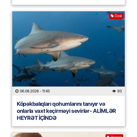
Özəl
06.08.2026
- 11:45
93
Köpəkbalıqları qohumlarını tanıyır və
onlarla vaxt keçirməyi sevirlər- ALİMLƏR
HEYRƏT İÇİNDƏ