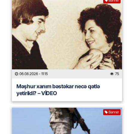
Banner
06.08.2026
- 11:15
75
Məşhur xanım bəstəkar necə qətlə
yetirildi? – VİDEO
Banner