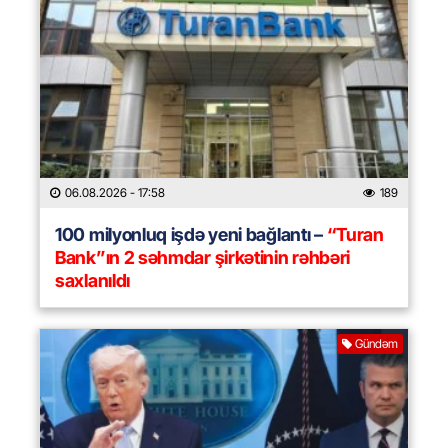
06.08.2026
- 17:58
189
100 milyonluq işdə yeni bağlantı –
“Turan
Bank”ın 2 səhmdar şirkətinin rəhbəri
saxlanıldı
Gündəm