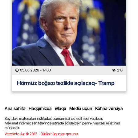
05.08.2026
- 17:00
210
Hörmüz boğazı tezliklə açılacaq- Tramp
Ana səhifə
Haqqımızda
Əlaqə
Media üçün
Köhnə versiya
Saytdakı materialların istifadəsi zamanı istinad edilməsi vacibdir.
Məlumat internet səhifələrində istifadə edildikdə hiperlink vasitəsi ilə istinad
mütləqdir.
Veteninfo.Az © 2012 - Bütün hüquqları qorunur.