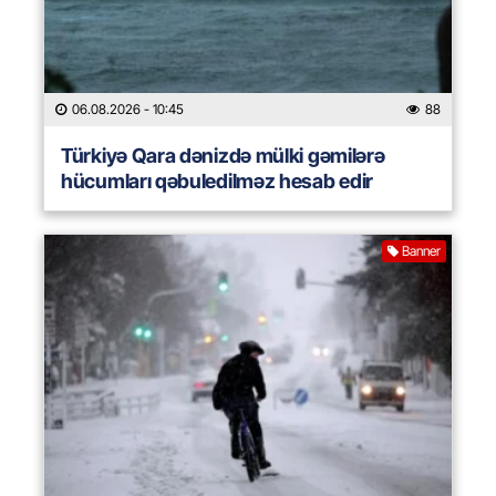
06.08.2026
- 10:45
88
Türkiyə Qara dənizdə mülki gəmilərə
hücumları qəbuledilməz hesab edir
Banner