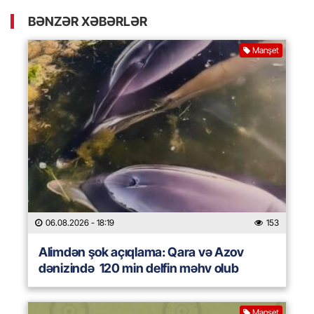
BƏNZƏR XƏBƏRLƏR
Manşet
06.08.2026
- 18:19
153
Alimdən şok açıqlama: Qara və Azov
dənizində 120 min delfin məhv olub
Manşet