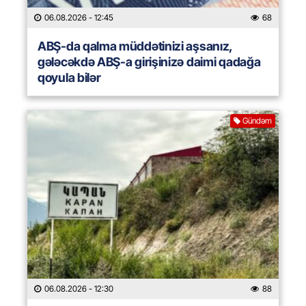
06.08.2026
- 12:45
68
ABŞ-da qalma müddətinizi aşsanız,
gələcəkdə ABŞ-a girişinizə daimi qadağa
qoyula bilər
Gündəm
06.08.2026
- 12:30
88