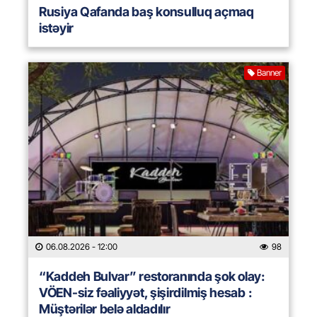
Rusiya Qafanda baş konsulluq açmaq
istəyir
Banner
06.08.2026
- 12:00
98
“Kaddeh Bulvar” restoranında şok olay:
VÖEN-siz fəaliyyət, şişirdilmiş hesab :
Müştərilər belə aldadılır