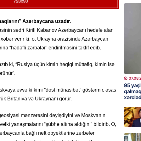
“Birgə 
əhəmiy
aynaqlarını” Azərbaycana uzadır.
07.08.
əsinin sədri Kirill Kabanov Azərbaycanı hədəfə alan
İDMAN
xəbər verir ki, o, Ukrayna ərazisində Azərbaycan
Albani
inə “hədəfli zərbələr” endirilməsini təklif edib.
“Liverp
07.08.
b ki, “Rusiya üçün kimin həqiqi müttəfiq, kimin isə
rünür”.
HADISƏ
07.08.
95 yaşl
Tovuzda
skvaya əvvəlki kimi “dost münasibət” göstərmir, əsas
qalmaq
qardaşı
xərcləd
yük Britaniya və Ukraynanı görür.
07.08.
 geosiyasi mənzərəsini dəyişdiyini və Moskvanın
GÜNDƏM
ki yanaşmalarını “şübhə altına aldığını” bildirib. O,
Türkiyə
milyon 
rbaycanla bağlı neft obyektlərinə zərbələr
xərclər