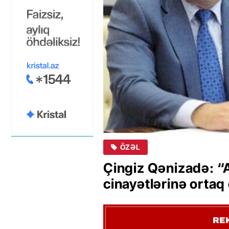
ÖZƏL
Çingiz Qənizadə: “
cinayətlərinə ortaq