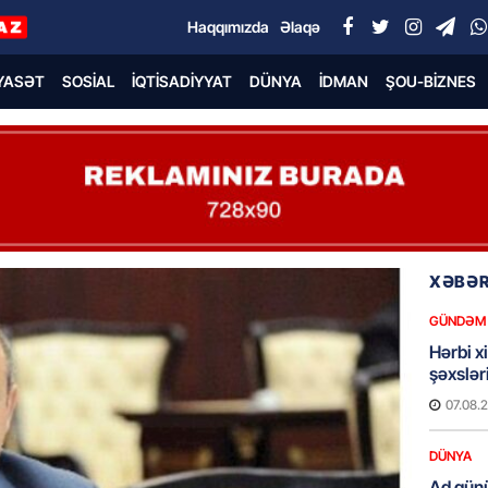
Haqqımızda
Əlaqə
YASƏT
SOSIAL
İQTISADIYYAT
DÜNYA
İDMAN
ŞOU-BIZNES
XƏBƏR
GÜNDƏM
Hərbi x
şəxslə
07.08.
DÜNYA
Ad günü