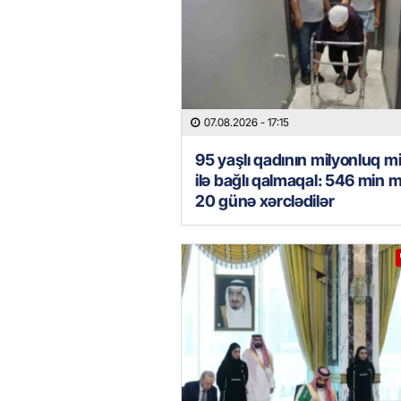
07.08.2026
- 17:15
95 yaşlı qadının milyonluq mi
ilə bağlı qalmaqal: 546 min 
20 günə xərclədilər