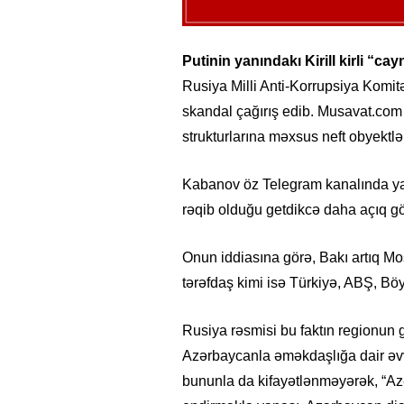
Putinin yanındakı Kirill kirli “c
Rusiya Milli Anti-Korrupsiya Komit
skandal çağırış edib. Musavat.com 
strukturlarına məxsus neft obyektlər
Kabanov öz Telegram kanalında yazı
rəqib olduğu getdikcə daha açıq gö
Onun iddiasına görə, Bakı artıq Mo
tərəfdaş kimi isə Türkiyə, ABŞ, Bö
Rusiya rəsmisi bu faktın regionun
Azərbaycanla əməkdaşlığa dair əvvəl
bununla da kifayətlənməyərək, “Azə