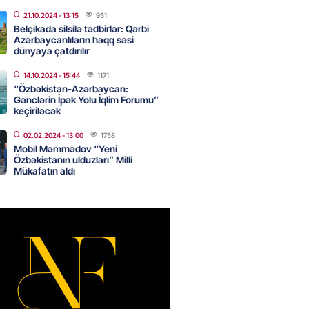
kdə mobil telefon oğurlayan
 saxlanılıb
21.10.2024
- 13:15
951
Belçikada silsilə tədbirlər: Qərbi
2026
- 14:15
80
Azərbaycanlıların haqq səsi
dünyaya çatdırılır
14.10.2024
- 15:44
1171
 karta istədiyiniz qədər
“Özbəkistan-Azərbaycan:
Gənclərin İpək Yolu İqlim Forumu”
 edə bilərsiniz – VİDEO
keçiriləcək
2026
- 14:00
83
02.02.2024
- 13:00
1758
Mobil Məmmədov “Yeni
Özbəkistanın ulduzları” Milli
Mükafatın aldı
in avtomobildə Paşinyana nə
2026
- 13:45
81
entdən Abel Məhərrəmovun oğlu
ğlı SƏRƏNCAM
2026
- 13:30
84