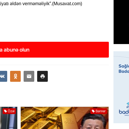
htiyatı əldən verməməliyik”.(Musavat.com)
GÜNDƏM
Prezide
SƏRƏ
07.08.
ÖZƏL
a abunə olun
Azərba
yaradıl
07.08.
GÜNDƏM
Aytən 
verildi
07.08.
Özəl
Banner
GÜNDƏM
Paşinya
videos