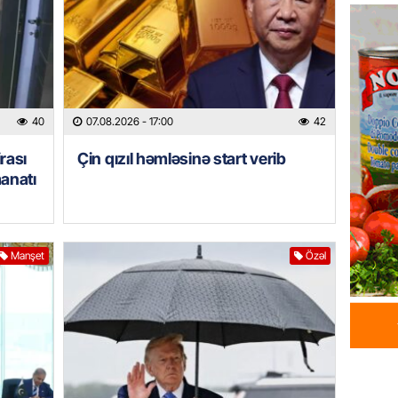
07.08.
HADISƏ
Sabunç
dəyərin
40
07.08.2026
- 17:00
42
şəxs sa
07.08.
rası
Çin qızıl həmləsinə start verib
manatı
ÖZƏL
Oliveyr
döyüşün
Manşet
Özəl
07.08.
GÜNDƏM
13 stom
Rəsmi
07.08.