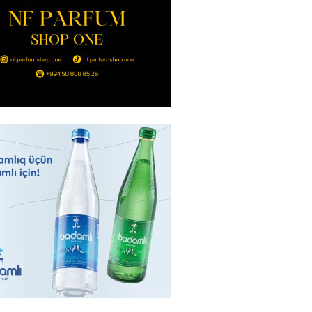
ntdən Xəzər Fərhadov ilə bağlı
NCAM
2026
- 13:15
69
ycanda Media və Yayım Şurası
dı
2026
- 13:00
72
Abdullayevaya yüksək vəzifə
2026
- 12:45
87
n İssık-Kul gölündən gəzinti
unu paylaşıb