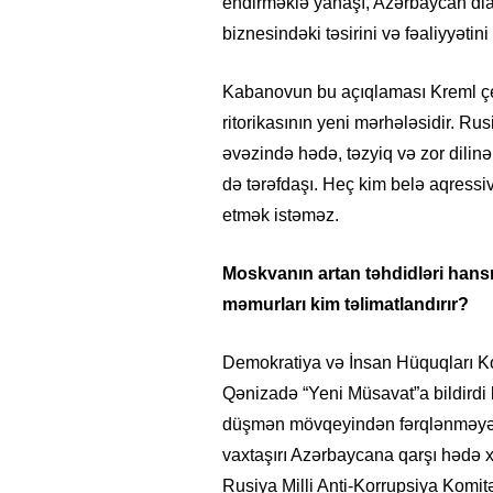
endirməklə yanaşı, Azərbaycan dias
biznesindəki təsirini və fəaliyyəti
Kabanovun bu açıqlaması Kreml çe
ritorikasının yeni mərhələsidir. Rus
əvəzində hədə, təzyiq və zor dilinə
də tərəfdaşı. Heç kim belə aqress
etmək istəməz.
Moskvanın artan təhdidləri hansı
məmurları kim təlimatlandırır?
Demokratiya və İnsan Hüquqları Ko
Qənizadə “Yeni Müsavat”a bildirdi 
düşmən mövqeyindən fərqlənməyən f
vaxtaşırı Azərbaycana qarşı hədə xar
Rusiya Milli Anti-Korrupsiya Komit