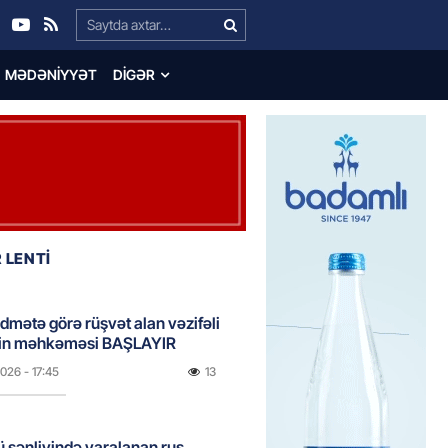
Search…
MƏDƏNIYYƏT
DIGƏR
 LENTİ
idmətə görə rüşvət alan vəzifəli
rin məhkəməsi BAŞLAYIR
2026
- 17:45
13
 şənliyində yaralanan rus