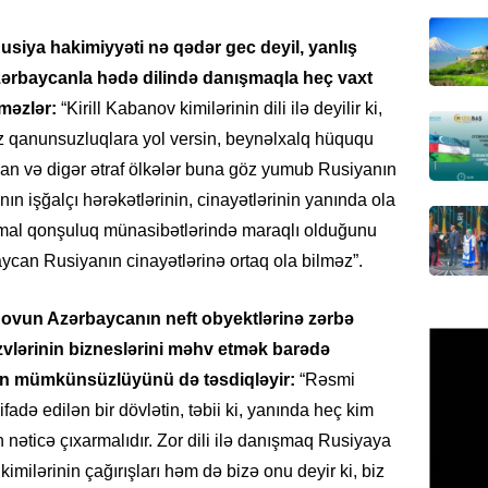
çimərli
şəxslər
siya hakimiyyəti nə qədər gec deyil, yanlış
07.08.
Azərbaycanla hədə dilində danışmaqla heç vaxt
GÜNDƏM
məzlər:
“Kirill Kabanov kimilərinin dili ilə deyilir ki,
Kartdan
əz qanunsuzluqlara yol versin, beynəlxalq hüququ
köçürmə
ycan və digər ətraf ölkələr buna göz yumub Rusiyanın
07.08.
n işğalçı hərəkətlərinin, cinayətlərinin yanında ola
rmal qonşuluq münasibətlərində maraqlı olduğunu
MANŞET
ycan Rusiyanın cinayətlərinə ortaq ola bilməz”.
Mişust
deyib?
anovun Azərbaycanın neft obyektlərinə zərbə
07.08.
üzvlərinin bizneslərini məhv etmək barədə
GÜNDƏM
ağın mümkünsüzlüyünü də təsdiqləyir:
“Rəsmi
Prezid
ifadə edilən bir dövlətin, təbii ki, yanında heç kim
ilə ba
əticə çıxarmalıdır. Zor dili ilə danışmaq Rusiyaya
07.08.
imilərinin çağırışları həm də bizə onu deyir ki, biz