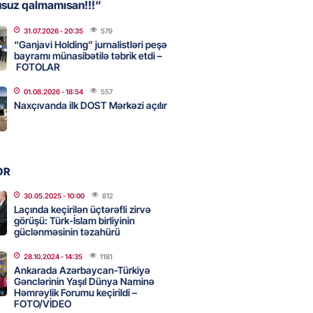
usuz qalmamısan!!!“
31.07.2026
- 20:35
579
bolçu İran millisindən İMTİNA
“Ganjavi Holding” jurnalistləri peşə
u ölkəni seçdilər
bayramı münasibətilə təbrik etdi –
FOTOLAR
2026
- 14:45
75
01.08.2026
- 18:54
557
Naxçıvanda ilk DOST Mərkəzi açılır
canda sabah 39 dərəcə isti
2026
- 14:30
76
OR
30.05.2025
- 10:00
812
Laçında keçirilən üçtərəfli zirvə
 Biznes-dən mikro biznes
görüşü: Türk-İslam birliyinin
nə 5%-dək endirim
güclənməsinin təzahürü
2026
- 14:28
75
28.10.2024
- 14:35
1181
Ankarada Azərbaycan-Türkiyə
Gənclərinin Yaşıl Dünya Naminə
Həmrəylik Forumu keçirildi –
ıtda avtomobil qaçıran və
FOTO/VİDEO