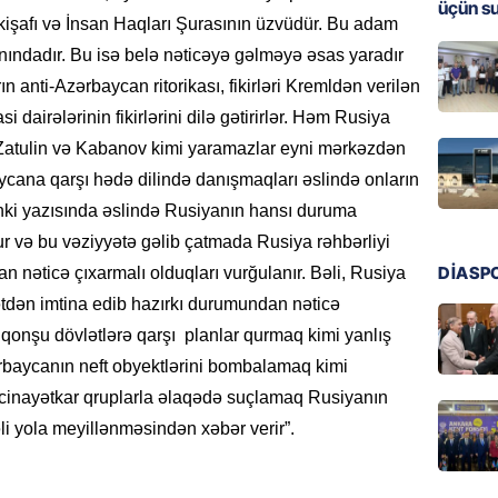
üçün s
işafı və İnsan Haqları Şurasının üzvüdür. Bu adam
ÖZƏL
anındadır. Bu isə belə nəticəyə gəlməyə əsas yaradır
İki fut
ETDİ:
B
 anti-Azərbaycan ritorikası, fikirləri Kremldən verilən
asi dairələrinin fikirlərini dilə gətirirlər. Həm Rusiya
07.08.
m Zatulin və Kabanov kimi yaramazlar eyni mərkəzdən
GÜNDƏM
baycana qarşı hədə dilində danışmaqları əslində onların
Azərbay
ənki yazısında əslində Rusiyanın hansı duruma
olacaq
ur və bu vəziyyətə gəlib çatmada Rusiya rəhbərliyi
07.08.
DİASP
 nəticə çıxarmalı olduqları vurğulanır. Bəli, Rusiya
tdən imtina edib hazırkı durumundan nəticə
REKLAM
 qonşu dövlətlərə qarşı planlar qurmaq kimi yanlış
Birbank
krediti
zərbaycanın neft obyektlərini bombalamaq kimi
07.08.
 cinayətkar qruplarla əlaqədə suçlamaq Rusiyanın
i yola meyillənməsindən xəbər verir”.
HADISƏ
Sumqay