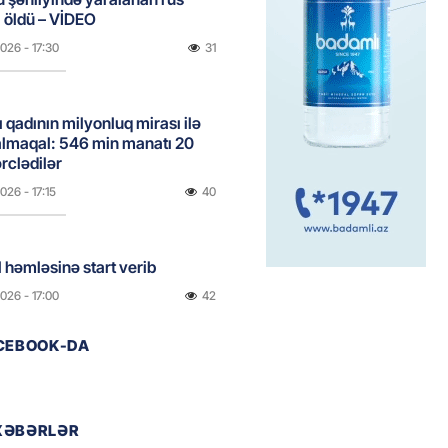
 öldü – VİDEO
2026
- 17:30
31
ı qadının milyonluq mirası ilə
almaqal: 546 min manatı 20
rclədilər
2026
- 17:15
40
ıl həmləsinə start verib
2026
- 17:00
42
ACEBOOK-DA
 İlyasova fəhləyə borclu qalıb?
2026
- 16:45
45
XƏBƏRLƏR