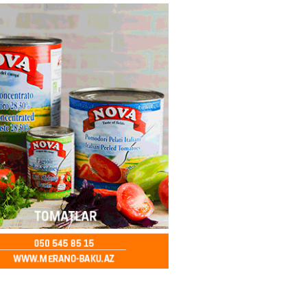
2026
- 12:30
65
u rayonunda 70 min manat
də elektrik naqilləri oğurlayan
xlanılıb
2026
- 12:15
89
a erməni idmançı ilə
dən imtina etdi
2026
- 12:00
95
atoloq məsuliyyətə cəlb edilib –
2026
- 11:45
102