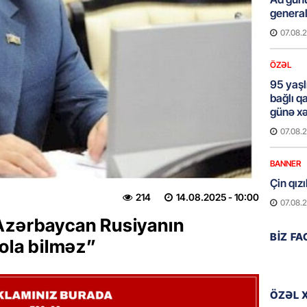
general
07.08.
ÖZƏL
95 yaşl
bağlı q
günə xə
07.08.
BANNER
Çin qız
214
14.08.2025
- 10:00
07.08.
Azərbaycan Rusiyanın
GÜNDƏM
BIZ F
 ola bilməz”
Ülviyyə
07.08.
ÖZƏL 
MANŞET