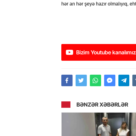
hər an hər şeyə hazır olmalıyıq, e
Bizim Youtube kanalımız
BƏNZƏR XƏBƏRLƏR