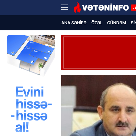
ANA SƏHIFƏ
ÖZƏL
GÜNDƏM
SI