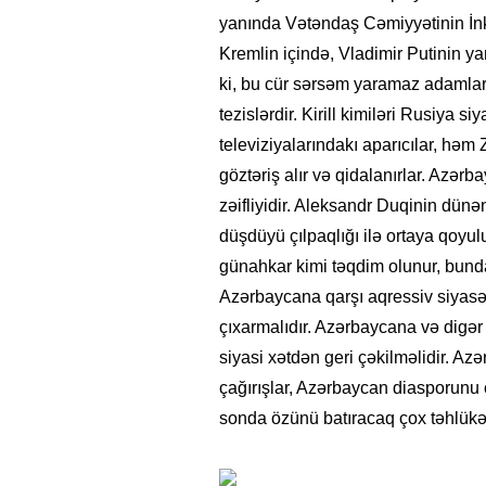
yanında Vətəndaş Cəmiyyətinin İnk
Kremlin içində, Vladimir Putinin y
ki, bu cür sərsəm yaramaz adamların
tezislərdir. Kirill kimiləri Rusiya siy
televiziyalarındakı aparıcılar, hə
göztəriş alır və qidalanırlar. Azər
zəifliyidir. Aleksandr Duqinin dün
düşdüyü çılpaqlığı ilə ortaya qoyul
günahkar kimi təqdim olunur, bundan
Azərbaycana qarşı aqressiv siyasə
çıxarmalıdır. Azərbaycana və digər
siyasi xətdən geri çəkilməlidir. A
çağırışlar, Azərbaycan diasporunu
sonda özünü batıracaq çox təhlükəl