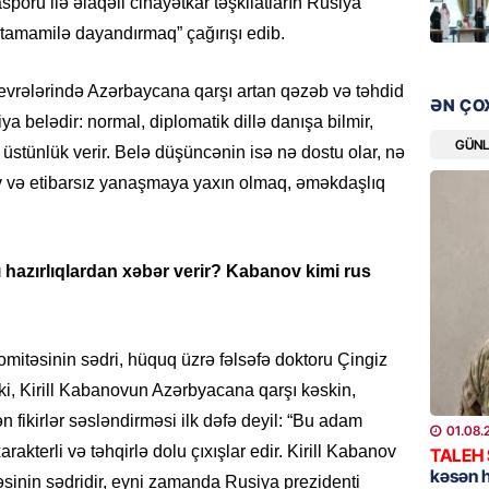
poru ilə əlaqəli cinayətkar təşkilatların Rusiya
07.08.
ni tamamilə dayandırmaq” çağırışı edib.
GÜNDƏM
vrələrində Azərbaycana qarşı artan qəzəb və təhdid
Malayzi
ƏN ÇO
iya belədir: normal, diplomatik dillə danışa bilmir,
Dosye
GÜN
 üstünlük verir. Belə düşüncənin isə nə dostu olar, nə
07.08.
iv və etibarsız yanaşmaya yaxın olmaq, əməkdaşlıq
MANŞET
Türkiyə
Pakist
 hazırlıqlardan xəbər verir? Kabanov kimi rus
sazişi 
07.08.
mitəsinin sədri, hüquq üzrə fəlsəfə doktoru Çingiz
ÖZƏL
ki, Kirill Kabanovun Azərbyacana qarşı kəskin,
Tramp 
imtina 
ikirlər səsləndirməsi ilk dəfə deyil: “Bu adam
01.08.
ehtiyac
akterli və təhqirlə dolu çıxışlar edir. Kirill Kabanov
TALEH
07.08.
kəsən 
əsinin sədridir, eyni zamanda Rusiya prezidenti