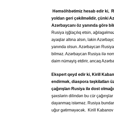
Həmsöhbətimiz hesab edir ki, Ru
yoldan geri çəkilməlidir, çünki 
Azərbaycanı öz yanında görə bil
Rusiya işğlaçılıq etsin, ağılagəlm
ayaqlar altına alsın, lakin Azərba
yanında olsun. Azərbaycan Rusiyanı
bilməz. Azərbaycan Rusiya ilə no
daim nümayiş etdirir, ancaq Azərba
Ekspert qeyd edir ki, Kirill Kab
endirmək, diaspora təşkilatları 
çağırışları Rusiya ilə dost olm
şəxslərin dilindən bu cür çağırışlar 
dayanmaq istəməz. Rusiya bundan n
uğur gətirməyəcək. Kirill Kabanov k