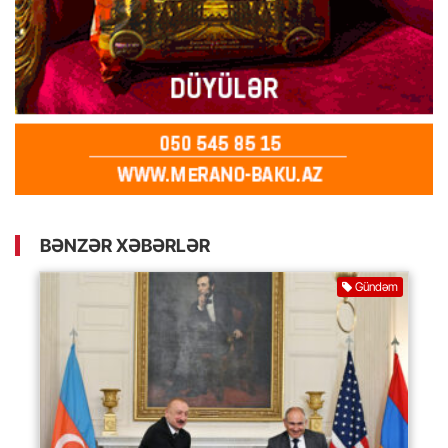
BƏNZƏR XƏBƏRLƏR
Gündəm