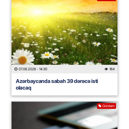
07.08.2026
- 14:30
164
Azərbaycanda sabah 39 dərəcə isti
olacaq
Gündəm