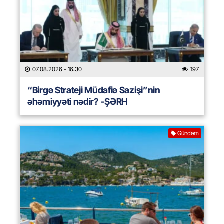
07.08.2026
- 16:30
197
“Birgə Strateji Müdafiə Sazişi”nin
əhəmiyyəti nədir? -ŞƏRH
Gündəm