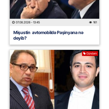
07.08.2026
- 13:45
161
Mişustin avtomobildə Paşinyana nə
deyib?
Gündəm