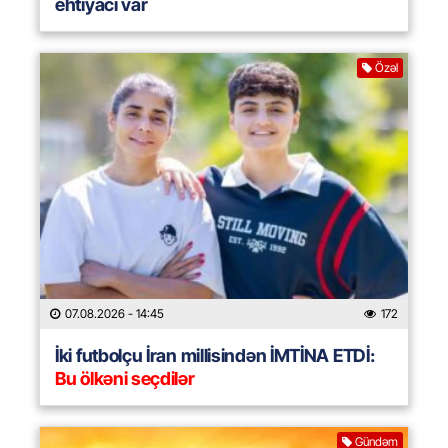
ehtiyacı var
Özəl
07.08.2026
- 14:45
172
İki futbolçu İran millisindən İMTİNA ETDİ:
Bu ölkəni seçdilər
Gündəm