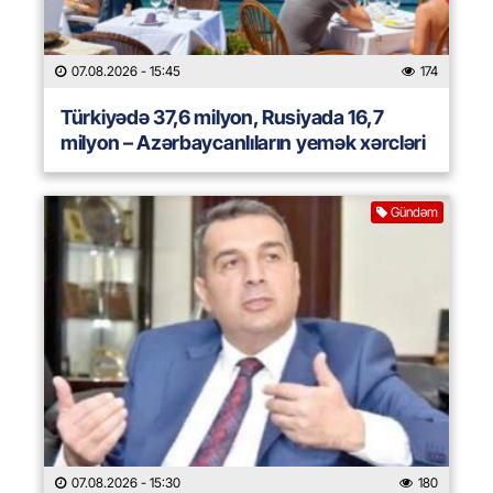
07.08.2026
- 15:45
174
Türkiyədə 37,6 milyon, Rusiyada 16,7
milyon – Azərbaycanlıların yemək xərcləri
Gündəm
07.08.2026
- 15:30
180