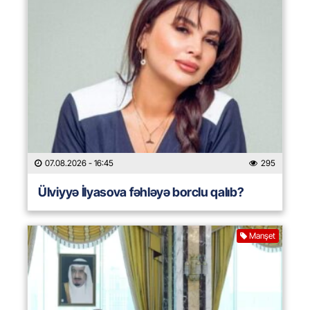
07.08.2026
- 16:45
295
Ülviyyə İlyasova fəhləyə borclu qalıb?
Manşet