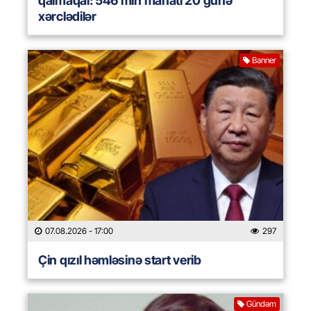
qalmaqal: 546 min manatı 20 günə
xərclədilər
Banner
07.08.2026
- 17:00
297
Çin qızıl həmləsinə start verib
Gündəm