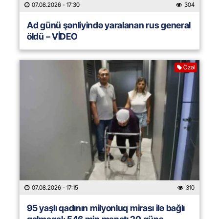
07.08.2026
- 17:30
304
Ad günü şənliyində yaralanan rus general
öldü – VİDEO
Özəl
07.08.2026
- 17:15
310
95 yaşlı qadının milyonluq mirası ilə bağlı