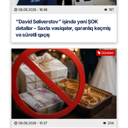
08.08.2026
- 16:46
197
“David Seliverstov” işində yeni ŞOK
detallar – Saxta vəsiqələr, qaranlıq keçmiş
və sürətli qaçış
Gündəm
08.08.2026
- 15:37
204