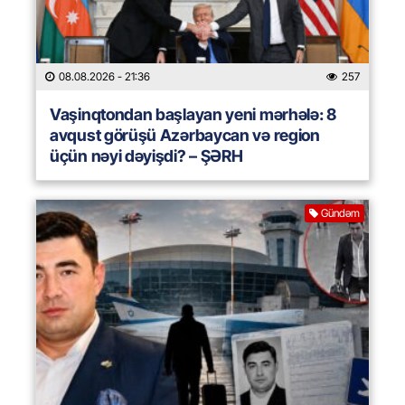
08.08.2026
- 21:36
257
Vaşinqtondan başlayan yeni mərhələ: 8
avqust görüşü Azərbaycan və region
üçün nəyi dəyişdi? – ŞƏRH
Gündəm