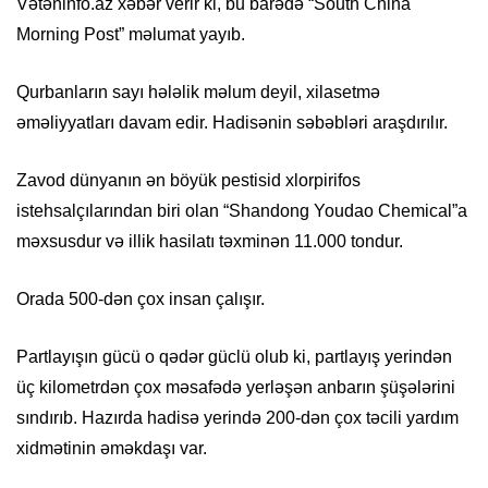
Vətəninfo.az xəbər verir ki, bu barədə “South China
Morning Post” məlumat yayıb.
Qurbanların sayı hələlik məlum deyil, xilasetmə
əməliyyatları davam edir. Hadisənin səbəbləri araşdırılır.
Zavod dünyanın ən böyük pestisid xlorpirifos
istehsalçılarından biri olan “Shandong Youdao Chemical”a
məxsusdur və illik hasilatı təxminən 11.000 tondur.
Orada 500-dən çox insan çalışır.
Partlayışın gücü o qədər güclü olub ki, partlayış yerindən
üç kilometrdən çox məsafədə yerləşən anbarın şüşələrini
sındırıb. Hazırda hadisə yerində 200-dən çox təcili yardım
xidmətinin əməkdaşı var.