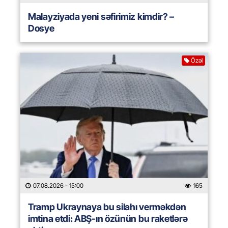
Malayziyada yeni səfirimiz kimdir? –
Dosye
Özəl
07.08.2026
- 15:00
165
Tramp Ukraynaya bu silahı verməkdən
imtina etdi: ABŞ-ın özünün bu raketlərə