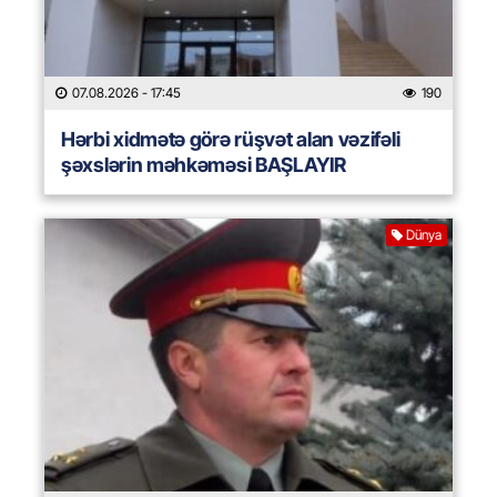
07.08.2026
- 17:45
190
Hərbi xidmətə görə rüşvət alan vəzifəli
şəxslərin məhkəməsi BAŞLAYIR
Dünya