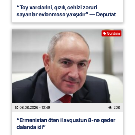
“Toy xərclərini, qızılı, cehizi zəruri
sayanlar evlənməsə yaxşıdır” — Deputat
Gündəm
08.08.2026
- 10:49
208
“Ermənistan ötən il avqustun 8-nə qədər
dalanda idi”