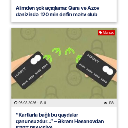
Alimdən şok açıqlama: Qara və Azov
dənizində 120 min delfin məhv olub
Manşet
06.08.2026
- 18:11
138
“Kartlarla bağlı bu qaydalar
qanunsuzdur…” – Əkrəm Həsənovdan
SƏRT REAKSİYA