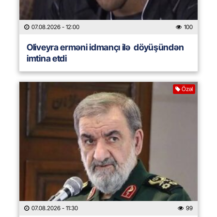
07.08.2026
- 12:00
100
Oliveyra erməni idmançı ilə döyüşündən
imtina etdi
Özəl
07.08.2026
- 11:30
99