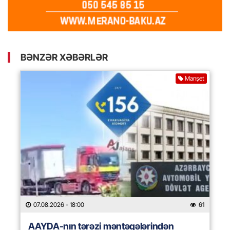
BƏNZƏR XƏBƏRLƏR
Manşet
07.08.2026
- 18:00
61
AAYDA-nın tərəzi məntəqələrindən