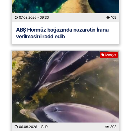
07.08.2026
- 09:30
109
ABŞ Hörmüz boğazında nəzarətin İrana
verilməsini rədd edib
Manşet
06.08.2026
- 18:19
303