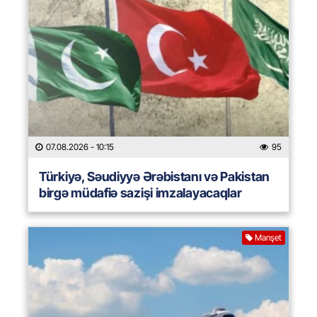
07.08.2026
- 10:15
95
Türkiyə, Səudiyyə Ərəbistanı və Pakistan
birgə müdafiə sazişi imzalayacaqlar
Manşet