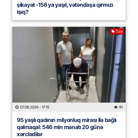
şikayət -156 ya yaşıl, vətəndaşa qırmızı
işıq?
Özəl
07.08.2026
- 17:15
91
95 yaşlı qadının milyonluq mirası ilə bağlı
qalmaqal: 546 min manatı 20 günə
xərclədilər