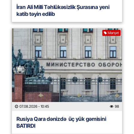
İran Ali Milli Təhlükəsizlik Şurasına yeni
katib təyin edilib
Manşet
07.08.2026
- 10:45
98
Rusiya Qara dənizdə üç yük gəmisini
BATIRDI