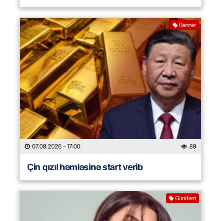
Banner
07.08.2026
- 17:00
89
Çin qızıl həmləsinə start verib
Gündəm