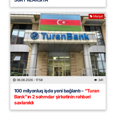
Manşet
06.08.2026
- 17:58
341
100 milyonluq işdə yeni bağlantı –
“Turan
Bank”ın 2 səhmdar şirkətinin rəhbəri
saxlanıldı