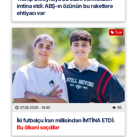
imtina etdi: ABŞ-ın özünün bu raketlərə
ehtiyacı var
Özəl
07.08.2026
- 14:45
95
İki futbolçu İran millisindən İMTİNA ETDİ:
Bu ölkəni seçdilər