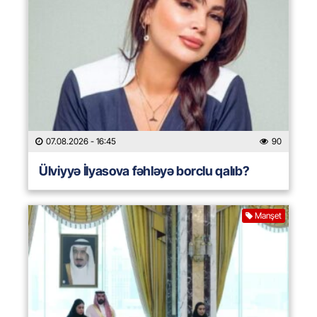
07.08.2026
- 16:45
90
Ülviyyə İlyasova fəhləyə borclu qalıb?
Manşet