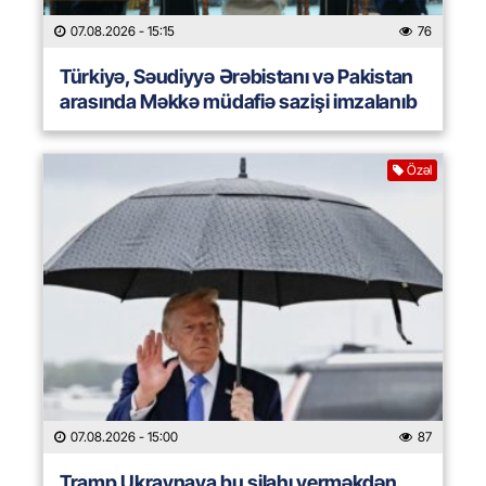
07.08.2026
- 15:15
76
Türkiyə, Səudiyyə Ərəbistanı və Pakistan
arasında Məkkə müdafiə sazişi imzalanıb
Özəl
07.08.2026
- 15:00
87
Tramp Ukraynaya bu silahı verməkdən