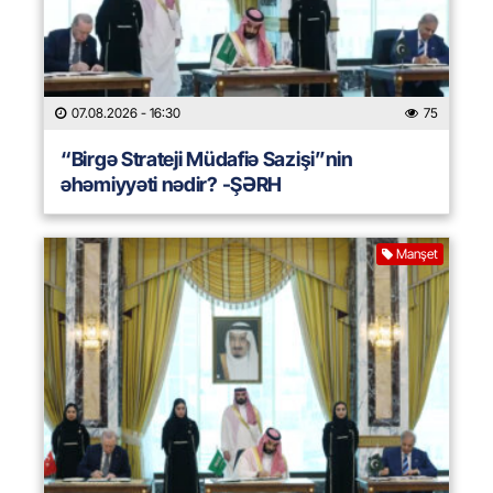
07.08.2026
- 16:30
75
“Birgə Strateji Müdafiə Sazişi”nin
əhəmiyyəti nədir? -ŞƏRH
Manşet