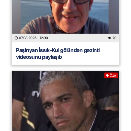
07.08.2026
- 12:30
70
Paşinyan İssık-Kul gölündən gəzinti
videosunu paylaşıb
Özəl