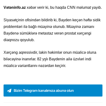
Vətəninfo.az
xəbər verir ki, bu haqda CNN məlumat yayıb.
Siyasətçinin ofisindən bildirib ki, Bayden keçən həftə sidik
problemləri ilə bağlı müayinə olunub. Müayinə zamanı
Baydenə sümüklərə metastaz verən prostat xərçəngi
diaqnozu qoyulub.
Xərçəng aqressivdir, lakin həkimlər onun müalicə oluna
biləcəyinə inanırlar. 82 yşlı Baydenin ailə üzvləri indi
müalicə variantlarını nəzərdən keçirir.
Bizim Telegram kanalımıza abunə olun