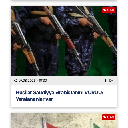
Özəl
07.08.2026
- 10:30
104
Husilər Səudiyyə Ərəbistanını VURDU:
Yaralananlar var
Özəl