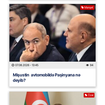
Manşet
07.08.2026
- 13:45
94
Mişustin avtomobildə Paşinyana nə
deyib?
Özəl