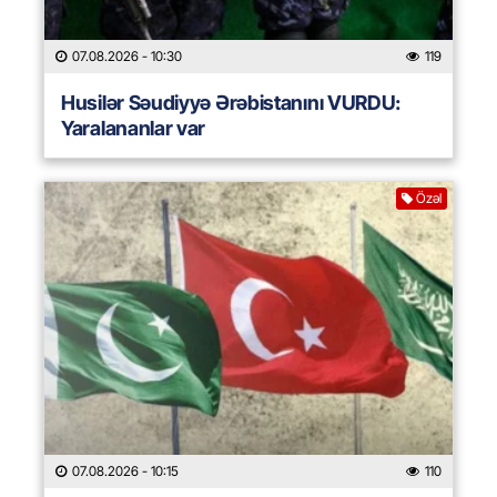
07.08.2026
- 10:30
119
Husilər Səudiyyə Ərəbistanını VURDU:
Yaralananlar var
Özəl
07.08.2026
- 10:15
110