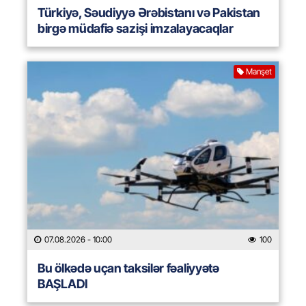
Türkiyə, Səudiyyə Ərəbistanı və Pakistan
birgə müdafiə sazişi imzalayacaqlar
Manşet
07.08.2026
- 10:00
100
Bu ölkədə uçan taksilər fəaliyyətə
BAŞLADI