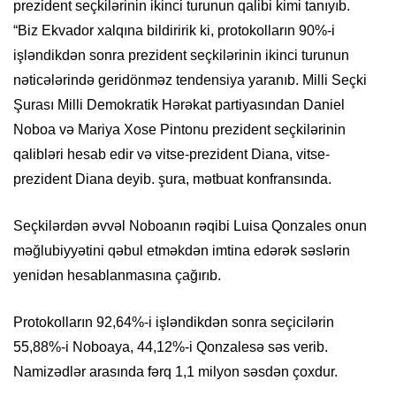
prezident seçkilərinin ikinci turunun qalibi kimi tanıyıb.
“Biz Ekvador xalqına bildiririk ki, protokolların 90%-i
işləndikdən sonra prezident seçkilərinin ikinci turunun
nəticələrində geridönməz tendensiya yaranıb. Milli Seçki
Şurası Milli Demokratik Hərəkat partiyasından Daniel
Noboa və Mariya Xose Pintonu prezident seçkilərinin
qalibləri hesab edir və vitse-prezident Diana, vitse-
prezident Diana deyib. şura, mətbuat konfransında.
Seçkilərdən əvvəl Noboanın rəqibi Luisa Qonzales onun
məğlubiyyətini qəbul etməkdən imtina edərək səslərin
yenidən hesablanmasına çağırıb.
Protokolların 92,64%-i işləndikdən sonra seçicilərin
55,88%-i Noboaya, 44,12%-i Qonzalesə səs verib.
Namizədlər arasında fərq 1,1 milyon səsdən çoxdur.