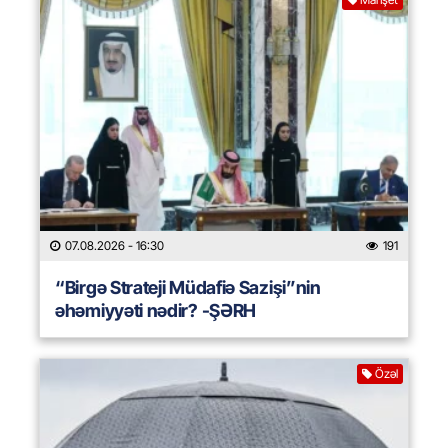
07.08.2026
- 16:30
191
“Birgə Strateji Müdafiə Sazişi”nin
əhəmiyyəti nədir? -ŞƏRH
Özəl