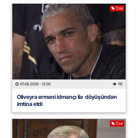
Özəl
07.08.2026
- 12:00
115
Oliveyra erməni idmançı ilə döyüşündən
imtina etdi
Özəl