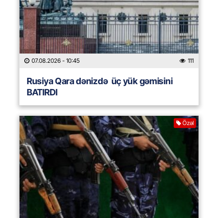
07.08.2026
- 10:45
111
Rusiya Qara dənizdə üç yük gəmisini
BATIRDI
Özəl