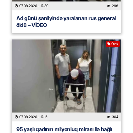
07.08.2026
- 17:30
298
Ad günü şənliyində yaralanan rus general
öldü – VİDEO
Özəl
07.08.2026
- 17:15
304
95 yaşlı qadının milyonluq mirası ilə bağlı