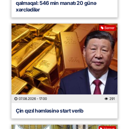
qalmaqal: 546 min manatı 20 günə
xərclədilər
Banner
07.08.2026
- 17:00
291
Çin qızıl həmləsinə start verib
Manşet