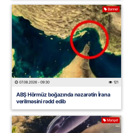
Banner
07.08.2026
- 09:30
121
ABŞ Hörmüz boğazında nəzarətin İrana
verilməsini rədd edib
Manşet