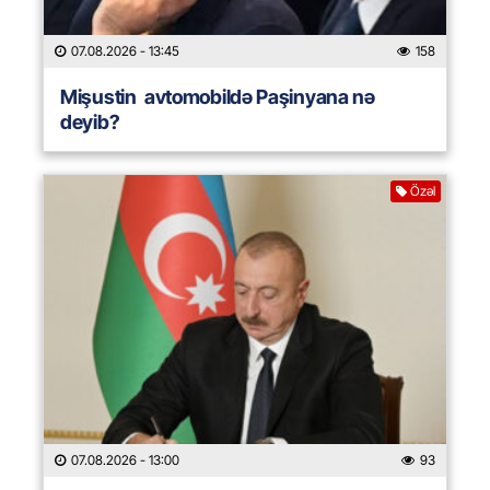
07.08.2026
- 13:45
158
Mişustin avtomobildə Paşinyana nə
deyib?
Özəl
07.08.2026
- 13:00
93