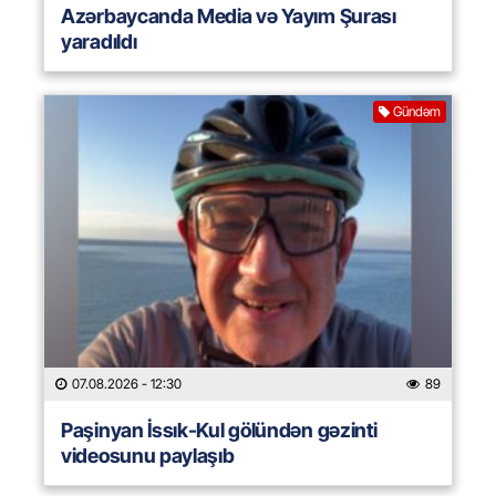
Azərbaycanda Media və Yayım Şurası
yaradıldı
Gündəm
07.08.2026
- 12:30
89
Paşinyan İssık-Kul gölündən gəzinti
videosunu paylaşıb