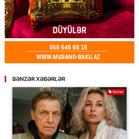
BƏNZƏR XƏBƏRLƏR
Banner