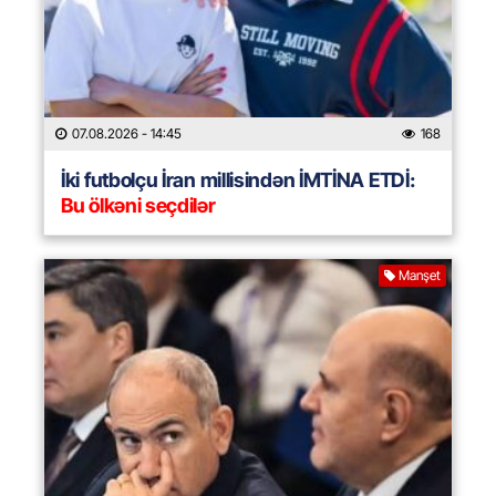
07.08.2026
- 14:45
168
İki futbolçu İran millisindən İMTİNA ETDİ:
Bu ölkəni seçdilər
Manşet