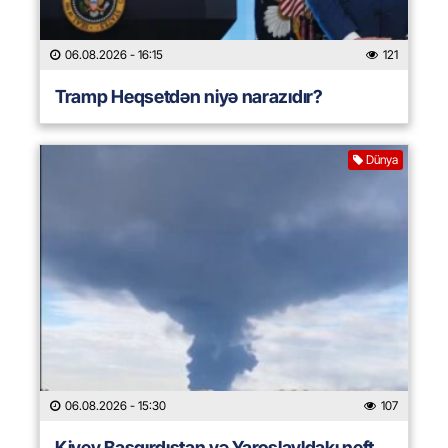
06.08.2026
- 16:15
121
Tramp Heqsetdən niyə narazıdır?
Dünya
06.08.2026
- 15:30
107
Kiyev Başqırdıstan və Yaroslavldakı neft