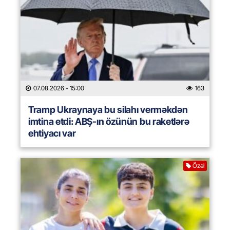
07.08.2026
- 15:00
163
Tramp Ukraynaya bu silahı verməkdən
imtina etdi: ABŞ-ın özünün bu raketlərə
ehtiyacı var
Özəl