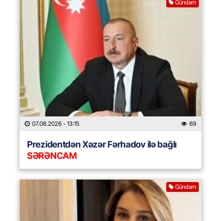
Gündəm
07.08.2026
- 13:15
69
Prezidentdən Xəzər Fərhadov ilə bağlı
SƏRƏNCAM
Gündəm