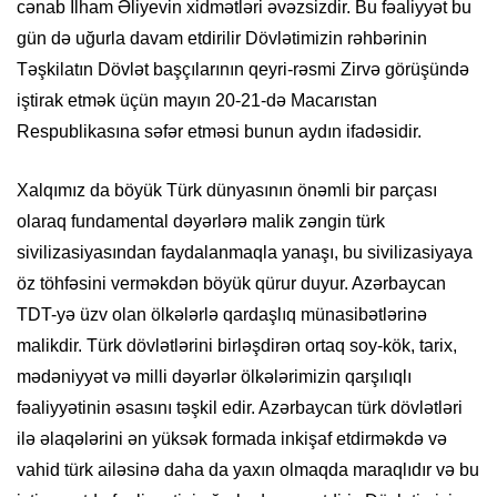
cənab İlham Əliyevin xidmətləri əvəzsizdir. Bu fəaliyyət bu
gün də uğurla davam etdirilir Dövlətimizin rəhbərinin
Təşkilatın Dövlət başçılarının qeyri-rəsmi Zirvə görüşündə
iştirak etmək üçün mayın 20-21-də Macarıstan
Respublikasına səfər etməsi bunun aydın ifadəsidir.
Xalqımız da böyük Türk dünyasının önəmli bir parçası
olaraq fundamental dəyərlərə malik zəngin türk
sivilizasiyasından faydalanmaqla yanaşı, bu sivilizasiyaya
öz töhfəsini verməkdən böyük qürur duyur. Azərbaycan
TDT-yə üzv olan ölkələrlə qardaşlıq münasibətlərinə
malikdir. Türk dövlətlərini birləşdirən ortaq soy-kök, tarix,
mədəniyyət və milli dəyərlər ölkələrimizin qarşılıqlı
fəaliyyətinin əsasını təşkil edir. Azərbaycan türk dövlətləri
ilə əlaqələrini ən yüksək formada inkişaf etdirməkdə və
vahid türk ailəsinə daha da yaxın olmaqda maraqlıdır və bu