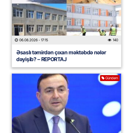
06.08.2026
- 17:15
140
Əsaslı təmirdən çıxan məktəbdə nələr
dəyişib? – REPORTAJ
Gündəm