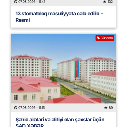
07.08.2026
- 11:45
102
13 stomatoloq məsuliyyətə cəlb edilib –
Rəsmi
Gündəm
07.08.2026
- 11:15
89
Şəhid ailələri və əlilliyi olan şəxslər üçün
ŞAD XƏBƏR