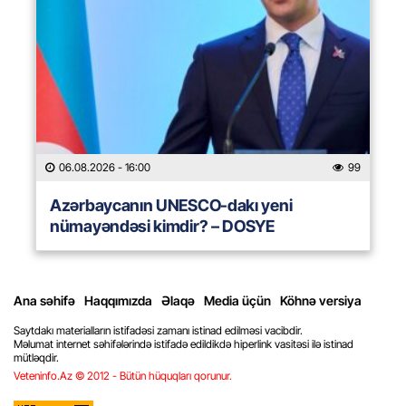
06.08.2026
- 16:00
99
Azərbaycanın UNESCO-dakı yeni
nümayəndəsi kimdir? – DOSYE
Ana səhifə
Haqqımızda
Əlaqə
Media üçün
Köhnə versiya
Saytdakı materialların istifadəsi zamanı istinad edilməsi vacibdir.
Məlumat internet səhifələrində istifadə edildikdə hiperlink vasitəsi ilə istinad
mütləqdir.
Veteninfo.Az © 2012 - Bütün hüquqları qorunur.