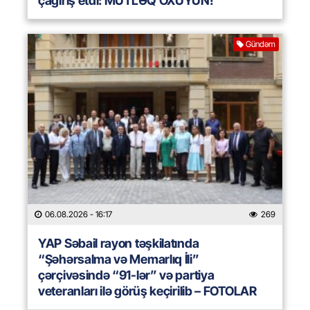
çağırış etdi: MÜTLƏQ OXUYUN!
Gündəm
06.08.2026
- 16:17
269
YAP Səbail rayon təşkilatında
“Şəhərsalma və Memarlıq İli”
çərçivəsində “91-lər” və partiya
veteranları ilə görüş keçirilib – FOTOLAR