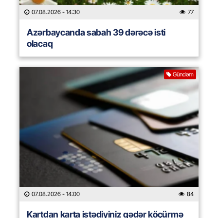
07.08.2026
- 14:30
77
Azərbaycanda sabah 39 dərəcə isti
olacaq
Gündəm
07.08.2026
- 14:00
84
Kartdan karta istədiyiniz qədər köçürmə