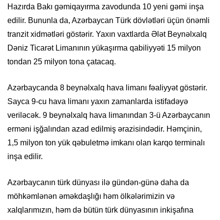
Hazırda Bakı gəmiqayırma zavodunda 10 yeni gəmi inşa
edilir. Bununla da, Azərbaycan Türk dövlətləri üçün önəmli
tranzit xidmətləri göstərir. Yaxın vaxtlarda Ələt Beynəlxalq
Dəniz Ticarət Limanının yükaşırma qabiliyyəti 15 milyon
tondan 25 milyon tona çatacaq.
Azərbaycanda 8 beynəlxalq hava limanı fəaliyyət göstərir.
Sayca 9-cu hava limanı yaxın zamanlarda istifadəyə
veriləcək. 9 beynəlxalq hava limanından 3-ü Azərbaycanın
erməni işğalından azad edilmiş ərazisindədir. Həmçinin,
1,5 milyon ton yük qəbuletmə imkanı olan karqo terminalı
inşa edilir.
Azərbaycanın türk dünyası ilə gündən-günə daha da
möhkəmlənən əməkdaşlığı həm ölkələrimizin və
xalqlarımızın, həm də bütün türk dünyasının inkişafına