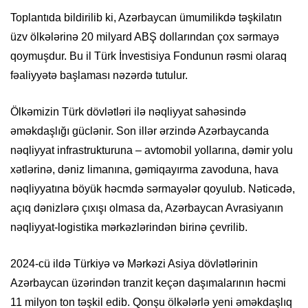
Toplantıda bildirilib ki, Azərbaycan ümumilikdə təşkilatın
üzv ölkələrinə 20 milyard ABŞ dollarından çox sərmayə
qoymuşdur. Bu il Türk İnvestisiya Fondunun rəsmi olaraq
fəaliyyətə başlaması nəzərdə tutulur.
Ölkəmizin Türk dövlətləri ilə nəqliyyat sahəsində
əməkdaşlığı güclənir. Son illər ərzində Azərbaycanda
nəqliyyat infrastrukturuna – avtomobil yollarına, dəmir yolu
xətlərinə, dəniz limanına, gəmiqayırma zavoduna, hava
nəqliyyatına böyük həcmdə sərmayələr qoyulub. Nəticədə,
açıq dənizlərə çıxışı olmasa da, Azərbaycan Avrasiyanın
nəqliyyat-logistika mərkəzlərindən birinə çevrilib.
2024-cü ildә Türkiyә vә Mәrkәzi Asiya dövlәtlәrinin
Azәrbaycan üzәrindәn tranzit keçәn daşımalarının hәcmi
11 milyon ton təşkil edib. Qonşu ölkələrlə yeni əməkdaşlıq