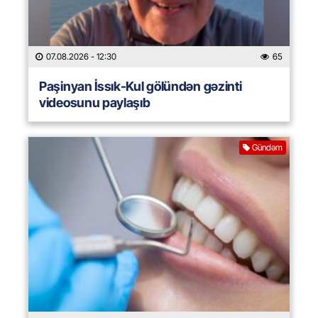
07.08.2026
- 12:30
65
Paşinyan İssık-Kul gölündən gəzinti
videosunu paylaşıb
Gündəm