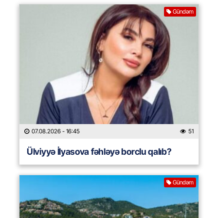
Gündəm
07.08.2026
- 16:45
51
Ülviyyə İlyasova fəhləyə borclu qalıb?
Gündəm