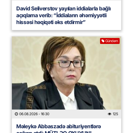
David Seliverstov yayılan iddialarla bağlı
açıqlama verib: “İddiaların əhəmiyyətli
hissəsi həqiqəti əks etdirmir”
Gündəm
06.08.2026
- 16:30
125
Məleykə Abbaszadə abituriyentlərə