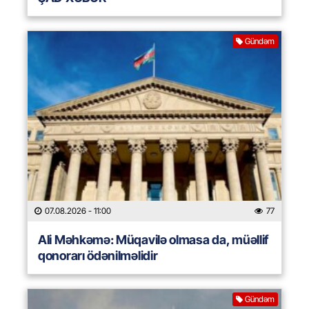
Gündəm
07.08.2026
- 11:00
77
Ali Məhkəmə: Müqavilə olmasa da, müəllif
qonorarı ödənilməlidir
Gündəm