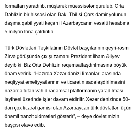
formatları yaradılıb, müştərək müəssisələr qurulub. Orta
Dəhlizin bir hissəsi olan Bakı-Tbilisi-Qars dəmir yolunun
daşıma qabiliyyəti keçən il Azərbaycanın vəsaiti hesabına
5 milyon tona çatdırılıb.
Türk Dövlətləri Təşkilatının Dövlət başçılarının qeyri-rəsmi
Zirvə görüşündə çıxışı zamanı Prezident İlham Əliyev
deyib ki, Biz Orta Dəhlizin rəqəmsallaşdırılmasına böyük
önəm veririk. “Hazırda Xəzər dənizi limanları arasında
nəqliyyat əməliyyatlarının və ticarətin sadələşdirilməsini
nəzərdə tutan vahid rəqəmsal platformanın yaradılması
layihəsi üzərində işlər davam etdirilir. Xəzər dənizində 50-
dən çox ticarət gəmisi olan Azərbaycan türk dövlətləri üçün
önəmli tranzit xidmətləri göstərir”, – deyə dövlətimizin
başçısı əlavə edib.