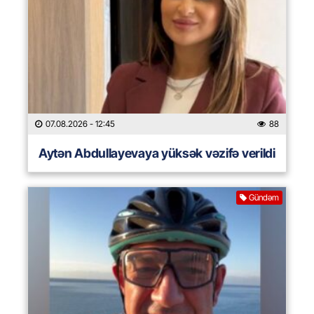
07.08.2026
- 12:45
88
Aytən Abdullayevaya yüksək vəzifə verildi
Gündəm