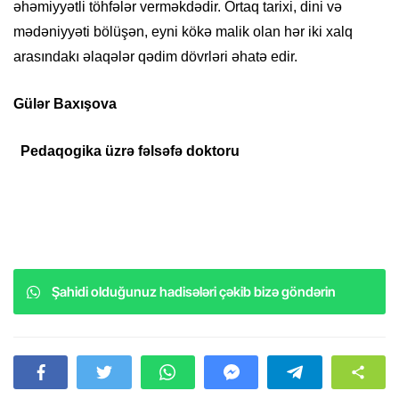
əhəmiyyətli töhfələr verməkdədir. Ortaq tarixi, dini və
mədəniyyəti bölüşən, eyni kökə malik olan hər iki xalq
arasındakı əlaqələr qədim dövrləri əhatə edir.
Gülər Baxışova
Pedaqogika üzrə fəlsəfə doktoru
Şahidi olduğunuz hadisələri çəkib bizə göndərin