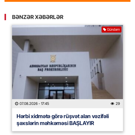
BƏNZƏR XƏBƏRLƏR
Gündəm
07.08.2026
- 17:45
29
Hərbi xidmətə görə rüşvət alan vəzifəli
şəxslərin məhkəməsi BAŞLAYIR