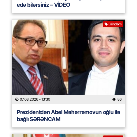
edə bilərsiniz – VİDEO
Gündəm
07.08.2026
- 13:30
86
Prezidentdən Abel Məhərrəmovun oğlu ilə
bağlı SƏRƏNCAM