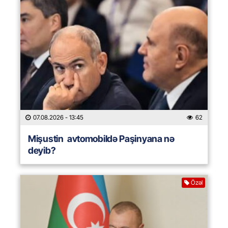
07.08.2026
- 13:45
62
Mişustin avtomobildə Paşinyana nə
deyib?
Özəl