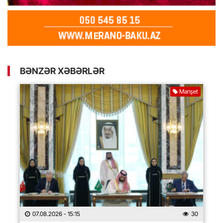
BƏNZƏR XƏBƏRLƏR
Manşet
07.08.2026
- 15:15
30