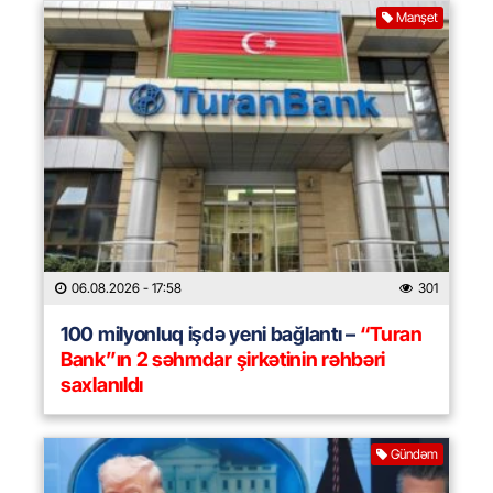
Manşet
06.08.2026
- 17:58
301
100 milyonluq işdə yeni bağlantı –
“Turan
Bank”ın 2 səhmdar şirkətinin rəhbəri
saxlanıldı
Gündəm