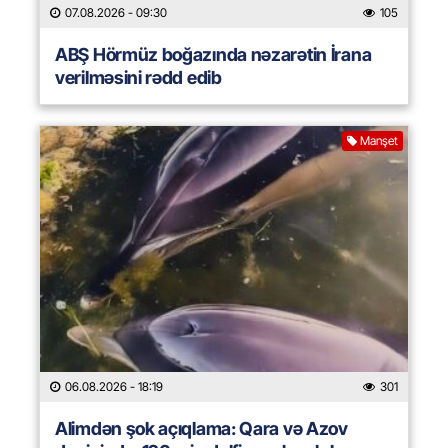
07.08.2026
- 09:30
105
ABŞ Hörmüz boğazında nəzarətin İrana
verilməsini rədd edib
Manşet
06.08.2026
- 18:19
301
Alimdən şok açıqlama: Qara və Azov