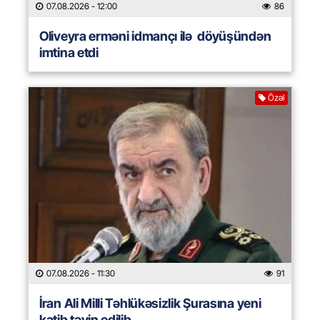
07.08.2026
- 12:00
86
Oliveyra erməni idmançı ilə döyüşündən
imtina etdi
Özəl
07.08.2026
- 11:30
91
İran Ali Milli Təhlükəsizlik Şurasına yeni
katib təyin edilib