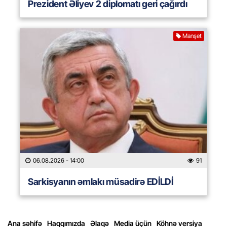
Prezident Əliyev 2 diplomatı geri çağırdı
Manşet
06.08.2026
- 14:00
91
Sarkisyanın əmlakı müsadirə EDİLDİ
Ana səhifə
Haqqımızda
Əlaqə
Media üçün
Köhnə versiya