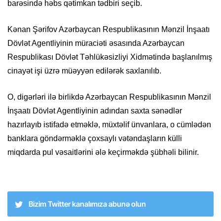
barəsində həbs qətimkan tədbiri seçib.
Kənan Şərifov Azərbaycan Respublikasının Mənzil İnşaatı
Dövlət Agentliyinin müraciəti əsasında Azərbaycan
Respublikası Dövlət Təhlükəsizliyi Xidmətində başlanılmış
cinayət işi üzrə müəyyən edilərək saxlanılıb.
O, digərləri ilə birlikdə Azərbaycan Respublikasının Mənzil
İnşaatı Dövlət Agentliyinin adından saxta sənədlər
hazırlayıb istifadə etməklə, müxtəlif ünvanlara, o cümlədən
banklara göndərməklə çoxsaylı vətəndaşların külli
miqdarda pul vəsaitlərini ələ keçirməkdə şübhəli bilinir.
Bizim Twitter kanalımıza abunə olun