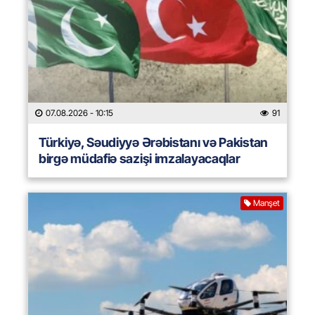
07.08.2026
- 10:15
91
Türkiyə, Səudiyyə Ərəbistanı və Pakistan
birgə müdafiə sazişi imzalayacaqlar
Manşet