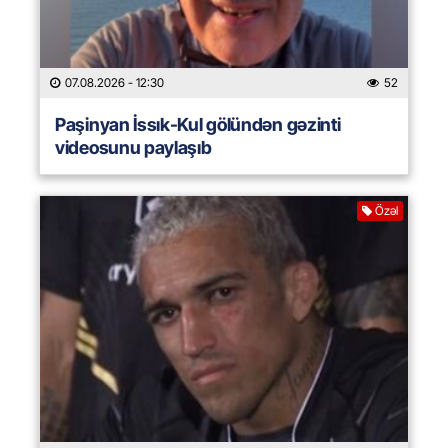
07.08.2026
- 12:30
52
Paşinyan İssık-Kul gölündən gəzinti
videosunu paylaşıb
Özəl