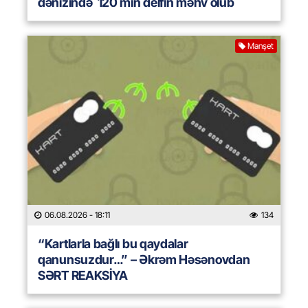
dənizində 120 min delfin məhv olub
Manşet
06.08.2026
- 18:11
134
“Kartlarla bağlı bu qaydalar
qanunsuzdur…” – Əkrəm Həsənovdan
SƏRT REAKSİYA