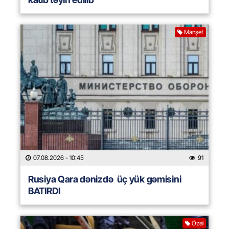
Manşet
07.08.2026
- 10:45
91
Rusiya Qara dənizdə üç yük gəmisini
BATIRDI
Özəl