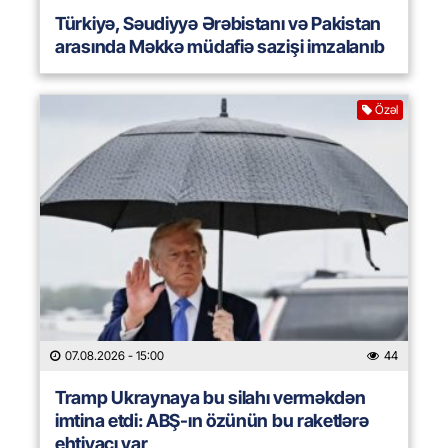
Türkiyə, Səudiyyə Ərəbistanı və Pakistan
arasında Məkkə müdafiə sazişi imzalanıb
Özəl
07.08.2026
- 15:00
44
Tramp Ukraynaya bu silahı verməkdən
imtina etdi: ABŞ-ın özünün bu raketlərə
ehtiyacı var