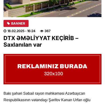
BANNER
18.02.2025
- 16:24
367
DTX ƏMƏLİYYAT KEÇİRİB –
Saxlanılan var
Bakı şəhəri Səbail rayon məhkəməsi Azərbaycan
Respublikasının vətəndaşı Şərifov Kənan Urfan oğlu