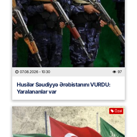
07.08.2026
- 10:30
97
Husilər Səudiyyə Ərəbistanını VURDU:
Yaralananlar var
Özəl