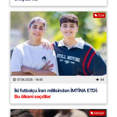
Özəl
07.08.2026
- 14:45
44
İki futbolçu İran millisindən İMTİNA ETDİ:
Bu ölkəni seçdilər
Manşet