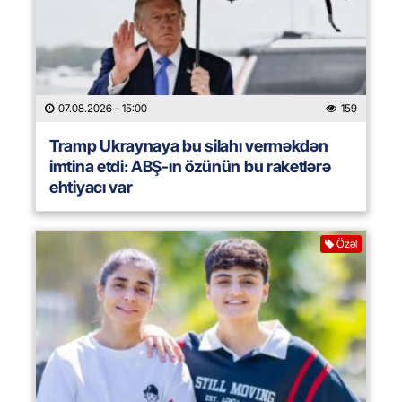
07.08.2026
- 15:00
159
Tramp Ukraynaya bu silahı verməkdən
imtina etdi: ABŞ-ın özünün bu raketlərə
ehtiyacı var
Özəl