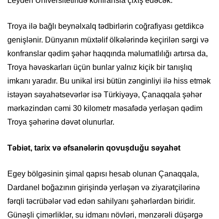
Leyden Universitetində konfransla çıxış edəcək.
Troya ilə bağlı beynəlxalq tədbirlərin coğrafiyası getdikcə
genişlənir. Dünyanın müxtəlif ölkələrində keçirilən sərgi və
konfranslar qədim şəhər haqqında məlumatlılığı artırsa da,
Troya həvəskarları üçün bunlar yalnız kiçik bir tanışlıq
imkanı yaradır. Bu unikal irsi bütün zənginliyi ilə hiss etmək
istəyən səyahətsevərlər isə Türkiyəyə, Çanaqqala şəhər
mərkəzindən cəmi 30 kilometr məsafədə yerləşən qədim
Troya şəhərinə dəvət olunurlar.
Təbiət, tarix və əfsanələrin qovuşduğu səyahət
Egey bölgəsinin şimal qapısı hesab olunan Çanaqqala,
Dardanel boğazının girişində yerləşən və ziyarətçilərinə
fərqli təcrübələr vəd edən sahilyanı şəhərlərdən biridir.
Günəşli çimərliklər, su idmanı növləri, mənzərəli düşərgə