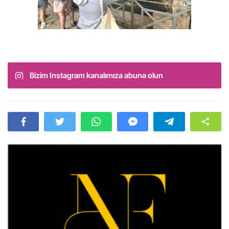
Bizim Instagram kanalımıza abunə olun