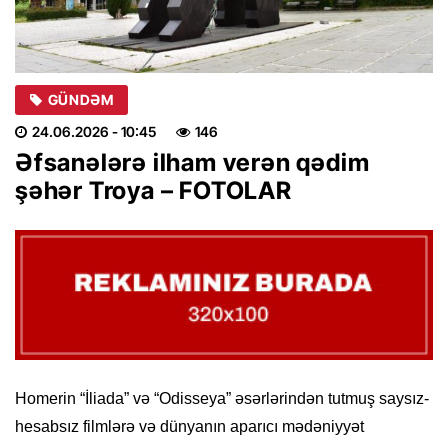
GÜNDƏM
24.06.2026
- 10:45
146
Əfsanələrə ilham verən qədim
şəhər Troya – FOTOLAR
Homerin “İliada” və “Odisseya” əsərlərindən tutmuş saysız-
hesabsız filmlərə və dünyanın aparıcı mədəniyyət