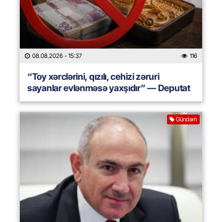
08.08.2026
- 15:37
116
“Toy xərclərini, qızılı, cehizi zəruri
sayanlar evlənməsə yaxşıdır” — Deputat
Gündəm