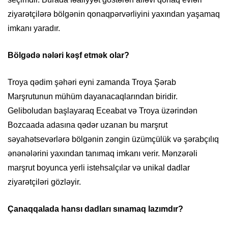
ziyarətçilərə bölgənin qonaqpərvərliyini yaxından yaşamaq
imkanı yaradır.
Bölgədə nələri kəşf etmək olar?
Troya qədim şəhəri eyni zamanda Troya Şərab
Marşrutunun mühüm dayanacaqlarından biridir.
Geliboludan başlayaraq Eceabat və Troya üzərindən
Bozcaada adasına qədər uzanan bu marşrut
səyahətsevərlərə bölgənin zəngin üzümçülük və şərabçılıq
ənənələrini yaxından tanımaq imkanı verir. Mənzərəli
marşrut boyunca yerli istehsalçılar və unikal dadlar
ziyarətçiləri gözləyir.
Çanaqqalada hansı dadları sınamaq lazımdır?