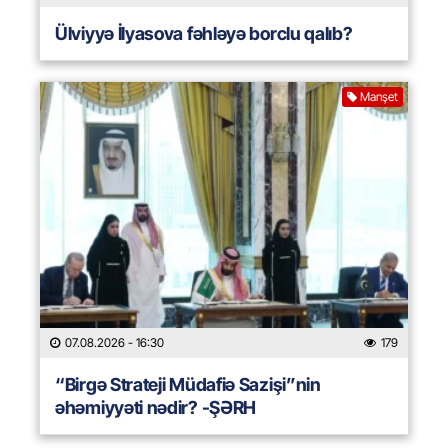
Ülviyyə İlyasova fəhləyə borclu qalıb?
Manşet
07.08.2026
- 16:30
179
“Birgə Strateji Müdafiə Sazişi”nin
əhəmiyyəti nədir? -ŞƏRH