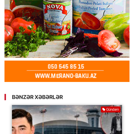
BƏNZƏR XƏBƏRLƏR
Gündəm