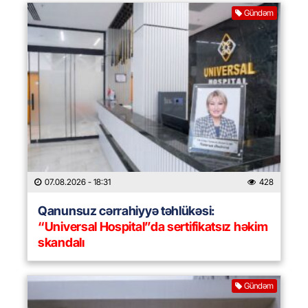
Gündəm
07.08.2026
- 18:31
428
Qanunsuz cərrahiyyə təhlükəsi:
“Universal Hospital”da sertifikatsız həkim
skandalı
Gündəm