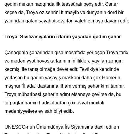
qədim məkan haqqında ilk təəssüratı bəxş edir. Əsrlər
keçsə də, Troya öz sehrini itirməyib və dünyanın dörd bir
yanından gələn səyahətsevərləri valeh etməyə davam edir.
Troya: Sivilizasiyaların izlərini yaşadan qədim şəhər
Çanaqqala şəhərindən qısa məsafədə yerləşən Troya tarix
və mədəniyyət həvəskarlarını minilliklərə yayılan zəngin
keçmişi ilə tanış olmağa dəvət edir. Tevfikiyə kəndində
yerləşən bu qədim yaşayış məskəni daha çox Homerin
məşhur “İliada” dastanına ilham vermiş şəhər kimi tanınır.
Troya müharibəsi şəhərin adını əfsanəyə çevirsə də, bu
torpaqlar həmin hadisələrdən çox əvvəl müxtəlif
mədəniyyətlərə ev sahibliyi edib.
UNESCO-nun Ümumdünya İrs Siyahısına daxil edilən