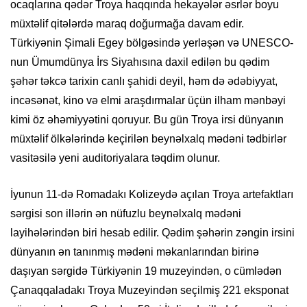
ocaqlarına qədər Troya haqqında hekayələr əsrlər boyu
müxtəlif qitələrdə maraq doğurmağa davam edir.
Türkiyənin Şimali Egey bölgəsində yerləşən və UNESCO-
nun Ümumdünya İrs Siyahısına daxil edilən bu qədim
şəhər təkcə tarixin canlı şahidi deyil, həm də ədəbiyyat,
incəsənət, kino və elmi araşdırmalar üçün ilham mənbəyi
kimi öz əhəmiyyətini qoruyur. Bu gün Troya irsi dünyanın
müxtəlif ölkələrində keçirilən beynəlxalq mədəni tədbirlər
vasitəsilə yeni auditoriyalara təqdim olunur.
İyunun 11-də Romadakı Kolizeydə açılan Troya artefaktları
sərgisi son illərin ən nüfuzlu beynəlxalq mədəni
layihələrindən biri hesab edilir. Qədim şəhərin zəngin irsini
dünyanın ən tanınmış mədəni məkanlarından birinə
daşıyan sərgidə Türkiyənin 19 muzeyindən, o cümlədən
Çanaqqaladakı Troya Muzeyindən seçilmiş 221 eksponat