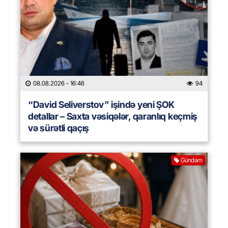
08.08.2026
- 16:46
94
“David Seliverstov” işində yeni ŞOK
detallar – Saxta vəsiqələr, qaranlıq keçmiş
və sürətli qaçış
Gündəm