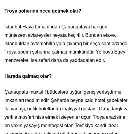
Troya şəhərinə necə getmək olar?
İstanbul Hava Limanından Çanaqqalaya hər gün
müntəzəm aviareyslər həyata keçirilir. Bundan əlavə,
İstanbuldan avtomobillə yola çıxaraq bir neçə saat ərzində
Troya qədim şəhərinə çatmaq mümkündür. Yolboyu Egey
mənzərələri isə səfəri daha da yaddaqalan edir.
Harada qalmaq olar?
Çanaqqala müxtəlif büdcələrə uyğun geniş yerləşdirmə
imkanları təqdim edir. Şəhərdə beynəlxalq hotel şəbəkələri
ilə yanaşı, butik hotellər də fəaliyyət göstərir. Daha fərqli və
yerli atmosferi hiss etmək istəyənlər üçün Troya ərazisinə
ən yaxın yaşayış məntəqəsi olan Tevfikiyə kəndi ideal
seçimdir. Burada fəaliyyət göstərən ailəvi qonaq evləri