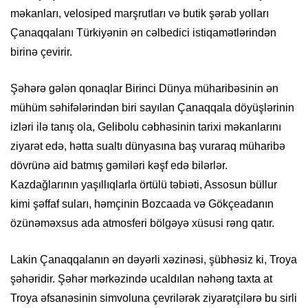
məkanları, velosiped marşrutları və butik şərab yolları
Çanaqqalanı Türkiyənin ən cəlbedici istiqamətlərindən
birinə çevirir.
Şəhərə gələn qonaqlar Birinci Dünya müharibəsinin ən
mühüm səhifələrindən biri sayılan Çanaqqala döyüşlərinin
izləri ilə tanış ola, Gelibolu cəbhəsinin tarixi məkanlarını
ziyarət edə, hətta sualtı dünyasına baş vuraraq müharibə
dövrünə aid batmış gəmiləri kəşf edə bilərlər.
Kazdağlarının yaşıllıqlarla örtülü təbiəti, Assosun büllur
kimi şəffaf suları, həmçinin Bozcaada və Gökçeadanın
özünəməxsus ada atmosferi bölgəyə xüsusi rəng qatır.
Lakin Çanaqqalanın ən dəyərli xəzinəsi, şübhəsiz ki, Troya
şəhəridir. Şəhər mərkəzində ucaldılan nəhəng taxta at
Troya əfsanəsinin simvoluna çevrilərək ziyarətçilərə bu sirli