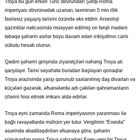
Troya bu gün erkən Tunc dövründən Şərqi Roma
imperiyası dövrünədək uzanan, təxminən 5 min illik
fasiləsiz yaşayış tarixini özündə əks etdirir. Arxeoloji
qazıntılar nəticəsində müəyyən edilmiş on fərqli mədəni
təbəqə şəhərin əsrlər boyu davam edən inkişafının canlı
sübutu hesab olunur.
Qədim şəhərin girişində ziyarətçiləri nəhəng Troya atı
qarşılayır. Tarixi səyahətə buradan başlayan qonaqlar
Troya ərazisində yaxşı qorunub saxlanılmış daş divarları və
küçələri gəzərək, əfsanələrdə adı çəkilən qəhrəmanların
izlərini hiss etmək imkanı əldə edirlər.
Troya eyni zamanda Roma imperiyasının yaranması ilə
bağlı rəvayətlərdə mühüm yer tutur. Vergilinin “Eneida”
əsərində əbədiləşdirilən əfsanəyə görə, şəhərin
süqutundan sonra Troya şahzadəsi Eney yeni bir Troya