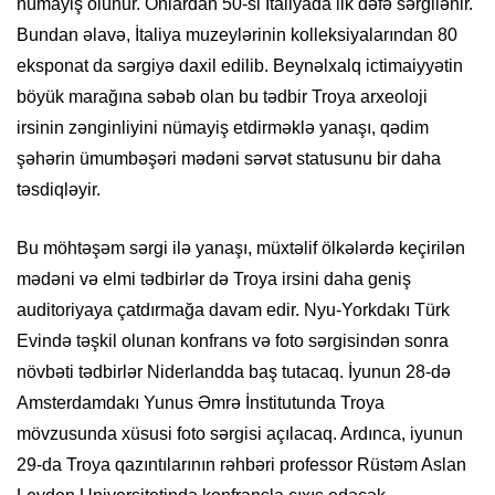
nümayiş olunur. Onlardan 50-si İtaliyada ilk dəfə sərgilənir.
Bundan əlavə, İtaliya muzeylərinin kolleksiyalarından 80
eksponat da sərgiyə daxil edilib. Beynəlxalq ictimaiyyətin
böyük marağına səbəb olan bu tədbir Troya arxeoloji
irsinin zənginliyini nümayiş etdirməklə yanaşı, qədim
şəhərin ümumbəşəri mədəni sərvət statusunu bir daha
təsdiqləyir.
Bu möhtəşəm sərgi ilə yanaşı, müxtəlif ölkələrdə keçirilən
mədəni və elmi tədbirlər də Troya irsini daha geniş
auditoriyaya çatdırmağa davam edir. Nyu-Yorkdakı Türk
Evində təşkil olunan konfrans və foto sərgisindən sonra
növbəti tədbirlər Niderlandda baş tutacaq. İyunun 28-də
Amsterdamdakı Yunus Əmrə İnstitutunda Troya
mövzusunda xüsusi foto sərgisi açılacaq. Ardınca, iyunun
29-da Troya qazıntılarının rəhbəri professor Rüstəm Aslan