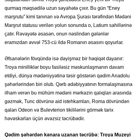
qurmaq məqsədilə uzun səyahətə çıxır. Bu gün “Eney
marşrutu” kimi tanınan və Avropa Şurası tərəfindən Mədəni
Marşrut statusu verilən yolun sonunda o, Latium sahillərinə
çatır. Rəvayətə əsasən, onun nəslindən gələnlər
eramızdan əvvəl 753-cü ildə Romanın əsasını qoyurlar.
Əfsanələrin fövqündə isə dəyişməz bir həqiqət dayanır:
Troya minilliklər boyu fasiləsiz məskunlaşmanın davam
etdiyi, dünya mədəniyyətinə təsir göstərən qədim Anadolu
şəhərlərindən biri olub. Qərb ədəbiyyatının formalaşmasına
ilham verən bu mühüm mədəni mərkəzin qalıqları arasında
gəzmək, Tunc dövrünə aid istehkamları, Roma dövründən
qalan Odeon və Bulevterion tikililərini görmək tarix
həvəskarları üçün əvəzsiz təcrübədir.
Qədim şəhərdən kənara uzanan təcrübə: Troya Muzeyi