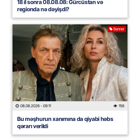
18 il sonra 08.08.08: Gürcüstan və
regionda nə dəyişdi?
Banner
08.08.2026
- 09:11
156
Bu məşhurun xanımına da qiyabi həbs
qərarı verildi