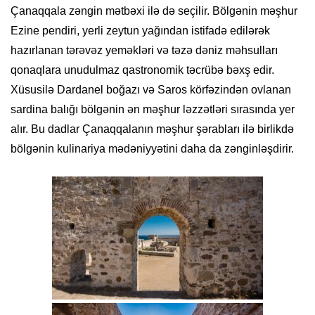
Çanaqqala zəngin mətbəxi ilə də seçilir. Bölgənin məşhur
Ezine pendiri, yerli zeytun yağından istifadə edilərək
hazırlanan tərəvəz yeməkləri və təzə dəniz məhsulları
qonaqlara unudulmaz qastronomik təcrübə bəxş edir.
Xüsusilə Dardanel boğazı və Saros körfəzindən ovlanan
sardina balığı bölgənin ən məşhur ləzzətləri sırasında yer
alır. Bu dadlar Çanaqqalanın məşhur şərabları ilə birlikdə
bölgənin kulinariya mədəniyyətini daha da zənginləşdirir.