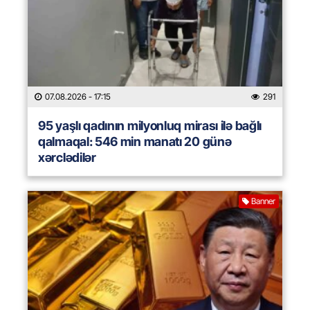
07.08.2026
- 17:15
291
95 yaşlı qadının milyonluq mirası ilə bağlı
qalmaqal: 546 min manatı 20 günə
xərclədilər
Banner