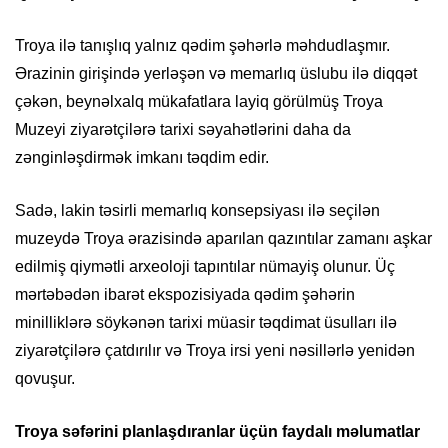
Troya ilə tanışlıq yalnız qədim şəhərlə məhdudlaşmır.
Ərazinin girişində yerləşən və memarlıq üslubu ilə diqqət
çəkən, beynəlxalq mükafatlara layiq görülmüş Troya
Muzeyi ziyarətçilərə tarixi səyahətlərini daha da
zənginləşdirmək imkanı təqdim edir.
Sadə, lakin təsirli memarlıq konsepsiyası ilə seçilən
muzeydə Troya ərazisində aparılan qazıntılar zamanı aşkar
edilmiş qiymətli arxeoloji tapıntılar nümayiş olunur. Üç
mərtəbədən ibarət ekspozisiyada qədim şəhərin
minilliklərə söykənən tarixi müasir təqdimat üsulları ilə
ziyarətçilərə çatdırılır və Troya irsi yeni nəsillərlə yenidən
qovuşur.
Troya səfərini planlaşdıranlar üçün faydalı məlumatlar