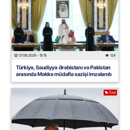
07.08.2026
- 15:15
124
Türkiyə, Səudiyyə Ərəbistanı və Pakistan
arasında Məkkə müdafiə sazişi imzalanıb
Özəl