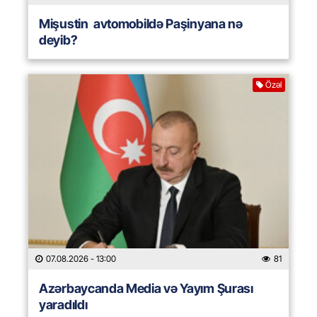
Mişustin avtomobildə Paşinyana nə
deyib?
Özəl
07.08.2026
- 13:00
81
Azərbaycanda Media və Yayım Şurası
yaradıldı