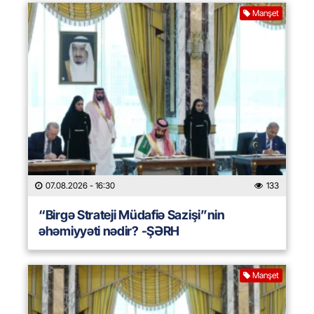
Manşet
07.08.2026
- 16:30
133
“Birgə Strateji Müdafiə Sazişi”nin
əhəmiyyəti nədir? -ŞƏRH
Manşet