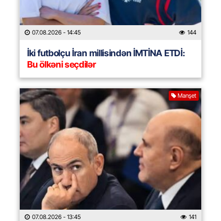
07.08.2026
- 14:45
144
İki futbolçu İran millisindən İMTİNA ETDİ:
Bu ölkəni seçdilər
Manşet
07.08.2026
- 13:45
141