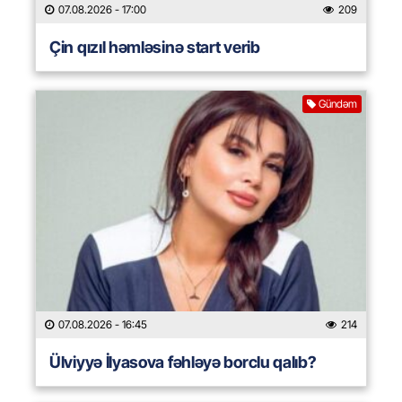
07.08.2026
- 17:00
209
Çin qızıl həmləsinə start verib
Gündəm
07.08.2026
- 16:45
214
Ülviyyə İlyasova fəhləyə borclu qalıb?