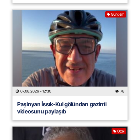
Gündəm
07.08.2026
- 12:30
78
Paşinyan İssık-Kul gölündən gəzinti
videosunu paylaşıb
Özəl