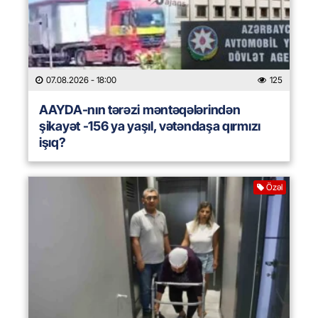
07.08.2026
- 18:00
125
AAYDA-nın tərəzi məntəqələrindən
şikayət -156 ya yaşıl, vətəndaşa qırmızı
işıq?
Özəl