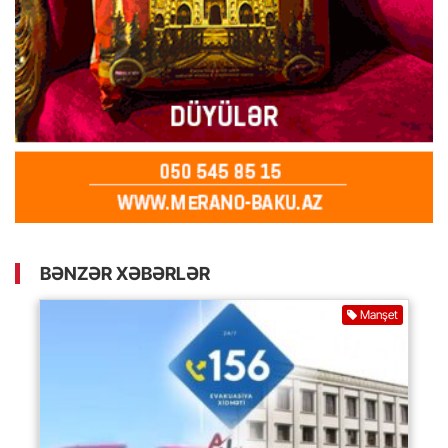
BƏNZƏR XƏBƏRLƏR
Manşet