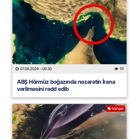
07.08.2026
- 09:30
111
ABŞ Hörmüz boğazında nəzarətin İrana
verilməsini rədd edib
Manşet