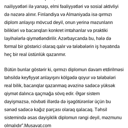
nailiyyətləri ilə yanaşı, elmi fəaliyyətləri və sosial aktivliyi
də nəzərə alınır. Finlandiya və Almaniyada isə qırmızı
diplom anlayışı mövcud deyil, onun yerinə məzunların
bilikləri və bacarıqları konkret imtahanlar və praktiki
layihələrlə qiymətləndirilir. Azərbaycanda bu, hələ də
formal bir göstərici olaraq qalır və tələbələrin iş həyatında
heç bir real üstünlük qazanmır.
Bütün bunlar göstərir ki, qırmızı diplomun davam etdirilməsi
təhsildə keyfiyyət anlayışını kölgədə qoyur və tələbələri
real bilik, bacarıqlar qazanmaq əvəzinə sadəcə yüksək
qiymət dalınca qaçmağa sövq edir. Əgər sistem
dəyişməzsə, növbəti illərdə də işəgötürənlər üçün bu
sənəd sadəcə kağız parçası olaraq qalacaq. Təhsil
sistemində əsas dəyişiklik diplomun rəngi deyil, məzmunu
olmalıdır”.Musavat.com