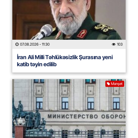
07.08.2026
- 11:30
103
İran Ali Milli Təhlükəsizlik Şurasına yeni
katib təyin edilib
Manşet