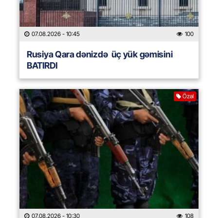
07.08.2026
- 10:45
100
Rusiya Qara dənizdə üç yük gəmisini
BATIRDI
Özəl
07.08.2026
- 10:30
108