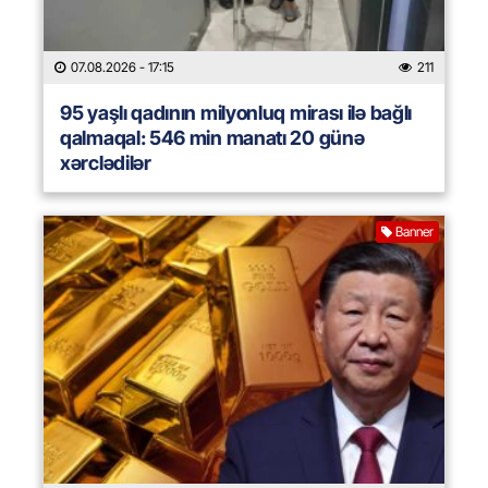
07.08.2026
- 17:15
211
95 yaşlı qadının milyonluq mirası ilə bağlı
qalmaqal: 546 min manatı 20 günə
xərclədilər
Banner