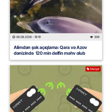
06.08.2026
- 18:19
306
Alimdən şok açıqlama: Qara və Azov
dənizində 120 min delfin məhv olub
Manşet