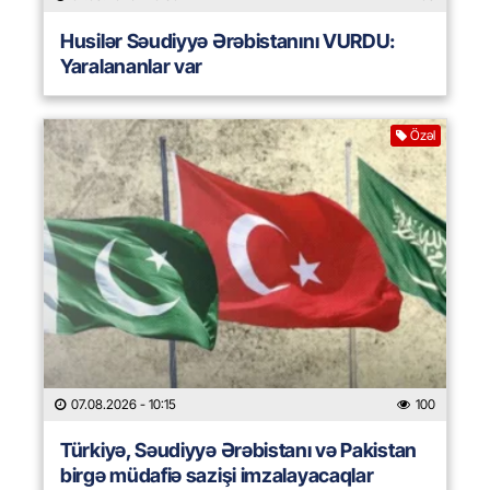
Husilər Səudiyyə Ərəbistanını VURDU:
Yaralananlar var
Özəl
07.08.2026
- 10:15
100
Türkiyə, Səudiyyə Ərəbistanı və Pakistan
birgə müdafiə sazişi imzalayacaqlar