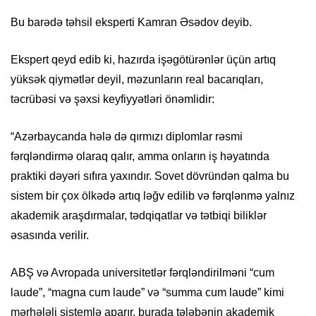
Bu barədə təhsil eksperti Kamran Əsədov deyib.
Ekspert qeyd edib ki, hazırda işəgötürənlər üçün artıq
yüksək qiymətlər deyil, məzunların real bacarıqları,
təcrübəsi və şəxsi keyfiyyətləri önəmlidir:
“Azərbaycanda hələ də qırmızı diplomlar rəsmi
fərqləndirmə olaraq qalır, amma onların iş həyatında
praktiki dəyəri sıfıra yaxındır. Sovet dövründən qalma bu
sistem bir çox ölkədə artıq ləğv edilib və fərqlənmə yalnız
akademik araşdırmalar, tədqiqatlar və tətbiqi biliklər
əsasında verilir.
ABŞ və Avropada universitetlər fərqləndirilməni “cum
laude”, “magna cum laude” və “summa cum laude” kimi
mərhələli sistemlə aparır, burada tələbənin akademik