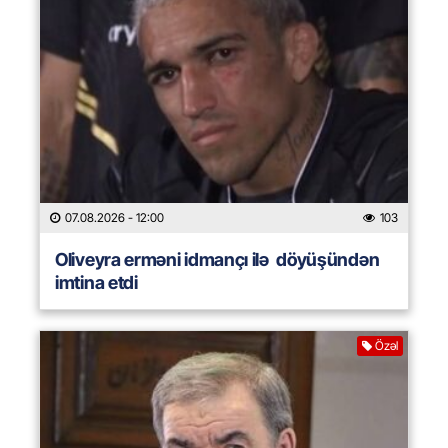
07.08.2026
- 12:00
103
Oliveyra erməni idmançı ilə döyüşündən
imtina etdi
Özəl