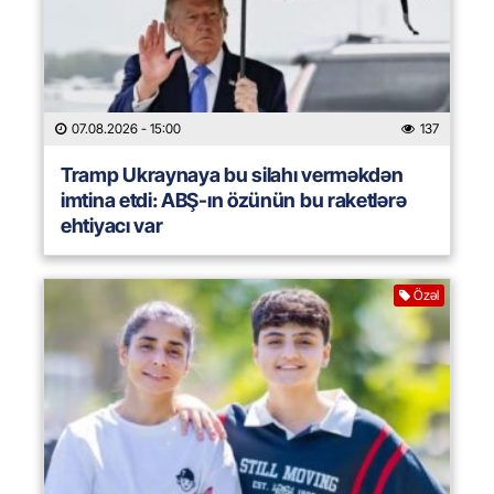
07.08.2026
- 15:00
137
Tramp Ukraynaya bu silahı verməkdən
imtina etdi: ABŞ-ın özünün bu raketlərə
ehtiyacı var
Özəl