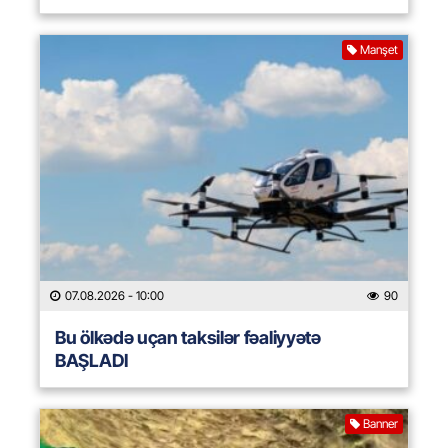
Manşet
07.08.2026
- 10:00
90
Bu ölkədə uçan taksilər fəaliyyətə
BAŞLADI
Banner