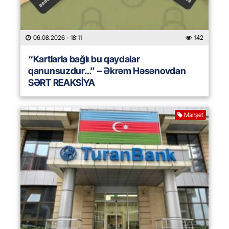
06.08.2026
- 18:11
142
“Kartlarla bağlı bu qaydalar
qanunsuzdur…” – Əkrəm Həsənovdan
SƏRT REAKSİYA
Manşet