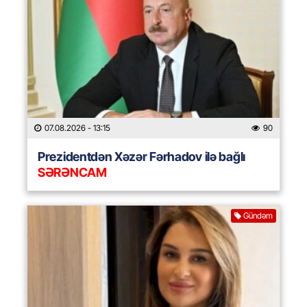
07.08.2026
- 13:15
90
Prezidentdən Xəzər Fərhadov ilə bağlı
SƏRƏNCAM
Gündəm