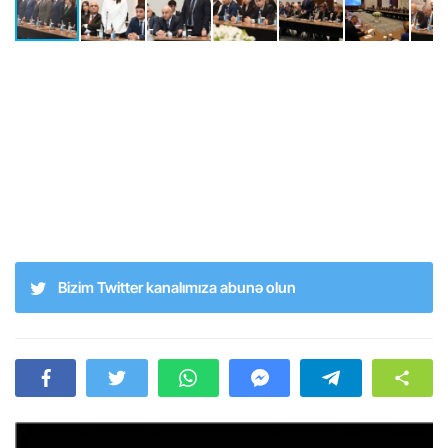
Bizim Twitter kanalımıza abunə olun