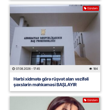
Gündəm
07.08.2026
- 17:45
184
Hərbi xidmətə görə rüşvət alan vəzifəli
şəxslərin məhkəməsi BAŞLAYIR
Gündəm