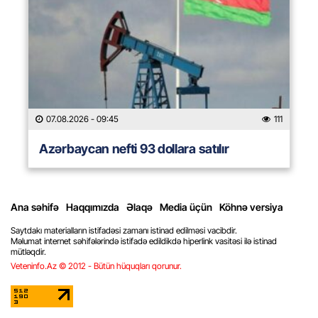
07.08.2026
- 09:45
111
Azərbaycan nefti 93 dollara satılır
Ana səhifə
Haqqımızda
Əlaqə
Media üçün
Köhnə versiya
Saytdakı materialların istifadəsi zamanı istinad edilməsi vacibdir.
Məlumat internet səhifələrində istifadə edildikdə hiperlink vasitəsi ilə istinad
mütləqdir.
Veteninfo.Az © 2012 - Bütün hüquqları qorunur.