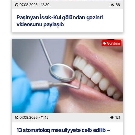
07.08.2026
- 12:30
88
Paşinyan İssık-Kul gölündən gəzinti
videosunu paylaşıb
Gündəm
07.08.2026
- 11:45
121
13 stomatoloq məsuliyyətə cəlb edilib –