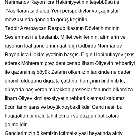
Nərimanov Rayon İcra Hakimiyyətinin təşəbbüsü ilə
“Nəsillərarası dialoq-Yeni perspektivlər və çağırışlar”
mövzusunda gənclərlə görüş keçirilib.
Tədbir Azərbaycan Respublikasının Dövlət himninin
Səslənməsi ilə başlanıb. Millət vəkillərinin, alimlərin və
rayonun fəal gənclərinin qatıldığı tədbirdə Nərimanov
Rayon İcra Hakimiyyətinin başçısı Elgin Həbibullayev çıxış
edərək Möhtərəm prezident cənab İlham Əliyevin rəhbərliyi
ilə qazanılmış böyük Zəfərin ölkəmizin tarixində nə qədər
önəmli olduğunu diqqətə çatdırıb, həmçinin bildirilib ki,
dünyada baş verən mürəkkəb proseslər fonunda ölkəmizə
İlham Əliyev kimi şəxsiyyətin rəhbərlik etməsi xalqımız
üçün tarixi şans və böyük xoşbəxtlikdir. Gənc nəsil bu
həqiqətləri bilməli, təhlil etməli və düzgün nəticələrə
gəlməlidir.
Gənclərimizin ölkəmizin ictimai-siyasi həyatında aktiv