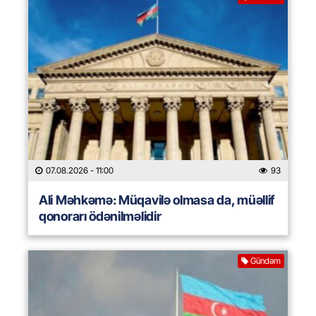
07.08.2026
- 11:00
93
Ali Məhkəmə: Müqavilə olmasa da, müəllif
qonorarı ödənilməlidir
Gündəm