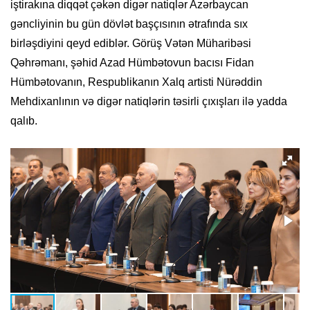
iştirakına diqqət çəkən digər natiqlər Azərbaycan
gəncliyinin bu gün dövlət başçısının ətrafında sıx
birləşdiyini qeyd ediblər. Görüş Vətən Müharibəsi
Qəhrəmanı, şəhid Azad Hümbətovun bacısı Fidan
Hümbətovanın, Respublikanın Xalq artisti Nürəddin
Mehdixanlının və digər natiqlərin təsirli çıxışları ilə yadda
qalıb.