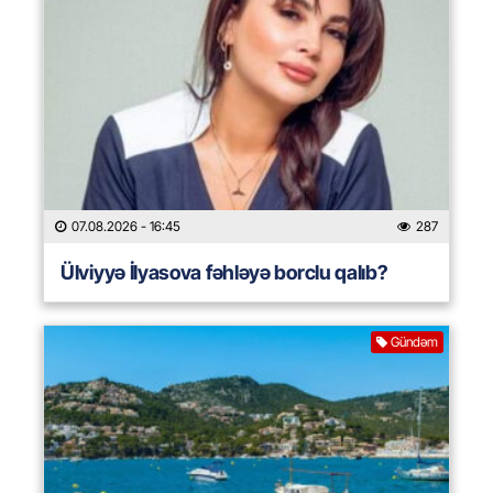
07.08.2026
- 16:45
287
Ülviyyə İlyasova fəhləyə borclu qalıb?
Gündəm