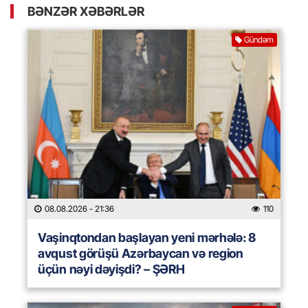
BƏNZƏR XƏBƏRLƏR
Gündəm
08.08.2026
- 21:36
110
Vaşinqtondan başlayan yeni mərhələ: 8
avqust görüşü Azərbaycan və region
üçün nəyi dəyişdi? – ŞƏRH