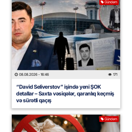
Gündəm
08.08.2026
- 16:46
171
“David Seliverstov” işində yeni ŞOK
detallar – Saxta vəsiqələr, qaranlıq keçmiş
və sürətli qaçış
Gündəm