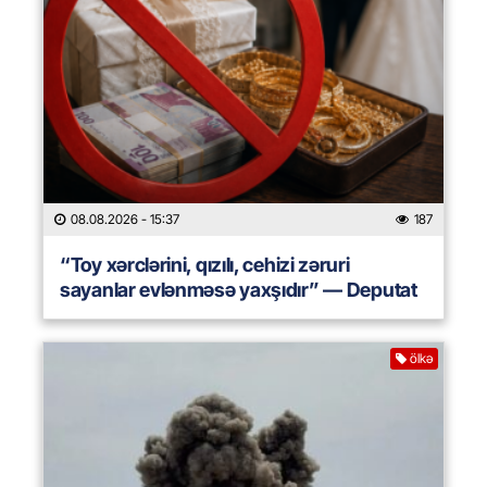
08.08.2026
- 15:37
187
“Toy xərclərini, qızılı, cehizi zəruri
sayanlar evlənməsə yaxşıdır” — Deputat
ölkə