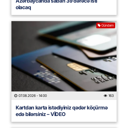
Azərbaycanda sabah 39 dərəcə isti
olacaq
Gündəm
07.08.2026
- 14:00
163
Kartdan karta istədiyiniz qədər köçürmə
edə bilərsiniz – VİDEO