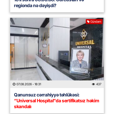
regionda nə dəyişdi?
Gündəm
07.08.2026
- 18:31
437
Qanunsuz cərrahiyyə təhlükəsi:
“Universal Hospital”da sertifikatsız həkim
skandalı