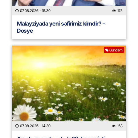
07.08.2026
- 15:30
175
Malayziyada yeni səfirimiz kimdir? –
Dosye
Gündəm
07.08.2026
- 14:30
158