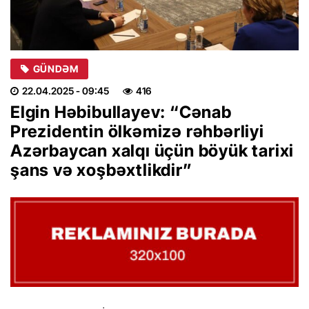
GÜNDƏM
22.04.2025
- 09:45
416
Elgin Həbibullayev: “Cənab
Prezidentin ölkəmizə rəhbərliyi
Azərbaycan xalqı üçün böyük tarixi
şans və xoşbəxtlikdir”