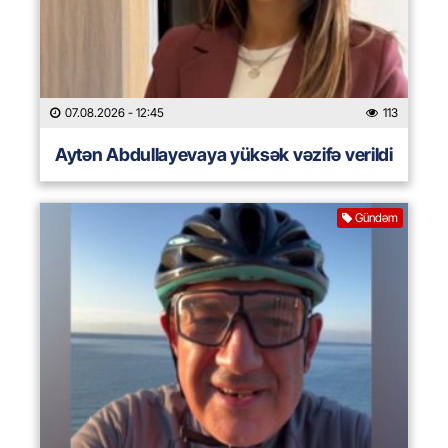
07.08.2026
- 12:45
113
Aytən Abdullayevaya yüksək vəzifə verildi
Gündəm