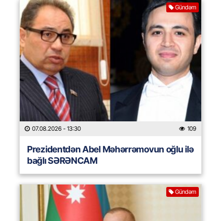
Gündəm
07.08.2026
- 13:30
109
Prezidentdən Abel Məhərrəmovun oğlu ilə
bağlı SƏRƏNCAM
Gündəm