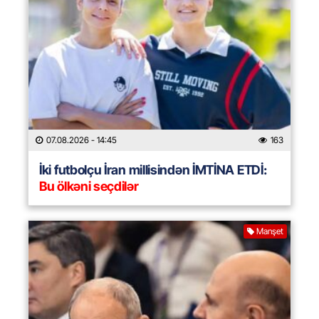
07.08.2026
- 14:45
163
İki futbolçu İran millisindən İMTİNA ETDİ:
Bu ölkəni seçdilər
Manşet