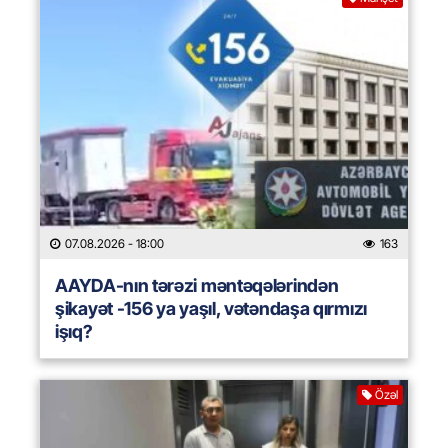
07.08.2026
- 18:00
163
AAYDA-nın tərəzi məntəqələrindən
şikayət -156 ya yaşıl, vətəndaşa qırmızı
işıq?
Özəl