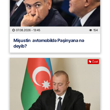
07.08.2026
- 13:45
154
Mişustin avtomobildə Paşinyana nə
deyib?
Özəl