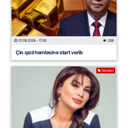
07.08.2026
- 17:00
268
Çin qızıl həmləsinə start verib
Gündəm