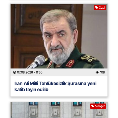
Özəl
07.08.2026
- 11:30
108
İran Ali Milli Təhlükəsizlik Şurasına yeni
katib təyin edilib
Manşet