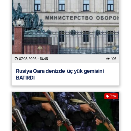
07.08.2026
- 10:45
106
Rusiya Qara dənizdə üç yük gəmisini
BATIRDI
Özəl