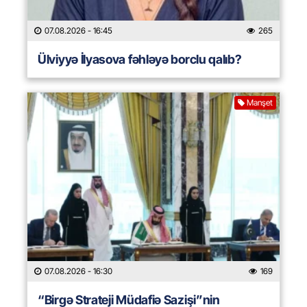
07.08.2026
- 16:45
265
Ülviyyə İlyasova fəhləyə borclu qalıb?
Manşet
07.08.2026
- 16:30
169
“Birgə Strateji Müdafiə Sazişi”nin