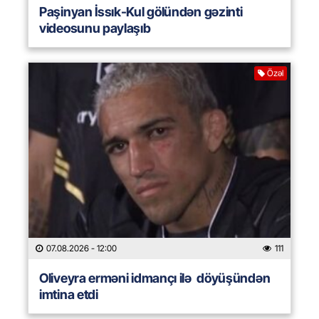
Paşinyan İssık-Kul gölündən gəzinti
videosunu paylaşıb
Özəl
07.08.2026
- 12:00
111
Oliveyra erməni idmançı ilə döyüşündən
imtina etdi