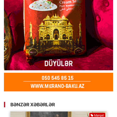
BƏNZƏR XƏBƏRLƏR
Manşet