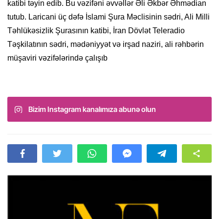
katibi təyin edib. Bu vəzifəni əvvəllər Əli Əkbər Əhmədian
tutub. Laricani üç dəfə İslami Şura Məclisinin sədri, Ali Milli
Təhlükəsizlik Şurasının katibi, İran Dövlət Teleradio
Təşkilatının sədri, mədəniyyət və irşad naziri, ali rəhbərin
müşaviri vəzifələrində çalışıb
Bizim Instagram kanalımıza abunə olun