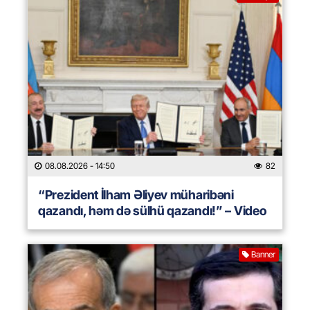
08.08.2026
- 14:50
82
“Prezident İlham Əliyev müharibəni
qazandı, həm də sülhü qazandı!” – Video
Banner