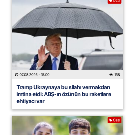
Özəl
07.08.2026
- 15:00
158
Tramp Ukraynaya bu silahı verməkdən
imtina etdi: ABŞ-ın özünün bu raketlərə
ehtiyacı var
Özəl