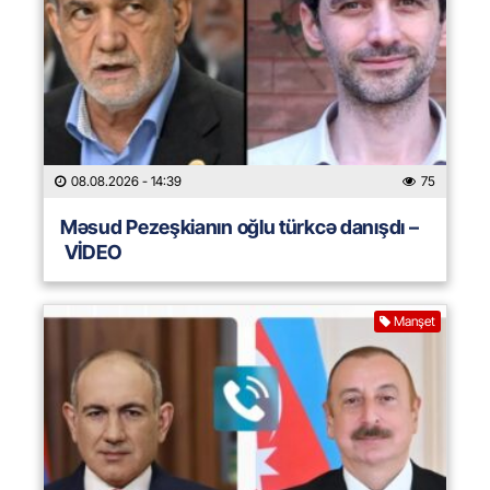
08.08.2026
- 14:39
75
Məsud Pezeşkianın oğlu türkcə danışdı –
VİDEO
Manşet