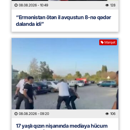
08.08.2026
- 10:49
128
“Ermənistan ötən il avqustun 8-nə qədər
dalanda idi”
Manşet
08.08.2026
- 09:20
106
17 yaşlı qızın nişanında mediaya hücum