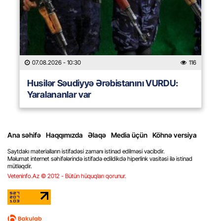
07.08.2026
- 10:30
116
Husilər Səudiyyə Ərəbistanını VURDU:
Yaralananlar var
Ana səhifə
Haqqımızda
Əlaqə
Media üçün
Köhnə versiya
Saytdakı materialların istifadəsi zamanı istinad edilməsi vacibdir.
Məlumat internet səhifələrində istifadə edildikdə hiperlink vasitəsi ilə istinad
mütləqdir.
Veteninfo.Az © 2012 - Bütün hüquqları qorunur.