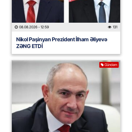
08.08.2026
- 12:59
131
Nikol Paşinyan Prezident İlham Əliyevə
ZƏNG ETDİ
Gündəm