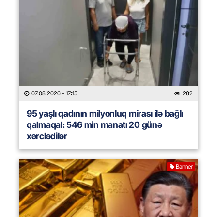
07.08.2026
- 17:15
282
95 yaşlı qadının milyonluq mirası ilə bağlı
qalmaqal: 546 min manatı 20 günə
xərclədilər
Banner