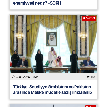
əhəmiyyəti nədir? -ŞƏRH
Manşet
07.08.2026
- 15:15
148
Türkiyə, Səudiyyə Ərəbistanı və Pakistan
arasında Məkkə müdafiə sazişi imzalanıb