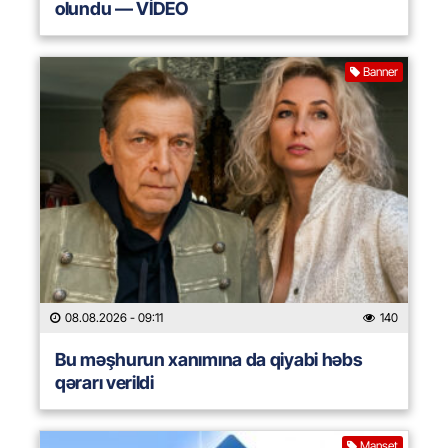
olundu — VİDEO
Banner
08.08.2026
- 09:11
140
Bu məşhurun xanımına da qiyabi həbs
qərarı verildi
Manşet