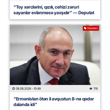
“Toy xərclərini, qızılı, cehizi zəruri
sayanlar evlənməsə yaxşıdır” — Deputat
Gündəm
08.08.2026
- 10:49
176
“Ermənistan ötən il avqustun 8-nə qədər
dalanda idi”