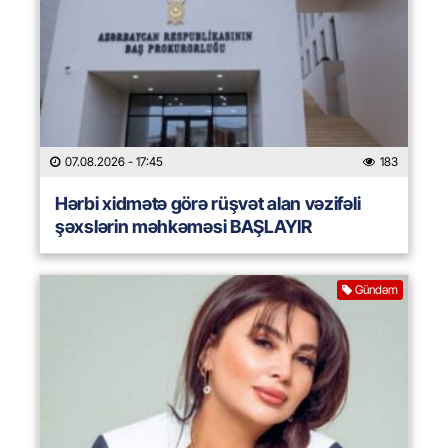
07.08.2026
- 17:45
183
Hərbi xidmətə görə rüşvət alan vəzifəli
şəxslərin məhkəməsi BAŞLAYIR
Gündəm