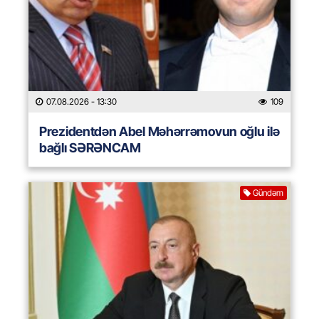
07.08.2026
- 13:30
109
Prezidentdən Abel Məhərrəmovun oğlu ilə
bağlı SƏRƏNCAM
Gündəm