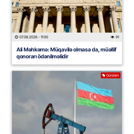
07.08.2026
- 11:00
91
Ali Məhkəmə: Müqavilə olmasa da, müəllif
qonorarı ödənilməlidir
Gündəm