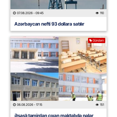
07.08.2026
- 09:45
110
Azərbaycan nefti 93 dollara satılır
Gündəm
06.08.2026
- 17:15
151
Əsaslı təmirdən çıxan məktəbdə nələr