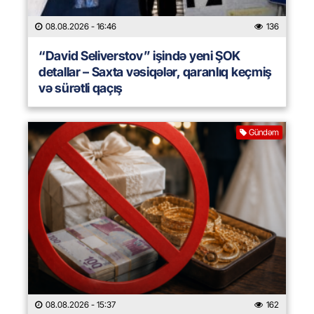
08.08.2026
- 16:46
136
“David Seliverstov” işində yeni ŞOK
detallar – Saxta vəsiqələr, qaranlıq keçmiş
və sürətli qaçış
Gündəm
08.08.2026
- 15:37
162