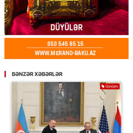
BƏNZƏR XƏBƏRLƏR
Gündəm