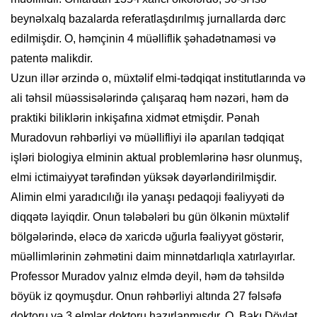
beynəlxalq bazalarda referatlaşdırılmış jurnallarda dərc
edilmişdir. O, həmçinin 4 müəlliflik şəhadətnaməsi və
patentə malikdir.
Uzun illər ərzində o, müxtəlif elmi-tədqiqat institutlarında və
ali təhsil müəssisələrində çalışaraq həm nəzəri, həm də
praktiki biliklərin inkişafına xidmət etmişdir. Pənah
Muradovun rəhbərliyi və müəllifliyi ilə aparılan tədqiqat
işləri biologiya elminin aktual problemlərinə həsr olunmuş,
elmi ictimaiyyət tərəfindən yüksək dəyərləndirilmişdir.
Alimin elmi yaradıcılığı ilə yanaşı pedaqoji fəaliyyəti də
diqqətə layiqdir. Onun tələbələri bu gün ölkənin müxtəlif
bölgələrində, eləcə də xaricdə uğurla fəaliyyət göstərir,
müəllimlərinin zəhmətini daim minnətdarlıqla xatırlayırlar.
Professor Muradov yalnız elmdə deyil, həm də təhsildə
böyük iz qoymuşdur. Onun rəhbərliyi altında 27 fəlsəfə
doktoru və 3 elmlər doktoru hazırlanmışdır. O, Bakı Dövlət