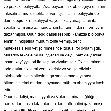
və praktiki fəaliyyətləri Azərbaycan mikrobiologiya elminin
inkişafına misilsiz töhfələr vermişdir. Elmi fəaliyyətində
daim dəqiqlik, məsuliyyət və yenilikçi yanaşmaları ilə
seçilən alim qısa zamanda həmkarlarının dərin hörmətini
qazanmışdır. Onun tədqiqatları respublikamızda biologiya
elminin inkişafına mühüm töhfə vermiş, gənc
mütəxəssislərin yetişdirilməsində xüsusi rol oynamışdır.
Muradov təkcə elmi nailiyyətləri ilə deyil, həm də yüksək
insani keyfiyyətləri ilə seçilən ziyalımızdır. Əziz alimimmiz
tədqiqatlarınız, elmi yenilikləriniz və yetişdirdiyiniz
tələbələriniz elm ailəsinin qazancı olmaqla yanaşı,
ölkəmizin elmi-mədəni həyatında mühüm əhəmiyyət kəsb
edir.
Onun sadəliyi, məsuliyyəti və Vətən elminə bağlılığı
həmkarlarının və tələbələrinin dərin hörmətini qazanmışdır.
Alimimizi 65 illik yubileyi münasibətilə səmimi-qəlbdən