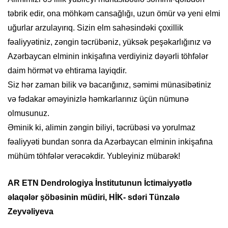
təbrik edir, ona möhkəm cansağlığı, uzun ömür və yeni elmi
uğurlar arzulayırıq. Sizin elm sahəsindəki çoxillik
fəaliyyətiniz, zəngin təcrübəniz, yüksək peşəkarlığınız və
Azərbaycan elminin inkişafına verdiyiniz dəyərli töhfələr
daim hörmət və ehtirama layiqdir.
Siz hər zaman bilik və bacarığınız, səmimi münasibətiniz
və fədakar əməyinizlə həmkarlarınız üçün nümunə
olmusunuz.
Əminik ki, alimin zəngin biliyi, təcrübəsi və yorulmaz
fəaliyyəti bundan sonra da Azərbaycan elminin inkişafına
mühüm töhfələr verəcəkdir. Yubleyiniz mübarək!
AR ETN Dendrologiya İnstitutunun İctimaiyyətlə
əlaqələr şöbəsinin müdiri, HİK- sdəri Tünzalə
Zeyvəliyeva