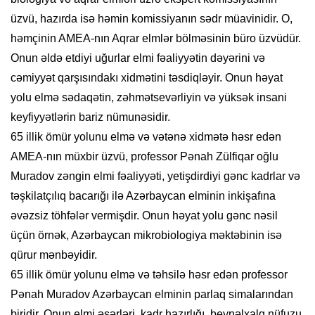
üzvü, hazırda isə həmin komissiyanın sədr müavinidir. O,
həmçinin AMEA-nın Aqrar elmlər bölməsinin büro üzvüdür.
Onun əldə etdiyi uğurlar elmi fəaliyyətin dəyərini və
cəmiyyət qarşısındakı xidmətini təsdiqləyir. Onun həyat
yolu elmə sədaqətin, zəhmətsevərliyin və yüksək insani
keyfiyyətlərin bariz nümunəsidir.
65 illik ömür yolunu elmə və vətənə xidmətə həsr edən
AMEA-nın müxbir üzvü, professor Pənah Zülfiqar oğlu
Muradov zəngin elmi fəaliyyəti, yetişdirdiyi gənc kadrlar və
təşkilatçılıq bacarığı ilə Azərbaycan elminin inkişafına
əvəzsiz töhfələr vermişdir. Onun həyat yolu gənc nəsil
üçün örnək, Azərbaycan mikrobiologiya məktəbinin isə
qürur mənbəyidir.
65 illik ömür yolunu elmə və təhsilə həsr edən professor
Pənah Muradov Azərbaycan elminin parlaq simalarından
biridir. Onun elmi əsərləri, kadr hazırlığı, beynəlxalq nüfuzu