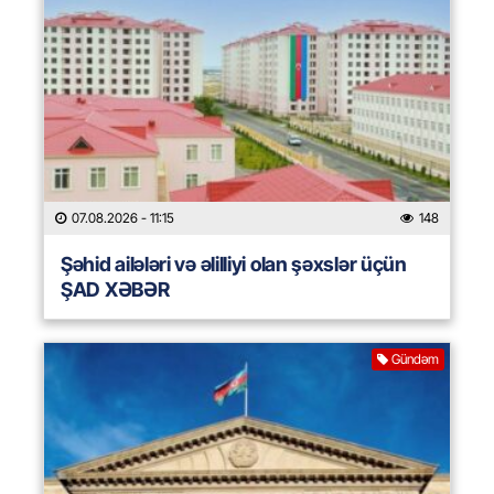
07.08.2026
- 11:15
148
Şəhid ailələri və əlilliyi olan şəxslər üçün
ŞAD XƏBƏR
Gündəm