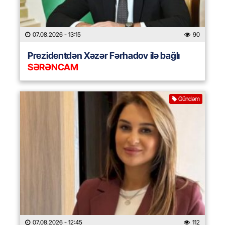
07.08.2026
- 13:15
90
Prezidentdən Xəzər Fərhadov ilə bağlı
SƏRƏNCAM
Gündəm
07.08.2026
- 12:45
112