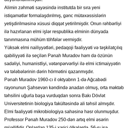
Alimin zəhməti sayəsində institutda bir sıra yeni
istiqamətlər formalaşdırılmış, gənc mütəxəssislərin
yetişdirilməsinə xüsusi diqqət yetirilmişdir. Onun rəhbərliyi
ilə hazırlanan elmi işlər respublika elminin dünyada
tanınmasına mühüm töhfələr vermişdir.
Yüksək elmi nailiyyətləri, pedaqoji fəaliyyəti və təşkilatçılıq
qabiliyyəti ilə seçilən Pənah Muradov həm də özünün
sadəliyi, humanistliyi, vətənpərvərliyi ilə elmi ictimaiyyətin
və tələbələrinin dərin hörmətini qazanmışdır.
Pənah Muradov 1960-cı il oktyabrın 1-də Ağcabədi
rayonunun Şahsevən kəndində anadan olmuş, orta məktəb
təhsilini uğurla başa vurduqdan sonra Bakı Dövlət
Universitetinin biologiya fakültəsində ali təhsil almışdır.
Elmi fəaliyyəti mikrobiologiya sahəsinə həsr olunmuşdur.
Professor Pənah Muradov 250-dən artıq elmi əsərin
müəllifidir. Onlardan 135-i xarici ölkələrdə, 56-sı isə