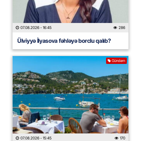
07.08.2026
- 16:45
286
Ülviyyə İlyasova fəhləyə borclu qalıb?
Gündəm
07.08.2026
- 15:45
170