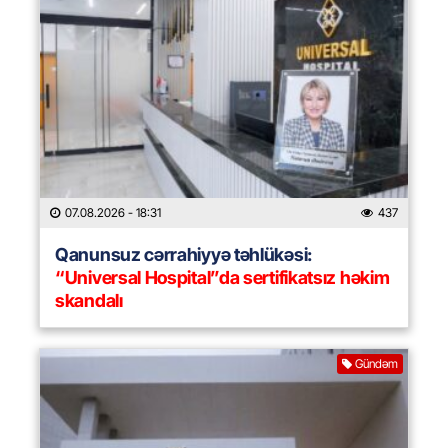
07.08.2026
- 18:31
437
Qanunsuz cərrahiyyə təhlükəsi:
“Universal Hospital”da sertifikatsız həkim
skandalı
Gündəm