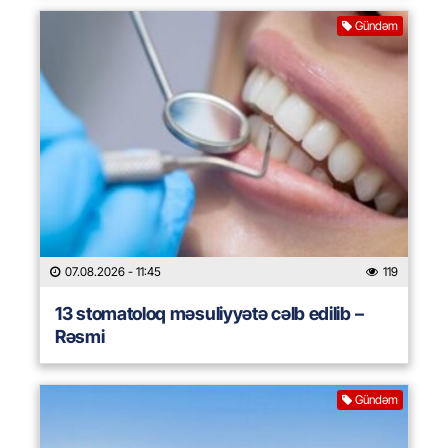
Gündəm
07.08.2026
- 11:45
119
13 stomatoloq məsuliyyətə cəlb edilib –
Rəsmi
Gündəm