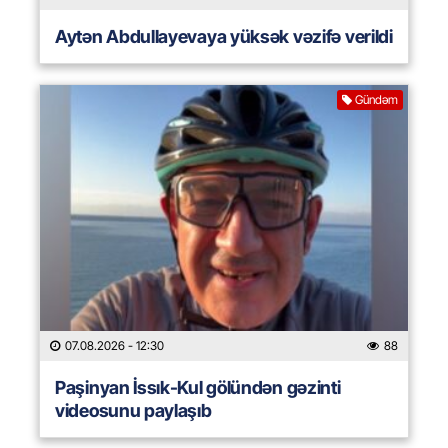
Aytən Abdullayevaya yüksək vəzifə verildi
Gündəm
07.08.2026
- 12:30
88
Paşinyan İssık-Kul gölündən gəzinti
videosunu paylaşıb