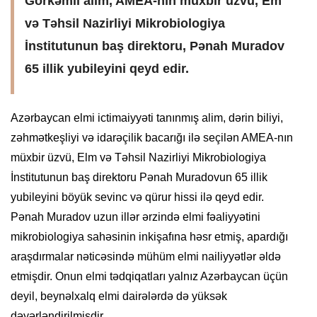
Görkəmli alim, AMEA-nın müxbir üzvü, Em
və Təhsil Nazirliyi Mikrobiologiya
İnstitutunun baş direktoru, Pənah Muradov
65 illik yubileyini qeyd edir.
Azərbaycan elmi ictimaiyyəti tanınmış alim, dərin biliyi,
zəhmətkeşliyi və idarəçilik bacarığı ilə seçilən AMEA-nın
müxbir üzvü, Elm və Təhsil Nazirliyi Mikrobiologiya
İnstitutunun baş direktoru Pənah Muradovun 65 illik
yubileyini böyük sevinc və qürur hissi ilə qeyd edir.
Pənah Muradov uzun illər ərzində elmi fəaliyyətini
mikrobiologiya sahəsinin inkişafına həsr etmiş, apardığı
araşdırmalar nəticəsində mühüm elmi nailiyyətlər əldə
etmişdir. Onun elmi tədqiqatları yalnız Azərbaycan üçün
deyil, beynəlxalq elmi dairələrdə də yüksək
dəyərləndirilmişdir.