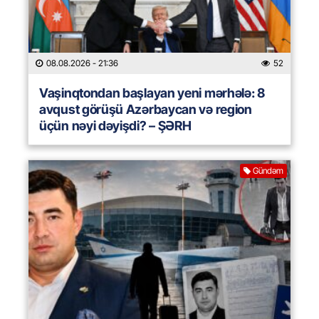
08.08.2026
- 21:36
52
Vaşinqtondan başlayan yeni mərhələ: 8
avqust görüşü Azərbaycan və region
üçün nəyi dəyişdi? – ŞƏRH
Gündəm