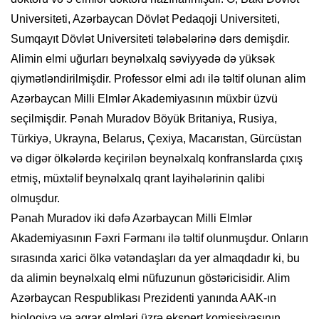
Universiteti, Azərbaycan Dövlət Pedaqoji Universiteti,
Sumqayıt Dövlət Universiteti tələbələrinə dərs demişdir.
Alimin elmi uğurları beynəlxalq səviyyədə də yüksək
qiymətləndirilmişdir. Professor elmi adı ilə təltif olunan alim
Azərbaycan Milli Elmlər Akademiyasının müxbir üzvü
seçilmişdir. Pənah Muradov Böyük Britaniya, Rusiya,
Türkiyə, Ukrayna, Belarus, Çexiya, Macarıstan, Gürcüstan
və digər ölkələrdə keçirilən beynəlxalq konfranslarda çıxış
etmiş, müxtəlif beynəlxalq qrant layihələrinin qalibi
olmuşdur.
Pənah Muradov iki dəfə Azərbaycan Milli Elmlər
Akademiyasının Fəxri Fərmanı ilə təltif olunmuşdur. Onların
sırasında xarici ölkə vətəndaşları da yer almaqdadır ki, bu
da alimin beynəlxalq elmi nüfuzunun göstəricisidir. Alim
Azərbaycan Respublikası Prezidenti yanında AAK-ın
biologiya və aqrar elmləri üzrə ekspert komissiyasının