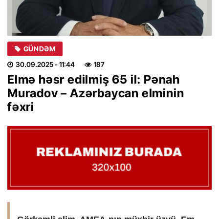
GÜNDƏM
30.09.2025
- 11:44
187
Elmə həsr edilmiş 65 il: Pənah
Muradov – Azərbaycan elminin
fəxri