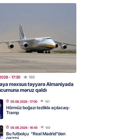
 Bank-ın istiqrazlarına tələbat
ış həcmini üç dəfəyə yaxın
i
2026
- 16:59
187
bolçu “Real Madrid”dən GETDİ
2026
- 16:45
188
2026
- 17:30
165
aya məxsus təyyarə Almaniyada
ücumuna məruz qaldı
 HHQ-nin ilk qadın generalı oldu
05.08.2026
- 17:00
187
2026
- 16:30
190
Hörmüz boğazı tezliklə açılacaq-
Tramp
05.08.2026
- 16:45
188
 və universitetlərə yaxın ev
Bu futbolçu “Real Madrid”dən
ların diqqətinə: Kirayə
GETDİ