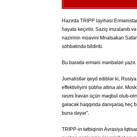
Hazırda TRIPP layihəsi Ermənistan 
həyata keçirilir. Saziş imzalanıb və
nazirinin müavini Mnatsakan Safary
söhbətində bildirib.
Bu barədə erməni mənbələri yazır.
Jurnalistlər qeyd ediblər ki, Rusiy
effektivliyini şübhə altına alır. Mo
rəsmi İrəvan üçün məqbul olub-olm
gələcək haqqında danışaraq heç b
buna dəyər”.
TRIPP-in tətbiqinin Avrasiya İqtisa