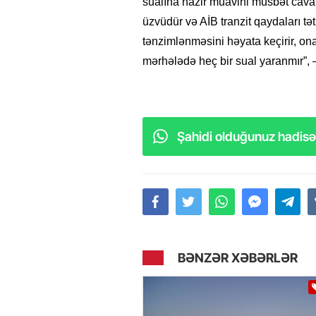
sualına nazir müavini müsbət cava
üzvüdür və AİB tranzit qaydaları t
tənzimlənməsini həyata keçirir, o
mərhələdə heç bir sual yaranmır”, 
Şahidi olduğunuz hadisəl
BƏNZƏR XƏBƏRLƏR