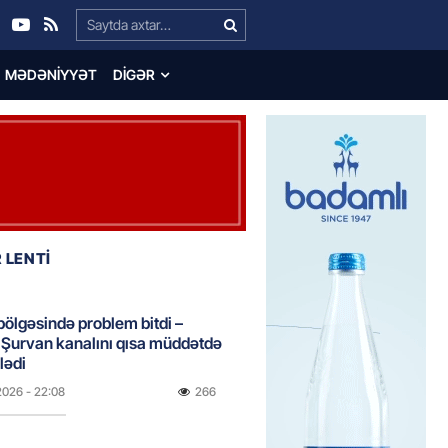
Search…
MƏDƏNIYYƏT
DIGƏR
 LENTİ
bölgəsində problem bitdi –
Şurvan kanalını qısa müddətdə
lədi
2026
- 22:08
266