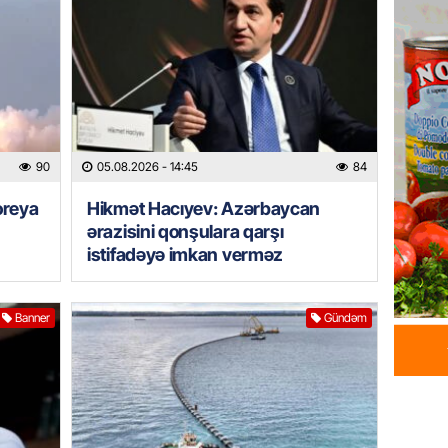
05.08.
GÜNDƏM
Məmməd
sədr mü
05.08.
90
05.08.2026
- 14:45
84
GÜNDƏM
oreya
Hikmət Hacıyev: Azərbaycan
Milli M
ərazisini qonşulara qarşı
Zaqatal
istifadəyə imkan verməz
Cimcim
-FOTO
05.08.
Banner
Gündəm
GÜNDƏM
Veysəl
layihəs
olan gə