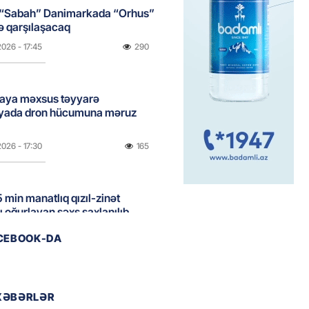
 “Sabah” Danimarkada “Orhus”
lə qarşılaşacaq
2026
- 17:45
290
aya məxsus təyyarə
yada dron hücumuna məruz
2026
- 17:30
165
 min manatlıq qızıl-zinət
ı oğurlayan şəxs saxlanılıb
2026
- 17:15
105
ACEBOOK-DA
boğazı tezliklə açılacaq- Tramp
XƏBƏRLƏR
2026
- 17:00
187