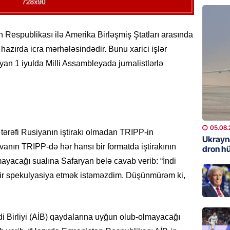
REKLAM
Kapital
Respublikası ilə Amerika Birləşmiş Ştatları arasında
buraxıl
 hazırda icra mərhələsindədir. Bunu xarici işlər
üstələd
an 1 iyulda Milli Assambleyada jurnalistlərlə
05.08.
İDMAN
Bu fut
05.08.
05.08.
a tərəfi Rusiyanın iştirakı olmadan TRIPP-in
Ukrayn
skvanın TRIPP-də hər hansı bir formatda iştirakının
DÜNYA
dron h
Türkiyə
ayacağı sualına Safaryan belə cavab verib: “İndi
ir spekulyasiya etmək istəməzdim. Düşünmürəm ki,
05.08.
GÜNDƏM
Metroya
di Birliyi (AİB) qaydalarına uyğun olub-olmayacağı
axtaran