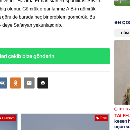
b verib. “Hazırda Ermənistan Respublikası AİB-in
bazarın
ətbiq olunur. Gömrük orqanlarımız AİB-in gömrük
05.08.
na görə də burada heç bir problem görmürük. Bu
ƏN ÇO
– deyə Safaryan yekunlaşdırıb.
GÜNDƏM
Türkiyə
GÜN
nazirlə
05.08.
əri çəkib bizə göndərin
MANŞET
Paşinya
05.08.
HADISƏ
Qəbiris
söydü,
01.08.
05.08.
TALEH
Gündəm
Özəl
kəsən 
üçün s
BANNER