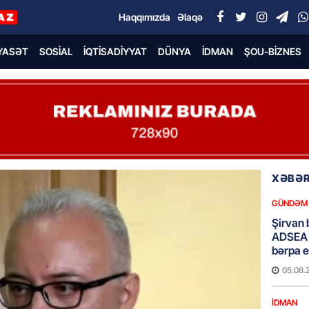
Haqqımızda
Əlaqə
YASƏT
SOSIAL
İQTISADIYYAT
DÜNYA
İDMAN
ŞOU-BIZNES
XƏBƏR
GÜNDƏM
Şirvan 
ADSEA 
bərpa e
05.08.
İDMAN