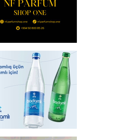
Bakıda yağış yağacaq
2026
- 13:30
100
göndərdiyi tiryək ələ keçdi:
yaya gedirmiş
2026
- 13:15
85
a neft emalı zavodunda yanğın:
ft-Ufaneftexim” dron
ndan sonra alovlanıb
2026
- 13:00
99
ağ” “Dinamo” (Kiyev) matçına
azırlaşıb