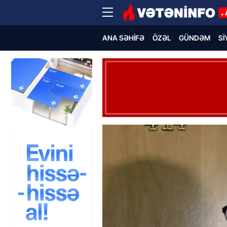
ANA SƏHIFƏ
ÖZƏL
GÜNDƏM
SI