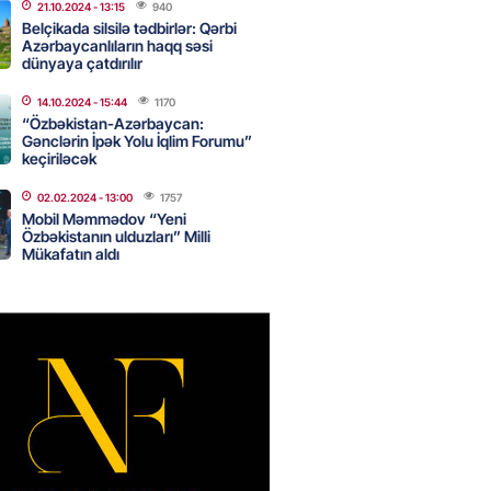
nsı imkanları var?
21.10.2024
- 13:15
940
Belçikada silsilə tədbirlər: Qərbi
2026
- 14:30
83
Azərbaycanlıların haqq səsi
dünyaya çatdırılır
14.10.2024
- 15:44
1170
inin ofisi Pezeşkianın istefası
“Özbəkistan-Azərbaycan:
ı iddiaları təkzib etdi
Gənclərin İpək Yolu İqlim Forumu”
keçiriləcək
2026
- 14:15
116
02.02.2024
- 13:00
1757
Mobil Məmmədov “Yeni
Özbəkistanın ulduzları” Milli
bu canlıların hücumu başlayıb?
Mükafatın aldı
tülər narahatlıq yaratdı: FOTO
2026
- 14:00
98
 PENSİYA VƏ MÜAVİNƏTLƏR
N ARTIRILACAQ? – Mühüm
AMA
2026
- 13:45
132