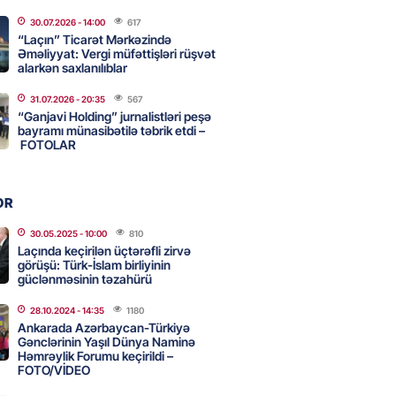
adan İDDİA: Şimali Koreya
30.07.2026
- 14:00
617
a 120 ballistik raket yerləşdirib
“Laçın” Ticarət Mərkəzində
Əməliyyat: Vergi müfəttişləri rüşvət
2026
- 15:15
90
alarkən saxlanılıblar
31.07.2026
- 20:35
567
YYƏT
“Ganjavi Holding” jurnalistləri peşə
canlı musiqi terapevti
bayramı münasibətilə təbrik etdi –
ədə unudulmaz sənət gecəsinə
FOTOLAR
dı – FOTO
2026
- 15:00
116
OR
30.05.2025
- 10:00
810
Laçında keçirilən üçtərəfli zirvə
Hacıyev: Azərbaycan ərazisini
görüşü: Türk-İslam birliyinin
ra qarşı istifadəyə imkan
güclənməsinin təzahürü
z
28.10.2024
- 14:35
1180
2026
- 14:45
84
Ankarada Azərbaycan-Türkiyə
Gənclərinin Yaşıl Dünya Naminə
Həmrəylik Forumu keçirildi –
FOTO/VİDEO
idə mənzil almaq istəyənlər