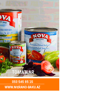
2026
- 12:45
97
nağı Əkbərov bu agentliyin
avini oldu – FOTO
2026
- 12:30
101
əclisin deputatı Asif Əsgərov
anın dağ kəndlərindən biri olan
ax kəndində sakinlərlə görüşdü
LAR
2026
- 12:15
104
oğlu MMC”nin “Dost Əllər”
i çərçivəsində neyromüxtəlifliyi
nclər üçün masterklass keçirilib