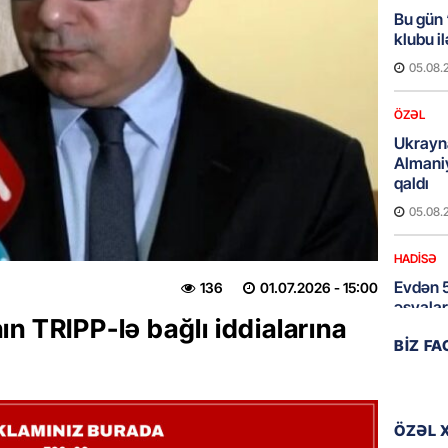
Bu gün
klubu i
05.08.
ÖZƏL
Ukrayn
Almani
qaldı
05.08.
HADISƏ
Evdən 5
136
01.07.2026
- 15:00
əşyalar
n TRIPP-lə bağlı iddialarına
05.08.
BIZ F
ÖZƏL
Hörmüz 
ÖZƏL 
05.08.