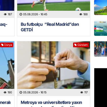
üçün ha
05.08.
187
05.08.2026
- 16:45
188
BANNER
caq-
Bu futbolçu “Real Madrid”dən
Xameney
GETDİ
ilə bağl
05.08.
Dünya
Gündəm
GÜNDƏM
Xəzərə 
– Görün
05.08.
GÜNDƏM
MAAŞ,
YENİDƏ
190
05.08.2026
- 16:15
117
AÇIQL
05.08.
neralı
Metroya və universitetlərə yaxın