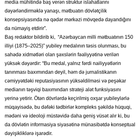
media mühitində baş verən struktur islahatlarını
dəyərləndirməklə yanaşı, mətbuatın dövlətçilik
konsepsiyasında nə qədər mərkəzi mövqedə dayandığını
da nümayiş etdirir”.
Baş redaktor bildirib ki, “Azərbaycan milli mətbuatının 150
illiyi (1875–2025)” yubiley medalının təsis olunması, bu
sahədə xidmətləri olan şəxslərin fəaliyyətinə verilən
yüksək dəyərdir: “Bu medal, yalnız fərdi nailiyyətlərin
tanınması baxımından deyil, həm də jurnalistikanın
cəmiyyətdəki reputasiyasının yüksəldilməsi və peşəkar
medianın təşviqi baxımından strateji alət funksiyasını
yerinə yetirir. Ötən dövrlərdə keçirilmiş oxşar yubileylərlə
müqayisədə, bu dəfəki tədbirlər kompleks şəkildə hüquqi,
mədəni və ideoloji müstəvidə daha geniş vüsət alır ki, bu
da dövlətin informasiya siyasətinə münasibətdə konseptual
dəyişikliklərə işarədir.