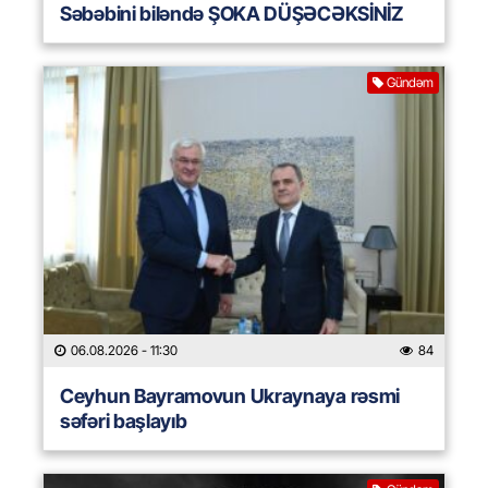
Səbəbini biləndə ŞOKA DÜŞƏCƏKSİNİZ
Gündəm
06.08.2026
- 11:30
84
Ceyhun Bayramovun Ukraynaya rəsmi
səfəri başlayıb