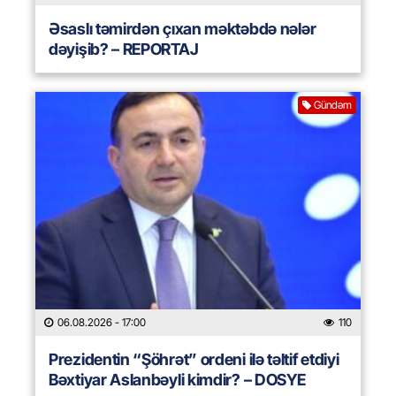
Əsaslı təmirdən çıxan məktəbdə nələr
dəyişib? – REPORTAJ
Gündəm
06.08.2026
- 17:00
110
Prezidentin “Şöhrət” ordeni ilə təltif etdiyi
Bəxtiyar Aslanbəyli kimdir? – DOSYE