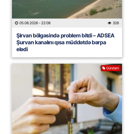
05.08.2026
- 22:08
326
Şirvan bölgəsində problem bitdi – ADSEA
Şurvan kanalını qısa müddətdə bərpa
elədi
Gündəm