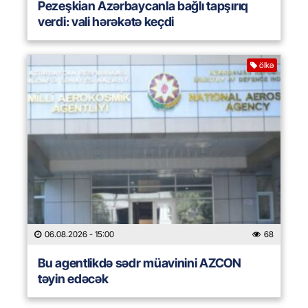
Pezeşkian Azərbaycanla bağlı tapşırıq
verdi: vali hərəkətə keçdi
ölkə
06.08.2026
- 15:00
68
Bu agentlikdə sədr müavinini AZCON
təyin edəcək