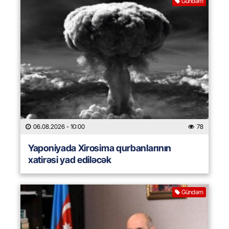
Gündəm
06.08.2026
- 10:00
78
Yaponiyada Xirosima qurbanlarının
xatirəsi yad ediləcək
Gündəm