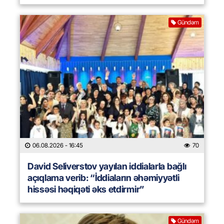
Gündəm
06.08.2026
- 16:45
70
David Seliverstov yayılan iddialarla bağlı
açıqlama verib: “İddiaların əhəmiyyətli
hissəsi həqiqəti əks etdirmir”
Gündəm