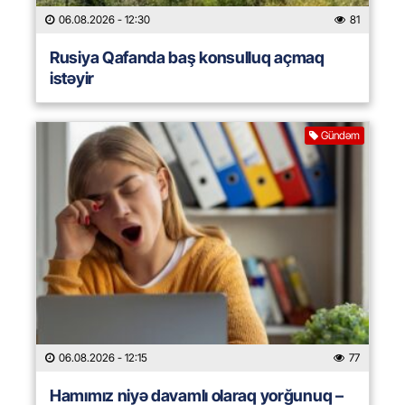
06.08.2026
- 12:30
81
Rusiya Qafanda baş konsulluq açmaq
istəyir
Gündəm
06.08.2026
- 12:15
77
Hamımız niyə davamlı olaraq yorğunuq –