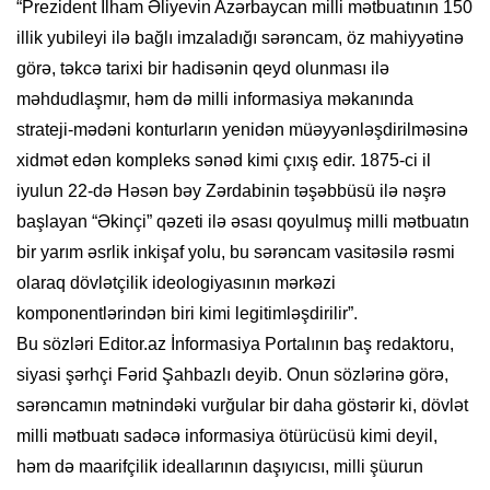
“Prezident İlham Əliyevin Azərbaycan milli mətbuatının 150
illik yubileyi ilə bağlı imzaladığı sərəncam, öz mahiyyətinə
görə, təkcə tarixi bir hadisənin qeyd olunması ilə
məhdudlaşmır, həm də milli informasiya məkanında
strateji-mədəni konturların yenidən müəyyənləşdirilməsinə
xidmət edən kompleks sənəd kimi çıxış edir. 1875-ci il
iyulun 22-də Həsən bəy Zərdabinin təşəbbüsü ilə nəşrə
başlayan “Əkinçi” qəzeti ilə əsası qoyulmuş milli mətbuatın
bir yarım əsrlik inkişaf yolu, bu sərəncam vasitəsilə rəsmi
olaraq dövlətçilik ideologiyasının mərkəzi
komponentlərindən biri kimi legitimləşdirilir”.
Bu sözləri Editor.az İnformasiya Portalının baş redaktoru,
siyasi şərhçi Fərid Şahbazlı deyib. Onun sözlərinə görə,
sərəncamın mətnindəki vurğular bir daha göstərir ki, dövlət
milli mətbuatı sadəcə informasiya ötürücüsü kimi deyil,
həm də maarifçilik ideallarının daşıyıcısı, milli şüurun