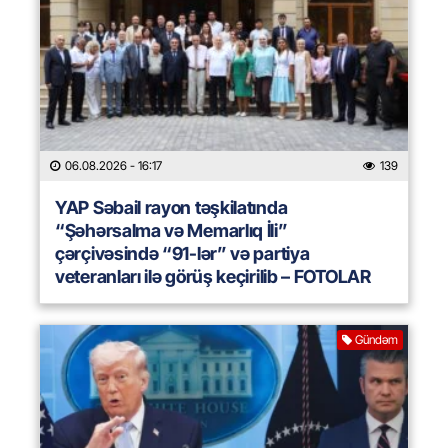
06.08.2026
- 16:17
139
YAP Səbail rayon təşkilatında
“Şəhərsalma və Memarlıq İli”
çərçivəsində “91-lər” və partiya
veteranları ilə görüş keçirilib – FOTOLAR
Gündəm