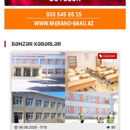
BƏNZƏR XƏBƏRLƏR
Gündəm
06.08.2026
- 17:15
80