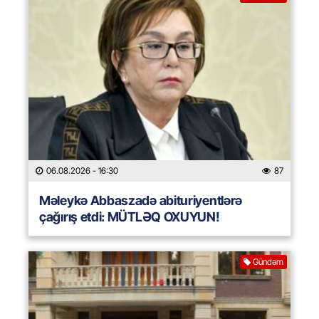
06.08.2026
- 16:30
87
Məleykə Abbaszadə abituriyentlərə
çağırış etdi: MÜTLƏQ OXUYUN!
Gündəm