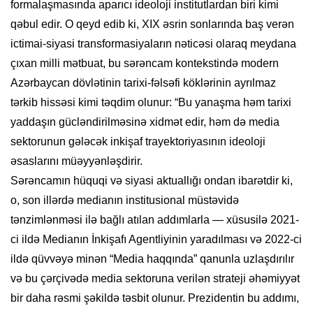
formalaşmasında aparıcı ideoloji institutlardan biri kimi
qəbul edir. O qeyd edib ki, XIX əsrin sonlarında baş verən
ictimai-siyasi transformasiyaların nəticəsi olaraq meydana
çıxan milli mətbuat, bu sərəncam kontekstində modern
Azərbaycan dövlətinin tarixi-fəlsəfi köklərinin ayrılmaz
tərkib hissəsi kimi təqdim olunur: “Bu yanaşma həm tarixi
yaddaşın gücləndirilməsinə xidmət edir, həm də media
sektorunun gələcək inkişaf trayektoriyasının ideoloji
əsaslarını müəyyənləşdirir.
Sərəncamın hüquqi və siyasi aktuallığı ondan ibarətdir ki,
o, son illərdə medianın institusional müstəvidə
tənzimlənməsi ilə bağlı atılan addımlarla — xüsusilə 2021-
ci ildə Medianın İnkişafı Agentliyinin yaradılması və 2022-ci
ildə qüvvəyə minən “Media haqqında” qanunla uzlaşdırılır
və bu çərçivədə media sektoruna verilən strateji əhəmiyyət
bir daha rəsmi şəkildə təsbit olunur. Prezidentin bu addımı,