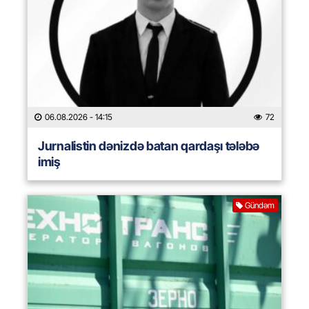
06.08.2026
- 14:15
72
Jurnalistin dənizdə batan qardaşı tələbə
imiş
Gündəm