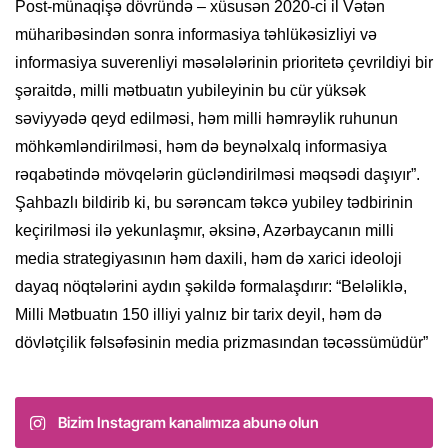
Post-münaqişə dövründə – xüsusən 2020-ci il Vətən
müharibəsindən sonra informasiya təhlükəsizliyi və
informasiya suverenliyi məsələlərinin prioritetə çevrildiyi bir
şəraitdə, milli mətbuatın yubileyinin bu cür yüksək
səviyyədə qeyd edilməsi, həm milli həmrəylik ruhunun
möhkəmləndirilməsi, həm də beynəlxalq informasiya
rəqabətində mövqelərin gücləndirilməsi məqsədi daşıyır”.
Şahbazlı bildirib ki, bu sərəncam təkcə yubiley tədbirinin
keçirilməsi ilə yekunlaşmır, əksinə, Azərbaycanın milli
media strategiyasının həm daxili, həm də xarici ideoloji
dayaq nöqtələrini aydın şəkildə formalaşdırır: “Beləliklə,
Milli Mətbuatın 150 illiyi yalnız bir tarix deyil, həm də
dövlətçilik fəlsəfəsinin media prizmasından təcəssümüdür”
Bizim Instagram kanalımıza abunə olun