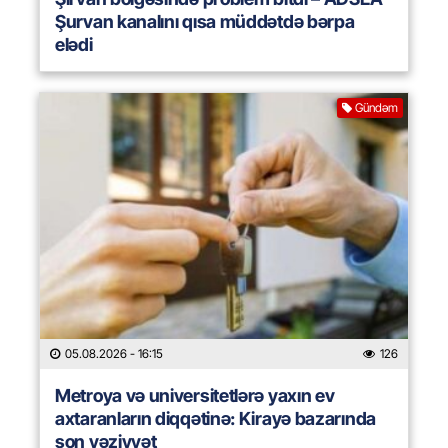
Şurvan kanalını qısa müddətdə bərpa
elədi
Gündəm
05.08.2026
- 16:15
126
Metroya və universitetlərə yaxın ev
axtaranların diqqətinə: Kirayə bazarında
son vəziyyət