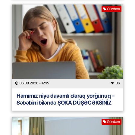
Gündəm
06.08.2026
- 12:15
86
Hamımız niyə davamlı olaraq yorğunuq –
Səbəbini biləndə ŞOKA DÜŞƏCƏKSİNİZ
Gündəm