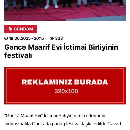
GÜNDƏM
18.06.2025
- 20:15
338
Gəncə Maarif Evi İctimai Birliyinin
festivalı
“Gəncə Maarif Evi” İctimai Birliyinin 6-cı ildönümü
münasibətilə Gəncədə parlaq festival təşkil edildi. Cavad