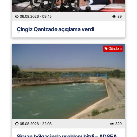
06.08.2026
- 09:45
89
Çingiz Qənizadə açıqlama verdi
Gündəm
05.08.2026
- 22:08
329
Şirvan bölgəsində problem bitdi – ADSEA