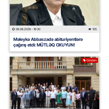
06.08.2026
- 16:30
105
Məleykə Abbaszadə abituriyentlərə
çağırış etdi: MÜTLƏQ OXUYUN!
Gündəm