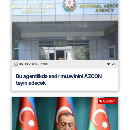
06.08.2026
- 15:00
76
Bu agentlikdə sədr müavinini AZCON
təyin edəcək
Gündəm