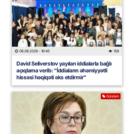
06.08.2026
- 16:45
159
David Seliverstov yayılan iddialarla bağlı
açıqlama verib: “İddiaların əhəmiyyətli
hissəsi həqiqəti əks etdirmir”
Gündəm