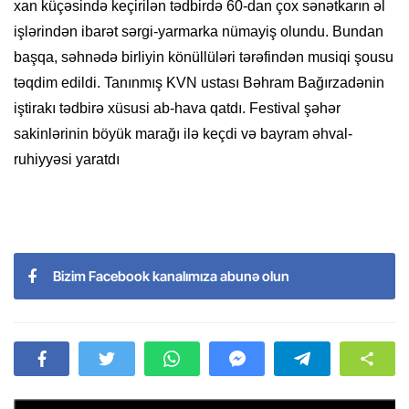
xan küçəsində keçirilən tədbirdə 60-dan çox sənətkarın əl
işlərindən ibarət sərgi-yarmarka nümayiş olundu. Bundan
başqa, səhnədə birliyin könüllüləri tərəfindən musiqi şousu
təqdim edildi. Tanınmış KVN ustası Bəhram Bağırzadənin
iştirakı tədbirə xüsusi ab-hava qatdı. Festival şəhər
sakinlərinin böyük marağı ilə keçdi və bayram əhval-
ruhiyyəsi yaratdı
Bizim Facebook kanalımıza abunə olun