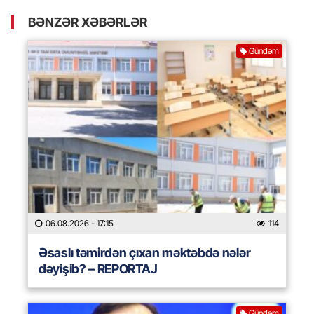
BƏNZƏR XƏBƏRLƏR
Gündəm
06.08.2026
- 17:15
114
Əsaslı təmirdən çıxan məktəbdə nələr
dəyişib? – REPORTAJ
Gündəm