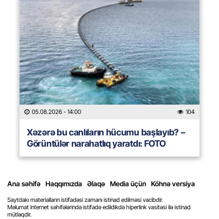
05.08.2026
- 14:00
104
Xəzərə bu canlıların hücumu başlayıb? –
Görüntülər narahatlıq yaratdı: FOTO
Ana səhifə
Haqqımızda
Əlaqə
Media üçün
Köhnə versiya
Saytdakı materialların istifadəsi zamanı istinad edilməsi vacibdir.
Məlumat internet səhifələrində istifadə edildikdə hiperlink vasitəsi ilə istinad
mütləqdir.