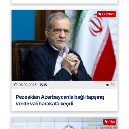
Gündəm
06.08.2026
- 15:15
89
Pezeşkian Azərbaycanla bağlı tapşırıq
verdi: vali hərəkətə keçdi
ölkə