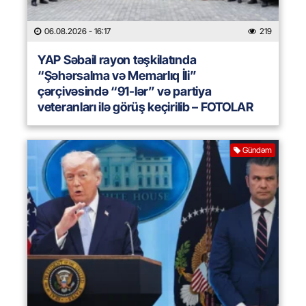
06.08.2026
- 16:17
219
YAP Səbail rayon təşkilatında
“Şəhərsalma və Memarlıq İli”
çərçivəsində “91-lər” və partiya
veteranları ilə görüş keçirilib – FOTOLAR
Gündəm