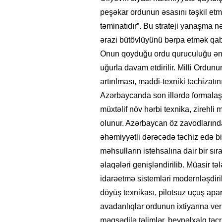
peşəkar ordunun əsasını təşkil etmi
təminatıdır”. Bu strateji yanaşma 
ərazi bütövlüyünü bərpa etmək qabi
Onun qoyduğu ordu quruculuğu ənən
uğurla davam etdirilir. Milli Ordun
artırılması, maddi-texniki təchizat
Azərbaycanda son illərdə formalaş
müxtəlif növ hərbi texnika, zirehli m
olunur. Azərbaycan öz zavodlarında
əhəmiyyətli dərəcədə təchiz edə bili
məhsulların istehsalına dair bir sı
əlaqələri genişləndirilib. Müasir tə
idarəetmə sistemləri modernləşdirilir
döyüş texnikası, pilotsuz uçuş apara
avadanlıqlar ordunun ixtiyarına veri
məqsədilə təlimlər, beynəlxalq təc