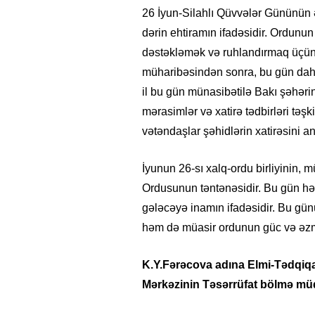
26 İyun-Silahlı Qüvvələr Gününün 
dərin ehtiramın ifadəsidir. Ordunu
dəstəkləmək və ruhlandırmaq üçün b
müharibəsindən sonra, bu gün dah
il bu gün münasibətilə Bakı şəhərin
mərasimlər və xatirə tədbirləri təşki
vətəndaşlar şəhidlərin xatirəsini an
İyunun 26-sı xalq-ordu birliyinin, 
Ordusunun təntənəsidir. Bu gün h
gələcəyə inamın ifadəsidir. Bu gü
həm də müasir ordunun güc və əzm
K.Y.Fərəcova adına Elmi-Tədqiqa
Mərkəzinin Təsərrüfat bölmə mü