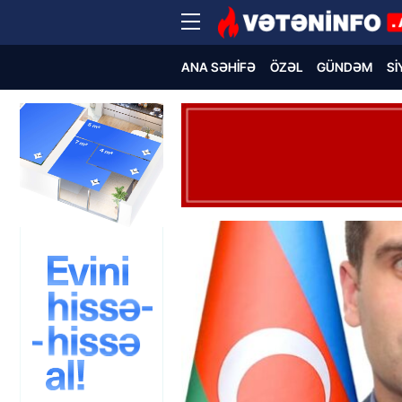
ANA SƏHIFƏ
ÖZƏL
GÜNDƏM
SI