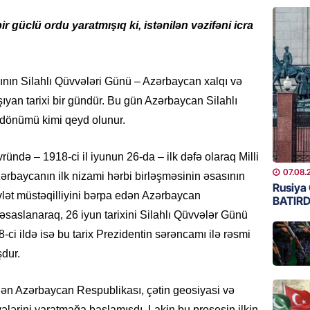
bir güclü ordu yaratmışıq ki, istənilən vəzifəni icra
MANŞET
Bu ölkə
BAŞLA
07.08.
nın Silahlı Qüvvələri Günü – Azərbaycan xalqı və
yan tarixi bir gündür. Bu gün Azərbaycan Silahlı
GÜNDƏM
ldönümü kimi qeyd olunur.
Azərbay
07.08.
ndə – 1918-ci il iyunun 26-da – ilk dəfə olaraq Milli
07.08.
zərbaycanın ilk nizami hərbi birləşməsinin əsasının
BANNER
Rusiya 
vlət müstəqilliyini bərpa edən Azərbaycan
BATIRD
ABŞ Hö
əsaslanaraq, 26 iyun tarixini Silahlı Qüvvələr Günü
verilmə
ci ildə isə bu tarix Prezidentin sərəncamı ilə rəsmi
07.08.
şdur.
MANŞET
Alimdə
edən Azərbaycan Respublikası, çətin geosiyasi və
dənizin
vvələrini yaratmağa başlamışdı. Lakin bu prosesin ilkin