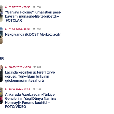
31.07.2026
- 20:35
574
“Ganjavi Holding” jurnalistləri peşə
təmirdən çıxan məktəbdə nələr
bayramı münasibətilə təbrik etdi –
b? – REPORTAJ
FOTOLAR
2026
- 17:15
126
01.08.2026
- 18:54
554
Naxçıvanda ilk DOST Mərkəzi açılır
tin “Şöhrət” ordeni ilə təltif
Bəxtiyar Aslanbəyli kimdir? –
OR
2026
- 17:00
207
30.05.2025
- 10:00
812
Laçında keçirilən üçtərəfli zirvə
görüşü: Türk-İslam birliyinin
güclənməsinin təzahürü
eliverstov yayılan iddialarla
çıqlama verib: “İddiaların
28.10.2024
- 14:35
1181
ətli hissəsi həqiqəti əks
Ankarada Azərbaycan-Türkiyə
r”
Gənclərinin Yaşıl Dünya Naminə
Həmrəylik Forumu keçirildi –
2026
- 16:45
208
FOTO/VİDEO