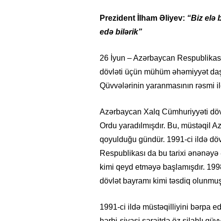
Prezident İlham Əliyev:
“Biz elə 
edə bilərik”
26 İyun – Azərbaycan Respublikası
dövləti üçün mühüm əhəmiyyət daşı
Qüvvələrinin yaranmasının rəsmi i
Azərbaycan Xalq Cümhuriyyəti dövrü
Ordu yaradılmışdır. Bu, müstəqil A
qoyulduğu gündür. 1991-ci ildə dö
Respublikası da bu tarixi ənənəyə 
kimi qeyd etməyə başlamışdır. 1998-
dövlət bayramı kimi təsdiq olunmu
1991-ci ildə müstəqilliyini bərpa 
hərbi-siyasi şəraitdə öz silahlı qü