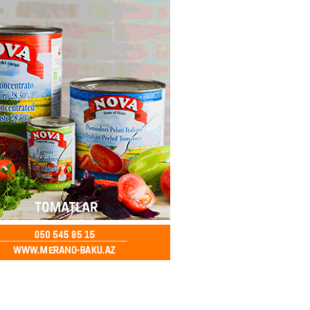
an Azərbaycanla bağlı tapşırıq
vali hərəkətə keçdi
2026
- 15:15
95
Star kartını indi sifariş
ağdlaşdırmanı komissiyasız
2026
- 15:07
96
ntlikdə sədr müavinini AZCON
edəcək
2026
- 15:00
82
ycan Ukraynaya qaz tədarük
 hazırdır – Ceyhun Bayramov