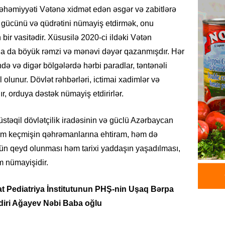
GÜNDƏM
əhəmiyyəti Vətənə xidmət edən əsgər və zabitlərə
Pezeşki
n gücünü və qüdrətini nümayiş etdirmək, onu
verdi: 
ir vasitədir. Xüsusilə 2020-ci ildəki Vətən
06.08.
a da böyük rəmzi və mənəvi dəyər qazanmışdır. Hər
də və digər bölgələrdə hərbi paradlar, təntənəli
REKLAM
Birbank 
l olunur. Dövlət rəhbərləri, ictimai xadimlər və
edin, n
ır, orduya dəstək nümayiş etdirirlər.
edin
06.08.
müstəqil dövlətçilik iradəsinin və güclü Azərbaycan
əm keçmişin qəhrəmanlarına ehtiram, həm də
ÖLKƏ
nün qeyd olunması həm tarixi yaddaşın yaşadılması,
Bu age
təyin 
 nümayişidir.
06.08.
t Pediatriya İnstitutunun PHŞ-nin Uşaq Bərpa
MANŞET
diri Ağayev Nəbi Baba oğlu
Azərba
etməyə