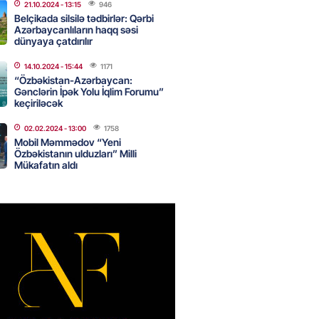
21.10.2024
- 13:15
946
Belçikada silsilə tədbirlər: Qərbi
idan Ankarada suriyalı həmkarı
Azərbaycanlıların haqq səsi
dünyaya çatdırılır
ani ilə görüşüb
2026
- 16:45
199
14.10.2024
- 15:44
1171
“Özbəkistan-Azərbaycan:
Gənclərin İpək Yolu İqlim Forumu”
keçiriləcək
ə Abbaszadə abituriyentlərə
02.02.2024
- 13:00
1758
ş etdi: MÜTLƏQ OXUYUN!
Mobil Məmmədov “Yeni
Özbəkistanın ulduzları” Milli
2026
- 16:30
116
Mükafatın aldı
ail rayon təşkilatında
alma və Memarlıq İli”
sində “91-lər” və partiya
arı ilə görüş keçirilib –
AR
2026
- 16:17
251