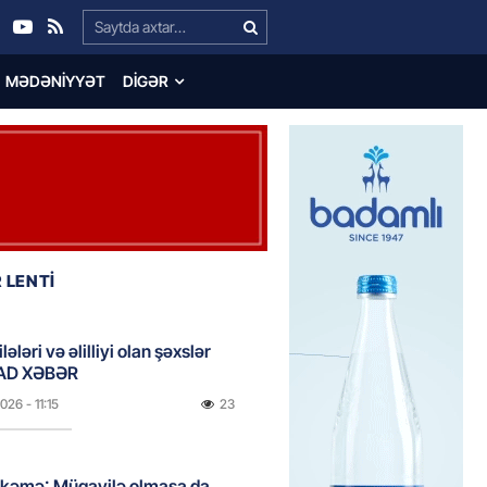
Search…
MƏDƏNIYYƏT
DIGƏR
 LENTİ
lələri və əlilliyi olan şəxslər
AD XƏBƏR
2026
- 11:15
23
hkəmə: Müqavilə olmasa da,