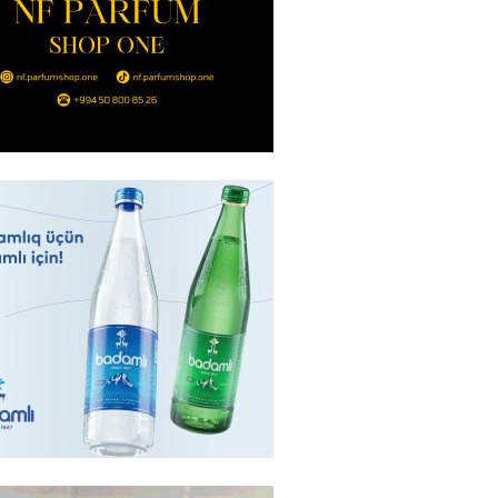
eqsetdən niyə narazıdır?
2026
- 16:15
106
ycanın UNESCO-dakı yeni
ndəsi kimdir? – DOSYE
2026
- 16:00
91
ərimizi pozan 26 nəfər tutuldu
2026
- 15:45
95
aşqırdıstan və Yaroslavldakı
mal zavodunu vurub
2026
- 15:30
92