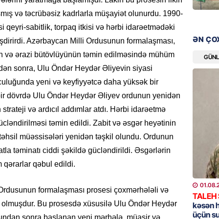
06.08.
aşmış və təcrübəsiz kadrlarla müşayiət olunurdu. 1990-
si qeyri-sabitlik, torpaq itkisi və hərbi idarəetmədəki
MANŞET
ƏN ÇO
əşdirirdi. Azərbaycan Milli Ordusunun formalaşması,
“Kartla
nin və ərazi bütövlüyünün təmin edilməsində mühüm
qanuns
GÜN
SƏRT 
ldən sonra, Ulu Öndər Heydər Əliyevin siyasi
06.08.
uculuğunda yeni və keyfiyyətcə daha yüksək bir
bir dövrdə Ulu Öndər Heydər Əliyev ordunun yenidən
MANŞET
strateji və ardıcıl addımlar atdı. Hərbi idarəetmə
100 mil
cləndirilməsi təmin edildi. Zabit və əsgər heyətinin
“Turan 
rəhbəri
i təhsil müəssisələri yenidən təşkil olundu. Ordunun
tla təminatı ciddi şəkildə gücləndirildi. Əsgərlərin
06.08.
qərarlar qəbul edildi.
SOSIAL
01.08.
“Koroğl
 Ordusunun formalaşması prosesi çoxmərhələli və
TALEH
toplayı
es olmuşdur. Bu prosesdə xüsusilə Ulu Öndər Heydər
kəsən 
06.08.
üçün s
ışından sonra başlanan yeni mərhələ, müasir və