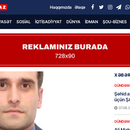
Haqqımızda
Əlaqə
YASƏT
SOSIAL
İQTISADIYYAT
DÜNYA
İDMAN
ŞOU-BIZNES
XƏBƏR
GÜNDƏM
Şəhid ai
üçün Ş
07.08.
GÜNDƏM
Ali Mə