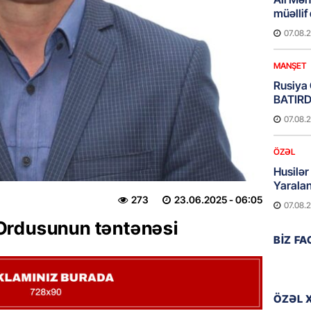
müəllif
07.08.
MANŞET
Rusiya 
BATIRD
07.08.
ÖZƏL
Husilər
Yaralan
273
23.06.2025
- 06:05
07.08.
Ordusunun təntənəsi
ÖZƏL
BIZ F
Türkiyə
Pakista
imzala
ÖZƏL 
07.08.