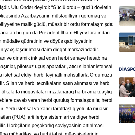
şdir. Ulu Öndər deyirdi: “Güclü ordu – güclü dövlətin
GÜNDƏM
nəticəsində Azərbaycanın müstəqilliyini qorumaq və
Əsaslı 
dəyişi
liyyətinə malik güclü, müasir bir ordu formalaşmışdır.
06.08.
ələri bu gün də Prezident İlham Əliyev tərəfindən
un müdafiə qüdrətinin və döyüş qabiliyyətinin
GÜNDƏM
ının yaxşılaşdırılması daim diqqət mərkəzindədir.
Preziden
an və dinamik inkişaf edən hərbi sənaye hesabına
etdiyi 
aşınlar, pilotsuz uçuş aparatları, atıcı silahlar istehsal
DOSYE
DİASP
 istehsal etdiyi hərbi təyinatlı məhsullarla Ordumuzu
06.08.
r. Silah və hərbi texnikaların satın alınması və hərbi
GÜNDƏM
ra ölkələrlə müqavilələr imzalanaraq hərbi əməkdaşlıq
David S
ləblərə cavab verən hərbi quruluş formalaşdırılır, hərbi
bağlı a
. Yerli istehsal və xarici tərəfdaşlıq yolu ilə müasir
əhəmiyy
etdirmi
tları (PUA), artilleriya sistemləri və digər hərbi
06.08.
lir. Hərbçilərin peşəkarlıq səviyyəsinin artırılması
rübə mübadiləsi və hərbi təhsil müəssisələrinin