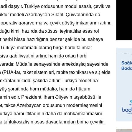
di daşıyır. Türkiyə ordusunun modul əsaslı, çevik və
Tramp H
ktur modeli Azərbaycan Silahlı Qüvvələrində də
06.08.
 operativ qərarvermə və çevik döyüş imkanlarını artırır.
GÜNDƏM
ğu kimi, hazırda da xüsusi təyinatlılar əsas rol
Azərba
t hərbi hissə hazırlığına bənzər şəkildə bu sahəyə
nümayə
Türkiyə mütəmadi olaraq birgə hərbi təlimlər
06.08.
iya qabiliyyətini artırır, həm də ortaq hərbi
 yaradır. Müdafiə sənayesində əməkdaşlıq sayəsində
HADISƏ
PUA-lar, raket sistemləri, rabitə texnikası və s.) əldə
Sərhədl
nlarını ciddi şəkildə artırır. Türkiyə modelinə
06.08.
döyüş şəraitində həm müdafiə, həm də hücum
 təmin edir. Prezident İlham Əliyevin təşəbbüsü ilə
DÜNYA
Kiyev B
amət, təkcə Azərbaycan ordusunun modernləşməsini
neft e
rkiyə hərbi ittifaqının daha da möhkəmlənməsini
06.08.
 təhlükəsizliyin əsas dayaqlarından birinə çevrilir.