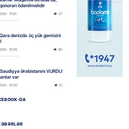
 qonorarı ödənilməlidir
2026
- 11:00
37
Qara dənizdə üç yük gəmisini
I
2026
- 10:45
40
 Səudiyyə Ərəbistanını VURDU:
anlar var
2026
- 10:30
51
ACEBOOK-DA
, Səudiyyə Ərəbistanı və
n birgə müdafiə sazişi
yacaqlar
XƏBƏRLƏR
2026
- 10:15
51