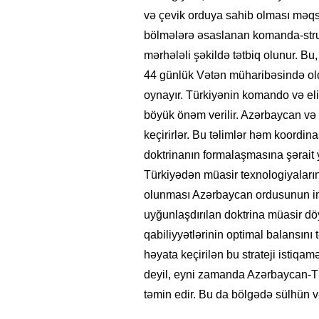
və çevik orduya sahib olması məqsə
bölmələrə əsaslanan komanda-stru
mərhələli şəkildə tətbiq olunur. Bu,
44 günlük Vətən müharibəsində oldu
oynayır. Türkiyənin komando və eli
böyük önəm verilir. Azərbaycan və 
keçirirlər. Bu təlimlər həm koordinas
doktrinanın formalaşmasına şərait
Türkiyədən müasir texnologiyaların (
olunması Azərbaycan ordusunun imka
uyğunlaşdırılan doktrina müasir 
qabiliyyətlərinin optimal balansını
həyata keçirilən bu strateji istiq
deyil, eyni zamanda Azərbaycan-Tü
təmin edir. Bu da bölgədə sülhün və