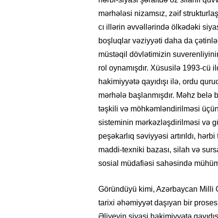
mərhələsi nizamsız, zəif strukturl
cı illərin əvvəllərində ölkədəki siya
boşluqlar vəziyyəti daha da çətinl
müstəqil dövlətimizin suverenliyi
rol oynamışdır. Xüsusilə 1993-cü i
hakimiyyətə qayıdışı ilə, ordu qur
mərhələ başlanmışdır. Məhz belə 
təşkili və möhkəmləndirilməsi üçün 
sisteminin mərkəzləşdirilməsi və gü
peşəkarlıq səviyyəsi artırıldı, hərb
maddi-texniki bazası, silah və sursa
sosial müdafiəsi sahəsində mühüm 
Göründüyü kimi, Azərbaycan Milli
tarixi əhəmiyyət daşıyan bir pros
Əliyevin siyasi hakimiyyətə qayıd