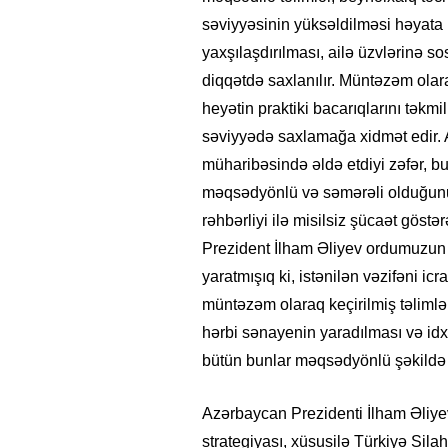
səviyyəsinin yüksəldilməsi həyata ke
yaxşılaşdırılması, ailə üzvlərinə so
diqqətdə saxlanılır. Müntəzəm olaraq
heyətin praktiki bacarıqlarını təkm
səviyyədə saxlamağa xidmət edir.
müharibəsində əldə etdiyi zəfər, b
məqsədyönlü və səmərəli olduğunu
rəhbərliyi ilə misilsiz şücaət göst
Prezident İlham Əliyev ordumuzun 
yaratmışıq ki, istənilən vəzifəni ic
müntəzəm olaraq keçirilmiş təlimlə
hərbi sənayenin yaradılması və id
bütün bunlar məqsədyönlü şəkildə ap
Azərbaycan Prezidenti İlham Əliyev
strategiyası, xüsusilə Türkiyə Sila