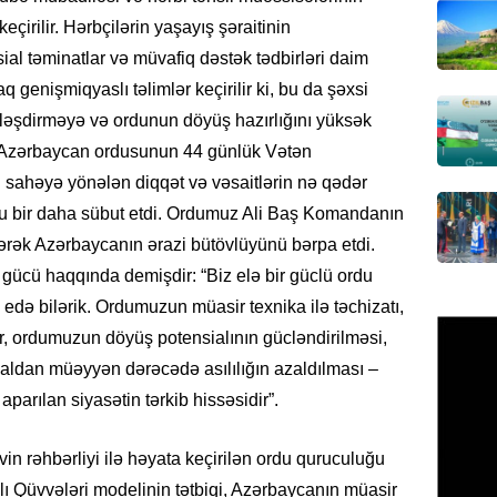
DÜNYA
çirilir. Hərbçilərin yaşayış şəraitinin
Hakan F
sial təminatlar və müvafiq dəstək tədbirləri daim
əl-Şeyb
 genişmiqyaslı təlimlər keçirilir ki, bu da şəxsi
06.08.
illəşdirməyə və ordunun döyüş hazırlığını yüksək
 Azərbaycan ordusunun 44 günlük Vətən
GÜNDƏM
u sahəyə yönələn diqqət və vəsaitlərin nə qədər
Məleyk
çağırı
 bir daha sübut etdi. Ordumuz Ali Baş Komandanın
06.08.
ərərək Azərbaycanın ərazi bütövlüyünü bərpa etdi.
gücü haqqında demişdir: “Biz elə bir güclü ordu
GÜNDƏM
ra edə bilərik. Ordumuzun müasir texnika ilə təchizatı,
YAP Səb
r, ordumuzun döyüş potensialının gücləndirilməsi,
“Şəhərs
çərçivə
xaldan müəyyən dərəcədə asılılığın azaldılması –
veteranl
arılan siyasətin tərkib hissəsidir”.
FOTOL
06.08.
in rəhbərliyi ilə həyata keçirilən ordu quruculuğu
hlı Qüvvələri modelinin tətbiqi, Azərbaycanın müasir
GÜNDƏM