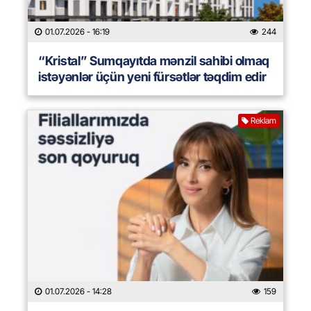
01.07.2026
- 16:19
244
“Kristal” Sumqayıtda mənzil sahibi olmaq
istəyənlər üçün yeni fürsətlər təqdim edir
Reklam
01.07.2026
- 14:28
159