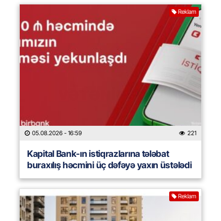
Reklam
05.08.2026
- 16:59
221
Kapital Bank-ın istiqrazlarına tələbat
buraxılış həcmini üç dəfəyə yaxın üstələdi
Reklam