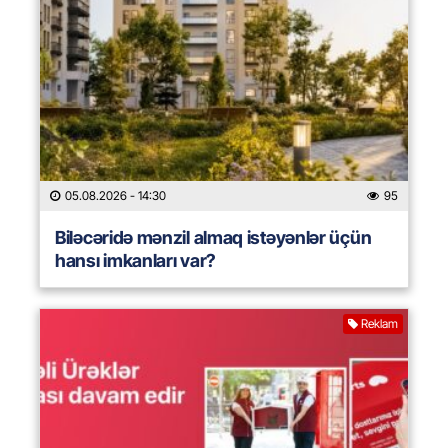
05.08.2026
- 14:30
95
Biləcəridə mənzil almaq istəyənlər üçün
hansı imkanları var?
Reklam