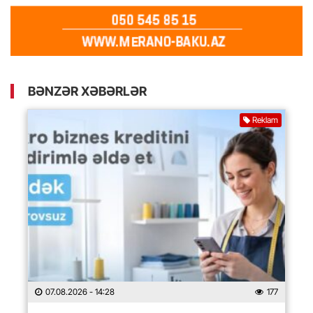
BƏNZƏR XƏBƏRLƏR
Reklam
07.08.2026
- 14:28
177