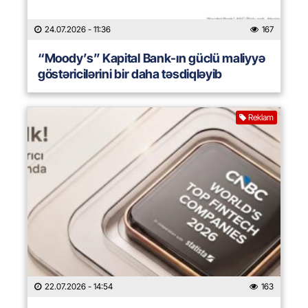
24.07.2026
- 11:36
167
“Moody’s” Kapital Bank-ın güclü maliyyə
göstəricilərini bir daha təsdiqləyib
Reklam
22.07.2026
- 14:54
163