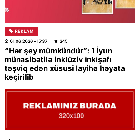
REKLAM
01.06.2026
- 15:37
245
“Hər şey mümkündür”: 1 İyun
münasibətilə inklüziv inkişafı
təşviq edən xüsusi layihə həyata
keçirilib