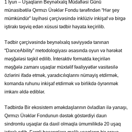
1 İyun – Uşaqların Beynəlxalq Müdafiəsi Günü
münasibətilə Qırmızı Ürəklər Fondu tərəfindən “Hər şey
mümkündür” layihəsi çərçivəsində inklüziv inkişaf və birgə
iştirakı təşviq edən xüsusi tədbir həyata keçirilib.
Tədbir çərçivəsində beynəlxalq səviyyədə tanınan
“DanceAbility” metodologiyası əsasında oyun və hərəkət
məşğələsi təşkil edilib. İnteraktiv formatda keçirilən
məşğələ zamanı uşaqlar müxtəlif fəaliyyətlər vasitəsilə
özlərini ifadə etmək, yaradıcılıqlarını nümayiş etdirmək,
komanda ruhunu inkişaf etdirmək və birlikdə öyrənmək
imkanı əldə ediblər.
Tədbirdə Bir ekosistem əməkdaşlarının övladları ilə yanaşı,
Qırmızı Ürəklər Fondunun dəstək göstərdiyi daun
sindromlu uşaqlar da daxil olmaqla ümumilikdə 20 uşaq