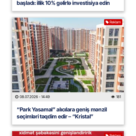
başladı: illik 10% gəlirlə investisiya edin
Reklam
08.07.2026
- 14:49
181
“Park Yasamal” alıcılara geniş mənzil
seçimləri təqdim edir – “Kristal”
Reklam