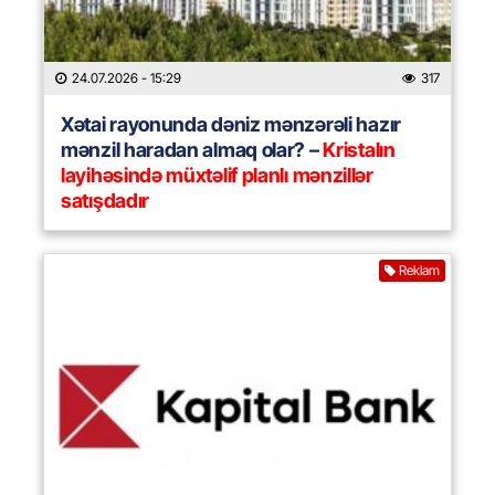
24.07.2026
- 15:29
317
Xətai rayonunda dəniz mənzərəli hazır
mənzil haradan almaq olar? –
Kristalın
layihəsində müxtəlif planlı mənzillər
satışdadır
Reklam