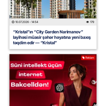
10.07.2026
- 14:54
179
“Kristal”ın “City Garden Narimanov”
layihəsi müasir şəhər həyatına yeni baxış
təqdim edir — “Kristal”
Reklam