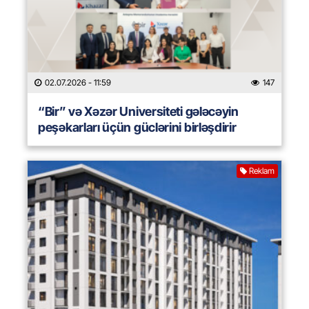
02.07.2026
- 11:59
147
“Bir” və Xəzər Universiteti gələcəyin
peşəkarları üçün güclərini birləşdirir
Reklam