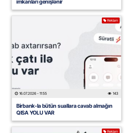
imkanları genişlənir
Reklam
16.07.2026
- 11:55
143
Birbank-la bütün suallara cavab almağın
QISA YOLU VAR
Reklam