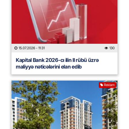
15.07.2026
- 11:31
130
Kapital Bank 2026-cı ilin II rübü üzrə
maliyyə nəticələrini elan edib
Reklam