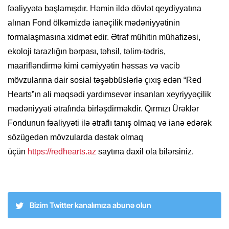
fəaliyyətə başlamışdır. Həmin ildə dövlət qeydiyyatına
alınan Fond ölkəmizdə ianəçilik mədəniyyətinin
formalaşmasına xidmət edir. Ətraf mühitin mühafizəsi,
ekoloji tarazlığın bərpası, təhsil, təlim-tədris,
maarifləndirmə kimi cəmiyyətin həssas və vacib
mövzularına dair sosial təşəbbüslərlə çıxış edən “Red
Hearts”ın ali məqsədi yardımsevər insanları xeyriyyəçilik
mədəniyyəti ətrafında birləşdirməkdir. Qırmızı Ürəklər
Fondunun fəaliyyəti ilə ətraflı tanış olmaq və ianə edərək
sözügedən mövzularda dəstək olmaq
üçün
https://redhearts.az
saytına daxil ola bilərsiniz.
Bizim Twitter kanalımıza abunə olun