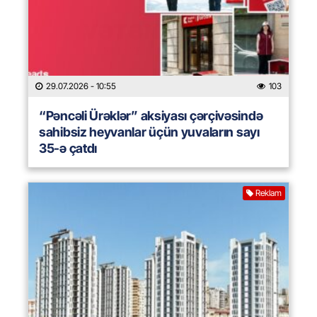
29.07.2026
- 10:55
103
“Pəncəli Ürəklər” aksiyası çərçivəsində
sahibsiz heyvanlar üçün yuvaların sayı
35-ə çatdı
Reklam