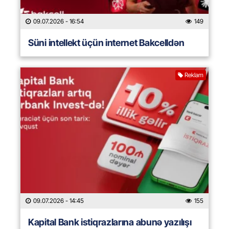
09.07.2026
- 16:54
149
Süni intellekt üçün internet Bakcelldən
Reklam
09.07.2026
- 14:45
155
Kapital Bank istiqrazlarına abunə yazılışı