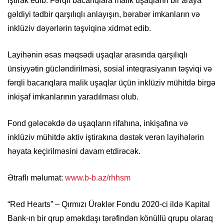
iştirak edib. Fərqli bacarıqlara malik uşaqların bir araya
gəldiyi tədbir qarşılıqlı anlayışın, bərabər imkanların və
inklüziv dəyərlərin təşviqinə xidmət edib.
Layihənin əsas məqsədi uşaqlar arasında qarşılıqlı
ünsiyyətin gücləndirilməsi, sosial inteqrasiyanın təşviqi və
fərqli bacarıqlara malik uşaqlar üçün inklüziv mühitdə birgə
inkişaf imkanlarının yaradılması olub.
Fond gələcəkdə də uşaqların rifahına, inkişafına və
inklüziv mühitdə aktiv iştirakına dəstək verən layihələrin
həyata keçirilməsini davam etdirəcək.
Ətraflı məlumat:
www.b-b.az/rhhsm
“Red Hearts” – Qırmızı Ürəklər Fondu 2020-ci ildə Kapital
Bank-ın bir qrup əməkdaşı tərəfindən könüllü qrupu olaraq