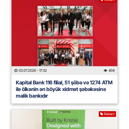
03.07.2026
- 17:32
404
Kapital Bank 116 filial, 51 şöbə və 1274 ATM
ilə ölkənin ən böyük xidmət şəbəkəsinə
malik bankıdır
Reklam