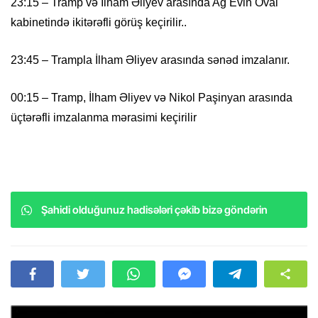
23:15 – Tramp və İlham Əliyev arasında Ağ Evin Oval
kabinetində ikitərəfli görüş keçirilir..
23:45 – Trampla İlham Əliyev arasında sənəd imzalanır.
00:15 – Tramp, İlham Əliyev və Nikol Paşinyan arasında
üçtərəfli imzalanma mərasimi keçirilir
Şahidi olduğunuz hadisələri çəkib bizə göndərin