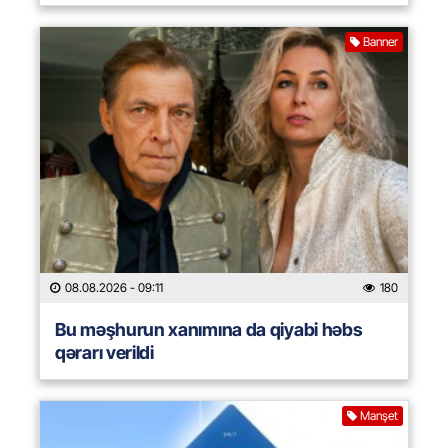
Banner
08.08.2026
- 09:11
180
Bu məşhurun xanımına da qiyabi həbs
qərarı verildi
Manşet