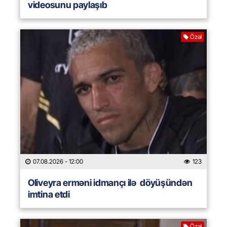
videosunu paylaşıb
Özəl
07.08.2026
- 12:00
123
Oliveyra erməni idmançı ilə döyüşündən
imtina etdi
Özəl