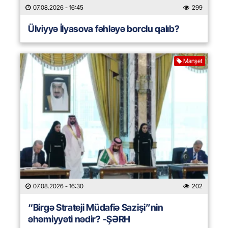
07.08.2026
- 16:45
299
Ülviyyə İlyasova fəhləyə borclu qalıb?
Manşet
07.08.2026
- 16:30
202
“Birgə Strateji Müdafiə Sazişi”nin
əhəmiyyəti nədir? -ŞƏRH