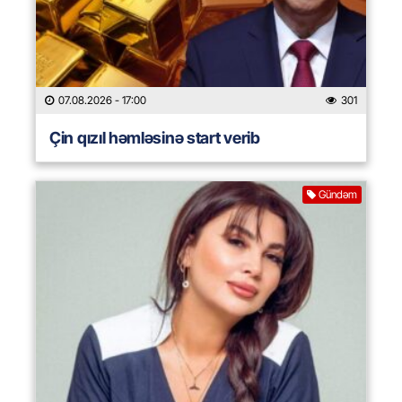
07.08.2026
- 17:00
301
Çin qızıl həmləsinə start verib
Gündəm