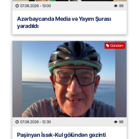
07.08.2026
- 13:00
99
Azərbaycanda Media və Yayım Şurası
yaradıldı
Gündəm
07.08.2026
- 12:30
96
Paşinyan İssık-Kul gölündən gəzinti