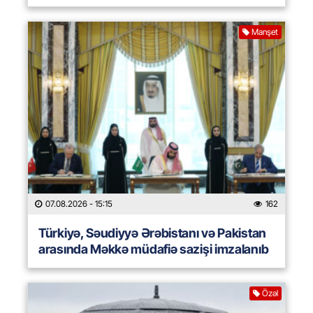
Manşet
07.08.2026
- 15:15
162
Türkiyə, Səudiyyə Ərəbistanı və Pakistan
arasında Məkkə müdafiə sazişi imzalanıb
Özəl