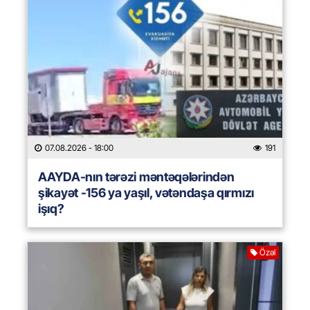
07.08.2026
- 18:00
191
AAYDA-nın tərəzi məntəqələrindən
şikayət -156 ya yaşıl, vətəndaşa qırmızı
işıq?
Özəl