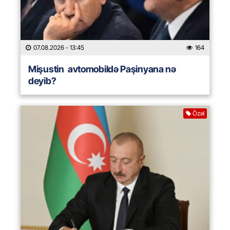
07.08.2026
- 13:45
164
Mişustin avtomobildə Paşinyana nə
deyib?
Özəl