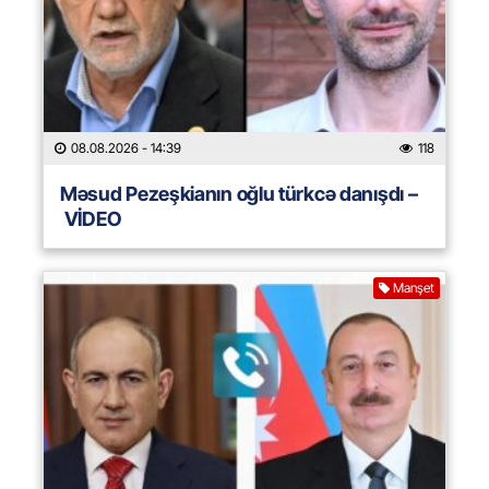
08.08.2026
- 14:39
118
Məsud Pezeşkianın oğlu türkcə danışdı –
VİDEO
Manşet