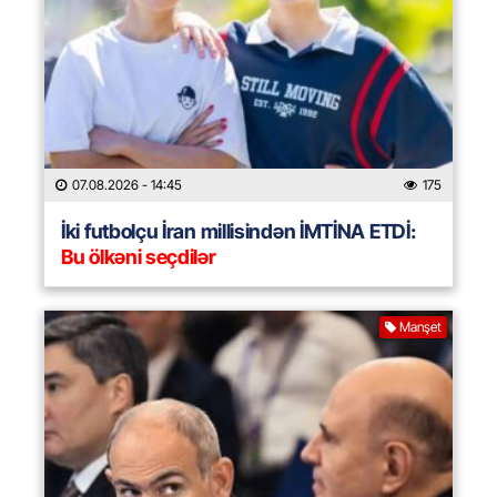
07.08.2026
- 14:45
175
İki futbolçu İran millisindən İMTİNA ETDİ:
Bu ölkəni seçdilər
Manşet