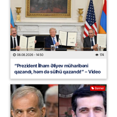
08.08.2026
- 14:50
174
“Prezident İlham Əliyev müharibəni
qazandı, həm də sülhü qazandı!” – Video
Banner