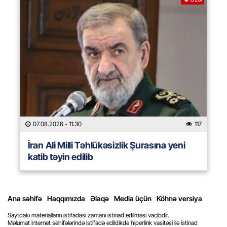
07.08.2026
- 11:30
117
İran Ali Milli Təhlükəsizlik Şurasına yeni
katib təyin edilib
Ana səhifə
Haqqımızda
Əlaqə
Media üçün
Köhnə versiya
Saytdakı materialların istifadəsi zamanı istinad edilməsi vacibdir.
Məlumat internet səhifələrində istifadə edildikdə hiperlink vasitəsi ilə istinad