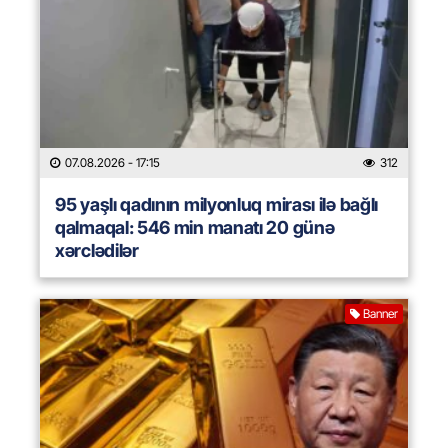
07.08.2026
- 17:15
312
95 yaşlı qadının milyonluq mirası ilə bağlı
qalmaqal: 546 min manatı 20 günə
xərclədilər
Banner