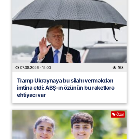
07.08.2026
- 15:00
168
Tramp Ukraynaya bu silahı verməkdən
imtina etdi: ABŞ-ın özünün bu raketlərə
ehtiyacı var
Özəl