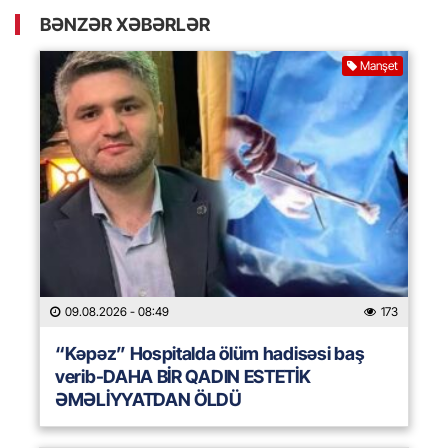
BƏNZƏR XƏBƏRLƏR
Manşet
09.08.2026
- 08:49
173
“Kəpəz” Hospitalda ölüm hadisəsi baş
verib-DAHA BİR QADIN ESTETİK
ƏMƏLİYYATDAN ÖLDÜ