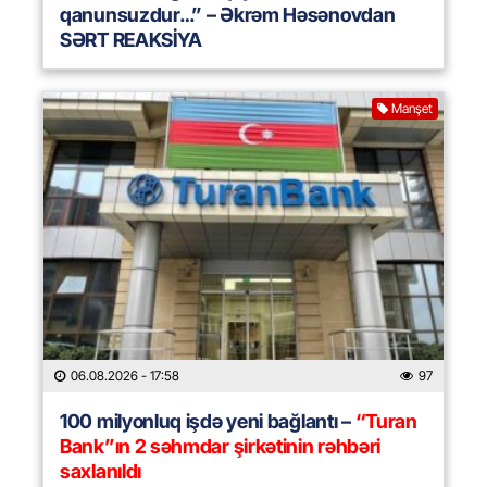
qanunsuzdur…” – Əkrəm Həsənovdan
SƏRT REAKSİYA
Manşet
06.08.2026
- 17:58
97
100 milyonluq işdə yeni bağlantı –
“Turan
Bank”ın 2 səhmdar şirkətinin rəhbəri
saxlanıldı