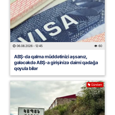
06.08.2026
- 12:45
60
ABŞ-da qalma müddətinizi aşsanız,
gələcəkdə ABŞ-a girişinizə daimi qadağa
qoyula bilər
Gündəm