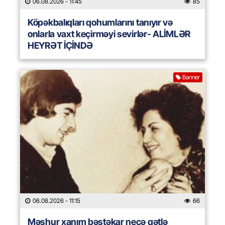
06.08.2026
- 11:45
85
Köpəkbalıqları qohumlarını tanıyır və
onlarla vaxt keçirməyi sevirlər- ALİMLƏR
HEYRƏT İÇİNDƏ
Banner
06.08.2026
- 11:15
66
Məşhur xanım bəstəkar necə qətlə