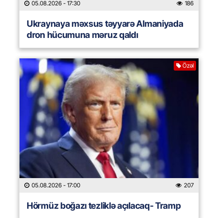
05.08.2026
- 17:30
186
Ukraynaya məxsus təyyarə Almaniyada
dron hücumuna məruz qaldı
Özəl
05.08.2026
- 17:00
207
Hörmüz boğazı tezliklə açılacaq- Tramp