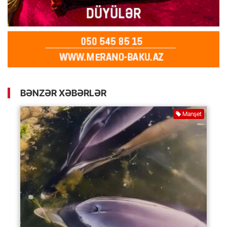
BƏNZƏR XƏBƏRLƏR
Manşet