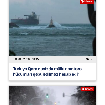
Manşet
06.08.2026
- 10:45
80
Türkiyə Qara dənizdə mülki gəmilərə
hücumları qəbuledilməz hesab edir
Banner