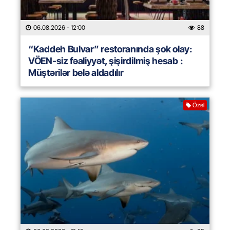
06.08.2026
- 12:00
88
“Kaddeh Bulvar” restoranında şok olay:
VÖEN-siz fəaliyyət, şişirdilmiş hesab :
Müştərilər belə aldadılır
Özəl