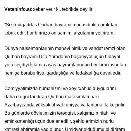
Vətəninfo.az
xəbər verir ki, təbrikdə deyilir:
“Sizi müqəddəs Qurban bayramı münasibətilə ürəkdən
təbrik edir, hər birinizə ən səmimi arzularımı yetirirəm.
Dünya müsəlmanlarının mənəvi birlik və vəhdət rəmzi olan
Qurban bayramı Uca Yaradanın bəşəriyyət üçün hidayət
yolu seçdiyi İslamın əsas bayramlarından biri kimi insanları
həmişə bərabərliyə, qardaşlığa və fədakarlığa dəvət edir.
Cəmiyyətimizdə humanizmi və xeyirxahlıq duyğularını
daha da gücləndirən Qurban mərasimləri hər il
Azərbaycanda yüksək əhval-ruhiyyə və təntənə ilə keçirilir.
Bu günlərdə dövlətimizin tərəqqisi, xalqımızın rifahı və
əmin-amanlığı üçün dualar edilir, şəhidlərimizin nurlu
xatirəsi ehtiramla yad olunur. Ümidvar olduğumu bildirirəm