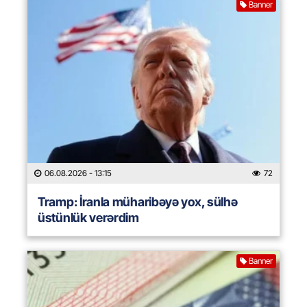
Banner
06.08.2026
- 13:15
72
Tramp: İranla müharibəyə yox, sülhə
üstünlük verərdim
Banner