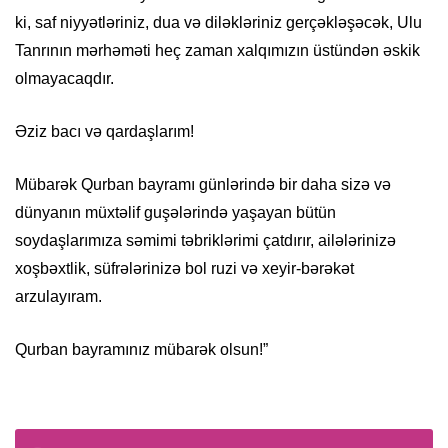
ki, saf niyyətləriniz, dua və diləkləriniz gerçəkləşəcək, Ulu
Tanrının mərhəməti heç zaman xalqımızın üstündən əskik
olmayacaqdır.
Əziz bacı və qardaşlarım!
Mübarək Qurban bayramı günlərində bir daha sizə və
dünyanın müxtəlif guşələrində yaşayan bütün
soydaşlarımıza səmimi təbriklərimi çatdırır, ailələrinizə
xoşbəxtlik, süfrələrinizə bol ruzi və xeyir-bərəkət
arzulayıram.
Qurban bayramınız mübarək olsun!”