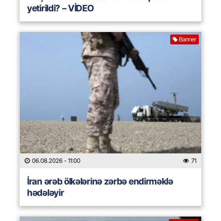
yetirildi? – VİDEO
Banner
06.08.2026
- 11:00
71
İran ərəb ölkələrinə zərbə endirməklə
hədələyir