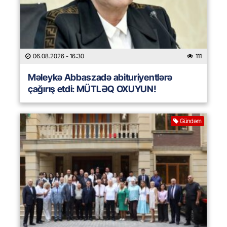
06.08.2026
- 16:30
111
Məleykə Abbaszadə abituriyentlərə
çağırış etdi: MÜTLƏQ OXUYUN!
Gündəm