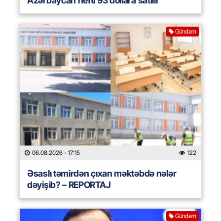
Azərbaycan nefti 93 dollara satılır
Gündəm
06.08.2026
- 17:15
122
Əsaslı təmirdən çıxan məktəbdə nələr
dəyişib? – REPORTAJ
Gündəm