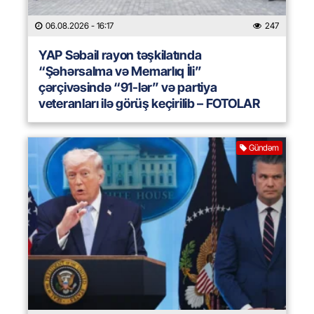
06.08.2026
- 16:17
247
YAP Səbail rayon təşkilatında
“Şəhərsalma və Memarlıq İli”
çərçivəsində “91-lər” və partiya
veteranları ilə görüş keçirilib – FOTOLAR
Gündəm