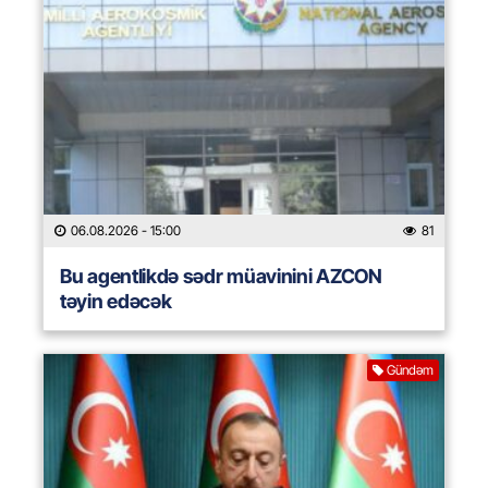
06.08.2026
- 15:00
81
Bu agentlikdə sədr müavinini AZCON
təyin edəcək
Gündəm