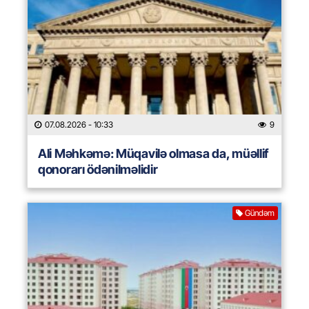
07.08.2026
- 10:33
9
Ali Məhkəmə: Müqavilə olmasa da, müəllif
qonorarı ödənilməlidir
Gündəm