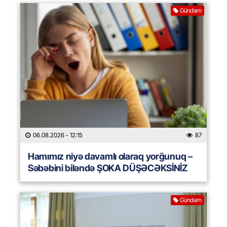
Gündəm
06.08.2026
- 12:15
87
Hamımız niyə davamlı olaraq yorğunuq –
Səbəbini biləndə ŞOKA DÜŞƏCƏKSİNİZ
Gündəm