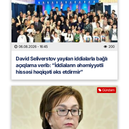
06.08.2026
- 16:45
200
David Seliverstov yayılan iddialarla bağlı
açıqlama verib: “İddiaların əhəmiyyətli
hissəsi həqiqəti əks etdirmir”
Gündəm