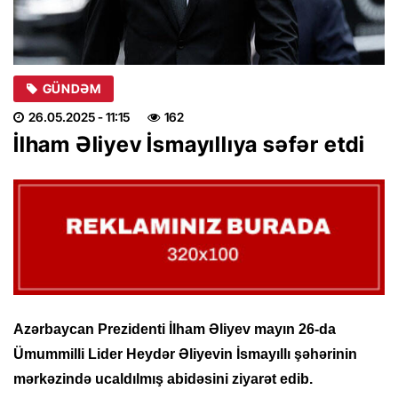
GÜNDƏM
26.05.2025
- 11:15
162
İlham Əliyev İsmayıllıya səfər etdi
Azərbaycan Prezidenti İlham Əliyev mayın 26-da
Ümummilli Lider Heydər Əliyevin İsmayıllı şəhərinin
mərkəzində ucaldılmış abidəsini ziyarət edib.