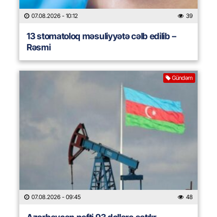
07.08.2026
- 10:12
39
13 stomatoloq məsuliyyətə cəlb edilib –
Rəsmi
Gündəm
07.08.2026
- 09:45
48