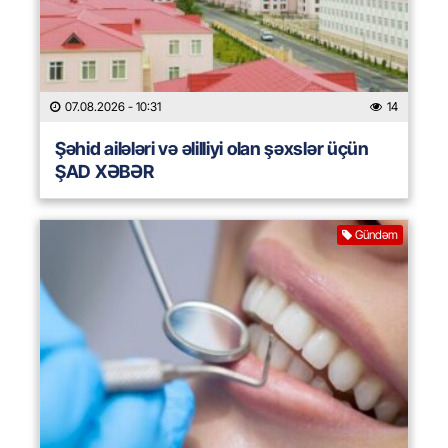
07.08.2026
- 10:31
14
Şəhid ailələri və əlilliyi olan şəxslər üçün
ŞAD XƏBƏR
Gündəm