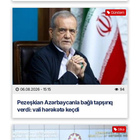
Gündəm
06.08.2026
- 15:15
94
Pezeşkian Azərbaycanla bağlı tapşırıq
verdi: vali hərəkətə keçdi
ölkə