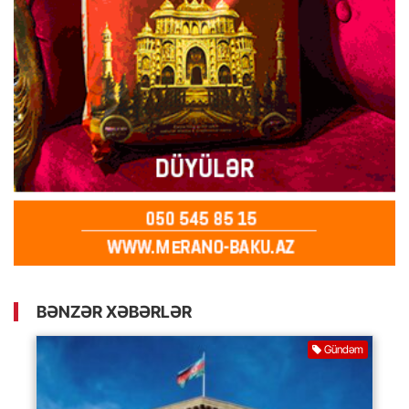
BƏNZƏR XƏBƏRLƏR
Gündəm