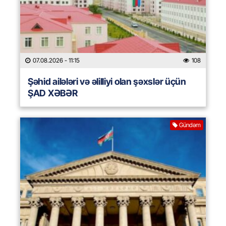
07.08.2026
- 11:15
108
Şəhid ailələri və əlilliyi olan şəxslər üçün
ŞAD XƏBƏR
Gündəm