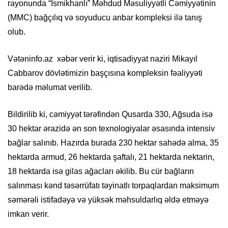
rayonunda “İsmikhanlı” Məhdud Məsuliyyətli Cəmiyyətinin
(MMC) bağçılıq və soyuducu anbar kompleksi ilə tanış
olub.
Vətəninfo.az xəbər verir ki, iqtisadiyyat naziri Mikayıl
Cabbarov dövlətimizin başçısına kompleksin fəaliyyəti
barədə məlumat verilib.
Bildirilib ki, cəmiyyət tərəfindən Qusarda 330, Ağsuda isə
30 hektar ərazidə ən son texnologiyalar əsasında intensiv
bağlar salınıb. Hazırda burada 230 hektar sahədə alma, 35
hektarda armud, 26 hektarda şaftalı, 21 hektarda nektarin,
18 hektarda isə gilas ağacları əkilib. Bu cür bağların
salınması kənd təsərrüfatı təyinatlı torpaqlardan maksimum
səmərəli istifadəyə və yüksək məhsuldarlıq əldə etməyə
imkan verir.