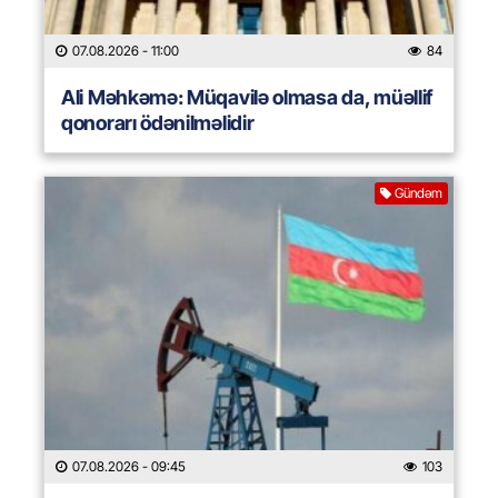
07.08.2026
- 11:00
84
Ali Məhkəmə: Müqavilə olmasa da, müəllif
qonorarı ödənilməlidir
Gündəm
07.08.2026
- 09:45
103