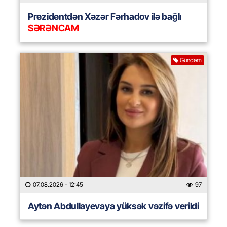
Prezidentdən Xəzər Fərhadov ilə bağlı
SƏRƏNCAM
Gündəm
07.08.2026
- 12:45
97
Aytən Abdullayevaya yüksək vəzifə verildi