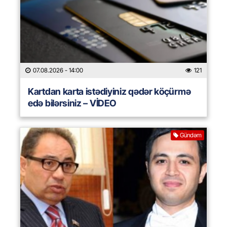
07.08.2026
- 14:00
121
Kartdan karta istədiyiniz qədər köçürmə
edə bilərsiniz – VİDEO
Gündəm