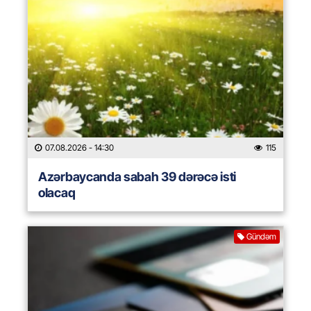
07.08.2026
- 14:30
115
Azərbaycanda sabah 39 dərəcə isti
olacaq
Gündəm