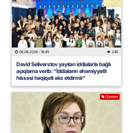
06.08.2026
- 16:45
240
David Seliverstov yayılan iddialarla bağlı
açıqlama verib: “İddiaların əhəmiyyətli
hissəsi həqiqəti əks etdirmir”
Gündəm