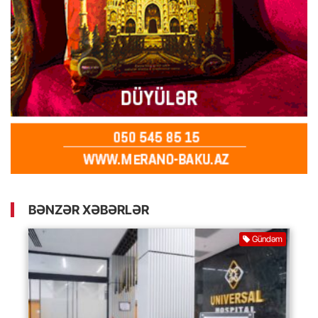
BƏNZƏR XƏBƏRLƏR
Gündəm