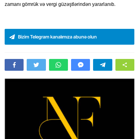
zamanı gömrük və vergi güzəştlərindən yararlanıb.
Bizim Telegram kanalımıza abunə olun