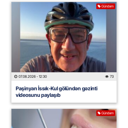
Gündəm
07.08.2026
- 12:30
73
Paşinyan İssık-Kul gölündən gəzinti
videosunu paylaşıb
Gündəm