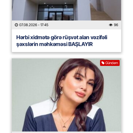
07.08.2026
- 17:45
96
Hərbi xidmətə görə rüşvət alan vəzifəli
şəxslərin məhkəməsi BAŞLAYIR
Gündəm