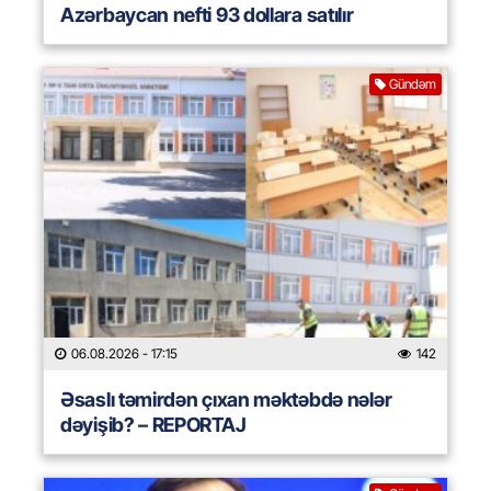
Azərbaycan nefti 93 dollara satılır
Gündəm
06.08.2026
- 17:15
142
Əsaslı təmirdən çıxan məktəbdə nələr
dəyişib? – REPORTAJ