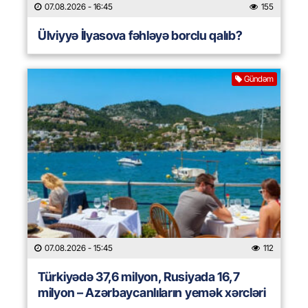
07.08.2026
- 16:45
155
Ülviyyə İlyasova fəhləyə borclu qalıb?
Gündəm
07.08.2026
- 15:45
112
Türkiyədə 37,6 milyon, Rusiyada 16,7
milyon – Azərbaycanlıların yemək xərcləri