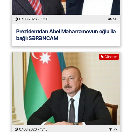
07.08.2026
- 13:30
98
Prezidentdən Abel Məhərrəmovun oğlu ilə
bağlı SƏRƏNCAM
Gündəm
07.08.2026
- 13:15
77