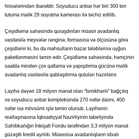
hissələrindən ibarətdir. Soyuducu anbar hər biri 300 ton
tutuma malik 29 soyutma kamerası ilə təchiz edilib.
Çeşidləmə sahəsində quraşdırılan müasir avadanlıq
vasitəsilə meyvələr rənginə, formasına və ölçüsünə görə
çeşidlənir ki, bu da məhsulların bazar tələblərinə uyğun
paketlənməsini təmin edir. Çeşidləmə sahəsində, həmçinin
saatda mindən çox qatlama və yapışdırma gücünə malik
avadanlıq vasitəsilə qablaşdırma qutuları hazırlanır.
Layihə dəyəri 18 milyon manat olan “İsmikhanlı” bağçılıq
və soyuducu anbar kompleksində 270 nəfər daimi, 400
nəfər isə mövsümi işlə təmin olunub. Layihənin
reallaşmasına İqtisadiyyat Nazirliyinin tabeliyində
Sahibkarlığın İnkişafı Fondu tərəfindən 3,3 milyon manat
güzəştli kredit ayrılıb. Müəssisə avadanlıqların idxalı