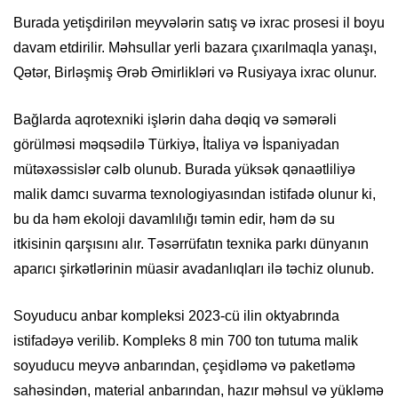
Burada yetişdirilən meyvələrin satış və ixrac prosesi il boyu
davam etdirilir. Məhsullar yerli bazara çıxarılmaqla yanaşı,
Qətər, Birləşmiş Ərəb Əmirlikləri və Rusiyaya ixrac olunur.
Bağlarda aqrotexniki işlərin daha dəqiq və səmərəli
görülməsi məqsədilə Türkiyə, İtaliya və İspaniyadan
mütəxəssislər cəlb olunub. Burada yüksək qənaətliliyə
malik damcı suvarma texnologiyasından istifadə olunur ki,
bu da həm ekoloji davamlılığı təmin edir, həm də su
itkisinin qarşısını alır. Təsərrüfatın texnika parkı dünyanın
aparıcı şirkətlərinin müasir avadanlıqları ilə təchiz olunub.
Soyuducu anbar kompleksi 2023-cü ilin oktyabrında
istifadəyə verilib. Kompleks 8 min 700 ton tutuma malik
soyuducu meyvə anbarından, çeşidləmə və paketləmə
sahəsindən, material anbarından, hazır məhsul və yükləmə