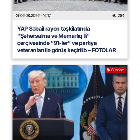
06.08.2026
- 16:17
284
YAP Səbail rayon təşkilatında
“Şəhərsalma və Memarlıq İli”
çərçivəsində “91-lər” və partiya
veteranları ilə görüş keçirilib – FOTOLAR
Gündəm