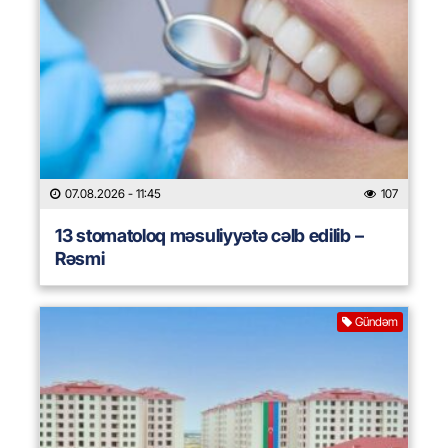
07.08.2026
- 11:45
107
13 stomatoloq məsuliyyətə cəlb edilib –
Rəsmi
Gündəm