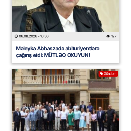
06.08.2026
- 16:30
127
Məleykə Abbaszadə abituriyentlərə
çağırış etdi: MÜTLƏQ OXUYUN!
Gündəm