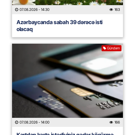
07.08.2026
- 14:30
163
Azərbaycanda sabah 39 dərəcə isti
olacaq
Gündəm
07.08.2026
- 14:00
166
Kartdan karta istədiyiniz qədər köçürmə