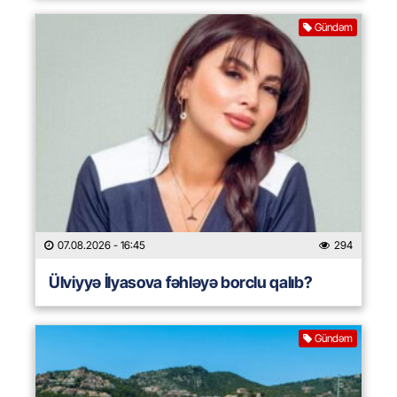
Gündəm
07.08.2026
- 16:45
294
Ülviyyə İlyasova fəhləyə borclu qalıb?
Gündəm