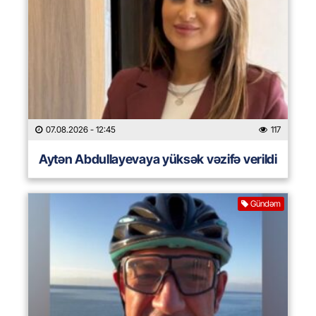
07.08.2026
- 12:45
117
Aytən Abdullayevaya yüksək vəzifə verildi
Gündəm