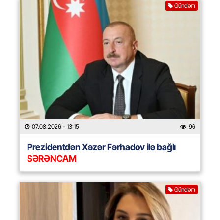
Gündəm
07.08.2026
- 13:15
96
Prezidentdən Xəzər Fərhadov ilə bağlı
SƏRƏNCAM
Gündəm