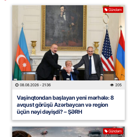
Gündəm
08.08.2026
- 21:36
205
Vaşinqtondan başlayan yeni mərhələ: 8
avqust görüşü Azərbaycan və region
üçün nəyi dəyişdi? – ŞƏRH
Gündəm