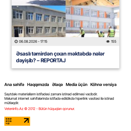
06.08.2026
- 17:15
155
Əsaslı təmirdən çıxan məktəbdə nələr
dəyişib? – REPORTAJ
Ana səhifə
Haqqımızda
Əlaqə
Media üçün
Köhnə versiya
Saytdakı materialların istifadəsi zamanı istinad edilməsi vacibdir.
Məlumat internet səhifələrində istifadə edildikdə hiperlink vasitəsi ilə istinad
mütləqdir.
Veteninfo.Az © 2012 - Bütün hüquqları qorunur.