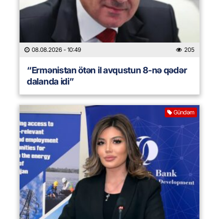
08.08.2026
- 10:49
205
“Ermənistan ötən il avqustun 8-nə qədər
dalanda idi”
Gündəm