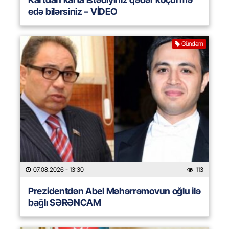
edə bilərsiniz – VİDEO
Gündəm
07.08.2026
- 13:30
113
Prezidentdən Abel Məhərrəmovun oğlu ilə
bağlı SƏRƏNCAM