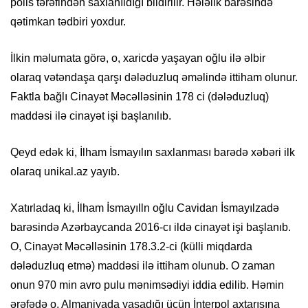
polis tərəfindən saxlanıldığı bildirilir.
Hələlik barəsində
qətimkan tədbiri yoxdur.
İlkin məlumata görə, o, xaricdə yaşayan oğlu ilə əlbir
olaraq vətəndaşa qarşı dələduzluq əməlində ittiham olunur.
Faktla bağlı Cinayət Məcəlləsinin 178 ci (dələduzluq)
maddəsi ilə cinayət işi başlanılıb.
Qeyd edək ki, İlham İsmayılın saxlanması barədə xəbəri ilk
olaraq unikal.az yayıb.
Xatırladaq ki, İlham İsmayılln oğlu Cavidan İsmayılzadə
barəsində Azərbaycanda 2016-cı ildə cinayət işi başlanıb.
O, Cinayət Məcəlləsinin 178.3.2-ci (külli miqdarda
dələduzluq etmə) maddəsi ilə ittiham olunub. O zaman
onun 970 min avro pulu mənimsədiyi iddia edilib. Həmin
ərəfədə o, Almaniyada yaşadığı üçün İnterpol axtarışına