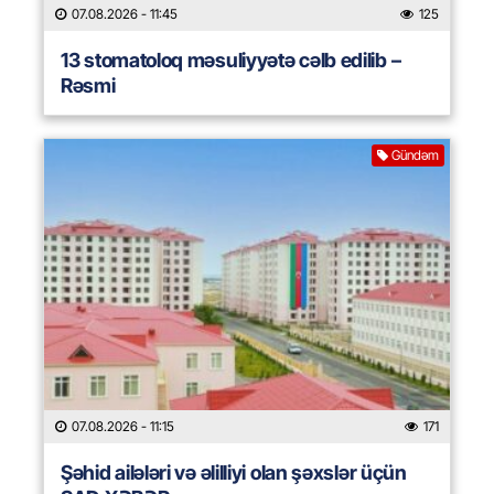
07.08.2026
- 11:45
125
13 stomatoloq məsuliyyətə cəlb edilib –
Rəsmi
Gündəm
07.08.2026
- 11:15
171
Şəhid ailələri və əlilliyi olan şəxslər üçün