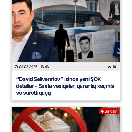
08.08.2026
- 16:46
191
“David Seliverstov” işində yeni ŞOK
detallar – Saxta vəsiqələr, qaranlıq keçmiş
və sürətli qaçış
Gündəm