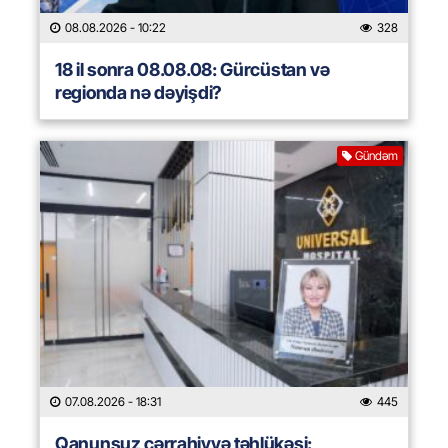
08.08.2026
- 10:22
328
18 il sonra 08.08.08: Gürcüstan və
regionda nə dəyişdi?
Gündəm
07.08.2026
- 18:31
445
Qanunsuz cərrahiyyə təhlükəsi: