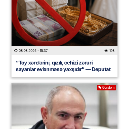
08.08.2026
- 15:37
198
“Toy xərclərini, qızılı, cehizi zəruri
sayanlar evlənməsə yaxşıdır” — Deputat
Gündəm