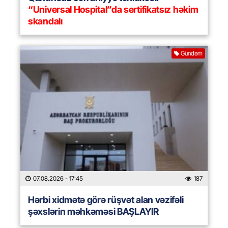
“Universal Hospital”da sertifikatsız həkim
skandalı
Gündəm
07.08.2026
- 17:45
187
Hərbi xidmətə görə rüşvət alan vəzifəli
şəxslərin məhkəməsi BAŞLAYIR