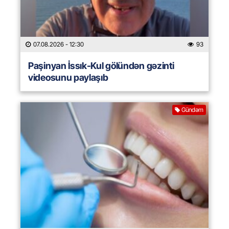
07.08.2026
- 12:30
93
Paşinyan İssık-Kul gölündən gəzinti
videosunu paylaşıb
Gündəm