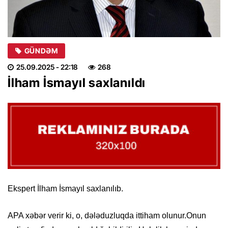
GÜNDƏM
25.09.2025
- 22:18
268
İlham İsmayıl saxlanıldı
Ekspert İlham İsmayıl saxlanılıb.
APA xəbər verir ki, o, dələduzluqda ittiham olunur.
Onun