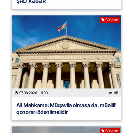
ŞAD XƏBƏR
Gündəm
07.08.2026
- 11:00
95
Ali Məhkəmə: Müqavilə olmasa da, müəllif
qonorarı ödənilməlidir
Gündəm