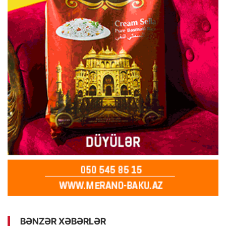
BƏNZƏR XƏBƏRLƏR