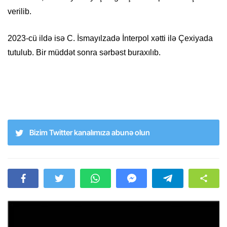
verilib.
2023-cü ildə isə C. İsmayılzadə İnterpol xətti ilə Çexiyada
tutulub. Bir müddət sonra sərbəst buraxılıb.
Bizim Twitter kanalımıza abunə olun