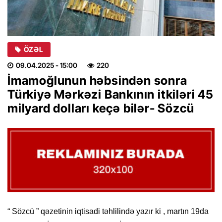
ÖZƏL
09.04.2025
- 15:00
220
İmamoğlunun həbsindən sonra
Türkiyə Mərkəzi Bankının itkiləri 45
milyard dolları keçə bilər- Sözcü
“ Sözcü ” qəzetinin iqtisadi təhlilində yazır ki , martın 19da