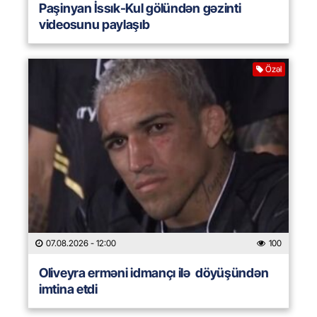
Paşinyan İssık-Kul gölündən gəzinti
videosunu paylaşıb
Özəl
07.08.2026
- 12:00
100
Oliveyra erməni idmançı ilə döyüşündən
imtina etdi