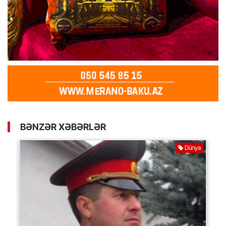
BƏNZƏR XƏBƏRLƏR
Dünya