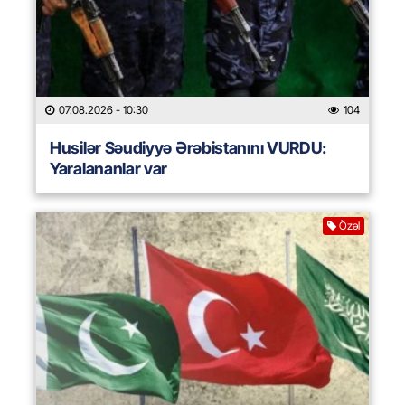
07.08.2026
- 10:30
104
Husilər Səudiyyə Ərəbistanını VURDU:
Yaralananlar var
Özəl