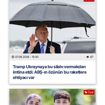
07.08.2026
- 15:00
87
Tramp Ukraynaya bu silahı verməkdən
imtina etdi: ABŞ-ın özünün bu raketlərə
ehtiyacı var
Özəl