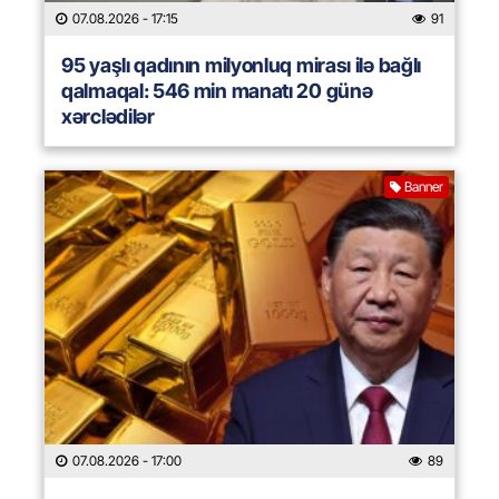
07.08.2026
- 17:15
91
95 yaşlı qadının milyonluq mirası ilə bağlı
qalmaqal: 546 min manatı 20 günə
xərclədilər
Banner
07.08.2026
- 17:00
89