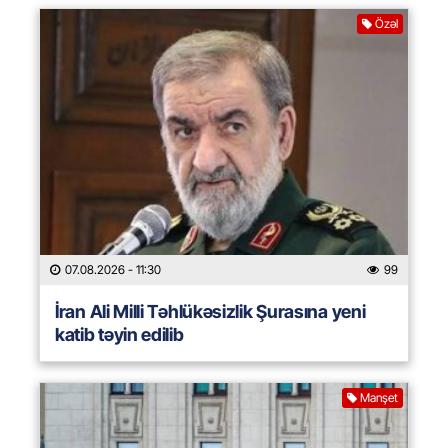
Özəl
07.08.2026
- 11:30
99
İran Ali Milli Təhlükəsizlik Şurasına yeni
katib təyin edilib
Manşet