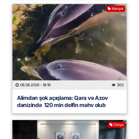
Manşet
06.08.2026
- 18:19
303
Alimdən şok açıqlama: Qara və Azov
dənizində 120 min delfin məhv olub
Dünya