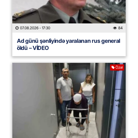
07.08.2026
- 17:30
84
Ad günü şənliyində yaralanan rus general
öldü – VİDEO
Özəl