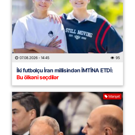
07.08.2026
- 14:45
95
İki futbolçu İran millisindən İMTİNA ETDİ:
Bu ölkəni seçdilər
Manşet