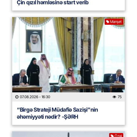
Çin qızıl həmləsinə start verib
Manşet
07.08.2026
- 16:30
75
“Birgə Strateji Müdafiə Sazişi”nin
əhəmiyyəti nədir? -ŞƏRH
Özəl