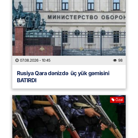
07.08.2026
- 10:45
98
Rusiya Qara dənizdə üç yük gəmisini
BATIRDI
Özəl