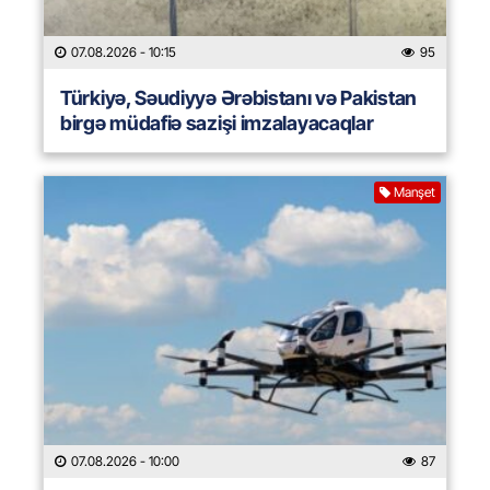
07.08.2026
- 10:15
95
Türkiyə, Səudiyyə Ərəbistanı və Pakistan
birgə müdafiə sazişi imzalayacaqlar
Manşet
07.08.2026
- 10:00
87