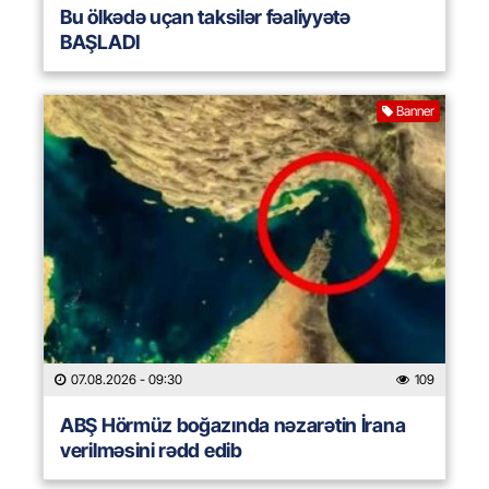
Bu ölkədə uçan taksilər fəaliyyətə
BAŞLADI
Banner
07.08.2026
- 09:30
109
ABŞ Hörmüz boğazında nəzarətin İrana
verilməsini rədd edib