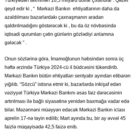
Türkiyədən təxminən 10,5 milyard dollar çıxarıblar .​​ Qəzet
qeyd edir ki , “ Mərkəzi Bankın ehtiyatlarının daha da
azaldılması bazarlardakı çaxnaşmanın aradan
qaldırılmadığını göstərəcək ki , bu da öz növbəsində
iqtisadi qurumları çətin günlərin gözlədiyi anlamına
gələcək ” .
Onun sözlərinə görə, İmamoğlunun həbsindən sonra üç
həftə ərzində Türkiyə 2024-cü il büdcəsini tükəndirib.
Mərkəzi Bankın bütün ehtiyatları sentyabr ayından etibarən
yığılıb. “Sözcü” istisna etmir ki, bazarlarda inkişaf edən
vəziyyət Türkiyə Mərkəzi Bankını əsas faiz dərəcəsinin
artırılması ilə bağlı siyasətinə yenidən baxmağa vadar edə
bilər. Məzənnəni müəyyən edəcək Mərkəzi Bankın iclası
aprelin 17-nə təyin edilib; Mart ayında bu, bir ay əvvəl 45
faizlə müqayisədə 42,5 faizə enib.