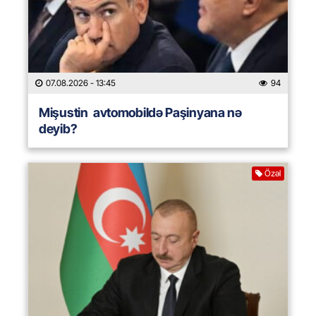
07.08.2026
- 13:45
94
Mişustin avtomobildə Paşinyana nə
deyib?
Özəl