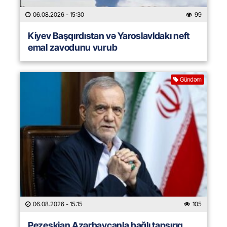
06.08.2026
- 15:30
99
Kiyev Başqırdıstan və Yaroslavldakı neft
emal zavodunu vurub
Gündəm
06.08.2026
- 15:15
105
Pezeşkian Azərbaycanla bağlı tapşırıq