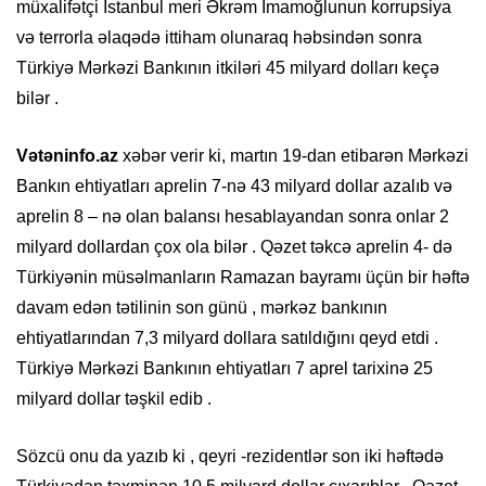
müxalifətçi İstanbul meri Əkrəm İmamoğlunun korrupsiya
və terrorla əlaqədə ittiham olunaraq həbsindən sonra
Türkiyə Mərkəzi Bankının itkiləri 45 milyard dolları keçə
bilər .
Vətəninfo.az
xəbər verir ki, martın 19-dan etibarən Mərkəzi
Bankın ehtiyatları aprelin 7-nə 43 milyard dollar azalıb və
aprelin 8 – nə olan balansı hesablayandan sonra onlar 2
milyard dollardan çox ola bilər . Qəzet təkcə aprelin 4- də
Türkiyənin müsəlmanların Ramazan bayramı üçün bir həftə
davam edən tətilinin son günü , mərkəz bankının
ehtiyatlarından 7,3 milyard dollara satıldığını qeyd etdi .
Türkiyə Mərkəzi Bankının ehtiyatları 7 aprel tarixinə 25
milyard dollar təşkil edib .​
Sözcü onu da yazıb ki , qeyri -rezidentlər son iki həftədə