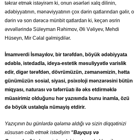
təkrar etmək istəyirəm ki, onun əsərləri xalq dilinin,
ədəbiyyatının, mənəviyyatının çox dərin qatlarından gəlir, o
dərin və son dərəcə münbit qatlardan ki, keçən əsrin
əvvəllərində Süleyman Rəhimov, Əli Vəliyev, Mehdi
Hüseyn, Mir Cəlal gəlmişdilər.
İmamverdi İsmayılov, bir tərəfdən, böyük ədəbiyyata
ədəblə, istedadla, ideya-estetik məsuliyyətlə varislik
edir, digər tərəfdən, dövrümüzün, zəmanəmizin, hətta
günümüzün sosial, siyasi, psixoloji mənzərəsini bütün
miqyası, naturası və təfərrüatı ilə əks etdirməklə
müasirimiz olduğunu hər yazısında bunu inamla, özü
də böyük ustalıqla nümayiş etdirir.
Yazıçının bu günlərdə qələmə aldığı və sizin diqqətinizi
xüsusən cəlb etmək istədiyim
“Bayquş və