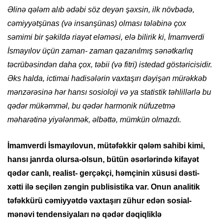
Əlinə qələm alıb ədəbi söz deyən şəxsin, ilk növbədə,
cəmiyyətşünas (və insanşünas) olması tələbinə çox
səmimi bir şəkildə riayət eləməsi, elə bilirik ki, İmamverdi
İsmayılov üçün zaman- zaman qazanılmış sənətkarlıq
təcrübəsindən daha çox, təbii (və fitri) istedad göstəricisidir.
Əks halda, ictimai hadisələrin vaxtaşırı dəyişən mürəkkəb
mənzərəsinə hər hansı sosioloji və ya statistik təhlillərlə bu
qədər mükəmməl, bu qədər harmonik nüfuzetmə
məharətinə yiyələnmək, əlbəttə, mümkün olmazdı.
İmamverdi İsmayılovun, mütəfəkkir qələm sahibi kimi,
hansı janrda olursa-olsun, bütün əsərlərində kifayət
qədər canlı, realist- gerçəkçi, həmçinin xüsusi dəsti-
xətti ilə seçilən zəngin publisistika var. Onun analitik
təfəkkürü cəmiyyətdə vaxtaşırı zühur edən sosial-
mənəvi tendensiyaları nə qədər dəqiqliklə