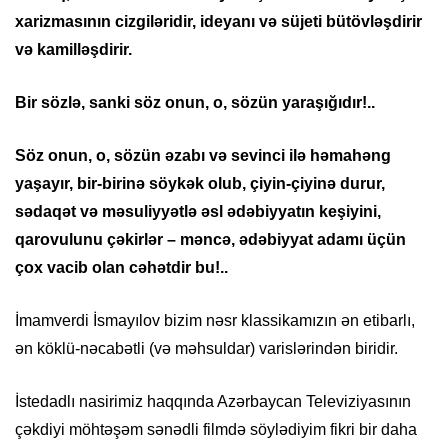
xarizmasının cizgiləridir, ideyanı və süjeti bütövləşdirir
və kamilləşdirir.
Bir sözlə, sanki söz onun, o, sözün yaraşığıdır!..
Söz onun, o, sözün əzabı və sevinci ilə həmahəng
yaşayır, bir-birinə söykək olub, çiyin-çiyinə durur,
sədaqət və məsuliyyətlə əsl ədəbiyyatın keşiyini,
qarovulunu çəkirlər – məncə, ədəbiyyat adamı üçün
çox vacib olan cəhətdir bu!..
İmamverdi İsmayılov bizim nəsr klassikamızın ən etibarlı,
ən köklü-nəcabətli (və məhsuldar) varislərindən biridir.
İstedadlı nasirimiz haqqında Azərbaycan Televiziyasının
çəkdiyi möhtəşəm sənədli filmdə söylədiyim fikri bir daha