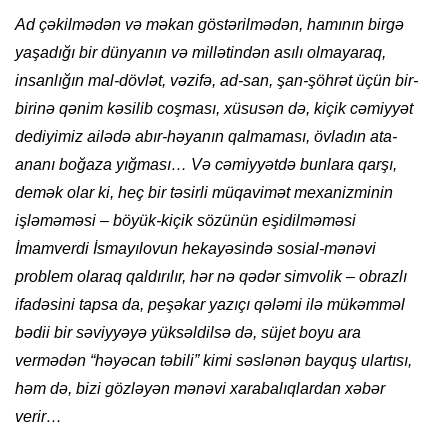
Ad çəkilmədən və məkan göstərilmədən, hamının birgə
yaşadığı bir dünyanın və millətindən asılı olmayaraq,
insanlığın mal-dövlət, vəzifə, ad-san, şan-şöhrət üçün bir-
birinə qənim kəsilib coşması, xüsusən də, kiçik cəmiyyət
dediyimiz ailədə abır-həyanın qalmaması, övladın ata-
ananı boğaza yığması… Və cəmiyyətdə bunlara qarşı,
demək olar ki, heç bir təsirli müqavimət mexanizminin
işləməməsi – böyük-kiçik sözünün eşidilməməsi
İmamverdi İsmayılovun hekayəsində sosial-mənəvi
problem olaraq qaldırılır, hər nə qədər simvolik – obrazlı
ifadəsini tapsa da, peşəkar yazıçı qələmi ilə mükəmməl
bədii bir səviyyəyə yüksəldilsə də, süjet boyu ara
vermədən “həyəcan təbili” kimi səslənən bayquş ulartısı,
həm də, bizi gözləyən mənəvi xarabalıqlardan xəbər
verir…