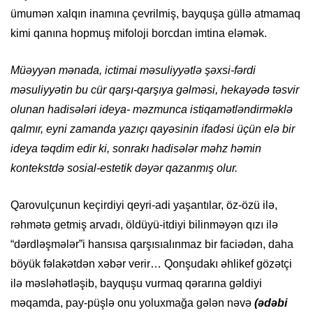
ümumən xalqın inamına çevrilmiş, bayquşa güllə atmamaq
kimi qanına hopmuş mifoloji borcdan imtina eləmək.
Müəyyən mənada, ictimai məsuliyyətlə şəxsi-fərdi
məsuliyyətin bu cür qarşı-qarşıya gəlməsi, hekayədə təsvir
olunan hadisələri ideya- məzmunca istiqamətləndirməklə
qalmır, eyni zamanda yazıçı qayəsinin ifadəsi üçün elə bir
ideya təqdim edir ki, sonrakı hadisələr məhz həmin
kontekstdə sosial-estetik dəyər qazanmış olur.
Qarovulçunun keçirdiyi qeyri-adi yaşantılar, öz-özü ilə,
rəhmətə getmiş arvadı, öldüyü-itdiyi bilinməyən qızı ilə
“dərdləşmələr”i hansısa qarşısıalınmaz bir faciədən, daha
böyük fəlakətdən xəbər verir… Qonşudakı əhlikef gözətçi
ilə məsləhətləşib, bayquşu vurmaq qərarına gəldiyi
məqamda, pay-püşlə onu yoluxmağa gələn nəvə
(ədəbi