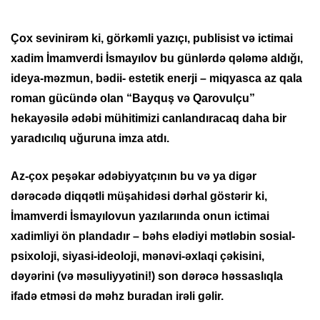
Çox sevinirəm ki, görkəmli yazıçı, publisist və ictimai
xadim İmamverdi İsmayılov bu günlərdə qələmə aldığı,
ideya-məzmun, bədii- estetik enerji – miqyasca az qala
roman gücündə olan “Bayquş və Qarovulçu”
hekayəsilə ədəbi mühitimizi canlandıracaq daha bir
yaradıcılıq uğuruna imza atdı.
Az-çox peşəkar ədəbiyyatçının bu və ya digər
dərəcədə diqqətli müşahidəsi dərhal göstərir ki,
İmamverdi İsmayılovun yazılarıında onun ictimai
xadimliyi ön plandadır – bəhs elədiyi mətləbin sosial-
psixoloji, siyasi-ideoloji, mənəvi-əxlaqi çəkisini,
dəyərini (və məsuliyyətini!) son dərəcə həssaslıqla
ifadə etməsi də məhz buradan irəli gəlir.