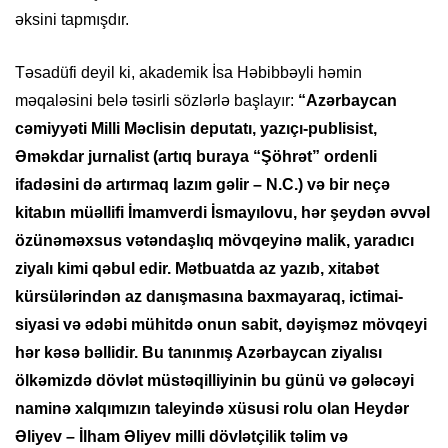
əksini tapmışdır.
Təsadüfi deyil ki, akademik İsa Həbibbəyli həmin
məqaləsini belə təsirli sözlərlə başlayır:
“Azərbaycan
cəmiyyəti Milli Məclisin deputatı, yazıçı-publisist,
Əməkdar jurnalist (artıq buraya “Şöhrət” ordenli
ifadəsini də artırmaq lazım gəlir – N.C.) və bir neçə
kitabın müəllifi İmamverdi İsmayılovu, hər şeydən əvvəl
özünəməxsus vətəndaşlıq mövqeyinə malik, yaradıcı
ziyalı kimi qəbul edir. Mətbuatda az yazıb, xitabət
kürsülərindən az danışmasına baxmayaraq, ictimai-
siyasi və ədəbi mühitdə onun sabit, dəyişməz mövqeyi
hər kəsə bəllidir. Bu tanınmış Azərbaycan ziyalısı
ölkəmizdə dövlət müstəqilliyinin bu günü və gələcəyi
naminə xalqımızın taleyində xüsusi rolu olan Heydər
Əliyev – İlham Əliyev milli dövlətçilik təlim və