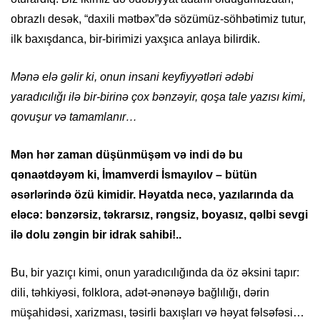
obrazlı desək, “daxili mətbəx”də sözümüz-söhbətimiz tutur,
ilk baxışdanca, bir-birimizi yaxşıca anlaya bilirdik.
Mənə elə gəlir ki, onun insani keyfiyyətləri ədəbi
yaradıcılığı ilə bir-birinə çox bənzəyir, qoşa tale yazısı kimi,
qovuşur və tamamlanır…
Mən hər zaman düşünmüşəm və indi də bu
qənaətdəyəm ki, İmamverdi İsmayılov – bütün
əsərlərində özü kimidir. Həyatda necə, yazılarında da
eləcə: bənzərsiz, təkrarsız, rəngsiz, boyasız, qəlbi sevgi
ilə dolu zəngin bir idrak sahibi!..
Bu, bir yazıçı kimi, onun yaradıcılığında da öz əksini tapır:
dili, təhkiyəsi, folklora, adət-ənənəyə bağlılığı, dərin
müşahidəsi, xarizması, təsirli baxışları və həyat fəlsəfəsi…