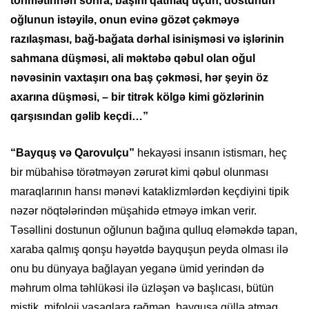
töhmətinnən sonra, başını qatmaq üçün, dostunun
oğlunun istəyilə, onun evinə gözət çəkməyə
razılaşması, bağ-bağata dərhal isinişməsi və işlərinin
sahmana düşməsi, ali məktəbə qəbul olan oğul
nəvəsinin vaxtaşırı ona baş çəkməsi, hər şeyin öz
axarına düşməsi, – bir titrək kölgə kimi gözlərinin
qarşısından gəlib keçdi…”
“Bayquş və Qarovulçu”
hekayəsi insanın istismarı, heç
bir mübahisə törətməyən zərurət kimi qəbul olunması
maraqlarının hansı mənəvi kataklizmlərdən keçdiyini tipik
nəzər nöqtələrindən müşahidə etməyə imkan verir.
Təsəllini dostunun oğlunun bağına qulluq eləməkdə tapan,
xaraba qalmış qonşu həyətdə bayquşun peyda olması ilə
onu bu dünyaya bağlayan yeganə ümid yerindən də
məhrum olma təhlükəsi ilə üzləşən və başlıcası, bütün
mistik, mifoloji yasaqlara rəğmən, bayquşa güllə atmaq