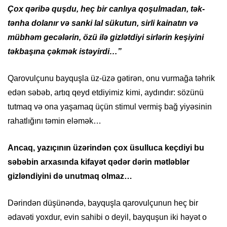
Çox qəribə quşdu, heç bir canlıya qoşulmadan, tək-
tənha dolanır və sanki lal sükutun, sirli kainatın və
mübhəm gecələrin, özü ilə gizlətdiyi sirlərin keşiyini
təkbaşına çəkmək istəyirdi…”
Qarovulçunu bayquşla üz-üzə gətirən, onu vurmağa təhrik
edən səbəb, artıq qeyd etdiyimiz kimi, aydındır: sözünü
tutmaq və ona yaşamaq üçün stimul vermiş bağ yiyəsinin
rahatlığını təmin eləmək…
Ancaq, yazıçının üzərindən çox üsulluca keçdiyi bu
səbəbin arxasında kifayət qədər dərin mətləblər
gizləndiyini də unutmaq olmaz…
Dərindən düşünəndə, bayquşla qarovulçunun heç bir
ədavəti yoxdur, evin sahibi o deyil, bayquşun iki həyət o