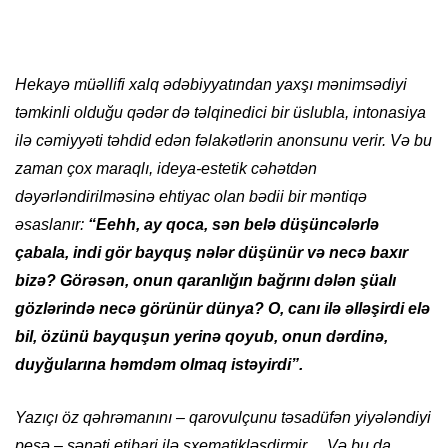
Hekayə müəllifi xalq ədəbiyyatından yaxşı mənimsədiyi
təmkinli olduğu qədər də təlqinedici bir üslubla, intonasiya
ilə cəmiyyəti təhdid edən fəlakətlərin anonsunu verir. Və bu
zaman çox maraqlı, ideya-estetik cəhətdən
dəyərləndirilməsinə ehtiyac olan bədii bir məntiqə
əsaslanır:
“Eehh, ay qoca, sən belə düşüncələrlə
çabala, indi gör bayquş nələr düşünür və necə baxır
bizə? Görəsən, onun qaranlığın bağrını dələn şüalı
gözlərində necə görünür dünya? O, canı ilə əlləşirdi elə
bil, özünü bayquşun yerinə qoyub, onun dərdinə,
duyğularına həmdəm olmaq istəyirdi”.
Yazıçı öz qəhrəmanını – qarovulçunu təsadüfən yiyələndiyi
peşə – sənəti etibari ilə sxematikləşdirmir… Və bu da