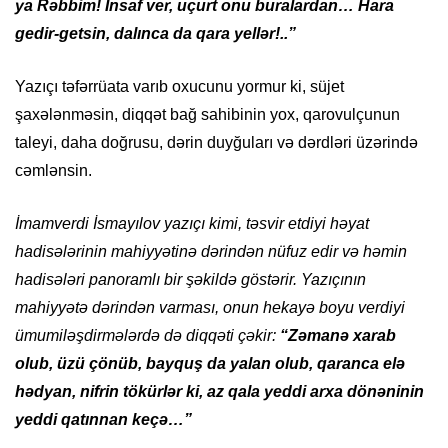
ya Rəbbim! İnsaf ver, uçurt onu buralardan… Hara
gedir-getsin, dalınca da qara yellər!..”
Yazıçı təfərrüata varıb oxucunu yormur ki, süjet
şaxələnməsin, diqqət bağ sahibinin yox, qarovulçunun
taleyi, daha doğrusu, dərin duyğuları və dərdləri üzərində
cəmlənsin.
İmamverdi İsmayılov yazıçı kimi, təsvir etdiyi həyat
hadisələrinin mahiyyətinə dərindən nüfuz edir və həmin
hadisələri panoramlı bir şəkildə göstərir. Yazıçının
mahiyyətə dərindən varması, onun hekayə boyu verdiyi
ümumiləşdirmələrdə də diqqəti çəkir:
“Zəmanə xarab
olub, üzü çönüb, bayquş da yalan olub, qaranca elə
hədyan, nifrin tökürlər ki, az qala yeddi arxa dönəninin
yeddi qatınnan keçə…”