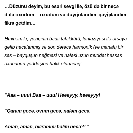
…Düzünü deyim, bu əsəri sevgi ilə, özü də bir neçə
dəfə oxudum… oxudum və duyğulandım, qayğılandım,
fikrə getdim…
Əminəm ki, yazıçının bədii təfəkkürü, fantaziyası ilə ərsəyə
gəlib hecalanmış və son dərəcə harmonik (və mənalı) bir
səs – bayquşun nəğməsi və naləsi uzun müddət həssas
oxucunun yaddaşına həkk olunacaq:
“Aaa – uuu! Baa – uuu! Heeeyyy, heeeyyy!
“Qaram gecə, ovum gecə, naləm gecə,
Aman, aman, bilirəmmi halım necə?!.”