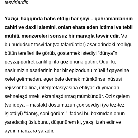
təsvirlərdir.
Yazıçı, haqqında bəhs etdiyi hər şeyi – qəhrəmanlarının
zahiri və daxili aləmini, onları əhatə edən ictimai və təbii
mühiti, mənzərələri sonsuz bir maraqla təsvir edir.
Və
bu hüdudsuz təsvirlər (və təfərrüatlar) əsərlərindəki reallığı,
bütün tərəfləri ilə görüb, göstərmək istədiyi “dünya”nı
peyzaj-portret canlılığı ilə göz önünə gətirir. Odur ki,
nasirimizin əsərlərinin hər bir epizodunu müəllif qayəsinə
xələl gətirmədən, əgər belə demək mümkünsə, xüsusi
rejissor həllinə, interpretasiyasına ehtiyac duymadan
səhnələşdirmək, ekranlaşdırmaq mümkündür. Əziz qələm
(və ideya – məslək) dostumuzun çox sevdiyi (və tez-tez
işlətdiyi) “danış, səni görüm!” ifadəsi bu baxımdan onun
yaradıcılıq üslubunu, düşünürəm ki, yaxşı izah edir və
aydın mənzərə yaradır.