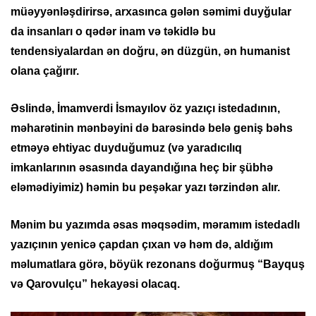
müəyyənləşdirirsə, arxasınca gələn səmimi duyğular
da insanları o qədər inam və təkidlə bu
tendensiyalardan ən doğru, ən düzgün, ən humanist
olana çağırır.
Əslində, İmamverdi İsmayılov öz yazıçı istedadının,
məharətinin mənbəyini də barəsində belə geniş bəhs
etməyə ehtiyac duyduğumuz (və yaradıcılıq
imkanlarının əsasında dayandığına heç bir şübhə
eləmədiyimiz) həmin bu peşəkar yazı tərzindən alır.
Mənim bu yazımda əsas məqsədim, məramım istedadlı
yazıçının yenicə çapdan çıxan və həm də, aldığım
məlumatlara görə, böyük rezonans doğurmuş “Bayquş
və Qarovulçu” hekayəsi olacaq.