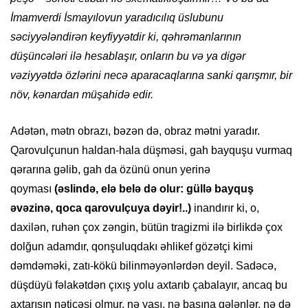
İmamverdi İsmayılovun yaradıcılıq üslubunu
səciyyələndirən keyfiyyətdir ki, qəhrəmanlarının
düşüncələri ilə hesablaşır, onların bu və ya digər
vəziyyətdə özlərini necə aparacaqlarına sanki qarışmır, bir
növ, kənardan müşahidə edir.
Adətən, mətn obrazı, bəzən də, obraz mətni yaradır.
Qarovulçunun haldan-hala düşməsi, gah bayquşu vurmaq
qərarına gəlib, gah da özünü onun yerinə
qoyması
(əslində, elə belə də olur: güllə bayquş
əvəzinə, qoca qarovulçuya dəyir!..)
inandırır ki, o,
daxilən, ruhən çox zəngin, bütün tragizmi ilə birlikdə çox
dolğun adamdır, qonşuluqdakı əhlikef gözətçi kimi
dəmdəməki, zatı-kökü bilinməyənlərdən deyil. Sadəcə,
düşdüyü fəlakətdən çıxış yolu axtarıb çabalayır, ancaq bu
axtarışın nəticəsi olmur, nə yaşı, nə başına gələnlər, nə də