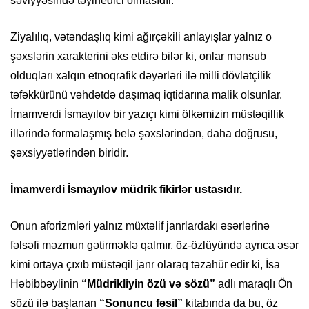
səviyyəsində təyinedici olmasıdır.
Ziyalılıq, vətəndaşlıq kimi ağırçəkili anlayışlar yalnız o
şəxslərin xarakterini əks etdirə bilər ki, onlar mənsub
olduqları xalqın etnoqrafik dəyərləri ilə milli dövlətçilik
təfəkkürünü vəhdətdə daşımaq iqtidarına malik olsunlar.
İmamverdi İsmayılov bir yazıçı kimi ölkəmizin müstəqillik
illərində formalaşmış belə şəxslərindən, daha doğrusu,
şəxsiyyətlərindən biridir.
İmamverdi İsmayılov müdrik fikirlər ustasıdır.
Onun aforizmləri yalnız müxtəlif janrlardakı əsərlərinə
fəlsəfi məzmun gətirməklə qalmır, öz-özlüyündə ayrıca əsər
kimi ortaya çıxıb müstəqil janr olaraq təzahür edir ki, İsa
Həbibbəylinin
“Müdrikliyin özü və sözü”
adlı maraqlı Ön
sözü ilə başlanan
“Sonuncu fəsil”
kitabında da bu, öz