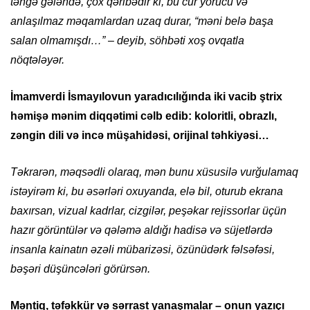
təngə gələndə, çox qəribədir ki, bu cür yorucu və
anlaşılmaz məqamlardan uzaq durar, “məni belə başa
salan olmamışdı…” – deyib, söhbəti xoş ovqatla
nöqtələyər.
İmamverdi İsmayılovun yaradıcılığında iki vacib ştrix
həmişə mənim diqqətimi cəlb edib: koloritli, obrazlı,
zəngin dili və incə müşahidəsi, orijinal təhkiyəsi…
Təkrarən, məqsədli olaraq, mən bunu xüsusilə vurğulamaq
istəyirəm ki, bu əsərləri oxuyanda, elə bil, oturub ekrana
baxırsan, vizual kadrlar, cizgilər, peşəkar rejissorlar üçün
hazır görüntülər və qələmə aldığı hadisə və süjetlərdə
insanla kainatın əzəli mübarizəsi, özünüdərk fəlsəfəsi,
bəşəri düşüncələri görürsən.
Məntiq, təfəkkür və sərrast yanaşmalar – onun yazıçı