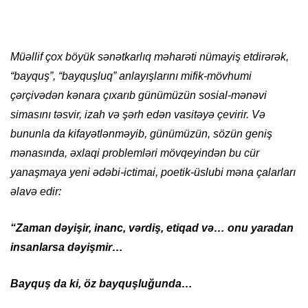
Müəllif çox böyük sənətkarlıq məharəti nümayiş etdirərək,
“bayquş”, “bayquşluq” anlayışlarını mifik-mövhumi
çərçivədən kənara çıxarıb günümüzün sosial-mənəvi
simasını təsvir, izah və şərh edən vasitəyə çevirir. Və
bununla da kifayətlənməyib, günümüzün, sözün geniş
mənasında, əxlaqi problemləri mövqeyindən bu cür
yanaşmaya yeni ədəbi-ictimai, poetik-üslubi məna çalarları
əlavə edir:
“Zaman dəyişir, inanc, vərdiş, etiqad və… onu yaradan
insanlarsa dəyişmir…
Bayquş da ki, öz bayquşluğunda…