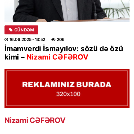
GÜNDƏM
16.06.2025
- 13:52
206
İmamverdi İsmayılov: sözü də özü
kimi –
Nizami CƏFƏROV
Nizami CƏFƏROV