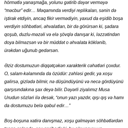
hörmətlə yanaşmağa, yolunu gətirib dəyər verməyə
“məcbur” edir… Məqamında verdiyi replikaları, sənin də
iştirak etdiyin, ancaq fikir vermədiyin, yaxud da eşidib boşa
verdiyin söhbətləri, əhvalatları, bir də görürsən ki, şadara
qoşub, duzlu-məzəli və elə şövqlə danışar ki, ləzzətindən
doya bilməzsən və bir müddət o əhvalata köklənib,
ürəkdən uğunub gedərsən.
Əziz dostumuzun diqqətçəkən xarakterik cəhətləri çoxdur.
O, salam-kəlamında da özüdür: zəhləsi gedir, ya xoşu
gəlirsə, gizlədə bilmir, nə düşündüyünü və necə gördüyünü
qarşısındakına şax deyə bilir. Dəyərli ziyalımız Musa
Urudun sözləri ilə desək, “onun yazı yazdır, qışı qış və hamı
da dostumuzu belə qəbul edir…”
Boş-boşuna xatirə danışmaz, xoşu gəlməyən söhbətlərdən