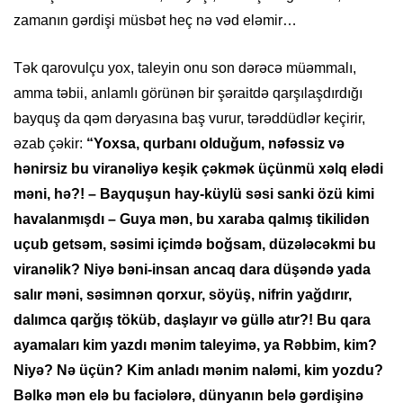
zamanın gərdişi müsbət heç nə vəd eləmir…
Tək qarovulçu yox, taleyin onu son dərəcə müəmmalı,
amma təbii, anlamlı görünən bir şəraitdə qarşılaşdırdığı
bayquş da qəm dəryasına baş vurur, tərəddüdlər keçirir,
əzab çəkir:
“Yoxsa, qurbanı olduğum, nəfəssiz və
hənirsiz bu viranəliyə keşik çəkmək üçünmü xəlq elədi
məni, hə?! – Bayquşun hay-küylü səsi sanki özü kimi
havalanmışdı – Guya mən, bu xaraba qalmış tikilidən
uçub getsəm, səsimi içimdə boğsam, düzələcəkmi bu
viranəlik? Niyə bəni-insan ancaq dara düşəndə yada
salır məni, səsimnən qorxur, söyüş, nifrin yağdırır,
dalımca qarğış töküb, daşlayır və güllə atır?! Bu qara
ayamaları kim yazdı mənim taleyimə, ya Rəbbim, kim?
Niyə? Nə üçün? Kim anladı mənim naləmi, kim yozdu?
Bəlkə mən elə bu faciələrə, dünyanın belə gərdişinə