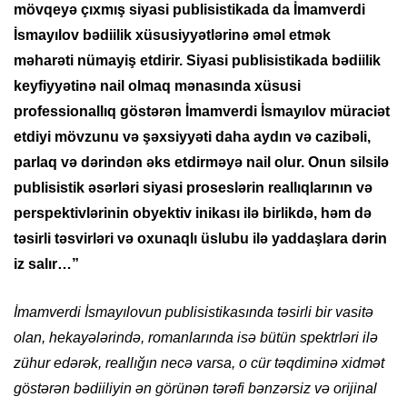
mövqeyə çıxmış siyasi publisistikada da İmamverdi
İsmayılov bədiilik xüsusiyyətlərinə əməl etmək
məharəti nümayiş etdirir. Siyasi publisistikada bədiilik
keyfiyyətinə nail olmaq mənasında xüsusi
professionallıq göstərən İmamverdi İsmayılov müraciət
etdiyi mövzunu və şəxsiyyəti daha aydın və cazibəli,
parlaq və dərindən əks etdirməyə nail olur. Onun silsilə
publisistik əsərləri siyasi proseslərin reallıqlarının və
perspektivlərinin obyektiv inikası ilə birlikdə, həm də
təsirli təsvirləri və oxunaqlı üslubu ilə yaddaşlara dərin
iz salır…”
İmamverdi İsmayılovun publisistikasında təsirli bir vasitə
olan, hekayələrində, romanlarında isə bütün spektrləri ilə
zühur edərək, reallığın necə varsa, o cür təqdiminə xidmət
göstərən bədiiliyin ən görünən tərəfi bənzərsiz və orijinal