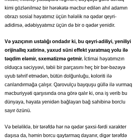
kimi gözlənilməz bir hərəkətə məcbur edilən ahıl adamın
obrazı sosial həyatımız üçün hələlik nə qədər qeyri-
adidirsə, ədəbiyyatımız üçün də bir o qədər yenidir.
Və yazıçının ustalığı ondadır ki, bu qeyri-adiliyi, yeniliyi
orijinallıq xatirinə, yaxud süni effekt yaratmaq yolu ilə
təqdim eləmir, sxematizmə getmir.
İctimai həyatımızın
olduqca səciyyəvi, təbii bir parçasını heç bir bər-bəzəyə
uyub təhrif etmədən, bütün dolğunluğu, koloriti ilə
canlandırmağa çalışır. Qarovulçu bayquşu güllə ilə vurmaq
məcburiyyəti qarşısında ona görə qalır ki, ona iş verib bu
dünyaya, həyata yenidən bağlayan bağ sahibinə borclu
sayır özünü.
Və beləliklə, bir tərəfdə hər nə qədər şəxsi-fərdi xarakter
daşısa da, həmin borcu qaytarmaq dayanır, digər tərəfdə