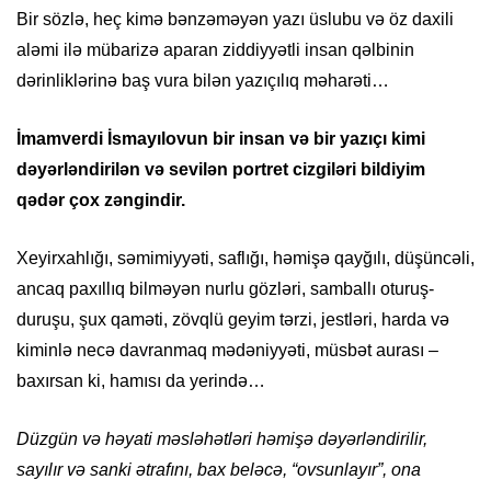
Bir sözlə, heç kimə bənzəməyən yazı üslubu və öz daxili
aləmi ilə mübarizə aparan ziddiyyətli insan qəlbinin
dərinliklərinə baş vura bilən yazıçılıq məharəti…
İmamverdi İsmayılovun bir insan və bir yazıçı kimi
dəyərləndirilən və sevilən portret cizgiləri bildiyim
qədər çox zəngindir.
Xeyirxahlığı, səmimiyyəti, saflığı, həmişə qayğılı, düşüncəli,
ancaq paxıllıq bilməyən nurlu gözləri, samballı oturuş-
duruşu, şux qaməti, zövqlü geyim tərzi, jestləri, harda və
kiminlə necə davranmaq mədəniyyəti, müsbət aurası –
baxırsan ki, hamısı da yerində…
Düzgün və həyati məsləhətləri həmişə dəyərləndirilir,
sayılır və sanki ətrafını, bax beləcə, “ovsunlayır”, ona