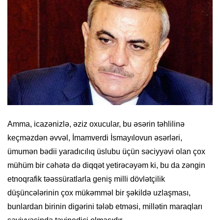
Amma, icazənizlə, əziz oxucular, bu əsərin təhlilinə
keçməzdən əvvəl, İmamverdi İsmayılovun əsərləri,
ümumən bədii yaradıcılıq üslubu üçün səciyyəvi olan çox
mühüm bir cəhətə də diqqət yetirəcəyəm ki, bu da zəngin
etnoqrafik təəssüratlarla geniş milli dövlətçilik
düşüncələrinin çox mükəmməl bir şəkildə uzlaşması,
bunlardan birinin digərini tələb etməsi, millətin maraqları