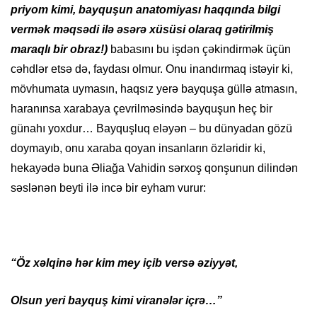
priyom kimi, bayquşun anatomiyası haqqında bilgi
vermək məqsədi ilə əsərə xüsüsi olaraq gətirilmiş
maraqlı bir obraz!)
babasını bu işdən çəkindirmək üçün
cəhdlər etsə də, faydası olmur. Onu inandırmaq istəyir ki,
mövhumata uymasın, haqsız yerə bayquşa güllə atmasın,
haranınsa xarabaya çevrilməsində bayquşun heç bir
günahı yoxdur… Bayquşluq eləyən – bu dünyadan gözü
doymayıb, onu xaraba qoyan insanların özləridir ki,
hekayədə buna Əliağa Vahidin sərxoş qonşunun dilindən
səslənən beyti ilə incə bir eyham vurur:
“Öz xəlqinə hər kim mey içib versə əziyyət,
Olsun yeri bayquş kimi viranələr içrə…”