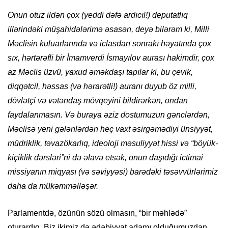
Onun otuz ildən çox (yeddi dəfə ardıcıl!) deputatlıq
illərindəki müşahidələrimə əsasən, deyə bilərəm ki, Milli
Məclisin kuluarlarında və iclasdan sonrakı həyatında çox
sıx, hərtərəfli bir İmamverdi İsmayılov aurası hakimdir, çox
az Məclis üzvü, yaxud əməkdaşı tapılar ki, bu çevik,
diqqətcil, həssas (və hərarətli!) auranı duyub öz milli,
dövlətçi və vətəndaş mövqeyini bildirərkən, ondan
faydalanmasın. Və buraya əziz dostumuzun gənclərdən,
Məclisə yeni gələnlərdən heç vaxt əsirgəmədiyi ünsiyyət,
müdriklik, təvazökarlıq, ideoloji məsuliyyət hissi və “böyük-
kiçiklik dərsləri”ni də əlavə etsək, onun daşıdığı ictimai
missiyanın miqyası (və səviyyəsi) barədəki təsəvvürlərimiz
daha da mükəmməlləşər.
Parlamentdə, özünün sözü olmasın, “bir məhlədə”
oturardıq. Biz ikimiz də ədəbiyyat adamı olduğumuzdan,