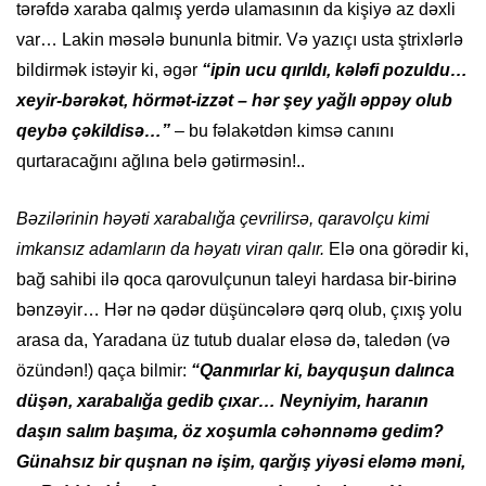
tərəfdə xaraba qalmış yerdə ulamasının da kişiyə az dəxli
var… Lakin məsələ bununla bitmir. Və yazıçı usta ştrixlərlə
bildirmək istəyir ki, əgər
“ipin ucu qırıldı, kələfi pozuldu…
xeyir-bərəkət, hörmət-izzət – hər şey yağlı əppəy olub
qeybə çəkildisə…”
– bu fəlakətdən kimsə canını
qurtaracağını ağlına belə gətirməsin!..
Bəzilərinin həyəti xarabalığa çevrilirsə, qaravolçu kimi
imkansız adamların da həyatı viran qalır.
Elə ona görədir ki,
bağ sahibi ilə qoca qarovulçunun taleyi hardasa bir-birinə
bənzəyir… Hər nə qədər düşüncələrə qərq olub, çıxış yolu
arasa da, Yaradana üz tutub dualar eləsə də, taledən (və
özündən!) qaça bilmir:
“Qanmırlar ki, bayquşun dalınca
düşən, xarabalığa gedib çıxar… Neyniyim, haranın
daşın salım başıma, öz xoşumla cəhənnəmə gedim?
Günahsız bir quşnan nə işim, qarğış yiyəsi eləmə məni,