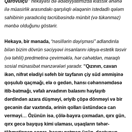
Qarovulçu”
hekayəsi də ədəbiyyatımızda klassik ənənə
ilə müasirlik arasındakı qarşılıqlı əlaqənin istedadlı qələm
sahibinin yaradıcılıq təcrübəsində münbit (və tükənməz)
mənbə olduğunu göstərir.
Hekayə, bir mənada,
“nəsillərin dəyişməsi” adlandırıla
bilən bizim dövrün səciyyəvi insanlarını ideya-estetik təsvir
(və təhlil) predmetinə çevirməklə, hər cəhətdən, maraqlı
sosial münasibət mənzərələri yaradır.
“Qızının, cavan
ikən, nifrət elədiyi səfeh bir tayfanın çiy süd əmmişinə
qoşulub qaçmağı, elə o gedən, hansı cəhənnəmdəsə
itib-batmağı, vəfalı arvadının balasını haylayıb
dərdindən azara düşməyi, əriyib çöpə dönməyi və bir
gecənin dar vaxtında, ərinin qolları üstündəcə can
verməyi… Özünün isə, çölə-bayıra çıxmadan, qırx gün,
qırx gecə bayquş kimi ulaması, uşaqların təhər-