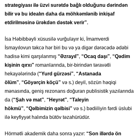
strategiyası ilə üzvi surətdə bağlı olduğunu dərindən
bilir və bu idealın daha da möhkəmlənib inkişaf
etdirilməsinə ürəkdən dəstək verir”.
İsa Həbibbəyli xüsusilə vurğulayır ki, İmamverdi
İsmayılovun təkcə hər biri bu və ya digər dərəcədə ədəbi
hadisə kimi qarşılanmış
“Əzrayıl”
,
“Ocaq daşı”
,
“Qədim
kişinin qırxı”
romanlarında, bir-birindən təravətli
hekayələrində (
“Yurd gürzəsi”
,
“Astanada
ölüm”
,
“Göyərçin köçü”
və s.) deyil, sözün həqiqi
mənasında, geniş rezonans doğuran publisistik yazılarında
da (
“Şah və mat”
,
“Heyrət”
,
“Taleyin
hökmü”
,
“Qəlbimizin qəlbisi”
və s.) bədiiliyin fərdi üslubi
ilə keyfiyyət halında bütöv təzahürüdür.
Hörmətli akademik daha sonra yazır:
“Son illərdə ön