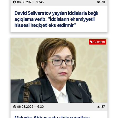
06.08.2026
- 16:45
70
David Seliverstov yayılan iddialarla bağlı
açıqlama verib: “İddiaların əhəmiyyətli
hissəsi həqiqəti əks etdirmir”
Gündəm
06.08.2026
- 16:30
87
Məleykə Abbaszadə abituriyentlərə