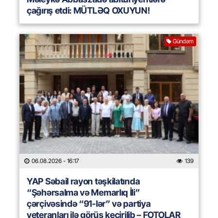
çağırış etdi: MÜTLƏQ OXUYUN!
Gündəm
06.08.2026
- 16:17
139
YAP Səbail rayon təşkilatında
“Şəhərsalma və Memarlıq İli”
çərçivəsində “91-lər” və partiya
veteranları ilə görüş keçirilib – FOTOLAR