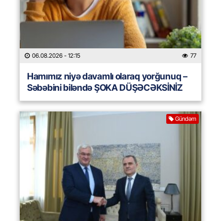
06.08.2026
- 12:15
77
Hamımız niyə davamlı olaraq yorğunuq –
Səbəbini biləndə ŞOKA DÜŞƏCƏKSİNİZ
Gündəm