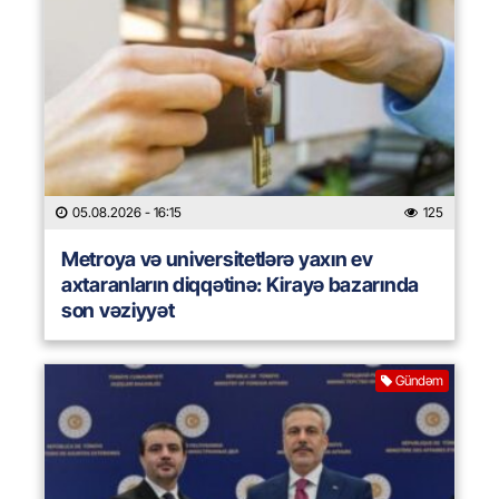
05.08.2026
- 16:15
125
Metroya və universitetlərə yaxın ev
axtaranların diqqətinə: Kirayə bazarında
son vəziyyət
Gündəm