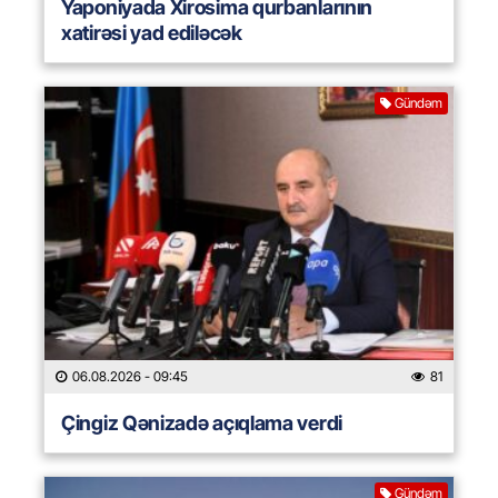
Yaponiyada Xirosima qurbanlarının
xatirəsi yad ediləcək
Gündəm
06.08.2026
- 09:45
81
Çingiz Qənizadə açıqlama verdi
Gündəm