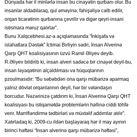
Dünyada hər il minlərlə insan bu cinayətin qurbanı olur. Bu
insanlar aldadılaraq, qul əməyinə, fahişəliyə cəlb edilir,
orqan ticarətinin qurbanına çevrilir və digər qeyri-insani
istismara məruz qalırlar”.
Bunu Xalqcebhesi.az-a açıqlamasında “İnkişafa və
islahatlara Dəstək” İctimai Birliyin sədri, İnsan Alverinə
Qarşı QHT koalisiyasının üzvü Ramil Əliyev deyib.
R.Əliyev bildirib ki, insan alveri sadəcə bir cinayət deyil-bu,
insan ləyaqətinin alçaldılması və hüquqlarının
pzoulmasıdır: “Bu səbəbdən ona qarşı mübarizə aparmaq
yalnız dövlət orqanlarının deyil, hər bir vətəndaşın
borcudur. Nəzərinizə çatdırım ki, İnsan Alverinə Qarşı QHT
koalisiyası bu istiqamətdə problemlərin həllinə ciddi töhfə
verir. Marrifləndirmə tədbirləri və müxtəlif addımlar atılır”.
Xatırladaq ki, 2009-cu ildən başlayaraq hər il may ayının
birinci həftəsi “İnsan alverinə qarşı mübarizə həftəsi”,