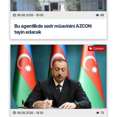
06.08.2026
- 15:00
68
Bu agentlikdə sədr müavinini AZCON
təyin edəcək
Gündəm
06.08.2026
- 14:30
73