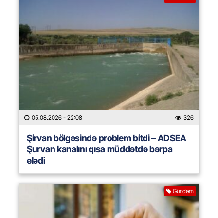
05.08.2026
- 22:08
326
Şirvan bölgəsində problem bitdi – ADSEA
Şurvan kanalını qısa müddətdə bərpa
elədi
Gündəm