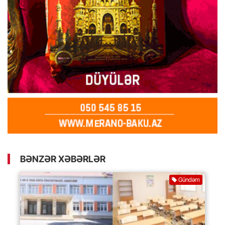
BƏNZƏR XƏBƏRLƏR
Gündəm