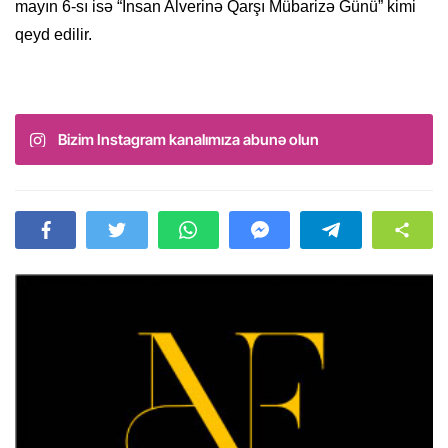
mayın 6-sı isə “İnsan Alverinə Qarşı Mübarizə Günü” kimi
qeyd edilir.
Bizim Instagram kanalımıza abunə olun