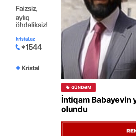
GÜNDƏM
İntiqam Babayevin y
olundu