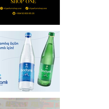
bolçu İran millisindən İMTİNA
u ölkəni seçdilər
2026
- 14:45
158
canda sabah 39 dərəcə isti
2026
- 14:30
153
 Biznes-dən mikro biznes
nə 5%-dək endirim
2026
- 14:28
150
ıtda avtomobil qaçıran və