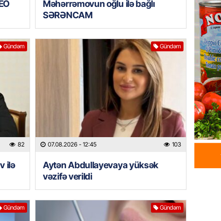
DEO
Məhərrəmovun oğlu ilə bağlı
çimərli
SƏRƏNCAM
şəxslər
07.08.
Gündəm
Gündəm
GÜNDƏM
Kartdan
köçürmə
07.08.
MANŞET
Mişust
deyib?
82
07.08.2026
- 12:45
103
07.08.
 ilə
Aytən Abdullayevaya yüksək
vəzifə verildi
GÜNDƏM
Prezid
ilə ba
Gündəm
Gündəm
07.08.