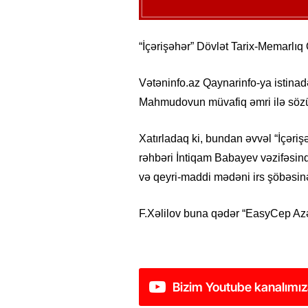
“İçərişəhər” Dövlət Tarix-Memarlıq 
Vətəninfo.az Qaynarinfo-ya istinad
Mahmudovun müvafiq əmri ilə sözüg
Xatırladaq ki, bundan əvvəl “İçəri
rəhbəri İntiqam Babayev vəzifəsin
və qeyri-maddi mədəni irs şöbəsinə
F.Xəlilov buna qədər “EasyCep Azər
Bizim Youtube kanalımız