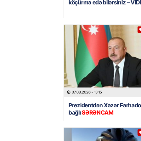
köçürmə edə bilərsiniz – Vİ
07.08.2026
- 13:15
Prezidentdən Xəzər Fərhadov
bağlı
SƏRƏNCAM