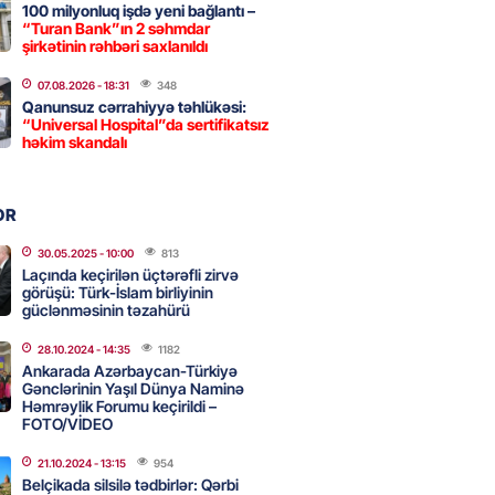
100 milyonluq işdə yeni bağlantı –
“Turan Bank”ın 2 səhmdar
Strateji Müdafiə Sazişi”nin
şirkətinin rəhbəri saxlanıldı
yəti nədir? -ŞƏRH
07.08.2026
- 18:31
348
2026
- 16:30
147
Qanunsuz cərrahiyyə təhlükəsi:
“Universal Hospital”da sertifikatsız
həkim skandalı
ya klubuna keçən Kamil
ul”da oynamaq istəyir
OR
2026
- 16:15
233
30.05.2025
- 10:00
813
Laçında keçirilən üçtərəfli zirvə
görüşü: Türk-İslam birliyinin
güclənməsinin təzahürü
 qadın qətlə yetirildi – Şübhəli
 oğludur
28.10.2024
- 14:35
1182
Ankarada Azərbaycan-Türkiyə
2026
- 16:00
224
Gənclərinin Yaşıl Dünya Naminə
Həmrəylik Forumu keçirildi –
FOTO/VİDEO
də 37,6 milyon, Rusiyada 16,7
21.10.2024
- 13:15
954
– Azərbaycanlıların yemək
Belçikada silsilə tədbirlər: Qərbi