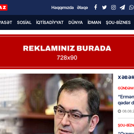
Haqqımızda
Əlaqə
YASƏT
SOSIAL
İQTISADIYYAT
DÜNYA
İDMAN
ŞOU-BIZNES
XƏBƏR
GÜNDƏM
“Erməni
qədər d
08.08.
ŞOU-BIZ
“Qızımı