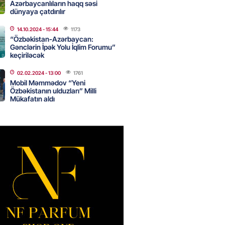
i
Azərbaycanlıların haqq səsi
dünyaya çatdırılır
2026
- 15:45
155
14.10.2024
- 15:44
1173
“Özbəkistan-Azərbaycan:
Gənclərin İpək Yolu İqlim Forumu”
yada yeni səfirimiz kimdir? –
keçiriləcək
02.02.2024
- 13:00
1761
2026
- 15:30
161
Mobil Məmmədov “Yeni
Özbəkistanın ulduzları” Milli
Mükafatın aldı
, Səudiyyə Ərəbistanı və
an arasında Məkkə müdafiə
imzalanıb
2026
- 15:15
137
Ukraynaya bu silahı verməkdən
etdi: ABŞ-ın özünün bu raketlərə
ı var
2026
- 15:00
151