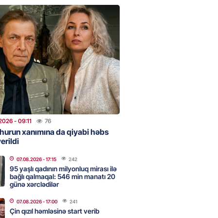
uz cərrahiyyə təhlükəsi:
sal Hospital”da sertifikatsız
skandalı
2026
- 18:31
348
nın tərəzi məntəqələrindən
 -156 ya yaşıl, vətəndaşa qırmızı
2026
- 09:11
76
2026
- 18:00
138
hurun xanımına da qiyabi həbs
erildi
07.08.2026
- 17:15
242
idmətə görə rüşvət alan vəzifəli
95 yaşlı qadının milyonluq mirası ilə
rin məhkəməsi BAŞLAYIR
bağlı qalmaqal: 546 min manatı 20
günə xərclədilər
2026
- 17:45
139
07.08.2026
- 17:00
241
Çin qızıl həmləsinə start verib