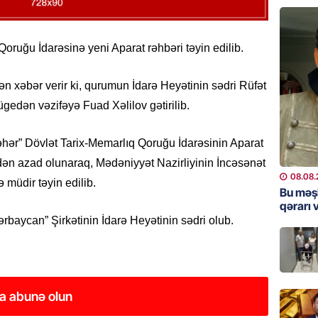
GÜNDƏM
Qanuns
“Univer
Qoruğu İdarəsinə yeni Aparat rəhbəri təyin edilib.
həkim 
07.08.
ən xəbər verir ki, qurumun İdarə Heyətinin sədri Rüfət
edən vəzifəyə Fuad Xəlilov gətirilib.
MANŞET
AAYDA-
şəhər” Dövlət Tarix-Memarlıq Qoruğu İdarəsinin Aparat
şikayət
işıq?
dən azad olunaraq, Mədəniyyət Nazirliyinin İncəsənət
08.08.
 müdir təyin edilib.
07.08.
Bu məş
qərarı v
GÜNDƏM
baycan” Şirkətinin İdarə Heyətinin sədri olub.
Hərbi x
şəxslə
07.08.
a abunə olun
DÜNYA