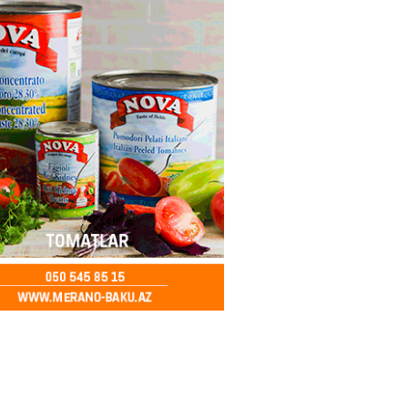
kdə mobil telefon oğurlayan
 saxlanılıb
2026
- 14:15
155
 karta istədiyiniz qədər
 edə bilərsiniz – VİDEO
2026
- 14:00
154
in avtomobildə Paşinyana nə
2026
- 13:45
148
entdən Abel Məhərrəmovun oğlu
ğlı SƏRƏNCAM
2026
- 13:30
102