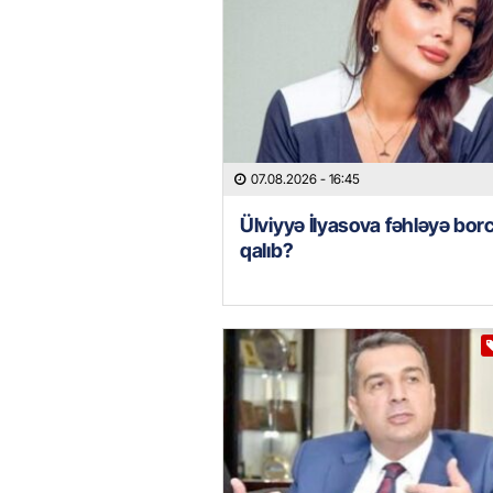
07.08.2026
- 16:45
Ülviyyə İlyasova fəhləyə borc
qalıb?