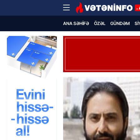
ANA SƏHIFƏ
ÖZƏL
GÜNDƏM
SI