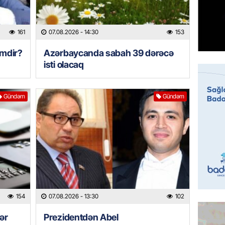
ÖZƏL
161
07.08.2026
- 14:30
153
İki fut
ETDİ:
B
imdir?
Azərbaycanda sabah 39 dərəcə
07.08.
isti olacaq
GÜNDƏM
Gündəm
Gündəm
Azərbay
olacaq
07.08.
REKLAM
Birbank
krediti
07.08.
154
07.08.2026
- 13:30
102
HADISƏ
ər
Prezidentdən Abel
Sumqay