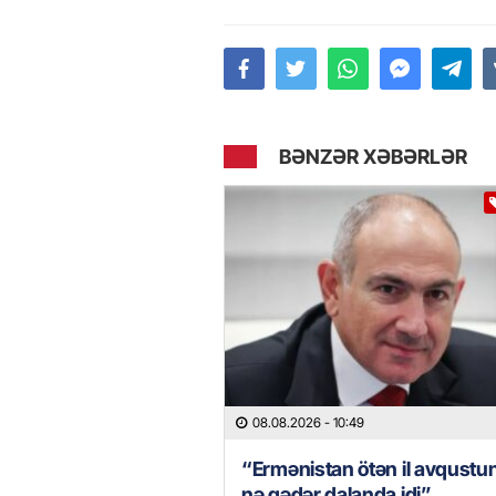
BƏNZƏR XƏBƏRLƏR
08.08.2026
- 10:49
“Ermənistan ötən il avqustu
nə qədər dalanda idi”