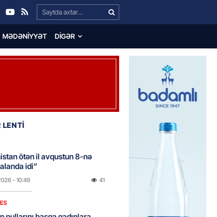
Search…
MƏDƏNIYYƏT
DIGƏR
 LENTİ
stan ötən il avqustun 8-nə
alanda idi”
2026
- 10:49
41
NES
n pullarını başqa qadınlara