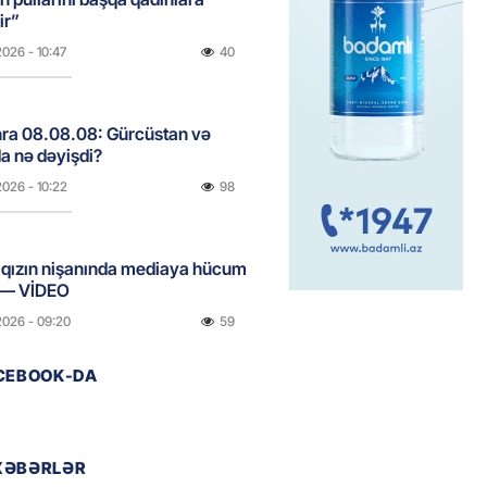
ir”
2026
- 10:47
40
onra 08.08.08: Gürcüstan və
a nə dəyişdi?
2026
- 10:22
98
ı qızın nişanında mediaya hücum
 — VİDEO
2026
- 09:20
59
ACEBOOK-DA
urun xanımına da qiyabi həbs
erildi
2026
- 09:11
76
XƏBƏRLƏR