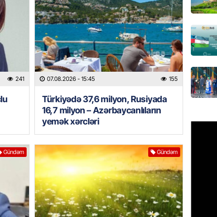
xərclər
07.08.
GÜNDƏM
Malayzi
Dosye
07.08.
241
07.08.2026
- 15:45
155
lu
Türkiyədə 37,6 milyon, Rusiyada
MANŞET
16,7 milyon – Azərbaycanlıların
Türkiyə
yemək xərcləri
Pakist
sazişi 
07.08.
Gündəm
Gündəm
ÖZƏL
Tramp 
imtina 
ehtiyac
07.08.