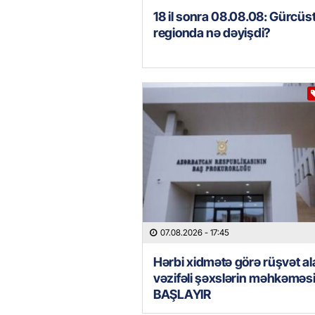
18 il sonra 08.08.08: Gürcüs
regionda nə dəyişdi?
07.08.2026
- 17:45
Hərbi xidmətə görə rüşvət al
vəzifəli şəxslərin məhkəməs
BAŞLAYIR