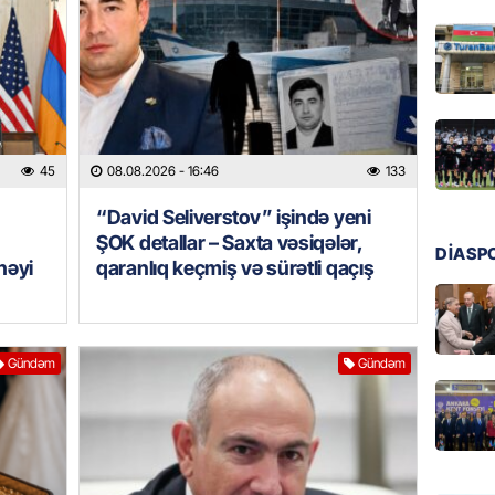
08.08.
BANNER
Bu məşh
qərarı v
08.08.
45
08.08.2026
- 16:46
133
“David Seliverstov” işində yeni
GÜNDƏM
ŞOK detallar – Saxta vəsiqələr,
Qanuns
DİASP
nəyi
qaranlıq keçmiş və sürətli qaçış
“Univer
həkim 
07.08.
Gündəm
Gündəm
MANŞET
AAYDA-
şikayət
işıq?
07.08.