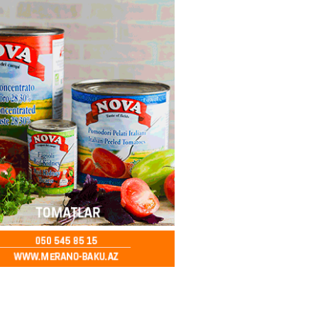
 qadın qətlə yetirildi – Şübhəli
 oğludur
2026
- 16:00
247
də 37,6 milyon, Rusiyada 16,7
– Azərbaycanlıların yemək
i
2026
- 15:45
170
yada yeni səfirimiz kimdir? –
2026
- 15:30
173
, Səudiyyə Ərəbistanı və
an arasında Məkkə müdafiə
imzalanıb