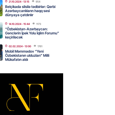
21.10.2024
- 13:15
954
Belçikada silsilə tədbirlər: Qərbi
Azərbaycanlıların haqq səsi
dünyaya çatdırılır
idmətə görə rüşvət alan vəzifəli
rin məhkəməsi BAŞLAYIR
14.10.2024
- 15:44
1173
2026
“Özbəkistan-Azərbaycan:
- 17:45
183
Gənclərin İpək Yolu İqlim Forumu”
keçiriləcək
02.02.2024
- 13:00
1761
 şənliyində yaralanan rus
Mobil Məmmədov “Yeni
 öldü – VİDEO
Özbəkistanın ulduzları” Milli
Mükafatın aldı
2026
- 17:30
296
ı qadının milyonluq mirası ilə
almaqal: 546 min manatı 20
rclədilər
2026
- 17:15
302