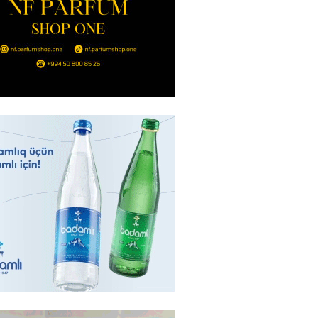
ıl həmləsinə start verib
2026
- 17:00
288
 İlyasova fəhləyə borclu qalıb?
2026
- 16:45
286
Strateji Müdafiə Sazişi”nin
yəti nədir? -ŞƏRH
2026
- 16:30
187
ya klubuna keçən Kamil
ul”da oynamaq istəyir
2026
- 16:15
263