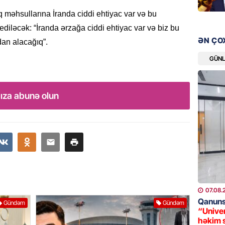
GÜNDƏM
q məhsullarına İranda ciddi ehtiyac var və bu
“Erməni
diləcək: “İranda ərzağa ciddi ehtiyac var və biz bu
qədər d
ƏN ÇO
dan alacağıq”.
08.08.
GÜN
ŞOU-BIZ
“Qızımı
ıza abunə olun
xərcləy
08.08.
GÜNDƏM
18 il s
regiond
08.08.
07.08.
MANŞET
Qanuns
Gündəm
Gündəm
“Univer
17 yaşl
həkim 
olundu