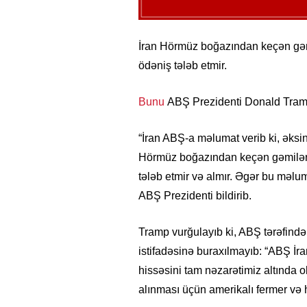
İran Hörmüz boğazından keçən gəmi
ödəniş tələb etmir.
Bunu
ABŞ Prezidenti Donald Tramp
“İran ABŞ-a məlumat verib ki, əks
Hörmüz boğazından keçən gəmilərd
tələb etmir və almır. Əgər bu məlu
ABŞ Prezidenti bildirib.
Tramp vurğulayıb ki, ABŞ tərəfindən
istifadəsinə buraxılmayıb: “ABŞ İran
hissəsini tam nəzarətimiz altında 
alınması üçün amerikalı fermer və 