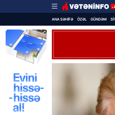
ANA SƏHIFƏ
ÖZƏL
GÜNDƏM
SI