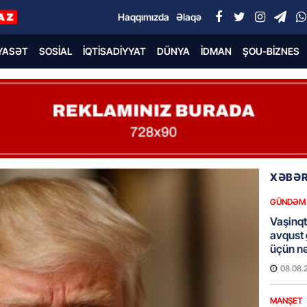
Haqqımızda
Əlaqə
YASƏT
SOSIAL
İQTISADIYYAT
DÜNYA
İDMAN
ŞOU-BIZNES
XƏBƏR
GÜNDƏM
Vaşinqt
avqust
üçün nə
08.08.
MANŞET