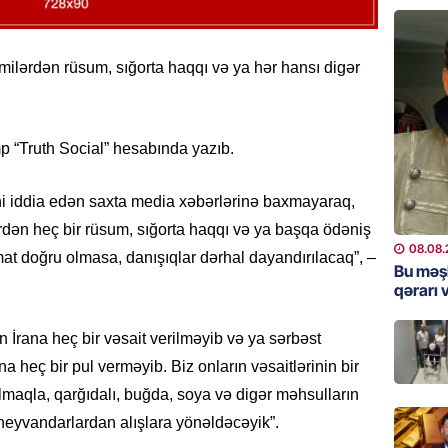
“Prezid
qazandı
Video
lərdən rüsum, sığorta haqqı və ya hər hansı digər
08.08.
BANNER
Məsud P
 “Truth Social” hesabında yazıb.
– VİDE
08.08.
ini iddia edən saxta media xəbərlərinə baxmayaraq,
ən heç bir rüsum, sığorta haqqı və ya başqa ödəniş
MANŞET
08.08.
mat doğru olmasa, danışıqlar dərhal dayandırılacaq”, –
Nikol P
Bu məş
qərarı v
ZƏNG E
08.08.
 İrana heç bir vəsait verilməyib və ya sərbəst
a heç bir pul verməyib. Biz onların vəsaitlərinin bir
ÖLKƏ
Xocavə
olmaqla, qarğıdalı, buğda, soya və digər məhsulların
heyvandarlardan alışlara yönəldəcəyik”.
08.08.