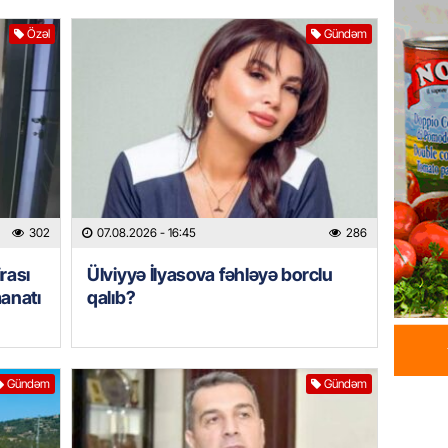
Tovuzda
qardaşı
Özəl
Gündəm
07.08.
GÜNDƏM
Türkiyə
milyon 
xərclər
07.08.
302
07.08.2026
- 16:45
286
GÜNDƏM
rası
Ülviyyə İlyasova fəhləyə borclu
Malayzi
manatı
qalıb?
Dosye
07.08.
MANŞET
Gündəm
Gündəm
Türkiyə
Pakist
sazişi 