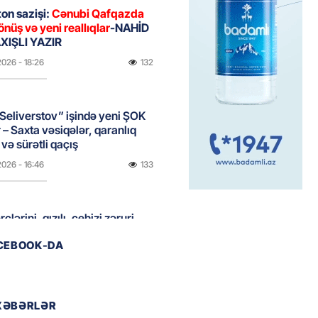
on sazişi:
Cənubi Qafqazda
önüş və yeni reallıqlar
-NAHİD
IŞLI YAZIR
2026
- 18:26
132
Seliverstov” işində yeni ŞOK
r – Saxta vəsiqələr, qaranlıq
və sürətli qaçış
2026
- 16:46
133
clərini, qızılı, cehizi zəruri
ar evlənməsə yaxşıdır” —
ACEBOOK-DA
t
2026
- 15:37
161
XƏBƏRLƏR