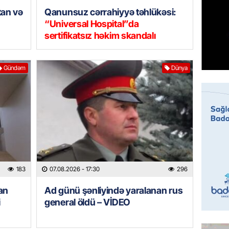
Çin qız
tan və
Qanunsuz cərrahiyyə təhlükəsi:
07.08.
“Universal Hospital”da
sertifikatsız həkim skandalı
GÜNDƏM
Ülviyyə
Gündəm
Dünya
07.08.
MANŞET
“Birgə 
əhəmiy
07.08.
İDMAN
183
07.08.2026
- 17:30
296
Albani
“Liverp
an
Ad günü şənliyində yaralanan rus
07.08.
i
general öldü – VİDEO
HADISƏ