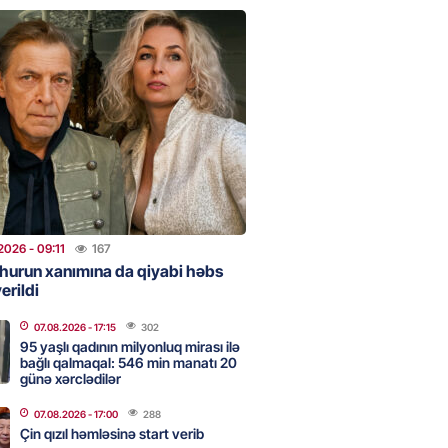
ent İlham Əliyev müharibəni
, həm də sülhü qazandı!” –
2026
- 14:50
137
ezeşkianın oğlu türkcə danışdı
O
2026
- 14:39
105
2026
- 09:11
167
aşinyan Prezident İlham Əliyevə
hurun xanımına da qiyabi həbs
erildi
TDİ
2026
- 12:59
182
07.08.2026
- 17:15
302
95 yaşlı qadının milyonluq mirası ilə
bağlı qalmaqal: 546 min manatı 20
günə xərclədilər
nddə traktor minaya düşdü
07.08.2026
- 17:00
288
2026
- 12:09
155
Çin qızıl həmləsinə start verib