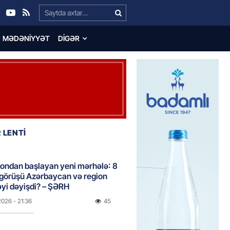
Search…
MƏDƏNIYYƏT
DIGƏR
 LENTİ
ondan başlayan yeni mərhələ: 8
 görüşü Azərbaycan və region
yi dəyişdi? – ŞƏRH
2026
- 21:36
45