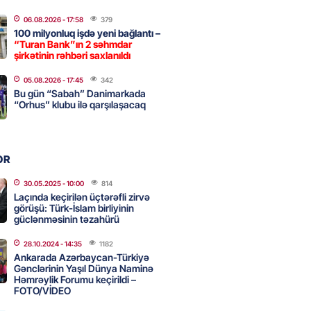
2026
- 09:20
128
06.08.2026
- 17:58
379
100 milyonluq işdə yeni bağlantı –
“Turan Bank”ın 2 səhmdar
şirkətinin rəhbəri saxlanıldı
urun xanımına da qiyabi həbs
erildi
05.08.2026
- 17:45
342
Bu gün “Sabah” Danimarkada
2026
- 09:11
167
“Orhus” klubu ilə qarşılaşacaq
uz cərrahiyyə təhlükəsi:
OR
sal Hospital”da sertifikatsız
skandalı
30.05.2025
- 10:00
814
Laçında keçirilən üçtərəfli zirvə
2026
- 18:31
437
görüşü: Türk-İslam birliyinin
güclənməsinin təzahürü
28.10.2024
- 14:35
1182
nın tərəzi məntəqələrindən
Ankarada Azərbaycan-Türkiyə
 -156 ya yaşıl, vətəndaşa qırmızı
Gənclərinin Yaşıl Dünya Naminə
Həmrəylik Forumu keçirildi –
FOTO/VİDEO
2026
- 18:00
181