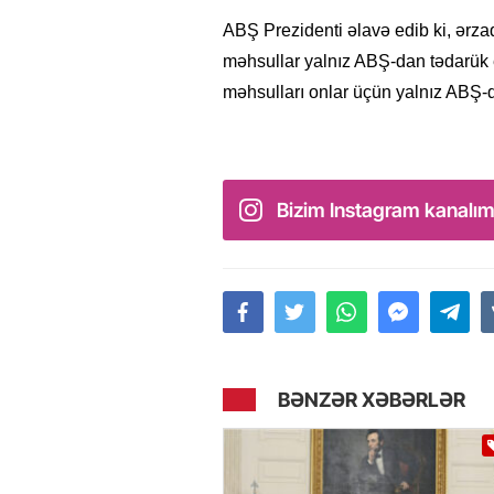
ABŞ Prezidenti əlavə edib ki, ərza
məhsullar yalnız ABŞ-dan tədarük e
məhsulları onlar üçün yalnız ABŞ-
Bizim Instagram kanalım
BƏNZƏR XƏBƏRLƏR