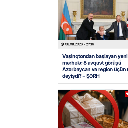
08.08.2026
- 21:36
Vaşinqtondan başlayan yeni
mərhələ: 8 avqust görüşü
Azərbaycan və region üçün 
dəyişdi? – ŞƏRH