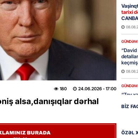
Vaşinqt
tarixi d
CANBAX
08.08.
GÜNDƏM
“David 
detalla
keçmiş 
08.08.
GÜNDƏM
180
24.06.2026
- 17:00
“Toy xər
niş alsa,danışıqlar dərhal
sayanl
BIZ F
Deputa
08.08.
MANŞET
ÖZƏL 