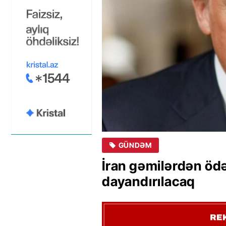
GÜNDƏM
İran gəmilərdən ödə
dayandırılacaq