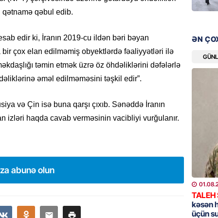
 qətnamə qəbul edib.
HADISƏ
Evdən 5
sab edir ki, İranın 2019-cu ildən bəri bəyan
ƏN ÇO
əşyalar
bir çox elan edilməmiş obyektlərdə fəaliyyətləri ilə
GÜN
05.08.
əkdaşlığı təmin etmək üzrə öz öhdəliklərini dəfələrlə
liklərinə əməl edilməməsini təşkil edir”.
ÖZƏL
Hörmüz 
iya və Çin isə buna qarşı çıxıb. Sənəddə İranın
05.08.
n izləri haqda cavab verməsinin vacibliyi vurğulanır.
REKLAM
Kapital
buraxıl
üstələd
ıza abunə olun
05.08.
01.08.
TALEH
kəsən 
İDMAN
üçün s
Bu fut