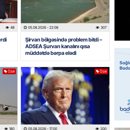
BANNER
Hikmət 
qonşula
48
05.08.2026
- 22:08
307
vermə
rdi
Şirvan bölgəsində problem bitdi –
05.08.
ADSEA Şurvan kanalını qısa
müddətdə bərpa elədi
REKLAM
Biləcər
üçün ha
Özəl
Özəl
05.08.
BANNER
Xameney
ilə bağl
05.08.
GÜNDƏM
180
05.08.2026
- 17:00
200