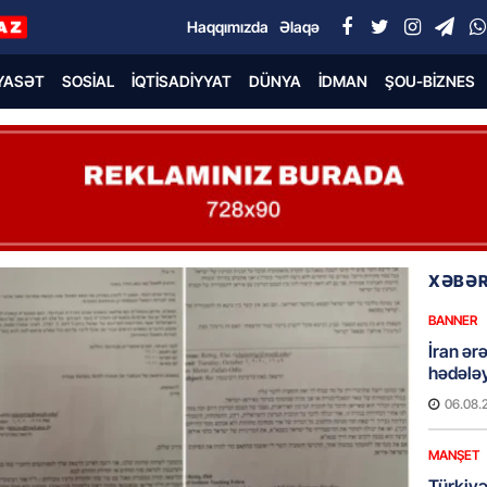
Haqqımızda
Əlaqə
YASƏT
SOSIAL
İQTISADIYYAT
DÜNYA
İDMAN
ŞOU-BIZNES
XƏBƏR
BANNER
İran ər
hədələy
06.08.
MANŞET
Türkiyə