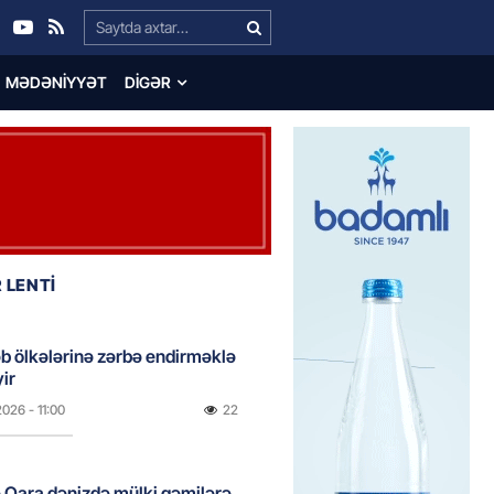
Search…
MƏDƏNIYYƏT
DIGƏR
 LENTİ
əb ölkələrinə zərbə endirməklə
ir
2026
- 11:00
22
 Qara dənizdə mülki gəmilərə