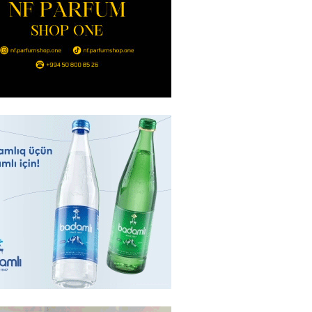
Hacıyev: Azərbaycan ərazisini
ra qarşı istifadəyə imkan
z
2026
- 14:45
85
idə mənzil almaq istəyənlər
nsı imkanları var?
2026
- 14:30
84
inin ofisi Pezeşkianın istefası
ı iddiaları təkzib etdi
2026
- 14:15
116