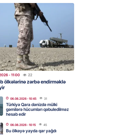
Qənizadə açıqlama verdi
2026
- 09:45
48
bölgəsində problem bitdi –
Şurvan kanalını qısa müddətdə
lədi
2026
- 22:08
307
2026
- 11:00
22
 “Sabah” Danimarkada “Orhus”
əb ölkələrinə zərbə endirməklə
lə qarşılaşacaq
yir
2026
- 17:45
320
06.08.2026
- 10:45
31
Türkiyə Qara dənizdə mülki
gəmilərə hücumları qəbuledilməz
aya məxsus təyyarə
hesab edir
yada dron hücumuna məruz
06.08.2026
- 10:15
45
Bu ölkəyə yayda qar yağdı
2026
- 17:30
180