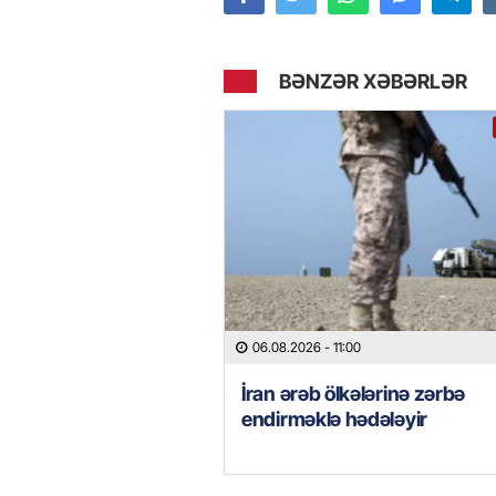
BƏNZƏR XƏBƏRLƏR
06.08.2026
- 11:00
İran ərəb ölkələrinə zərbə
endirməklə hədələyir