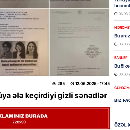
hücumla
06.08.
HIDROME
Bu əraz
06.08.
BANNER
Bu ölkə
06.08.
265
12.06.2025
- 17:45
GÜNDƏM
üya ələ keçirdiyi gizli sənədlər
Yaponiy
BIZ F
xatirəs
06.08.
GÜNDƏM
ÖZƏL 