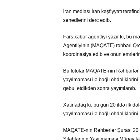
İran mediası İran kəşfiyyatı tərəfində
sənədlərini dərc edib.
Fars xəbər agentliyi yazır ki, bu 
Agentliyinin (MAQATE) rəhbəri Qros
koordinasiya edib və onun əmrləri
Bu fotolar MAQATE-nin Rəhbərlər Ş
yayılmaması ilə bağlı öhdəlikləri
qəbul etdikdən sonra yayımlanıb.
Xatirladaq ki, bu gün 20 ildə ilk d
yayılmaması ilə bağlı öhdəliklərin
MAQATE-nin Rəhbərlər Şurası 20 il
Silahlarının Yayılmaması Müqavilə