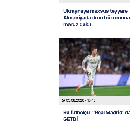
Ukraynaya məxsus təyyarə
Almaniyada dron hücumuna
məruz qaldı
05.08.2026
- 16:45
Bu futbolçu “Real Madrid”d
GETDİ