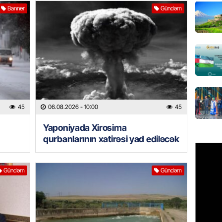
Banner
Gündəm
Paşinya
05.08.
HADISƏ
Qəbiris
söydü,
05.08.
45
06.08.2026
- 10:00
45
BANNER
Ukrayn
Yaponiyada Xirosima
Rusiyad
qurbanlarının xatirəsi yad ediləcək
05.08.
Gündəm
Gündəm
MƏDƏNI
Azərbay
Türkiy
imza at
05.08.