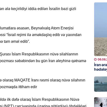
Çingiz 
06.08.
n ələ keçirildiyi iddia edilən İsrailin bəzi gizli
GÜNDƏM
Şirvan 
məlumatlara əsasən, Beynəlxalq Atom Enerjisi
ADSEA 
si “İsrail rejimi ilə əməkdaşlıq edib və yaxından
bərpa e
nə tam əməl edib”.
05.08.
urası İslam Respublikasının nüvə silahlarının
İDMAN
06.08.
Bu gün
ni pozması səbəbindən bu gün İran əleyhinə qətnamə
İran ər
klubu i
hədələ
05.08.
əfə olaraq MAQATE İranı rəsmi olaraq nüvə silahının
ÖZƏL
i pozmaqda ittiham edir
Ukrayn
Almani
də ilk dəfə olaraq İslam Respublikasının Nüvə
qaldı
si (NPT) çərçivəsində üzərinə götürdüyü öhdəlikləri
05.08.