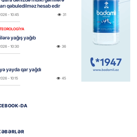
rı qəbuledilməz hesab edir
2026
- 10:45
31
TEOROLOGIYA
ilərə yağış yağıb
2026
- 10:30
36
yə yayda qar yağdı
2026
- 10:15
45
ada Xirosima qurbanlarının
ACEBOOK-DA
i yad ediləcək
2026
- 10:00
45
XƏBƏRLƏR