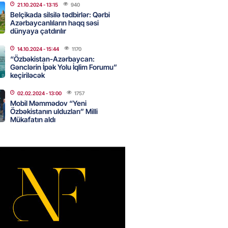
21.10.2024
- 13:15
940
n ondan narazıdır
Belçikada silsilə tədbirlər: Qərbi
Azərbaycanlıların haqq səsi
2026
- 15:45
155
dünyaya çatdırılır
14.10.2024
- 15:44
1170
“Özbəkistan-Azərbaycan:
tanlıqda İNSİDENT: mollanı
Gənclərin İpək Yolu İqlim Forumu”
keçiriləcək
 həbs olundu
2026
- 15:30
90
02.02.2024
- 13:00
1757
Mobil Məmmədov “Yeni
Özbəkistanın ulduzları” Milli
Mükafatın aldı
adan İDDİA: Şimali Koreya
a 120 ballistik raket yerləşdirib
2026
- 15:15
91
YYƏT
canlı musiqi terapevti
ədə unudulmaz sənət gecəsinə
dı – FOTO
2026
- 15:00
116