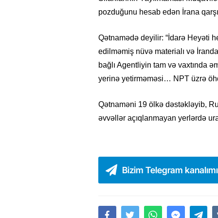
pozduğunu hesab edən İrana qarşı
Qətnamədə deyilir: “İdarə Heyəti he
edilməmiş nüvə materialı və İranda 
bağlı Agentliyin tam və vaxtında əm
yerinə yetirməməsi… NPT üzrə öhdə
Qətnaməni 19 ölkə dəstəkləyib, Rus
əvvəllər açıqlanmayan yerlərdə ura
Bizim Telegram kanalım