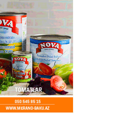
bu canlıların hücumu başlayıb?
tülər narahatlıq yaratdı: FOTO
2026
- 14:00
98
 PENSİYA VƏ MÜAVİNƏTLƏR
N ARTIRILACAQ? – Mühüm
AMA
2026
- 13:45
139
Bakıda yağış yağacaq
2026
- 13:30
106
göndərdiyi tiryək ələ keçdi:
yaya gedirmiş
2026
- 13:15
85