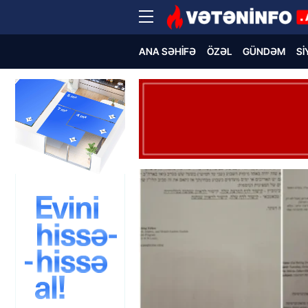
ANA SƏHIFƏ
ÖZƏL
GÜNDƏM
SI