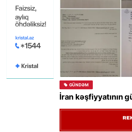
GÜNDƏM
İran kəşfiyyatının g