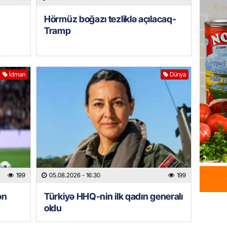
Xəzərə 
Hörmüz boğazı tezliklə açılacaq-
– Görün
Tramp
05.08.
GÜNDƏM
MAAŞ,
İdman
Dünya
YENİDƏ
AÇIQL
05.08.
GÜNDƏM
Sabah 
05.08.
199
05.08.2026
- 16:30
199
ÖZƏL
ən
Türkiyə HHQ-nin ilk qadın generalı
İranın 
oldu
Britani
05.08.