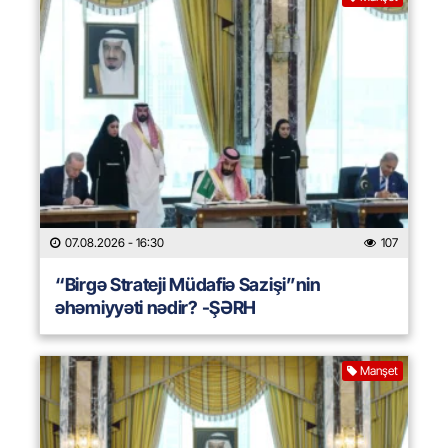
07.08.2026
- 16:30
107
“Birgə Strateji Müdafiə Sazişi”nin
əhəmiyyəti nədir? -ŞƏRH
Manşet