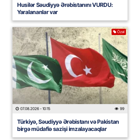
Husilər Səudiyyə Ərəbistanını VURDU:
Yaralananlar var
Özəl
07.08.2026
- 10:15
99
Türkiyə, Səudiyyə Ərəbistanı və Pakistan
birgə müdafiə sazişi imzalayacaqlar