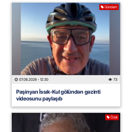
Gündəm
07.08.2026
- 12:30
73
Paşinyan İssık-Kul gölündən gəzinti
videosunu paylaşıb
Özəl