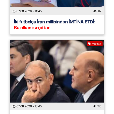
07.08.2026
- 14:45
117
İki futbolçu İran millisindən İMTİNA ETDİ:
Bu ölkəni seçdilər
Manşet
07.08.2026
- 13:45
115