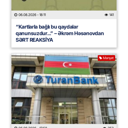
06.08.2026
- 18:11
141
“Kartlarla bağlı bu qaydalar
qanunsuzdur…” – Əkrəm Həsənovdan
SƏRT REAKSİYA
Manşet