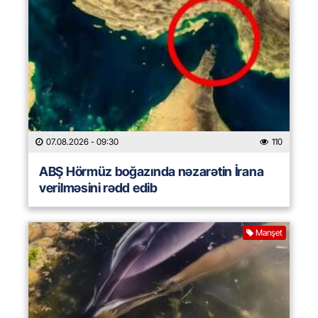
07.08.2026
- 09:30
110
ABŞ Hörmüz boğazında nəzarətin İrana
verilməsini rədd edib
Manşet