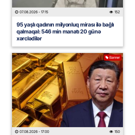
07.08.2026
- 17:15
152
95 yaşlı qadının milyonluq mirası ilə bağlı
qalmaqal: 546 min manatı 20 günə
xərclədilər
Banner
07.08.2026
- 17:00
150