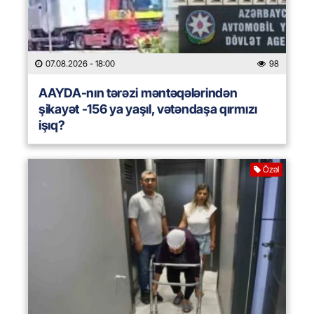
07.08.2026
- 18:00
98
AAYDA-nın tərəzi məntəqələrindən
şikayət -156 ya yaşıl, vətəndaşa qırmızı
işıq?
Özəl