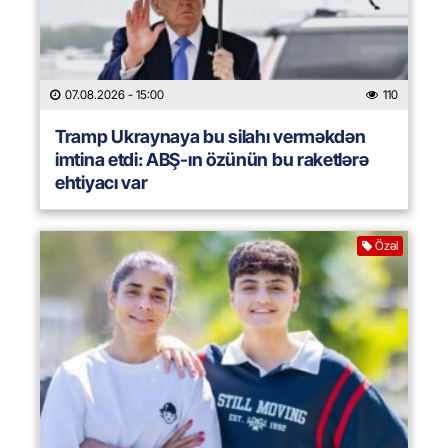
07.08.2026
- 15:00
110
Tramp Ukraynaya bu silahı verməkdən
imtina etdi: ABŞ-ın özünün bu raketlərə
ehtiyacı var
Özəl