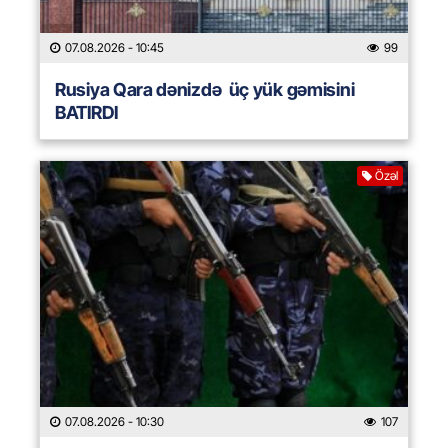
07.08.2026
- 10:45
99
Rusiya Qara dənizdə üç yük gəmisini
BATIRDI
Özəl
07.08.2026
- 10:30
107