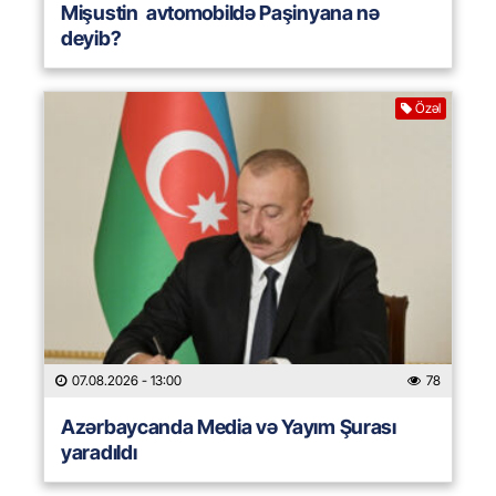
Mişustin avtomobildə Paşinyana nə
deyib?
Özəl
07.08.2026
- 13:00
78
Azərbaycanda Media və Yayım Şurası
yaradıldı