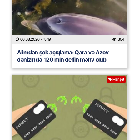
06.08.2026
- 18:19
304
Alimdən şok açıqlama: Qara və Azov
dənizində 120 min delfin məhv olub
Manşet