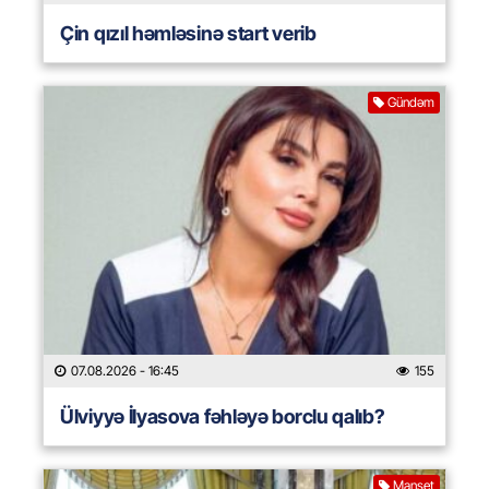
Çin qızıl həmləsinə start verib
Gündəm
07.08.2026
- 16:45
155
Ülviyyə İlyasova fəhləyə borclu qalıb?
Manşet