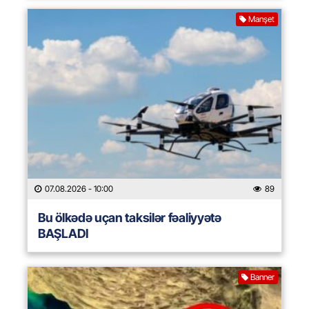
Manşet
07.08.2026
- 10:00
89
Bu ölkədə uçan taksilər fəaliyyətə
BAŞLADI
Banner