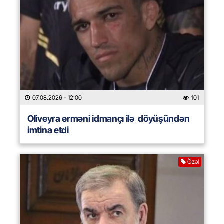
07.08.2026
- 12:00
101
Oliveyra erməni idmançı ilə döyüşündən
imtina etdi
Özəl