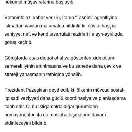
hökumət müşavirələrinə başlayıb.
Vətəninfo.az xəbər verir ki, İranın “Tasnim” agentliyinə
istinadən yayılan məlumatda bildirilir ki, dövlət başçısı
səhiyyə, neft və kənd təsərrüfatı nazirləri ilə ayrı-ayrılıqda
görüş keçirib.
Görüşlərdə əsas diqqət əhaliyə göstərilən xidmətlərin
səmərəliliyinin artırılmasına və bu sahədə daha çevik və
strateji yanaşmanın tətbiqinə yönəlib.
Prezident Pezeşkian qeyd edib ki, ölkənin mövcud sosial-
iqtisadi vəziyyəti daha güclü koordinasiya və planlaşdırma
tələb edir. O, bu istiqamətdə digər qurumların
nümayəndələri ilə də məsləhətləşmələrin davam
etdiriləcəyini bildirib.