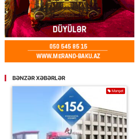
BƏNZƏR XƏBƏRLƏR
Manşet