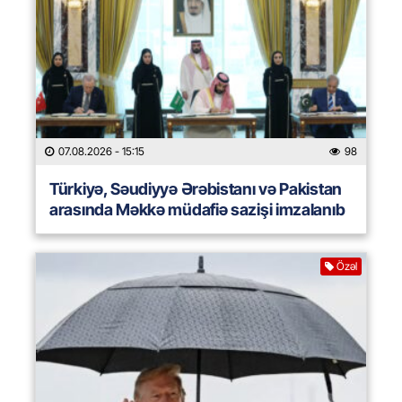
07.08.2026
- 15:15
98
Türkiyə, Səudiyyə Ərəbistanı və Pakistan
arasında Məkkə müdafiə sazişi imzalanıb
Özəl