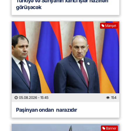
Türkiyə və Suriyanın xarici işlər nazirləri
görüşəcək
Manşet
05.08.2026
- 15:45
154
Paşinyan ondan narazıdır
Banner