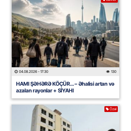
04.08.2026
- 17:30
130
HAMI ŞƏHƏRƏ KÖÇÜR… – Əhalisi artan və
azalan rayonlar + SİYAHI
Özəl