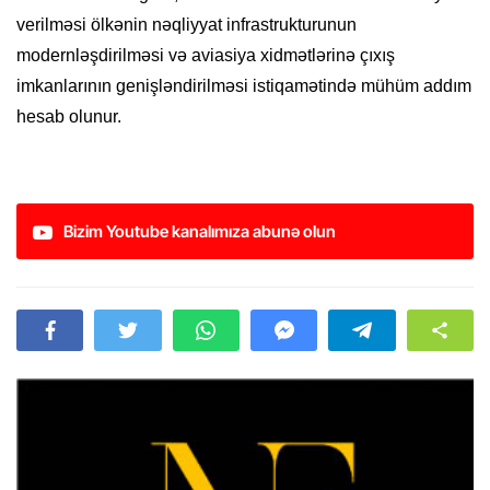
verilməsi ölkənin nəqliyyat infrastrukturunun
modernləşdirilməsi və aviasiya xidmətlərinə çıxış
imkanlarının genişləndirilməsi istiqamətində mühüm addım
hesab olunur.
Bizim Youtube kanalımıza abunə olun