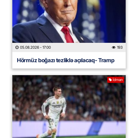
05.08.2026
- 17:00
193
Hörmüz boğazı tezliklə açılacaq- Tramp
İdman