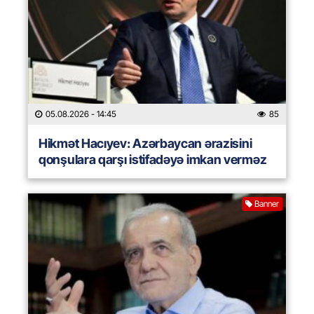
05.08.2026
- 14:45
85
Hikmət Hacıyev: Azərbaycan ərazisini
qonşulara qarşı istifadəyə imkan verməz
Banner