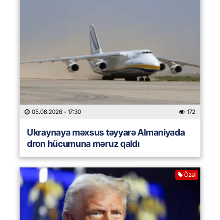
05.08.2026
- 17:30
172
Ukraynaya məxsus təyyarə Almaniyada
dron hücumuna məruz qaldı
Özəl