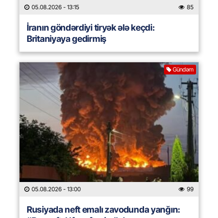
05.08.2026
- 13:15
85
İranın göndərdiyi tiryək ələ keçdi:
Britaniyaya gedirmiş
Gündəm
05.08.2026
- 13:00
99
Rusiyada neft emalı zavodunda yanğın: