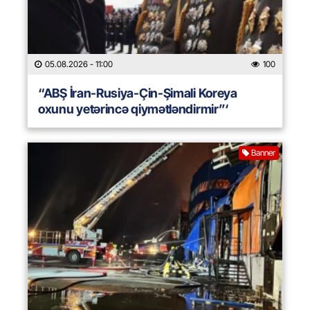
05.08.2026
- 11:00
100
“ABŞ İran-Rusiya-Çin-Şimali Koreya
oxunu yetərincə qiymətləndirmir”‘
Banner