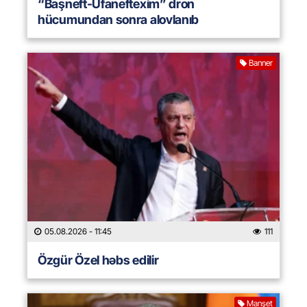
“Başneft-Ufaneftexim” dron
hücumundan sonra alovlanıb
Banner
05.08.2026
- 11:45
111
Özgür Özel həbs edilir
Manşet