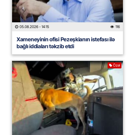
05.08.2026
- 14:15
116
Xameneyinin ofisi Pezeşkianın istefası ilə
bağlı iddiaları təkzib etdi
Özəl