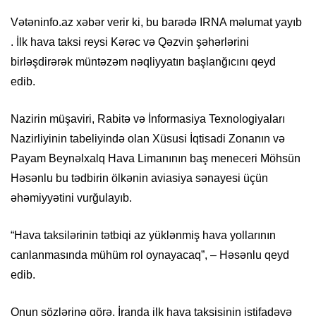
Vətəninfo.az xəbər verir ki, bu barədə
IRNA
məlumat yayıb
. İlk hava taksi reysi Kərəc və Qəzvin şəhərlərini
birləşdirərək müntəzəm nəqliyyatın başlanğıcını qeyd
edib.
Nazirin müşaviri, Rabitə və İnformasiya Texnologiyaları
Nazirliyinin tabeliyində olan Xüsusi İqtisadi Zonanın və
Payam Beynəlxalq Hava Limanının baş meneceri Möhsün
Həsənlu bu tədbirin ölkənin aviasiya sənayesi üçün
əhəmiyyətini vurğulayıb.
“Hava taksilərinin tətbiqi az yüklənmiş hava yollarının
canlanmasında mühüm rol oynayacaq”, – Həsənlu qeyd
edib.
Onun sözlərinə görə, İranda ilk hava taksisinin istifadəyə