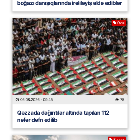
boğazı danışıqlarında irəliləyiş əldə ediblər
Özəl
05.08.2026
- 09:45
75
Qəzzada dağıntılar altında tapılan 112
nəfər dəfn edilib
Banner