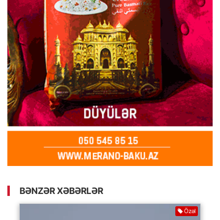
BƏNZƏR XƏBƏRLƏR
Özəl