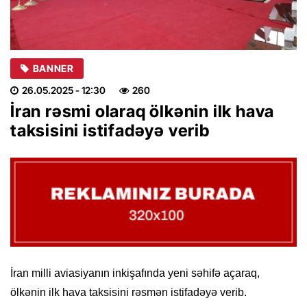
BANNER
26.05.2025
- 12:30
260
İran rəsmi olaraq ölkənin ilk hava
taksisini istifadəyə verib
İran milli aviasiyanın inkişafında yeni səhifə açaraq,
ölkənin ilk hava taksisini rəsmən istifadəyə verib.