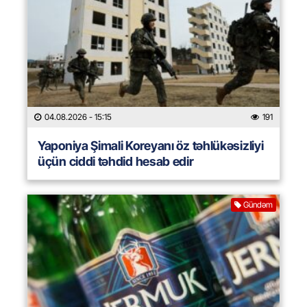
04.08.2026
- 15:15
191
Yaponiya Şimali Koreyanı öz təhlükəsizliyi
üçün ciddi təhdid hesab edir
Gündəm