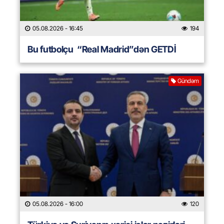
05.08.2026
- 16:45
194
Bu futbolçu “Real Madrid”dən GETDİ
Gündəm
05.08.2026
- 16:00
120