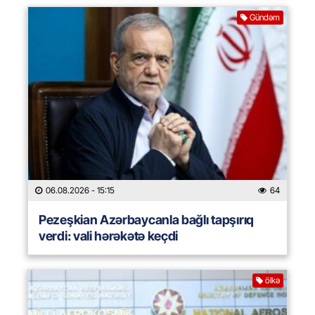
Gündəm
06.08.2026
- 15:15
64
Pezeşkian Azərbaycanla bağlı tapşırıq
verdi: vali hərəkətə keçdi
ölkə