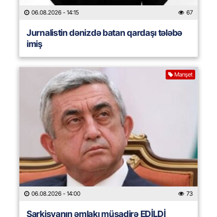
06.08.2026
- 14:15
67
Jurnalistin dənizdə batan qardaşı tələbə
imiş
Manşet
06.08.2026
- 14:00
73
Sarkisyanın əmlakı müsadirə EDİLDİ