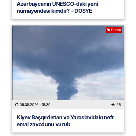
Azərbaycanın UNESCO-dakı yeni
nümayəndəsi kimdir? – DOSYE
Dünya
06.08.2026
- 15:30
56
Kiyev Başqırdıstan və Yaroslavldakı neft
emal zavodunu vurub