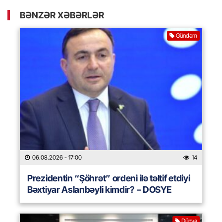
BƏNZƏR XƏBƏRLƏR
Gündəm
06.08.2026
- 17:00
14
Prezidentin “Şöhrət” ordeni ilə təltif etdiyi
Bəxtiyar Aslanbəyli kimdir? – DOSYE
Dünya