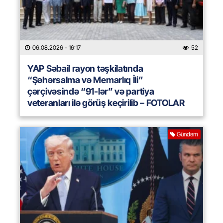
06.08.2026
- 16:17
52
YAP Səbail rayon təşkilatında
“Şəhərsalma və Memarlıq İli”
çərçivəsində “91-lər” və partiya
veteranları ilə görüş keçirilib – FOTOLAR
Gündəm