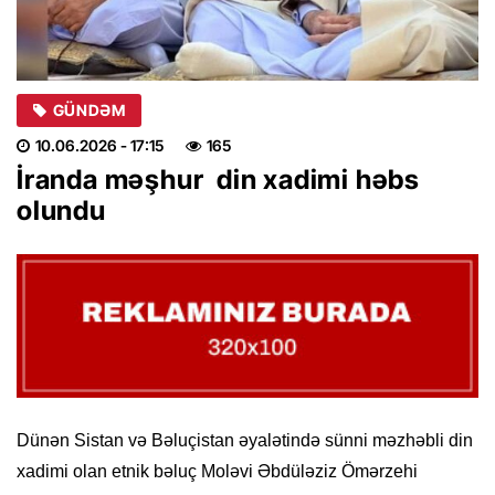
GÜNDƏM
10.06.2026
- 17:15
165
İranda məşhur din xadimi həbs
olundu
Dünən Sistan və Bəluçistan əyalətində sünni məzhəbli din
xadimi olan etnik bəluç Moləvi Əbdüləziz Ömərzehi