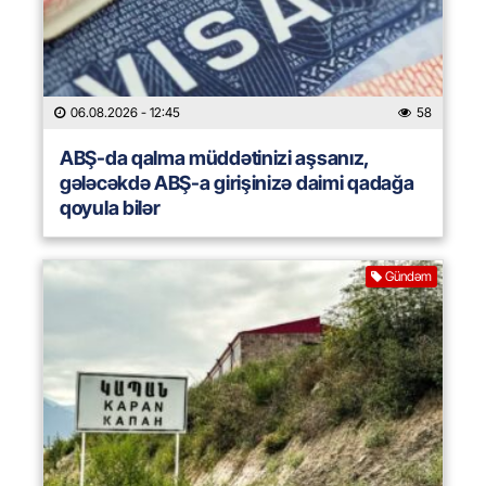
06.08.2026
- 12:45
58
ABŞ-da qalma müddətinizi aşsanız,
gələcəkdə ABŞ-a girişinizə daimi qadağa
qoyula bilər
Gündəm