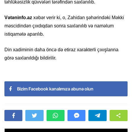
təhlükəsizlik qüvvələri tərəfindən saxlanılıb.
Vətəninfo.az
xəbər verir ki, o, Zahidan şəhərindəki Məkki
məscidindən çıxdıqdan sonra saxlanılıb və naməlum
istiqamətə aparılıb.
Din xadiminin daha öncə də etiraz xarakterli çıxışlarına
görə saxlanıldığı bildirilir.
Bizim Facebook kanalımıza abunə olun