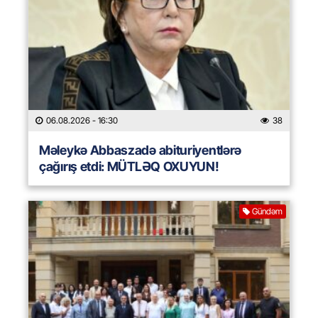
06.08.2026
- 16:30
38
Məleykə Abbaszadə abituriyentlərə
çağırış etdi: MÜTLƏQ OXUYUN!
Gündəm