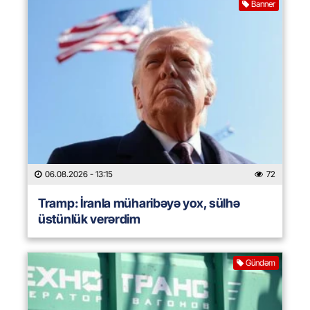
Banner
06.08.2026
- 13:15
72
Tramp: İranla müharibəyə yox, sülhə
üstünlük verərdim
Gündəm