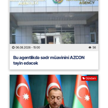
06.08.2026
- 15:00
56
Bu agentlikdə sədr müavinini AZCON
təyin edəcək
Gündəm