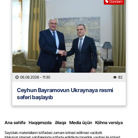
Gündəm
06.08.2026
- 11:30
82
Ceyhun Bayramovun Ukraynaya rəsmi
səfəri başlayıb
Ana səhifə
Haqqımızda
Əlaqə
Media üçün
Köhnə versiya
Saytdakı materialların istifadəsi zamanı istinad edilməsi vacibdir.
Məlumat internet səhifələrində istifadə edildikdə hiperlink vasitəsi ilə istinad