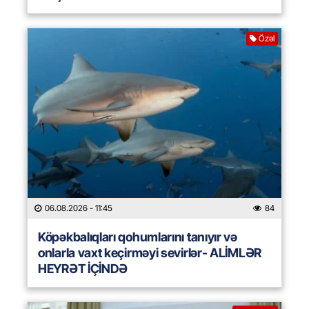
Özəl
06.08.2026
- 11:45
84
Köpəkbalıqları qohumlarını tanıyır və
onlarla vaxt keçirməyi sevirlər- ALİMLƏR
HEYRƏT İÇİNDƏ