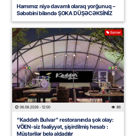
Hamımız niyə davamlı olaraq yorğunuq –
Səbəbini biləndə ŞOKA DÜŞƏCƏKSİNİZ
Banner
06.08.2026
- 12:00
86
“Kaddeh Bulvar” restoranında şok olay:
VÖEN-siz fəaliyyət, şişirdilmiş hesab :
Müştərilər belə aldadılır