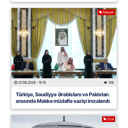
Manşet
07.08.2026
- 15:15
138
Türkiyə, Səudiyyə Ərəbistanı və Pakistan
arasında Məkkə müdafiə sazişi imzalanıb
Özəl