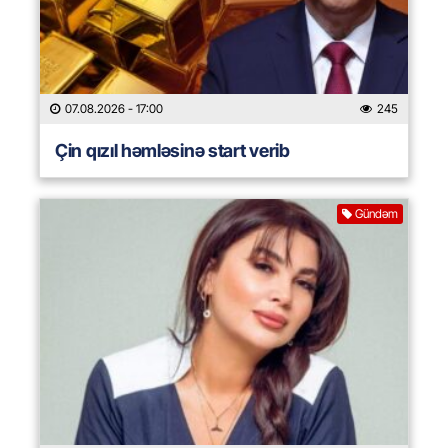
07.08.2026
- 17:00
245
Çin qızıl həmləsinə start verib
Gündəm