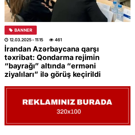
BANNER
12.03.2025
- 11:15
461
İrandan Azərbaycana qarşı
təxribat: Qondarma rejimin
“bayrağı” altında “erməni
ziyalıları” ilə görüş keçirildi