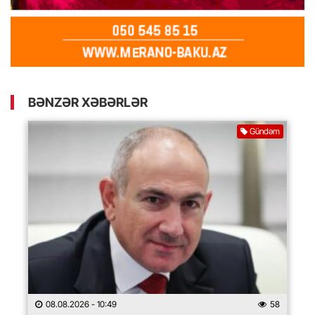
BƏNZƏR XƏBƏRLƏR
Gündəm
08.08.2026
- 10:49
58