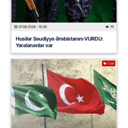
07.08.2026
- 10:30
111
Husilər Səudiyyə Ərəbistanını VURDU:
Yaralananlar var
Özəl