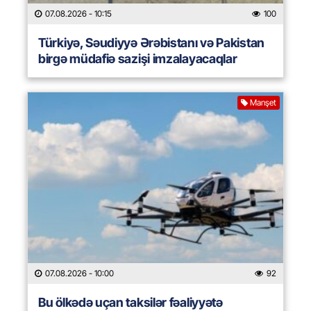
07.08.2026
- 10:15
100
Türkiyə, Səudiyyə Ərəbistanı və Pakistan
birgə müdafiə sazişi imzalayacaqlar
Manşet
07.08.2026
- 10:00
92
Bu ölkədə uçan taksilər fəaliyyətə