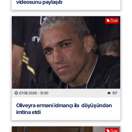
videosunu paylaşıb
Özəl
07.08.2026
- 12:00
107
Oliveyra erməni idmançı ilə döyüşündən
imtina etdi
Özəl