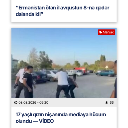
“Ermənistan ötən il avqustun 8-nə qədər
dalanda idi”
Manşet
08.08.2026
- 09:20
66
17 yaşlı qızın nişanında mediaya hücum
olundu — VİDEO