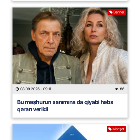
Banner
08.08.2026
- 09:11
86
Bu məşhurun xanımına da qiyabi həbs
qərarı verildi
Manşet