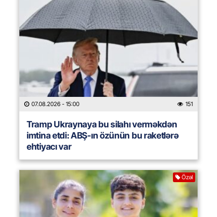
07.08.2026
- 15:00
151
Tramp Ukraynaya bu silahı verməkdən
imtina etdi: ABŞ-ın özünün bu raketlərə
ehtiyacı var
Özəl