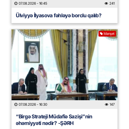
07.08.2026
- 16:45
241
Ülviyyə İlyasova fəhləyə borclu qalıb?
Manşet
07.08.2026
- 16:30
147
“Birgə Strateji Müdafiə Sazişi”nin
əhəmiyyəti nədir? -ŞƏRH