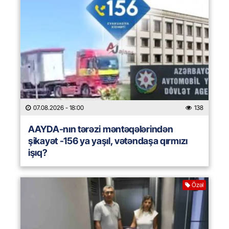
07.08.2026
- 18:00
138
AAYDA-nın tərəzi məntəqələrindən
şikayət -156 ya yaşıl, vətəndaşa qırmızı
işıq?
Özəl