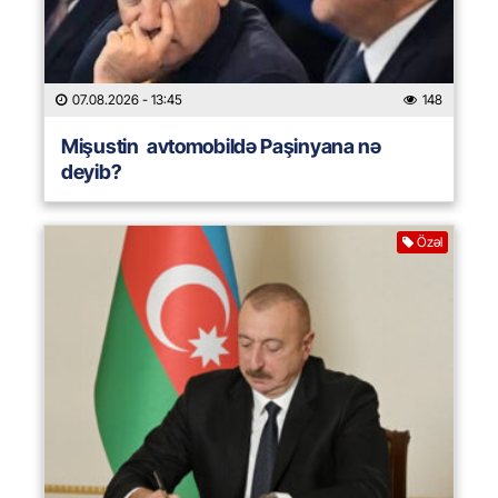
07.08.2026
- 13:45
148
Mişustin avtomobildə Paşinyana nə
deyib?
Özəl