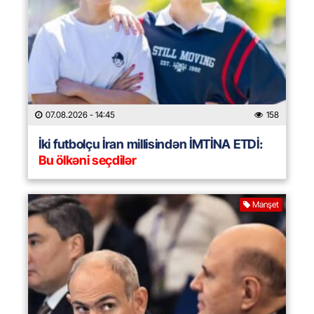
07.08.2026
- 14:45
158
İki futbolçu İran millisindən İMTİNA ETDİ:
Bu ölkəni seçdilər
Manşet