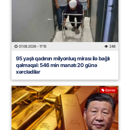
07.08.2026
- 17:15
248
95 yaşlı qadının milyonluq mirası ilə bağlı
qalmaqal: 546 min manatı 20 günə
xərclədilər
Banner