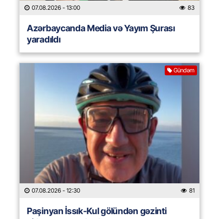
07.08.2026
- 13:00
83
Azərbaycanda Media və Yayım Şurası
yaradıldı
Gündəm
07.08.2026
- 12:30
81
Paşinyan İssık-Kul gölündən gəzinti