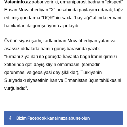
Vətəninfo.az
xəbər verir ki, ermənipərəst bədnam “ekspert”
Ehsan Movəhhediyan “X” hesabında paylaşım edərək, ləğv
edilmiş qondarma “DQR”nin saxta “bayrağı” altında erməni
həmkarları ilə görüşdüyünü açıqlayıb.
Özünü siyasi şərhçi adlandıran Movəhhediyan yalan və
əsassız iddialarla həmin görüş barəsində yazıb:
“Erməni ziyalıları ilə görüşdə İrəvanla bağlı İranın qırmızı
xətlərində qəti dəyişikliyin olmamasını (sərhədin
qorunması və geosiyasi dəyişikliklər), Türkiyənin
Suriyadakı siyasətinin İran və Ermənistan üçün təhlükəsini
vurğuladıq”.
Bizim Facebook kanalımıza abunə olun