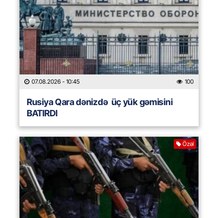
07.08.2026
- 10:45
100
Rusiya Qara dənizdə üç yük gəmisini
BATIRDI
Özəl