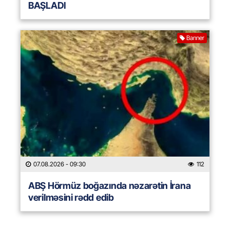
BAŞLADI
Banner
07.08.2026
- 09:30
112
ABŞ Hörmüz boğazında nəzarətin İrana
verilməsini rədd edib