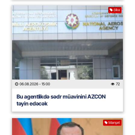
ölkə
06.08.2026
- 15:00
72
Bu agentlikdə sədr müavinini AZCON
təyin edəcək
Manşet