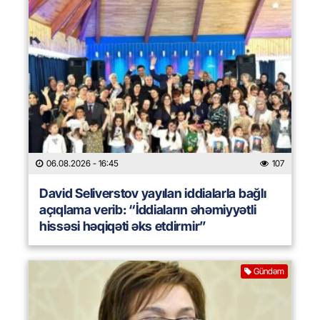
06.08.2026
- 16:45
107
David Seliverstov yayılan iddialarla bağlı
açıqlama verib: “İddiaların əhəmiyyətli
hissəsi həqiqəti əks etdirmir”
Gündəm