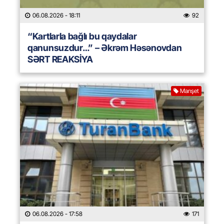
06.08.2026
- 18:11
92
“Kartlarla bağlı bu qaydalar
qanunsuzdur…” – Əkrəm Həsənovdan
SƏRT REAKSİYA
Manşet
06.08.2026
- 17:58
171