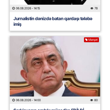
06.08.2026
- 14:15
78
Jurnalistin dənizdə batan qardaşı tələbə
imiş
Manşet
06.08.2026
- 14:00
80