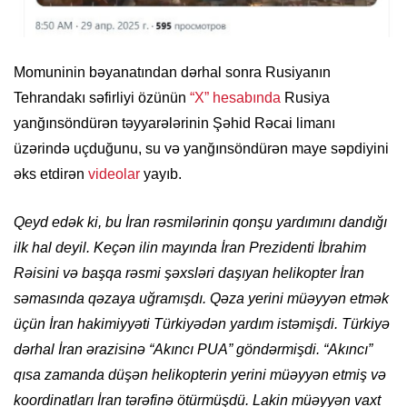
Momuninin bəyanatından dərhal sonra Rusiyanın
Tehrandakı səfirliyi özünün
“X” hesabında
Rusiya
yanğınsöndürən təyyarələrinin Şəhid Rəcai limanı
üzərində uçduğunu, su və yanğınsöndürən maye səpdiyini
əks etdirən
videolar
yayıb.
Qeyd edək ki, bu İran rəsmilərinin qonşu yardımını dandığı
ilk hal deyil. Keçən ilin mayında İran Prezidenti İbrahim
Rəisini və başqa rəsmi şəxsləri daşıyan helikopter İran
səmasında qəzaya uğramışdı. Qəza yerini müəyyən etmək
üçün İran hakimiyyəti Türkiyədən yardım istəmişdi. Türkiyə
dərhal İran ərazisinə “Akıncı PUA” göndərmişdi. “Akıncı”
qısa zamanda düşən helikopterin yerini müəyyən etmiş və
koordinatları İran tərəfinə ötürmüşdü. Lakin müəyyən vaxt