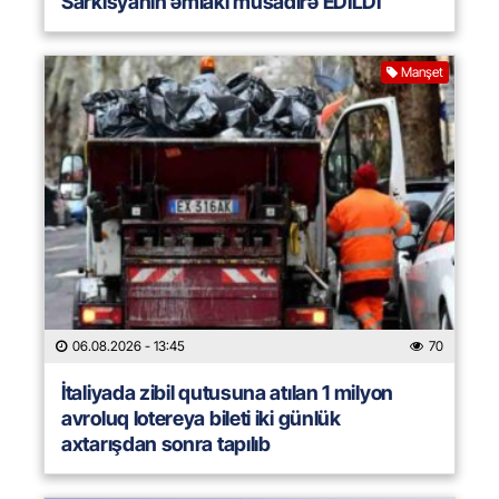
Sarkisyanın əmlakı müsadirə EDİLDİ
Manşet
06.08.2026
- 13:45
70
İtaliyada zibil qutusuna atılan 1 milyon
avroluq lotereya bileti iki günlük
axtarışdan sonra tapılıb