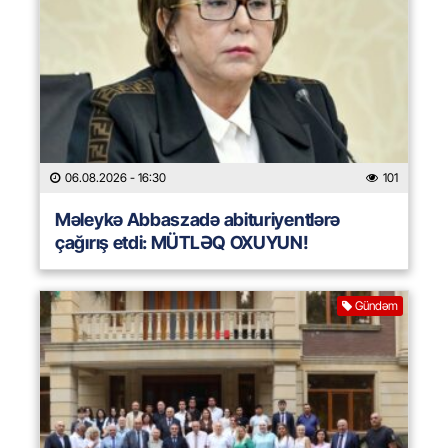
06.08.2026
- 16:30
101
Məleykə Abbaszadə abituriyentlərə
çağırış etdi: MÜTLƏQ OXUYUN!
Gündəm