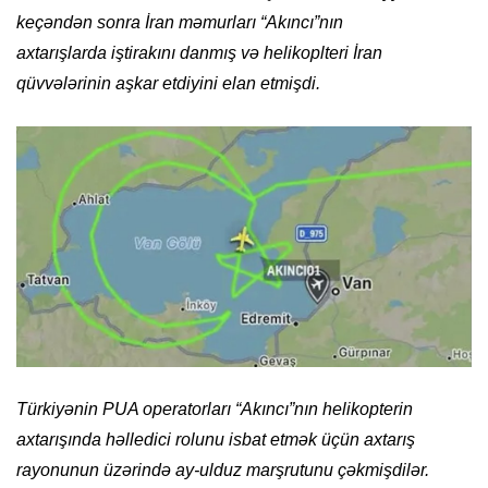
keçəndən sonra İran məmurları “Akıncı”nın
axtarışlarda iştirakını danmış və helikoplteri İran
qüvvələrinin aşkar etdiyini elan etmişdi.
Türkiyənin PUA operatorları “Akıncı”nın helikopterin
axtarışında həlledici rolunu isbat etmək üçün axtarış
rayonunun üzərində ay-ulduz marşrutunu çəkmişdilər.