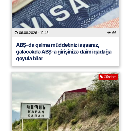
06.08.2026
- 12:45
66
ABŞ-da qalma müddətinizi aşsanız,
gələcəkdə ABŞ-a girişinizə daimi qadağa
qoyula bilər
Gündəm