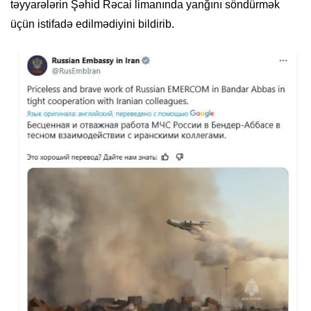
təyyarələrin Şəhid Rəcai limanında yanğını söndürmək
üçün istifadə edilmədiyini bildirib.