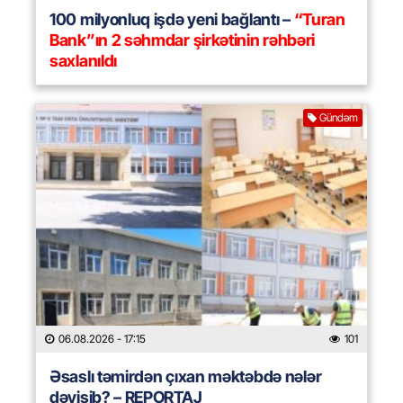
100 milyonluq işdə yeni bağlantı –
“Turan
Bank”ın 2 səhmdar şirkətinin rəhbəri
saxlanıldı
Gündəm
06.08.2026
- 17:15
101
Əsaslı təmirdən çıxan məktəbdə nələr
dəyişib? – REPORTAJ