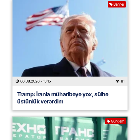
Banner
06.08.2026
- 13:15
81
Tramp: İranla müharibəyə yox, sülhə
üstünlük verərdim
Gündəm