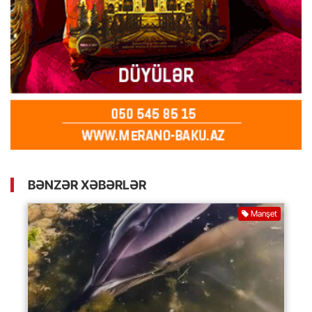
BƏNZƏR XƏBƏRLƏR
Manşet