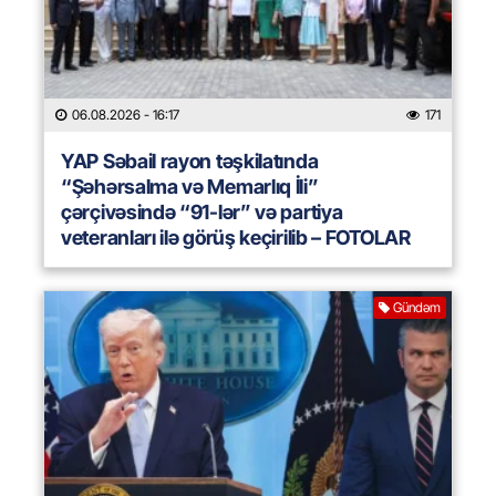
06.08.2026
- 16:17
171
YAP Səbail rayon təşkilatında
“Şəhərsalma və Memarlıq İli”
çərçivəsində “91-lər” və partiya
veteranları ilə görüş keçirilib – FOTOLAR
Gündəm