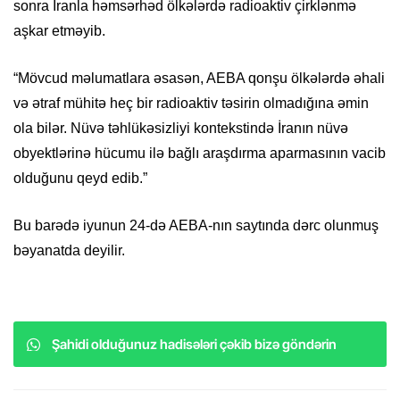
sonra İranla həmsərhəd ölkələrdə radioaktiv çirklənmə
aşkar etməyib.
“Mövcud məlumatlara əsasən, AEBA qonşu ölkələrdə əhali
və ətraf mühitə heç bir radioaktiv təsirin olmadığına əmin
ola bilər. Nüvə təhlükəsizliyi kontekstində İranın nüvə
obyektlərinə hücumu ilə bağlı araşdırma aparmasının vacib
olduğunu qeyd edib.”
Bu barədə iyunun 24-də AEBA-nın saytında dərc olunmuş
bəyanatda deyilir.
Şahidi olduğunuz hadisələri çəkib bizə göndərin