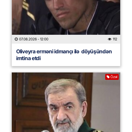
07.08.2026
- 12:00
112
Oliveyra erməni idmançı ilə döyüşündən
imtina etdi
Özəl