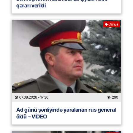
qərarı verildi
Dünya
07.08.2026
- 17:30
290
Ad günü şənliyində yaralanan rus general
öldü – VİDEO