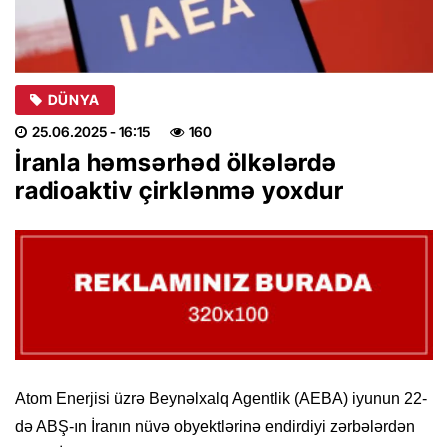
DÜNYA
25.06.2025
- 16:15
160
İranla həmsərhəd ölkələrdə
radioaktiv çirklənmə yoxdur
Atom Enerjisi üzrə Beynəlxalq Agentlik (AEBA) iyunun 22-
də ABŞ-ın İranın nüvə obyektlərinə endirdiyi zərbələrdən