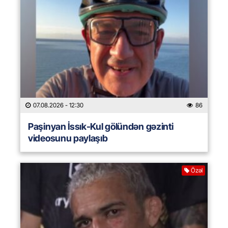
07.08.2026
- 12:30
86
Paşinyan İssık-Kul gölündən gəzinti
videosunu paylaşıb
Özəl