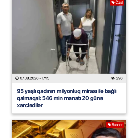
Özəl
07.08.2026
- 17:15
296
95 yaşlı qadının milyonluq mirası ilə bağlı
qalmaqal: 546 min manatı 20 günə
xərclədilər
Banner