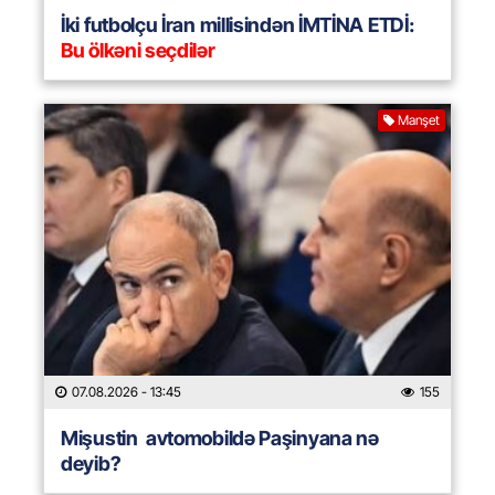
İki futbolçu İran millisindən İMTİNA ETDİ:
Bu ölkəni seçdilər
Manşet
07.08.2026
- 13:45
155
Mişustin avtomobildə Paşinyana nə
deyib?