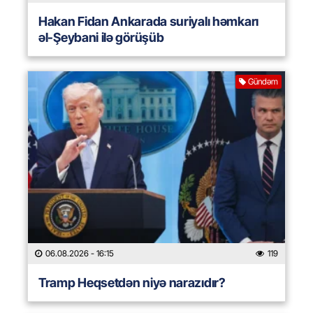
Hakan Fidan Ankarada suriyalı həmkarı
əl-Şeybani ilə görüşüb
Gündəm
06.08.2026
- 16:15
119
Tramp Heqsetdən niyə narazıdır?