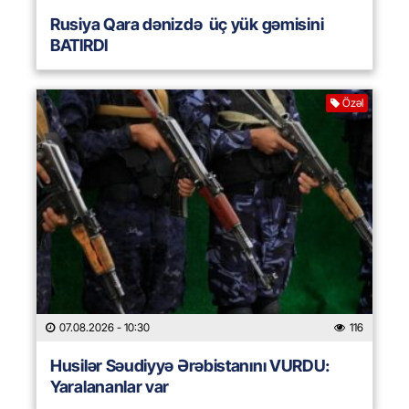
Rusiya Qara dənizdə üç yük gəmisini
BATIRDI
Özəl
07.08.2026
- 10:30
116
Husilər Səudiyyə Ərəbistanını VURDU:
Yaralananlar var