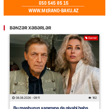
BƏNZƏR XƏBƏRLƏR
Banner
08.08.2026
- 09:11
162
Bu məşhurun xanımına da qiyabi həbs