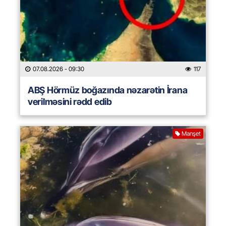
07.08.2026
- 09:30
117
ABŞ Hörmüz boğazında nəzarətin İrana
verilməsini rədd edib
Manşet