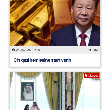
07.08.2026
- 17:00
282
Çin qızıl həmləsinə start verib
Manşet