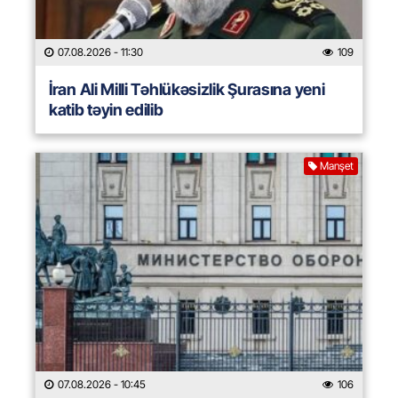
07.08.2026
- 11:30
109
İran Ali Milli Təhlükəsizlik Şurasına yeni
katib təyin edilib
Manşet
07.08.2026
- 10:45
106