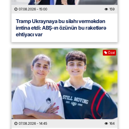
07.08.2026
- 15:00
159
Tramp Ukraynaya bu silahı verməkdən
imtina etdi: ABŞ-ın özünün bu raketlərə
ehtiyacı var
Özəl
07.08.2026
- 14:45
164