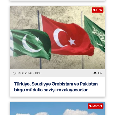
Özəl
07.08.2026
- 10:15
107
Türkiyə, Səudiyyə Ərəbistanı və Pakistan
birgə müdafiə sazişi imzalayacaqlar
Manşet