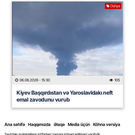
Dünya
06.08.2026
- 15:30
105
Kiyev Başqırdıstan və Yaroslavldakı neft
emal zavodunu vurub
Ana səhifə
Haqqımızda
Əlaqə
Media üçün
Köhnə versiya
Saytdakı materialların istifadəsi zamanı istinad edilməsi vacibdir.