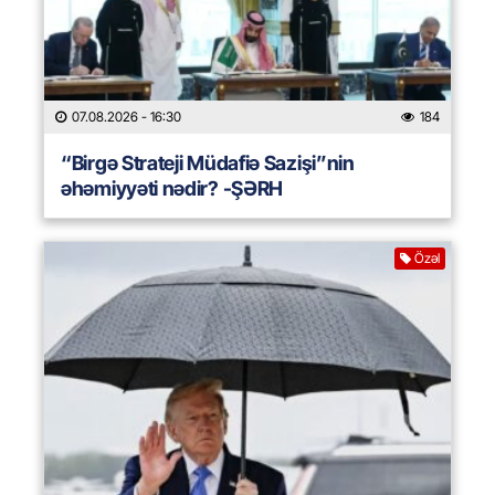
07.08.2026
- 16:30
184
“Birgə Strateji Müdafiə Sazişi”nin
əhəmiyyəti nədir? -ŞƏRH
Özəl