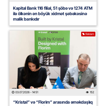
Kapital Bank 116 filial, 51 şöbə və 1274 ATM
ilə ölkənin ən böyük xidmət şəbəkəsinə
malik bankıdır
Reklam
03.07.2026
- 14:51
152
“Kristal” və “Florim” arasında əməkdaşlıq