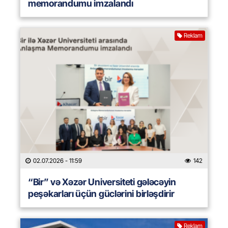
memorandumu imzalandı
Reklam
02.07.2026
- 11:59
142
“Bir” və Xəzər Universiteti gələcəyin
peşəkarları üçün güclərini birləşdirir
Reklam