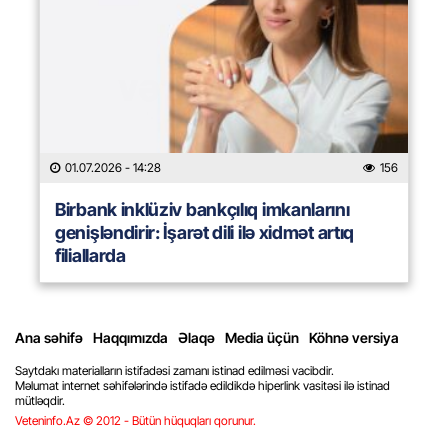
01.07.2026
- 14:28
156
Birbank inklüziv bankçılıq imkanlarını
genişləndirir: İşarət dili ilə xidmət artıq
filiallarda
Ana səhifə
Haqqımızda
Əlaqə
Media üçün
Köhnə versiya
Saytdakı materialların istifadəsi zamanı istinad edilməsi vacibdir.
Məlumat internet səhifələrində istifadə edildikdə hiperlink vasitəsi ilə istinad
mütləqdir.
Veteninfo.Az © 2012 - Bütün hüquqları qorunur.