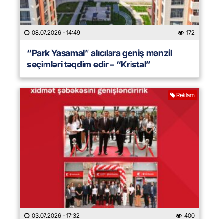
08.07.2026
- 14:49
172
“Park Yasamal” alıcılara geniş mənzil
seçimləri təqdim edir – “Kristal”
Reklam
03.07.2026
- 17:32
400