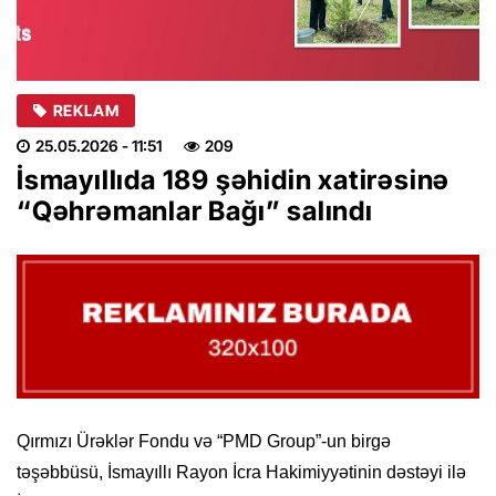
REKLAM
25.05.2026
- 11:51
209
İsmayıllıda 189 şəhidin xatirəsinə
“Qəhrəmanlar Bağı” salındı
Qırmızı Ürəklər Fondu və “PMD Group”-un birgə
təşəbbüsü, İsmayıllı Rayon İcra Hakimiyyətinin dəstəyi ilə