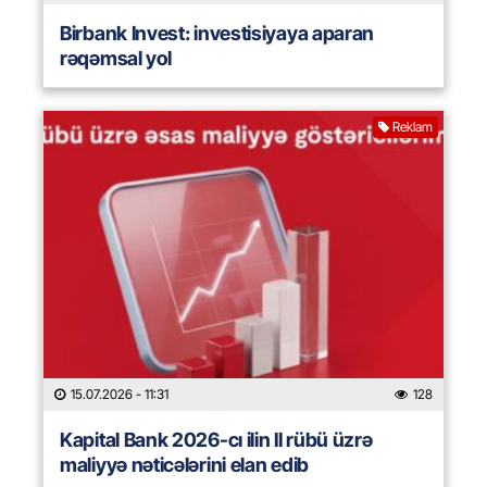
Birbank Invest: investisiyaya aparan
rəqəmsal yol
Reklam
15.07.2026
- 11:31
128
Kapital Bank 2026-cı ilin II rübü üzrə
maliyyə nəticələrini elan edib