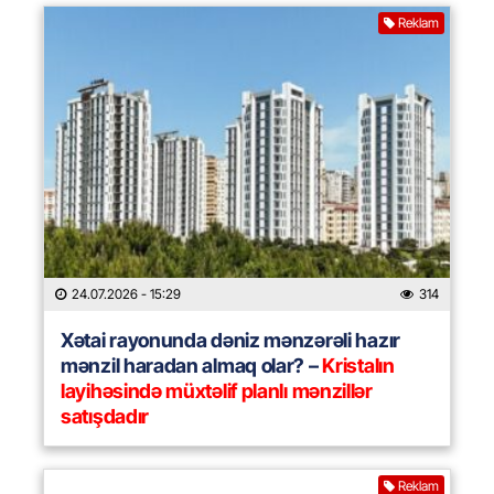
Reklam
24.07.2026
- 15:29
314
Xətai rayonunda dəniz mənzərəli hazır
mənzil haradan almaq olar? –
Kristalın
layihəsində müxtəlif planlı mənzillər
satışdadır
Reklam