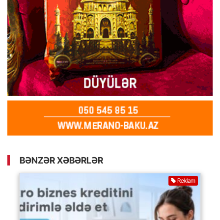
BƏNZƏR XƏBƏRLƏR
Reklam