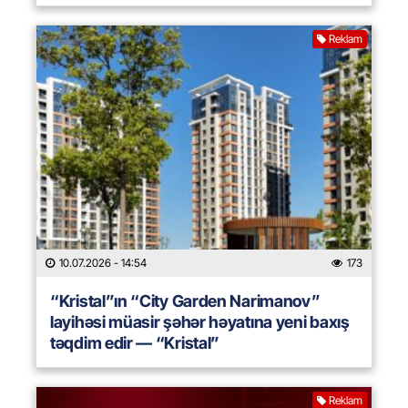
Reklam
10.07.2026
- 14:54
173
“Kristal”ın “City Garden Narimanov”
layihəsi müasir şəhər həyatına yeni baxış
təqdim edir — “Kristal”
Reklam