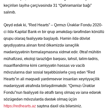
keçirilən layihə çərçivəsində 31 “Qəhrəmanlar bağı”
salınıb.
Qeyd edək ki, “Red Hearts” – Qırmızı Ürəklər Fondu 2020-
ci ildə Kapital Bank-ın bir qrup əməkdaşı tərəfindən könüllü
qrupu olaraq fəaliyyətə başlayıb. Həmin ildə dövlət
qeydiyyatına alınan fond ölkəmizdə ianəçilik
mədəniyyətinin formalaşmasına xidmət edir. Ətraf mühitin
mühafizəsi, ekoloji tarazlığın bərpası, təhsil, təlim-tədris,
maarifləndirmə kimi cəmiyyətin həssas və vacib
mövzularına dair sosial təşəbbüslərlə çıxış edən “Red
Hearts”ın ali məqsədi yardımsevər insanları xeyriyyəçilik
mədəniyyəti ətrafında birləşdirməkdir. “Qırmızı Ürəklər
Fondu”nun fəaliyyəti ilə ətraflı tanış olmaq və ianə edərək
sözügedən mövzularda dəstək olmaq üçün
https://redhearts.az
saytına daxil ola bilərsiniz.