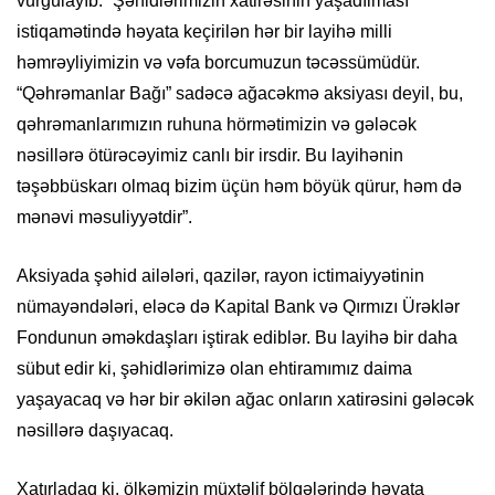
vurğulayıb: “Şəhidlərimizin xatirəsinin yaşadılması
istiqamətində həyata keçirilən hər bir layihə milli
həmrəyliyimizin və vəfa borcumuzun təcəssümüdür.
“Qəhrəmanlar Bağı” sadəcə ağacəkmə aksiyası deyil, bu,
qəhrəmanlarımızın ruhuna hörmətimizin və gələcək
nəsillərə ötürəcəyimiz canlı bir irsdir. Bu layihənin
təşəbbüskarı olmaq bizim üçün həm böyük qürur, həm də
mənəvi məsuliyyətdir”.
Aksiyada şəhid ailələri, qazilər, rayon ictimaiyyətinin
nümayəndələri, eləcə də Kapital Bank və Qırmızı Ürəklər
Fondunun əməkdaşları iştirak ediblər. Bu layihə bir daha
sübut edir ki, şəhidlərimizə olan ehtiramımız daima
yaşayacaq və hər bir əkilən ağac onların xatirəsini gələcək
nəsillərə daşıyacaq.
Xatırladaq ki, ölkəmizin müxtəlif bölgələrində həyata