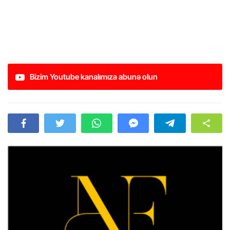
Bizim Youtube kanalımıza abunə olun