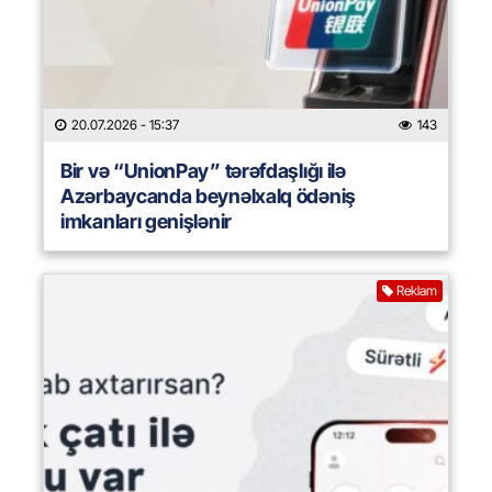
20.07.2026
- 15:37
143
Bir və “UnionPay” tərəfdaşlığı ilə
Azərbaycanda beynəlxalq ödəniş
imkanları genişlənir
Reklam