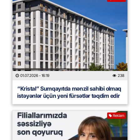
01.07.2026
- 16:19
238
“Kristal” Sumqayıtda mənzil sahibi olmaq
istəyənlər üçün yeni fürsətlər təqdim edir
Reklam