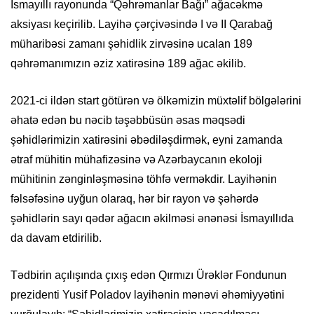
İsmayıllı rayonunda “Qəhrəmanlar Bağı” ağacəkmə
aksiyası keçirilib. Layihə çərçivəsində I və II Qarabağ
müharibəsi zamanı şəhidlik zirvəsinə ucalan 189
qəhrəmanımızın əziz xatirəsinə 189 ağac əkilib.
2021-ci ildən start götürən və ölkəmizin müxtəlif bölgələrini
əhatə edən bu nəcib təşəbbüsün əsas məqsədi
şəhidlərimizin xatirəsini əbədiləşdirmək, eyni zamanda
ətraf mühitin mühafizəsinə və Azərbaycanın ekoloji
mühitinin zənginləşməsinə töhfə verməkdir. Layihənin
fəlsəfəsinə uyğun olaraq, hər bir rayon və şəhərdə
şəhidlərin sayı qədər ağacın əkilməsi ənənəsi İsmayıllıda
da davam etdirilib.
Tədbirin açılışında çıxış edən Qırmızı Ürəklər Fondunun
prezidenti Yusif Poladov layihənin mənəvi əhəmiyyətini