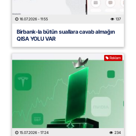
16.07.2026
- 11:55
137
Birbank-la bütün suallara cavab almağın
QISA YOLU VAR
Reklam
15.07.2026
- 17:24
234