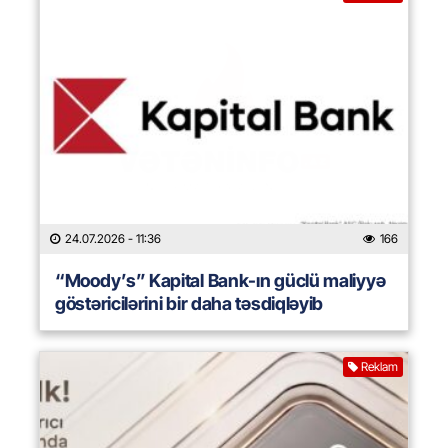
24.07.2026
- 11:36
166
“Moody’s” Kapital Bank-ın güclü maliyyə
göstəricilərini bir daha təsdiqləyib
Reklam