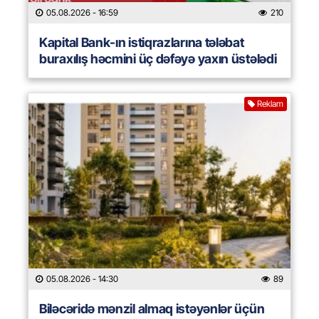
05.08.2026
- 16:59
210
Kapital Bank-ın istiqrazlarına tələbat
buraxılış həcmini üç dəfəyə yaxın üstələdi
Reklam
05.08.2026
- 14:30
89
Biləcəridə mənzil almaq istəyənlər üçün