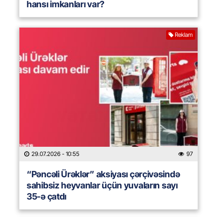
hansı imkanları var?
Reklam
29.07.2026
- 10:55
97
“Pəncəli Ürəklər” aksiyası çərçivəsində
sahibsiz heyvanlar üçün yuvaların sayı
35-ə çatdı