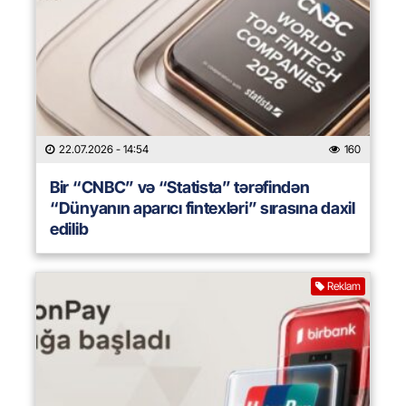
22.07.2026
- 14:54
160
Bir “CNBC” və “Statista” tərəfindən
“Dünyanın aparıcı fintexləri” sırasına daxil
edilib
Reklam