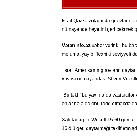
İsrail Qəzza zolağında girovların a
nümayəndə heyətini geri çəkmək qə
Vətəninfo.az
xəbər verir ki, bu ba
məlumat yayıb. Texniki səviyyəli d
“İsrail Amerikanın girovların qaytarıl
xüsusi nümayəndəsi Stiven Vitkoffu
“Bu təklif bu yaxınlarda vasitəçilə
onlar hələ də onu rədd etməkdə dav
Xatırladaq ki, Witkoff 45-60 günlü
16 ölü geri qaytarmağı təklif etmişd