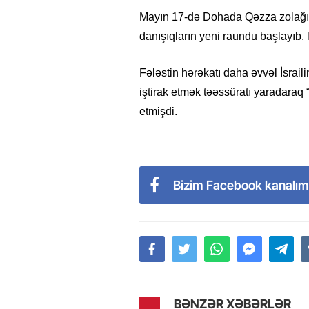
Mayın 17-də Dohada Qəzza zolağın
danışıqların yeni raundu başlayıb, 
Fələstin hərəkatı daha əvvəl İsrai
iştirak etmək təəssüratı yaradaraq
etmişdi.
Bizim Facebook kanalım
BƏNZƏR XƏBƏRLƏR