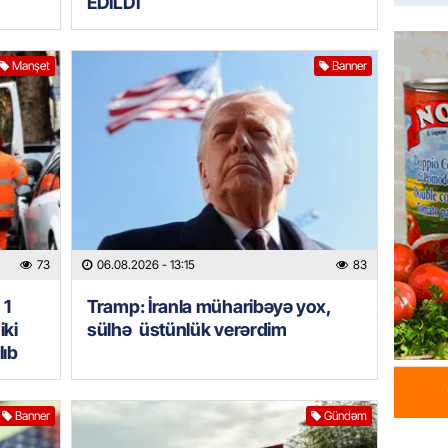
EDİLDİ
HADISƏ
Tərtərd
ÖLDÜ
Manşet
Banner
06.08.
BANNER
Tramp: 
üstünlü
06.08.
GÜNDƏM
73
06.08.2026
- 13:15
83
Azərba
Rusiya 
 1
Tramp: İranla müharibəyə yox,
iki
sülhə üstünlük verərdim
06.08.
lıb
BANNER
ABŞ-da 
Banner
Gündəm
gələcək
qadağa 