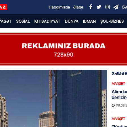
Haqqımızda
Əlaqə
YASƏT
SOSIAL
İQTISADIYYAT
DÜNYA
İDMAN
ŞOU-BIZNES
XƏBƏR
MANŞET
Alimdə
dənizin
06.08.
MANŞET
“Kartla