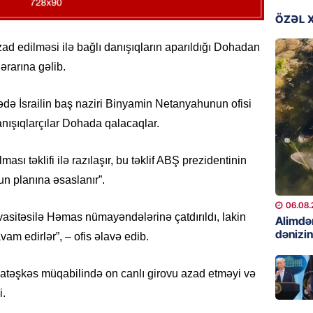
06.08.
ÖZƏL 
GÜNDƏM
zad edilməsi ilə bağlı danışıqların aparıldığı Dohadan
Preziden
rarına gəlib.
etdiyi 
DOSYE
rədə İsrailin baş naziri Binyamin Netanyahunun ofisi
06.08.
anışıqlarçılar Dohada qalacaqlar.
GÜNDƏM
David S
ması təklifi ilə razılaşır, bu təklif ABŞ prezidentinin
bağlı a
n planına əsaslanır”.
əhəmiyy
etdirmi
06.08.
r vasitəsilə Həmas nümayəndələrinə çatdırıldı, lakin
Alimdə
06.08.
dənizin
am edirlər”, – ofis əlavə edib.
DÜNYA
k atəşkəs müqabilində on canlı girovu azad etməyi və
Hakan F
əl-Şeyb
i.
06.08.