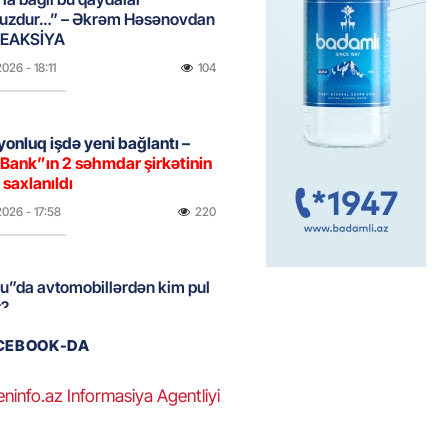
uzdur…” – Əkrəm Həsənovdan
REAKSİYA
2026
- 18:11
104
yonluq işdə yeni bağlantı –
Bank”ın 2 səhmdar şirkətinin
 saxlanıldı
2026
- 17:58
220
u”da avtomobillərdən kim pul
r?
2026
- 17:30
96
ACEBOOK-DA
eninfo.az Informasiya Agentliyi
təmirdən çıxan məktəbdə nələr
b? – REPORTAJ