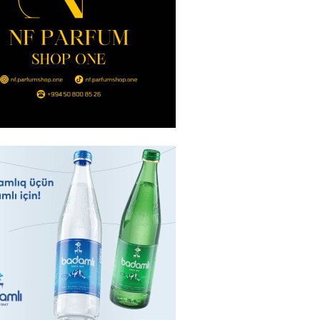
nt Əliyev 2 diplomatı geri çağırdı
2026
- 14:30
83
stin dənizdə batan qardaşı tələbə
2026
- 14:15
83
anın əmlakı müsadirə EDİLDİ
2026
- 14:00
82
a zibil qutusuna atılan 1 milyon
lotereya bileti iki günlük
dan sonra tapılıb
2026
- 13:45
73