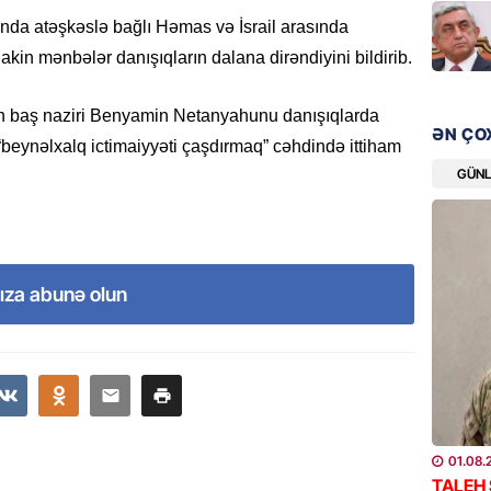
da atəşkəslə bağlı Həmas və İsrail arasında
GÜNDƏM
lakin mənbələr danışıqların dalana dirəndiyini bildirib.
Məleyk
çağırı
lin baş naziri Benyamin Netanyahunu danışıqlarda
06.08.
ƏN ÇO
 “beynəlxalq ictimaiyyəti çaşdırmaq” cəhdində ittiham
GÜN
GÜNDƏM
YAP Səb
“Şəhərs
çərçivə
veteranl
ıza abunə olun
FOTOL
06.08.
GÜNDƏM
Tramp H
06.08.
01.08.
TALEH