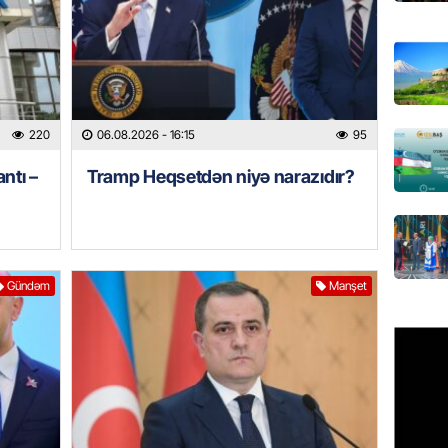
REKLAM
Birbank 
edin, n
edin
06.08.
220
06.08.2026
- 16:15
95
ntı –
Tramp Heqsetdən niyə narazıdır?
ÖLKƏ
Bu age
təyin 
06.08.
Gündəm
Manşet
MANŞET
Azərba
etməyə
06.08.
GÜNDƏM