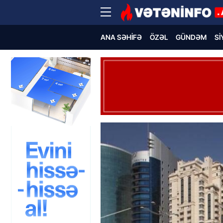
ANA SƏHIFƏ
ÖZƏL
GÜNDƏM
SI