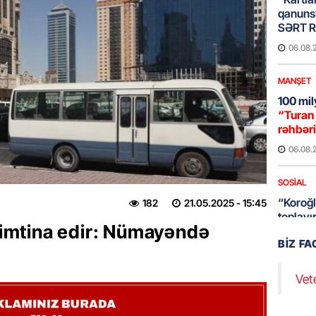
qanuns
SƏRT 
06.08.
MANŞET
100 mil
“Turan 
rəhbəri
06.08.
SOSIAL
“Koroğl
182
21.05.2025
- 15:45
toplayı
n imtina edir: Nümayəndə
06.08.
BIZ F
GÜNDƏM
Vet
Əsaslı 
dəyişi