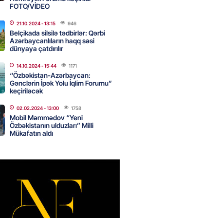
FOTO/VİDEO
21.10.2024
- 13:15
946
Star kartını indi sifariş
Belçikada silsilə tədbirlər: Qərbi
ağdlaşdırmanı komissiyasız
Azərbaycanlıların haqq səsi
dünyaya çatdırılır
2026
- 15:07
90
14.10.2024
- 15:44
1171
“Özbəkistan-Azərbaycan:
Gənclərin İpək Yolu İqlim Forumu”
keçiriləcək
ntlikdə sədr müavinini AZCON
02.02.2024
- 13:00
1758
edəcək
Mobil Məmmədov “Yeni
2026
- 15:00
76
Özbəkistanın ulduzları” Milli
Mükafatın aldı
ycan Ukraynaya qaz tədarük
 hazırdır – Ceyhun Bayramov
2026
- 14:45
76