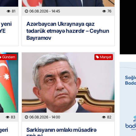
Prezide
06.08.
81
06.08.2026
- 14:45
76
 yeni
Azərbaycan Ukraynaya qaz
GÜNDƏM
YE
tədarük etməyə hazırdır – Ceyhun
Jurnali
Bayramov
imiş
06.08.
Gündəm
Manşet
MANŞET
Sarkisy
06.08.
MANŞET
İtaliyad
avroluq 
axtarış
83
06.08.2026
- 14:00
82
06.08.
geri
Sarkisyanın əmlakı müsadirə