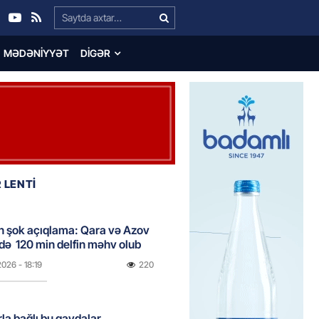
Search…
MƏDƏNIYYƏT
DIGƏR
 LENTİ
n şok açıqlama: Qara və Azov
də 120 min delfin məhv olub
2026
- 18:19
220
rla bağlı bu qaydalar