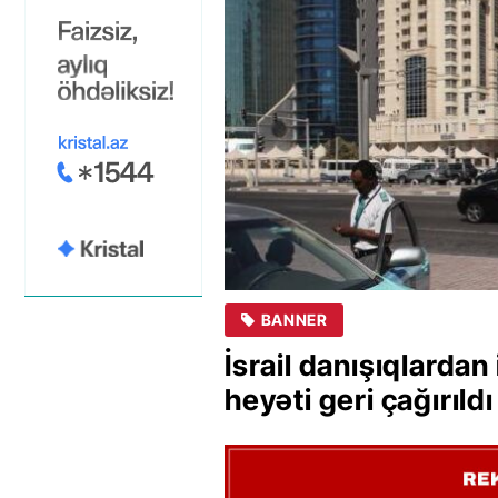
BANNER
İsrail danışıqlarda
heyəti geri çağırıldı