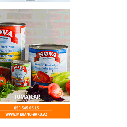
ə FACİƏ – Ər-arvad yanaraq
2026
- 13:30
85
İranla müharibəyə yox, sülhə
k verərdim
2026
- 13:15
83
ycan üzərindən Ermənistana
buğdası gedib
2026
- 13:00
85
qalma müddətinizi aşsanız,
də ABŞ-a girişinizə daimi
qoyula bilər