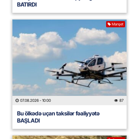
BATIRDI
Manşet
07.08.2026
- 10:00
87
Bu ölkədə uçan taksilər fəaliyyətə
BAŞLADI