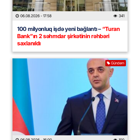
06.08.2026
- 17:58
341
100 milyonluq işdə yeni bağlantı –
“Turan
Bank”ın 2 səhmdar şirkətinin rəhbəri
saxlanıldı
Gündəm
06.08.2026
- 16:00
100