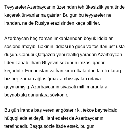
Təyyarələr Azərbaycanın üzərindən təhlükəsizlik şəraitində
keçərək ünvanlarına çatırlar. Bu gün bu təyyarələr nə
İrandan, nə də Rusiya ərazisindən keçə bilirlər.
Azərbaycan heç zaman
imkanlarından
böyük iddialar
səsləndirməyib
. Bakının iddiası ilə gücü və təsirləri üst-üstə
düşüb. Cənubi Qafqazda yeni reallıq yaradan Azərbaycan
lideri cənab İlham Əliyevin sözünün imzası qədər
keçərlidir
. Ermənistan və İran kimi ölkələrdən fərqli olaraq
biz heç zaman ağlasığmaz
ambissiyaları
ortaya
qoymamışıq. Azərbaycanın siyasəti milli maraqlara,
beynəlxalq qanunlara söykənir.
Bu gün İranda baş verənlər göstərir ki, təkcə beynəlxalq
hüquqi ədalət deyil, İlahi ədalət də Azərbaycanın
tərəfindədir.
Başqa sözlə ifadə etsək, bu gün