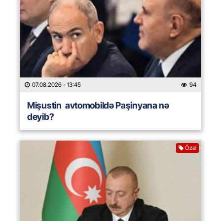
07.08.2026
- 13:45
94
Mişustin avtomobildə Paşinyana nə
deyib?
Özəl