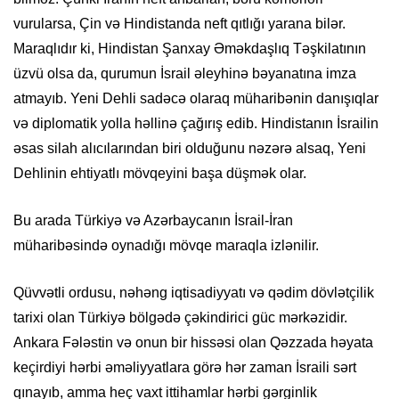
vurularsa, Çin və Hindistanda neft qıtlığı yarana bilər.
Maraqlıdır ki, Hindistan Şanxay Əməkdaşlıq Təşkilatının
üzvü olsa da, qurumun İsrail əleyhinə bəyanatına imza
atmayıb. Yeni Dehli sadəcə olaraq müharibənin danışıqlar
və diplomatik yolla həllinə çağırış edib. Hindistanın İsrailin
əsas silah
alıcılarından
biri olduğunu nəzərə alsaq, Yeni
Dehlinin ehtiyatlı mövqeyini başa düşmək olar.
Bu arada Türkiyə və Azərbaycanın İsrail-İran
müharibəsində oynadığı mövqe maraqla izlənilir.
Qüvvətli ordusu, nəhəng iqtisadiyyatı və qədim dövlətçilik
tarixi olan Türkiyə bölgədə çəkindirici güc mərkəzidir.
Ankara Fələstin və onun bir hissəsi olan
Qəzzada
həyata
keçirdiyi hərbi əməliyyatlara görə hər zaman İsraili sərt
qınayıb, amma heç vaxt ittihamlar hərbi gərginlik