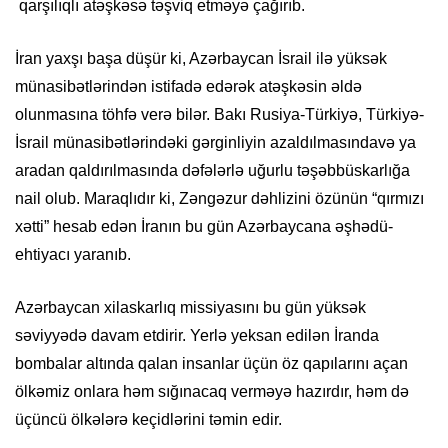
qarşılıqlı atəşkəsə təşviq etməyə çağırıb.
İran yaxşı başa düşür ki, Azərbaycan İsrail ilə yüksək
münasibətlərindən
istifadə edərək atəşkəsin əldə
olunmasına
töhfə verə bilər. Bakı Rusiya-Türkiyə, Türkiyə-
İsrail
münasibətlərindəki
gərginliyin
azaldılmasında
və ya
aradan
qaldırılmasında
dəfələrlə uğurlu təşəbbüskarlığa
nail olub. Maraqlıdır ki, Zəngəzur dəhlizini özünün “qırmızı
xətti” hesab edən İranın bu gün Azərbaycana
əşhədü
-
ehtiyacı yaranıb.
Azərbaycan xilaskarlıq missiyasını bu gün yüksək
səviyyədə davam etdirir. Yerlə yeksan edilən İranda
bombalar altında qalan insanlar üçün öz qapılarını açan
ölkəmiz onlara həm sığınacaq verməyə hazırdır, həm də
üçüncü ölkələrə keçidlərini təmin edir.