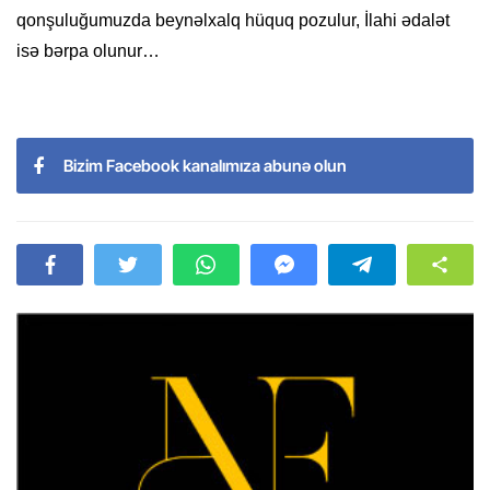
qonşuluğumuzda
beynəlxalq hüquq pozulur, İlahi ədalət
isə bərpa olunur…
Bizim Facebook kanalımıza abunə olun