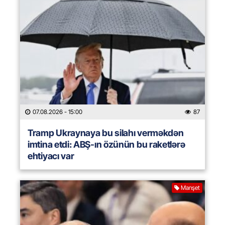
07.08.2026
- 15:00
87
Tramp Ukraynaya bu silahı verməkdən
imtina etdi: ABŞ-ın özünün bu raketlərə
ehtiyacı var
Manşet