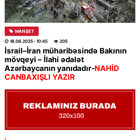
MANŞET
18.06.2025
- 10:45
205
İsrail
–
İran
müharibəsində Bakının
mövqeyi – İlahi
ədalət
Azərbaycanın
yanıdadır-
NAHİD
CANBAXIŞLI YAZIR