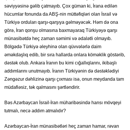
səviyyəsinə gəlib çatmayıb. Çox güman ki, İrana edilən
hücumlar fonunda da ABŞ-
nin
müttəfiqləri olan İsrail və
Türkiyə orduları qarşı-qarşıya gəlməyəcək. Həm də ona
görə, İran qonşu olmasına baxmayaraq Türkiyəyə qarşı
münasibətdə heç zaman səmimi və ədalətli olmayıb.
Bölgədə Türkiyə əleyhinə olan qüvvələrlə daim
əməkdaşlıq edib, bir sıra hallarda onlara köməklik göstərib,
dəstək olub. Ankara
İranın bu kimi
cığallıqlarını
, ikibaşlı
addımlarını unutmayıb. İranın Türkiyənin də dəstəklədiyi
Zəngəzur dəhlizinə qarşı çıxması isə, onun meydanda tam
müdafiəsiz, tək qalmasını
şərtləndirir
.
Bəs Azərbaycan İsrail-İran müharibəsində hansı mövqeyi
tutmalı, necə addım atmalıdır?
Azərbaycan-İran münasibətləri heç zaman hamar, rəvan