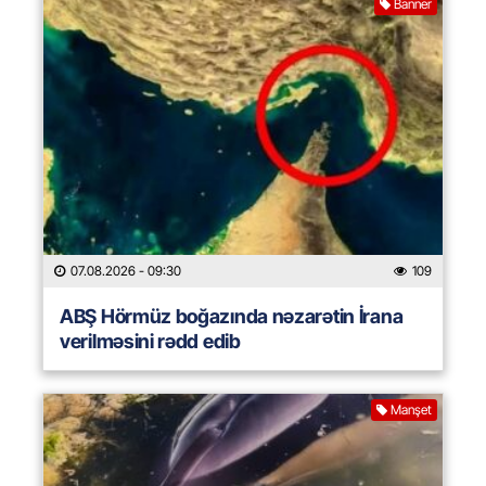
Banner
07.08.2026
- 09:30
109
ABŞ Hörmüz boğazında nəzarətin İrana
verilməsini rədd edib
Manşet