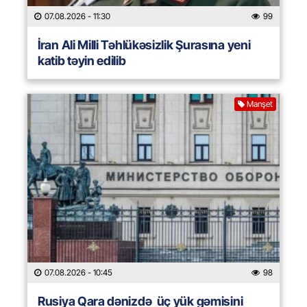
07.08.2026
- 11:30
99
İran Ali Milli Təhlükəsizlik Şurasına yeni
katib təyin edilib
Manşet
07.08.2026
- 10:45
98
Rusiya Qara dənizdə üç yük gəmisini