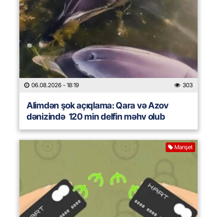
06.08.2026
- 18:19
303
Alimdən şok açıqlama: Qara və Azov
dənizində 120 min delfin məhv olub
Manşet