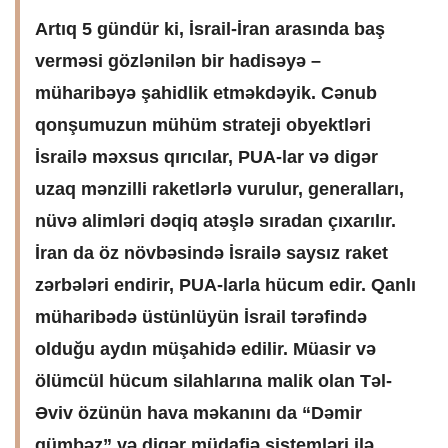
Artıq 5 gündür ki, İsrail-İran arasında baş
verməsi gözlənilən bir hadisəyə –
müharibəyə şahidlik
etməkdəyik
. Cənub
qonşumuzun mühüm strateji obyektləri
İsrailə məxsus qırıcılar, PUA-
lar
və digər
uzaq mənzilli raketlərlə
vurulur,
generalları,
nüvə alimləri dəqiq atəşlə sıradan çıxarılır.
İran da öz növbəsində İsrailə saysız raket
zərbələri endirir, PUA-
larla
hücum edir.
Qanlı
müharibədə üstünlüyün İsrail tərəfində
olduğu aydın müşahidə edilir. Müasir və
ölümcül hücum silahlarına malik olan
Təl-
Əviv
özünün hava məkanını da “Dəmir
gümbəz
” və digər müdafiə sistemləri ilə