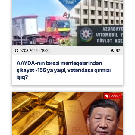
07.08.2026
- 18:00
62
AAYDA-nın tərəzi məntəqələrindən
şikayət -156 ya yaşıl, vətəndaşa qırmızı
işıq?
Banner