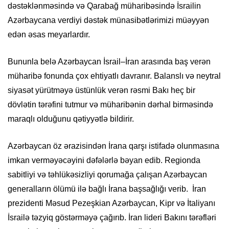
dəstəklənməsində
və Qarabağ müharibəsində İsrailin
Azərbaycana verdiyi dəstək
münasibətlərimizi
müəyyən
edən əsas meyarlardır.
Bununla belə Azərbaycan İsrail–İran arasında baş verən
müharibə fonunda çox ehtiyatlı davranır.
Balanslı
və neytral
siyasət yürütməyə üstünlük verən rəsmi Bakı heç bir
dövlətin tərəfini tutmur və müharibənin dərhal
birməsində
maraqlı olduğunu qətiyyətlə bildirir.
Azərbaycan öz ərazisindən İrana qarşı istifadə
olunmasına
imkan
verməyəcəyini
dəfələrlə bəyan edib. Regionda
sabitliyi və təhlükəsizliyi qorumağa çalışan Azərbaycan
generalların ölümü ilə bağlı İrana başsağlığı verib. İran
prezidenti Məsud
Pezeşkian
Azərbaycan, Kipr və İtaliyanı
İsrailə təzyiq göstərməyə çağırıb. İran lideri Bakını tərəfləri