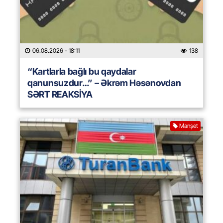
06.08.2026
- 18:11
138
“Kartlarla bağlı bu qaydalar
qanunsuzdur…” – Əkrəm Həsənovdan
SƏRT REAKSİYA
Manşet