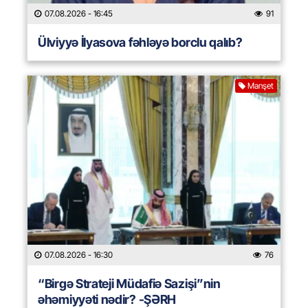
07.08.2026
- 16:45
91
Ülviyyə İlyasova fəhləyə borclu qalıb?
Manşet
07.08.2026
- 16:30
76
“Birgə Strateji Müdafiə Sazişi”nin
əhəmiyyəti nədir? -ŞƏRH