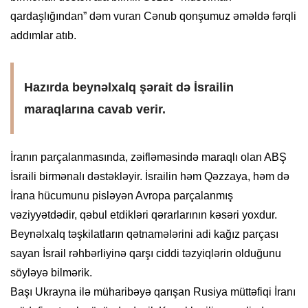
qardaşlığından
” dəm vuran Cənub qonşumuz əməldə fərqli
addımlar atıb.
Hazırda beynəlxalq şərait də İsrailin
maraqlarına cavab verir.
İranın
parçalanmasında
,
zəifləməsində
maraqlı olan ABŞ
İsraili birmənalı dəstəkləyir. İsrailin həm
Qəzzaya
, həm də
İrana hücumunu pisləyən Avropa parçalanmış
vəziyyətdədir, qəbul etdikləri qərarlarının kəsəri yoxdur.
Beynəlxalq təşkilatların qətnamələrini adi kağız parçası
sayan İsrail rəhbərliyinə qarşı ciddi təzyiqlərin olduğunu
söyləyə bilmərik.
Başı Ukrayna ilə müharibəyə qarışan Rusiya müttəfiqi İranı