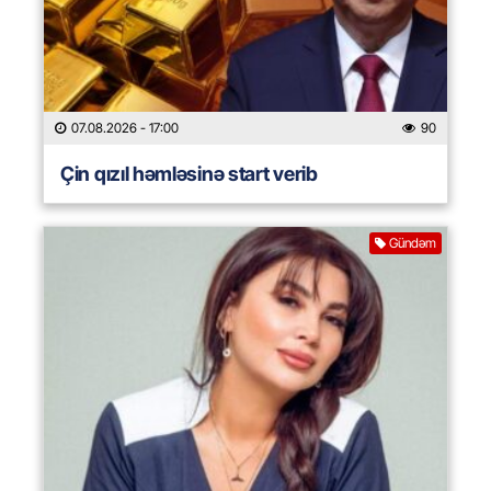
07.08.2026
- 17:00
90
Çin qızıl həmləsinə start verib
Gündəm