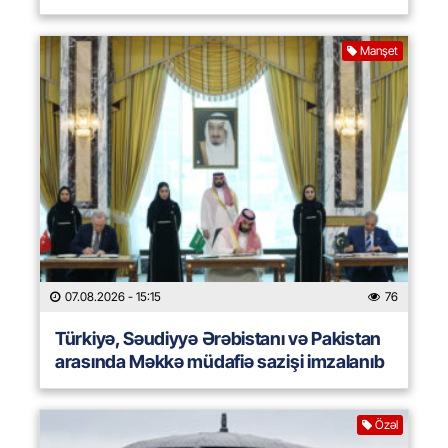
Manşet
07.08.2026
- 15:15
76
Türkiyə, Səudiyyə Ərəbistanı və Pakistan
arasında Məkkə müdafiə sazişi imzalanıb
Özəl