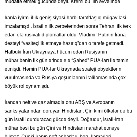
müdafiə etmək gücündə deyil. Kreml bu ilin əvvəlində
İranla iyirmi illik geniş siyasi-hərbi tərəfdaşlıq müqaviləsi
imzalamışdı. İsrailin ilk
zərbələrindən
sonra Tehranı ilk tərk
edən elə rusiyalı diplomatlar oldu. Vladimir
Putinin
İrana
dəstəyi “vasitəçilik etməyə
hazırıq”dan
o tərəfə getmədi.
Halbuki İran Ukraynaya hücum edən Rusiyanın
müharibənin ilk günlərində elə “
Şahed
” PUA-ları ilə təmin
etmişdi. Həmin PUA-
lar
Ukraynada strateji obyektlərin
vurulmasında
və Rusiya qoşunlarının
irəliləməsində
çox
böyük rol oynamışdı.
İrandan neft və qaz almaqla onu ABŞ və Avropanın
sanksiyalarından
qoruyan Hindistan, Çin kimi ölkələr də bu
gün İsraili durduracaq gücdə deyil. Doğrudur, İsrail-İran
müharibəsi bu gün Çini və Hindistanı narahat etməyə
bilməz. Çünki İranın neft anbarları, boru kəmərləri