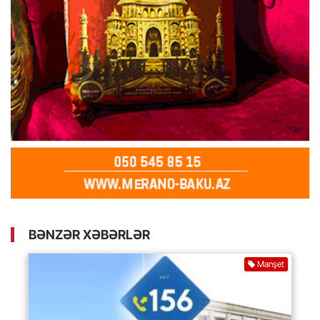
BƏNZƏR XƏBƏRLƏR
Manşet