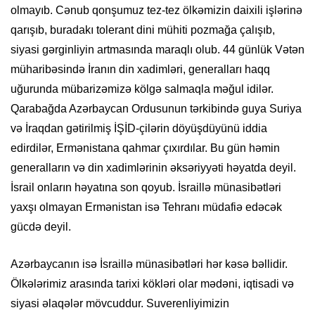
olmayıb. Cənub qonşumuz tez-tez ölkəmizin
daixili
işlərinə
qarışıb, buradakı tolerant dini mühiti pozmağa çalışıb,
siyasi gərginliyin artmasında maraqlı olub. 44 günlük Vətən
müharibəsində İranın din xadimləri, generalları haqq
uğurunda mübarizəmizə kölgə salmaqla
məğul
idilər.
Qarabağda Azərbaycan Ordusunun tərkibində guya Suriya
və İraqdan gətirilmiş İŞİD-
çilərin
döyüşdüyünü iddia
edirdilər, Ermənistana qahmar çıxırdılar. Bu gün həmin
generalların və din xadimlərinin əksəriyyəti həyatda deyil.
İsrail onların həyatına son qoyub. İsraillə münasibətləri
yaxşı olmayan Ermənistan isə Tehranı müdafiə edəcək
gücdə deyil.
Azərbaycanın isə İsraillə münasibətləri hər kəsə bəllidir.
Ölkələrimiz arasında tarixi kökləri olar mədəni, iqtisadi və
siyasi əlaqələr mövcuddur.
Suverenliyimizin