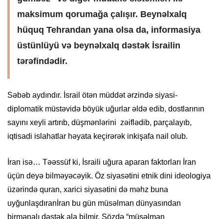
maksimum qorumağa çalışır. Beynəlxalq
hüquq Tehrandan yana olsa da, informasiya
üstünlüyü və beynəlxalq dəstək İsrail
in
tərəfindədir.
Səbəb aydındır. İsrail ötən müddət ərzində siyasi-
diplomatik müstəvidə böyük uğurlar əldə edib, dostlarının
sayını xeyli artırıb, düşmənlərini zəiflədib, parçalayıb,
iqtisadi islahatlar həyata keçirərək inkişafa nail olub.
İran isə… Təəssüf ki, İsraili uğura aparan faktorları İran
üçün deyə
bilməyəcəyik
. Öz siyasətini etnik dini ideologiya
üzərində quran, xarici siyasətini də məhz buna
uyğunlaşdıran
İran bu gün müsəlman dünyasından
birmənalı dəstək ala bilmir. Sözdə “müsəlman