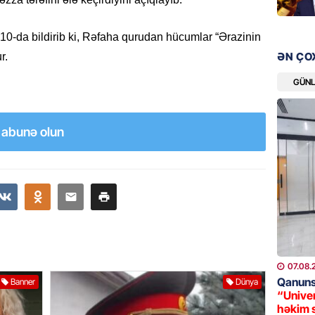
08.08.
 10-da bildirib ki, Rəfaha qurudan hücumlar “Ərazinin
ÖLKƏ
ƏN ÇO
r.
Xocavə
GÜN
08.08.
GÜNDƏM
a abunə olun
“Erməni
qədər d
08.08.
ŞOU-BIZ
“Qızımı
xərcləy
08.08.
07.08.
Qanuns
Banner
Dünya
GÜNDƏM
“Univer
həkim 
18 il s