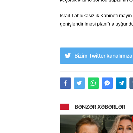
İsrail Təhlükəsizlik Kabineti mayın
genişləndirilməsi planı”na uyğundu
Bizim Twitter kanalımız
BƏNZƏR XƏBƏRLƏR