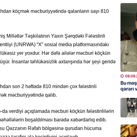
“Toy xər
sayanl
ahdan köçmək məcburiyyətində qalanların sayı 810
Deputa
08.08.
miş Millətlər Təşkilatının Yaxın Şərqdəki Fələstinli
MANŞET
“Prezid
gentliyi (UNRWA) “X” sosial media platformasındakı
qazandı
lükəsiz yer yoxdur. Hər dəfə ailələr məcburi köçkün
Video
düşür. İnsanlar təhlükəsizlik axtarışında hər şeyi geridə
08.08.
08.08.
BANNER
Bu məş
ahdan son 2 həftədə 810 mindən çox fələstinli
qərarı v
Məsud P
– VİDE
mək məcburiyyətində qalıb.
08.08.
6-da verdiyi açıqlamada məcburi köçkün fələstinlilərin
MANŞET
məhəllələrin boşaldılması barədə xəbərdarlıq edib.
Nikol P
dusu Qəzzanın Rəfah bölgəsinə qurudan hücuma
ZƏNG E
za tərəfini ələ keçirdiyini açıqlayıb.