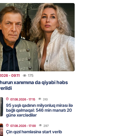
clərini, qızılı, cehizi zəruri
ar evlənməsə yaxşıdır” —
t
2026
- 15:37
204
ent İlham Əliyev müharibəni
, həm də sülhü qazandı!” –
2026
- 14:50
171
2026
- 09:11
175
hurun xanımına da qiyabi həbs
erildi
ezeşkianın oğlu türkcə danışdı
O
07.08.2026
- 17:15
310
2026
- 14:39
115
95 yaşlı qadının milyonluq mirası ilə
bağlı qalmaqal: 546 min manatı 20
günə xərclədilər
aşinyan Prezident İlham Əliyevə
07.08.2026
- 17:00
297
TDİ
Çin qızıl həmləsinə start verib