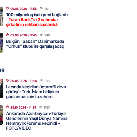
a nə dəyişdi?
06.08.2026
- 17:58
401
2026
- 10:22
335
100 milyonluq işdə yeni bağlantı –
“Turan Bank”ın 2 səhmdar
şirkətinin rəhbəri saxlanıldı
ı qızın nişanında mediaya hücum
05.08.2026
- 17:45
349
Bu gün “Sabah” Danimarkada
 — VİDEO
“Orhus” klubu ilə qarşılaşacaq
2026
- 09:20
136
OR
urun xanımına da qiyabi həbs
erildi
30.05.2025
- 10:00
818
Laçında keçirilən üçtərəfli zirvə
2026
- 09:11
175
görüşü: Türk-İslam birliyinin
güclənməsinin təzahürü
28.10.2024
- 14:35
1183
uz cərrahiyyə təhlükəsi:
Ankarada Azərbaycan-Türkiyə
sal Hospital”da sertifikatsız
Gənclərinin Yaşıl Dünya Naminə
Həmrəylik Forumu keçirildi –
skandalı
FOTO/VİDEO
2026
- 18:31
448