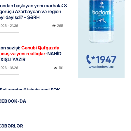
ondan başlayan yeni mərhələ: 8
 görüşü Azərbaycan və region
yi dəyişdi? – ŞƏRH
2026
- 21:36
265
on sazişi:
Cənubi Qafqazda
önüş və yeni reallıqlar
-NAHİD
IŞLI YAZIR
2026
- 18:26
191
Seliverstov” işində yeni ŞOK
r – Saxta vəsiqələr, qaranlıq
ACEBOOK-DA
və sürətli qaçış
2026
- 16:46
199
XƏBƏRLƏR