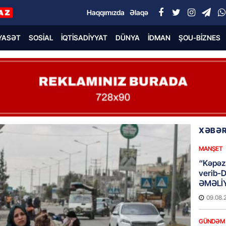
Haqqımızda
Əlaqə
YASƏT
SOSIAL
İQTISADIYYAT
DÜNYA
İDMAN
ŞOU-BIZNES
XƏBƏR
MANŞET
“Kəpəz”
verib-
ƏMƏLİ
09.08.
GÜNDƏM