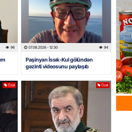
İDMAN
Albani
“Liverp
07.08.
HADISƏ
Tovuzda
96
07.08.2026
- 12:30
94
qardaşı
ım
Paşinyan İssık-Kul gölündən
07.08.
gəzinti videosunu paylaşıb
GÜNDƏM
Türkiyə
Özəl
Özəl
milyon 
xərclər
07.08.
GÜNDƏM
Malayzi
Dosye