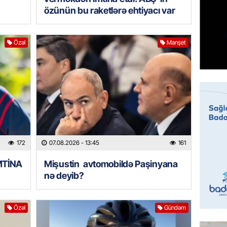
95 yaşl
özünün bu raketlərə ehtiyacı var
bağlı q
günə xə
07.08.
Özəl
Manşet
BANNER
Çin qız
07.08.
GÜNDƏM
Ülviyyə
172
07.08.2026
- 13:45
161
07.08.
İMTİNA
Mişustin avtomobildə Paşinyana
MANŞET
nə deyib?
“Birgə 
əhəmiy
07.08.
Özəl
Gündəm