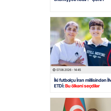
07.08.2026
- 14:45
İki futbolçu İran millisindən 
ETDİ:
Bu ölkəni seçdilər