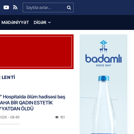
Search…
MƏDƏNIYYƏT
DIGƏR
 LENTİ
 Hospitalda ölüm hadisəsi baş
DAHA BİR QADIN ESTETİK
YYATDAN ÖLDÜ
2026
- 08:49
161