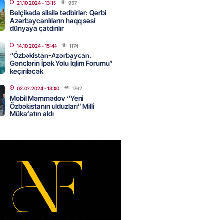
21.10.2024
- 13:15
957
Belçikada silsilə tədbirlər: Qərbi
Azərbaycanlıların haqq səsi
dünyaya çatdırılır
nın tərəzi məntəqələrindən
 -156 ya yaşıl, vətəndaşa qırmızı
14.10.2024
- 15:44
1174
“Özbəkistan-Azərbaycan:
Gənclərin İpək Yolu İqlim Forumu”
2026
- 18:00
188
keçiriləcək
02.02.2024
- 13:00
1762
Mobil Məmmədov “Yeni
idmətə görə rüşvət alan vəzifəli
Özbəkistanın ulduzları” Milli
rin məhkəməsi BAŞLAYIR
Mükafatın aldı
2026
- 17:45
191
 şənliyində yaralanan rus
 öldü – VİDEO
2026
- 17:30
304