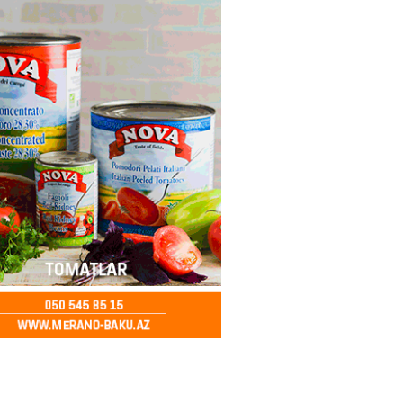
ya klubuna keçən Kamil
ul”da oynamaq istəyir
2026
- 16:15
268
 qadın qətlə yetirildi – Şübhəli
 oğludur
2026
- 16:00
253
də 37,6 milyon, Rusiyada 16,7
– Azərbaycanlıların yemək
i
2026
- 15:45
174
yada yeni səfirimiz kimdir? –