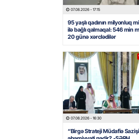
07.08.2026
- 17:15
95 yaşlı qadının milyonluq mi
ilə bağlı qalmaqal: 546 min 
20 günə xərclədilər
07.08.2026
- 16:30
“Birgə Strateji Müdafiə Saziş
əhəmiyyəti nədir? -ŞƏRH