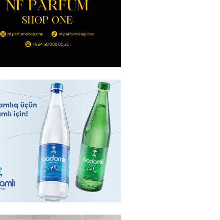
ı qadının milyonluq mirası ilə
almaqal: 546 min manatı 20
rclədilər
2026
- 17:15
310
ıl həmləsinə start verib
2026
- 17:00
297
 İlyasova fəhləyə borclu qalıb?
2026
- 16:45
295
Strateji Müdafiə Sazişi”nin
yəti nədir? -ŞƏRH
2026
- 16:30
197