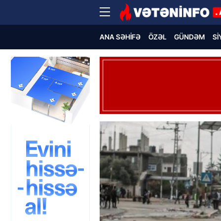
ANA SƏHIFƏ
ÖZƏL
GÜNDƏM
SI