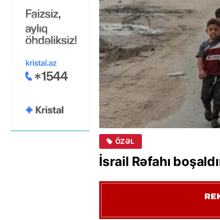
ÖZƏL
İsrail Rəfahı boşaldı