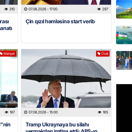
310
07.08.2026
- 17:00
297
MANŞET
AAYDA-
rası
Çin qızıl həmləsinə start verib
şikayət
manatı
işıq?
07.08.
GÜNDƏM
Manşet
Özəl
Hərbi x
şəxslə
07.08.
DÜNYA
Ad günü
general
07.08.
197
07.08.2026
- 15:00
165
i”nin
Tramp Ukraynaya bu silahı
ÖZƏL
verməkdən imtina etdi: ABŞ-ın