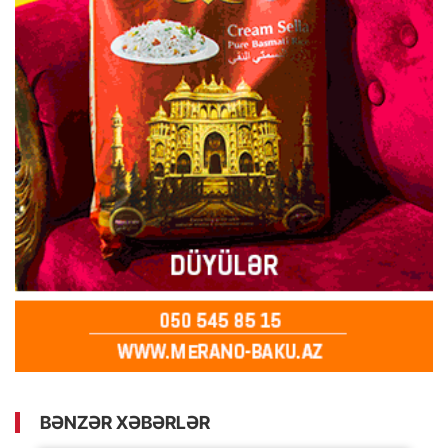
BƏNZƏR XƏBƏRLƏR