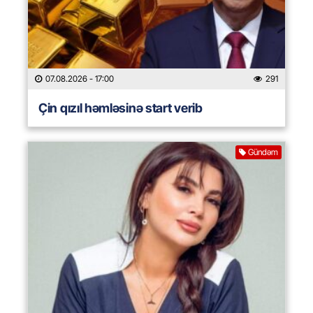
07.08.2026
- 17:00
291
Çin qızıl həmləsinə start verib
Gündəm