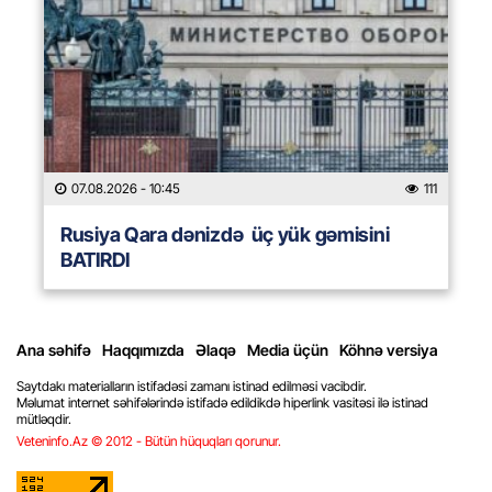
07.08.2026
- 10:45
111
Rusiya Qara dənizdə üç yük gəmisini
BATIRDI
Ana səhifə
Haqqımızda
Əlaqə
Media üçün
Köhnə versiya
Saytdakı materialların istifadəsi zamanı istinad edilməsi vacibdir.
Məlumat internet səhifələrində istifadə edildikdə hiperlink vasitəsi ilə istinad
mütləqdir.
Veteninfo.Az © 2012 - Bütün hüquqları qorunur.