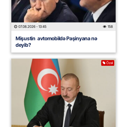
07.08.2026
- 13:45
158
Mişustin avtomobildə Paşinyana nə
deyib?
Özəl