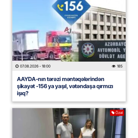
07.08.2026
- 18:00
185
AAYDA-nın tərəzi məntəqələrindən
şikayət -156 ya yaşıl, vətəndaşa qırmızı
işıq?
Özəl