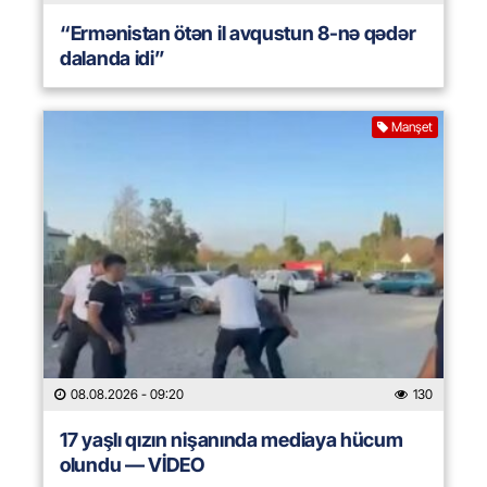
“Ermənistan ötən il avqustun 8-nə qədər
dalanda idi”
Manşet
08.08.2026
- 09:20
130
17 yaşlı qızın nişanında mediaya hücum
olundu — VİDEO