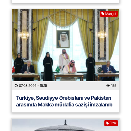
Manşet
07.08.2026
- 15:15
155
Türkiyə, Səudiyyə Ərəbistanı və Pakistan
arasında Məkkə müdafiə sazişi imzalanıb
Özəl