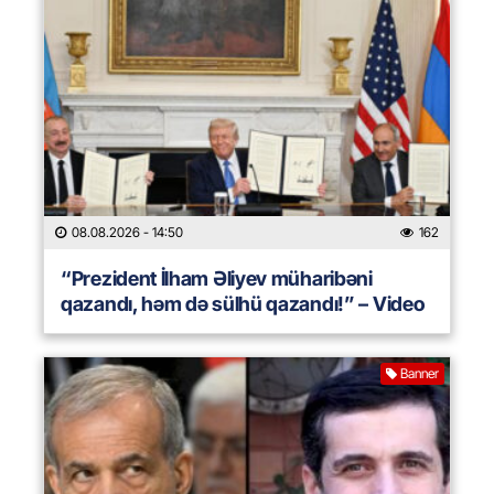
08.08.2026
- 14:50
162
“Prezident İlham Əliyev müharibəni
qazandı, həm də sülhü qazandı!” – Video
Banner