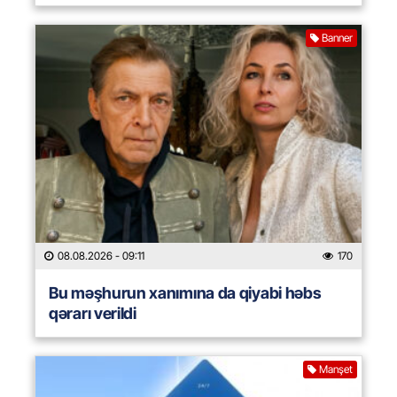
Banner
08.08.2026
- 09:11
170
Bu məşhurun xanımına da qiyabi həbs
qərarı verildi
Manşet