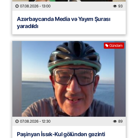
07.08.2026
- 13:00
93
Azərbaycanda Media və Yayım Şurası
yaradıldı
Gündəm
07.08.2026
- 12:30
89
Paşinyan İssık-Kul gölündən gəzinti