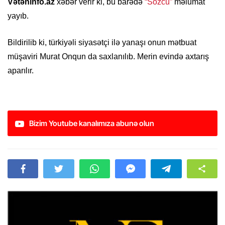
Vətəninfo.az
xəbər verir ki, bu barədə
“Sözcü”
məlumat
yayıb.
Bildirilib ki, türkiyəli siyasətçi ilə yanaşı onun mətbuat
müşaviri Murat Onqun da saxlanılıb. Merin evində axtarış
aparılır.
Bizim Youtube kanalımıza abunə olun