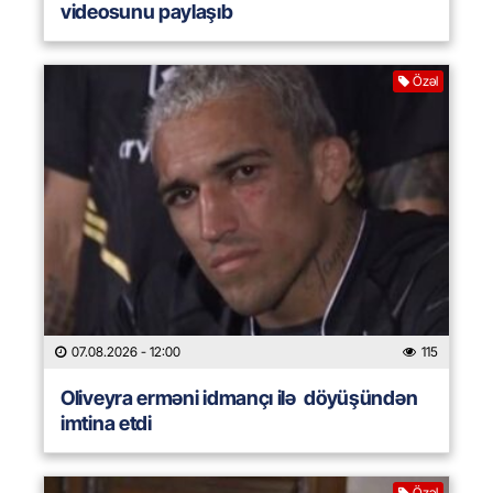
videosunu paylaşıb
Özəl
07.08.2026
- 12:00
115
Oliveyra erməni idmançı ilə döyüşündən
imtina etdi
Özəl