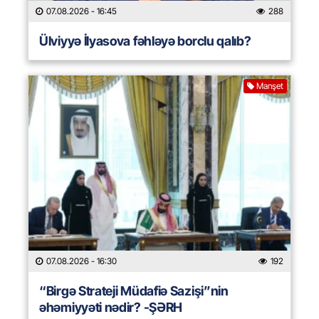
07.08.2026
- 16:45
288
Ülviyyə İlyasova fəhləyə borclu qalıb?
Manşet
07.08.2026
- 16:30
192
“Birgə Strateji Müdafiə Sazişi”nin
əhəmiyyəti nədir? -ŞƏRH