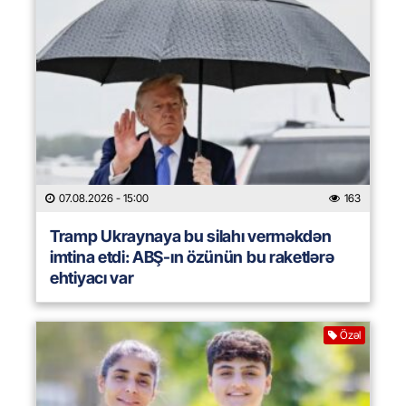
07.08.2026
- 15:00
163
Tramp Ukraynaya bu silahı verməkdən
imtina etdi: ABŞ-ın özünün bu raketlərə
ehtiyacı var
Özəl