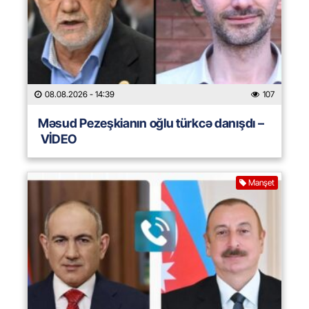
08.08.2026
- 14:39
107
Məsud Pezeşkianın oğlu türkcə danışdı –
VİDEO
Manşet