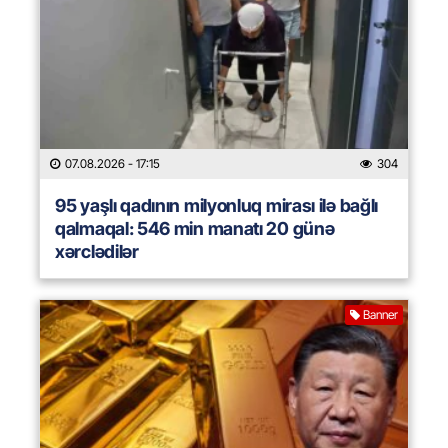
07.08.2026
- 17:15
304
95 yaşlı qadının milyonluq mirası ilə bağlı
qalmaqal: 546 min manatı 20 günə
xərclədilər
Banner