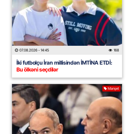
07.08.2026
- 14:45
168
İki futbolçu İran millisindən İMTİNA ETDİ:
Bu ölkəni seçdilər
Manşet