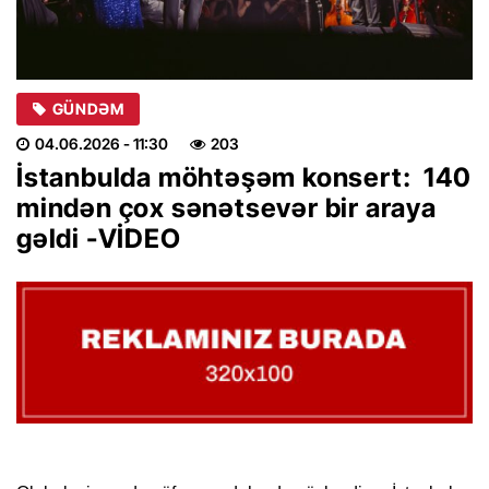
GÜNDƏM
04.06.2026
- 11:30
203
İstanbulda möhtəşəm konsert: 140
mindən çox sənətsevər bir araya
gəldi -VİDEO