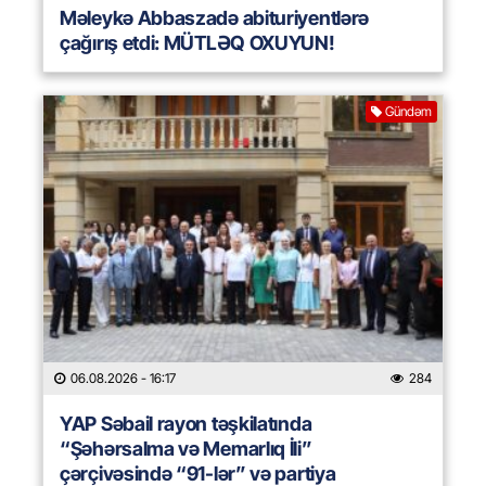
Məleykə Abbaszadə abituriyentlərə
çağırış etdi: MÜTLƏQ OXUYUN!
Gündəm
06.08.2026
- 16:17
284
YAP Səbail rayon təşkilatında
“Şəhərsalma və Memarlıq İli”
çərçivəsində “91-lər” və partiya