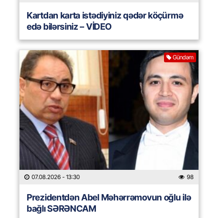
Kartdan karta istədiyiniz qədər köçürmə
edə bilərsiniz – VİDEO
Gündəm
07.08.2026
- 13:30
98
Prezidentdən Abel Məhərrəmovun oğlu ilə
bağlı SƏRƏNCAM