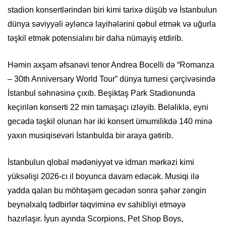
stadion konsertlərindən biri kimi tarixə düşüb və İstanbulun
dünya səviyyəli əyləncə layihələrini qəbul etmək və uğurla
təşkil etmək potensialını bir daha nümayiş etdirib.
Həmin axşam əfsanəvi tenor Andrea Bocelli də “Romanza
– 30th Anniversary World Tour” dünya turnesi çərçivəsində
İstanbul səhnəsinə çıxıb. Beşiktaş Park Stadionunda
keçirilən konserti 22 min tamaşaçı izləyib. Beləliklə, eyni
gecədə təşkil olunan hər iki konsert ümumilikdə 140 minə
yaxın musiqisevəri İstanbulda bir araya gətirib.
İstanbulun qlobal mədəniyyət və idman mərkəzi kimi
yüksəlişi 2026-cı il boyunca davam edəcək. Musiqi ilə
yadda qalan bu möhtəşəm gecədən sonra şəhər zəngin
beynəlxalq tədbirlər təqviminə ev sahibliyi etməyə
hazırlaşır. İyun ayında Scorpions, Pet Shop Boys,