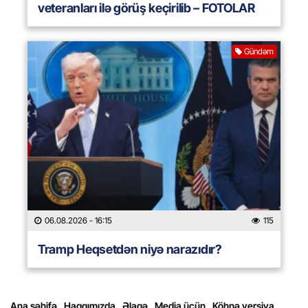
veteranları ilə görüş keçirilib – FOTOLAR
Gündəm
06.08.2026
- 16:15
115
Tramp Heqsetdən niyə narazıdır?
Ana səhifə
Haqqımızda
Əlaqə
Media üçün
Köhnə versiya