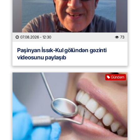
07.08.2026
- 12:30
73
Paşinyan İssık-Kul gölündən gəzinti
videosunu paylaşıb
Gündəm