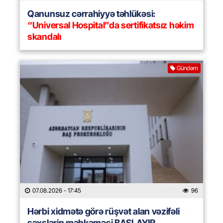
Qanunsuz cərrahiyyə təhlükəsi:
“Universal Hospital”da sertifikatsız həkim
skandalı
Gündəm
07.08.2026
- 17:45
96
Hərbi xidmətə görə rüşvət alan vəzifəli
şəxslərin məhkəməsi BAŞLAYIR