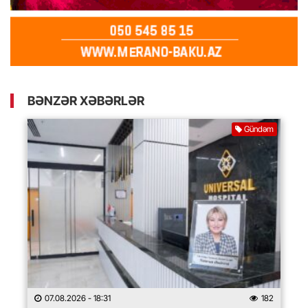
BƏNZƏR XƏBƏRLƏR
Gündəm
07.08.2026
- 18:31
182