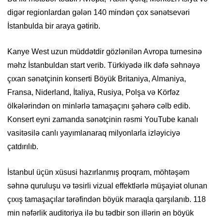
digər regionlardan gələn 140 mindən çox sənətsevəri
İstanbulda bir araya gətirib.
Kanye West uzun müddətdir gözlənilən Avropa turnesinə
məhz İstanbuldan start verib. Türkiyədə ilk dəfə səhnəyə
çıxan sənətçinin konserti Böyük Britaniya, Almaniya,
Fransa, Niderland, İtaliya, Rusiya, Polşa və Körfəz
ölkələrindən on minlərlə tamaşaçını şəhərə cəlb edib.
Konsert eyni zamanda sənətçinin rəsmi YouTube kanalı
vasitəsilə canlı yayımlanaraq milyonlarla izləyiciyə
çatdırılıb.
İstanbul üçün xüsusi hazırlanmış proqram, möhtəşəm
səhnə quruluşu və təsirli vizual effektlərlə müşayiət olunan
çıxış tamaşaçılar tərəfindən böyük maraqla qarşılanıb. 118
min nəfərlik auditoriya ilə bu tədbir son illərin ən böyük