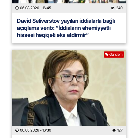
06.08.2026
- 16:45
240
David Seliverstov yayılan iddialarla bağlı
açıqlama verib: “İddiaların əhəmiyyətli
hissəsi həqiqəti əks etdirmir”
Gündəm
06.08.2026
- 16:30
127