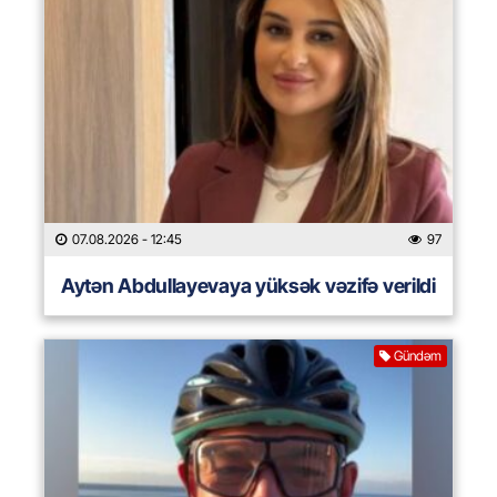
07.08.2026
- 12:45
97
Aytən Abdullayevaya yüksək vəzifə verildi
Gündəm