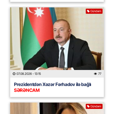
Gündəm
07.08.2026
- 13:15
77
Prezidentdən Xəzər Fərhadov ilə bağlı
SƏRƏNCAM
Gündəm