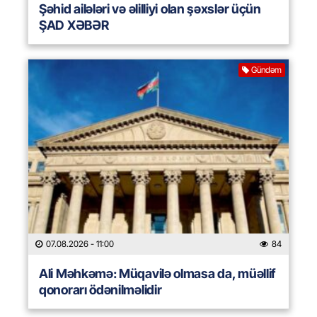
Şəhid ailələri və əlilliyi olan şəxslər üçün
ŞAD XƏBƏR
Gündəm
07.08.2026
- 11:00
84
Ali Məhkəmə: Müqavilə olmasa da, müəllif
qonorarı ödənilməlidir