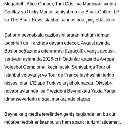
Megadeth, Alice Cooper, Tom Odell və Manowar, iyulda
Gorillaz və Ricky Martin, sentyabrda isə Black Coffee, LP
və The Black Keys İstanbul səhnəsində çıxış edəcəklər.
Şəhərin beynəlxalq cazibəsini artıran mühüm idman
tədbirləri də il ərzində davam edəcək. Avqust ayında
Bosfor boğazında qitələrarası üzgüçülük yarışı, avqust-
sentyabr aylarında 2026-cı il Qadınlar arasında Avropa
Voleybol Çempionatı keçiriləcək. Sentyabrda Tour of
İstanbul veloyarışı və Tour de France layihəsinin tərkib
hissəsi olan L’Étape Türkiye təşkil olunacaq. Oktyabr-
noyabr aylarında isə Prezident Beynəlxalq Yaxta Yarışı
idmansevərlərin diqqət mərkəzində olacaq.
Beynəlxalq media tərəfindən geniş işıqlandırılan bu cür
mötəbər tədbirlər İstanbulun həm aparıcı turizm istiqaməti,