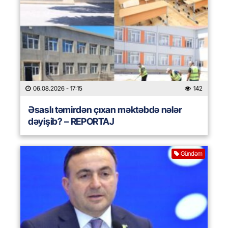
06.08.2026
- 17:15
142
Əsaslı təmirdən çıxan məktəbdə nələr
dəyişib? – REPORTAJ
Gündəm