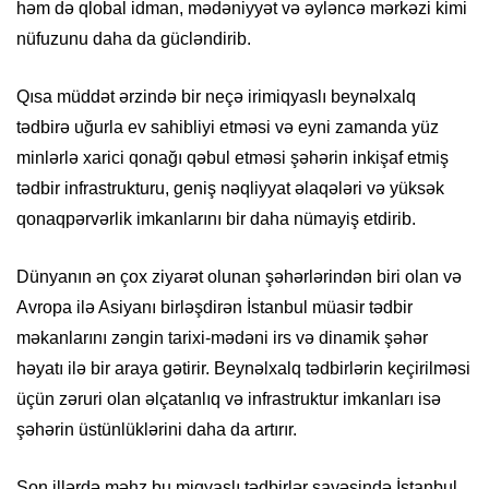
həm də qlobal idman, mədəniyyət və əyləncə mərkəzi kimi
nüfuzunu daha da gücləndirib.
Qısa müddət ərzində bir neçə irimiqyaslı beynəlxalq
tədbirə uğurla ev sahibliyi etməsi və eyni zamanda yüz
minlərlə xarici qonağı qəbul etməsi şəhərin inkişaf etmiş
tədbir infrastrukturu, geniş nəqliyyat əlaqələri və yüksək
qonaqpərvərlik imkanlarını bir daha nümayiş etdirib.
Dünyanın ən çox ziyarət olunan şəhərlərindən biri olan və
Avropa ilə Asiyanı birləşdirən İstanbul müasir tədbir
məkanlarını zəngin tarixi-mədəni irs və dinamik şəhər
həyatı ilə bir araya gətirir. Beynəlxalq tədbirlərin keçirilməsi
üçün zəruri olan əlçatanlıq və infrastruktur imkanları isə
şəhərin üstünlüklərini daha da artırır.
Son illərdə məhz bu miqyaslı tədbirlər sayəsində İstanbul