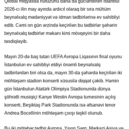
Qlobal miqyasda nüfuzunu daha da gücləndirən İstanbul
2026-cı ilin may ayında ardıcıl olaraq bir sıra mühüm
beynəlxalq mədəniyyət və idman tədbirlərinə ev sahibliyi
edib. Cəmi on gün ərzində keçirilən bu tədbirlər şəhərin
beynəlxalq tədbirlər məkanı kimi mövqeyini bir daha
təsdiqləyib.
Mayın 20-də baş tutan UEFA Avropa Liqasının final oyunu
İstanbulun ev sahibliyi etdiyi önəmli beynəlxalq
tədbirlərdən biri olsa da, mayın 30-da şəhərdə keçirilən iki
möhtəşəm stadion konserti xüsusilə diqqət çəkib. Həmin
gün İstanbulun Atatürk Olimpiya Stadionunda dünya
şöhrətli musiqiçi Kanye Westin Avropa turnesinin açılış
konserti, Beşiktaş Park Stadionunda isə əfsanəvi tenor
Andrea Bocellinin möhtəşəm çıxışı təşkil olunub.
Bu iki mötəbər tədbir Avropa, Yaxın Şərq, Mərkəzi Asiya və