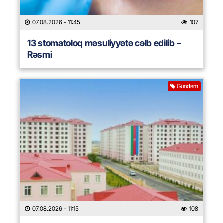
07.08.2026
- 11:45
107
13 stomatoloq məsuliyyətə cəlb edilib –
Rəsmi
Gündəm
07.08.2026
- 11:15
108