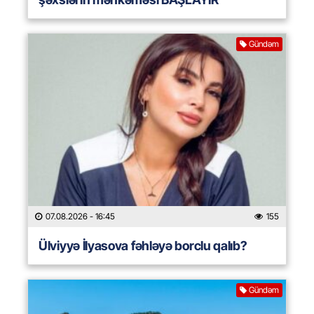
Gündəm
07.08.2026
- 16:45
155
Ülviyyə İlyasova fəhləyə borclu qalıb?
Gündəm