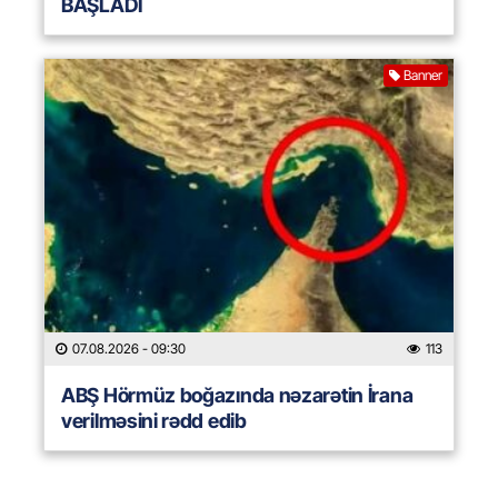
BAŞLADI
Banner
07.08.2026
- 09:30
113
ABŞ Hörmüz boğazında nəzarətin İrana
verilməsini rədd edib