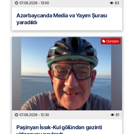
07.08.2026
- 13:00
83
Azərbaycanda Media və Yayım Şurası
yaradıldı
Gündəm
07.08.2026
- 12:30
81
Paşinyan İssık-Kul gölündən gəzinti