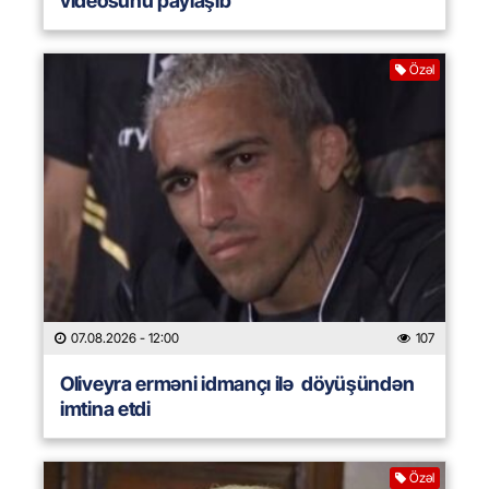
videosunu paylaşıb
Özəl
07.08.2026
- 12:00
107
Oliveyra erməni idmançı ilə döyüşündən
imtina etdi
Özəl