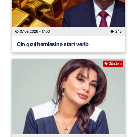
07.08.2026
- 17:00
245
Çin qızıl həmləsinə start verib
Gündəm