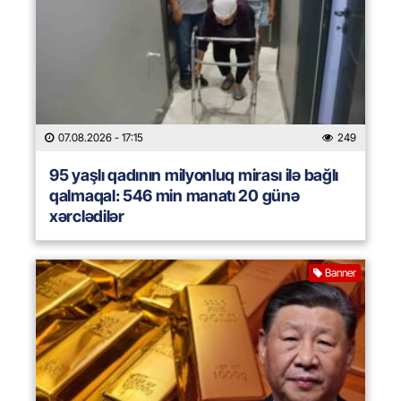
07.08.2026
- 17:15
249
95 yaşlı qadının milyonluq mirası ilə bağlı
qalmaqal: 546 min manatı 20 günə
xərclədilər
Banner