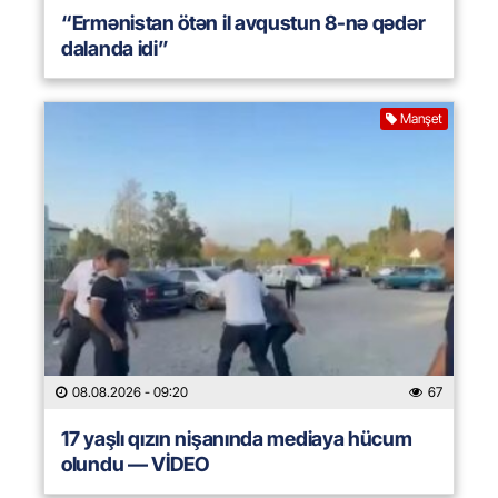
“Ermənistan ötən il avqustun 8-nə qədər
dalanda idi”
Manşet
08.08.2026
- 09:20
67
17 yaşlı qızın nişanında mediaya hücum
olundu — VİDEO