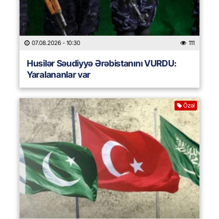
07.08.2026
- 10:30
111
Husilər Səudiyyə Ərəbistanını VURDU:
Yaralananlar var
Özəl