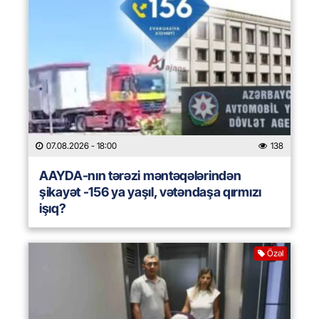
07.08.2026
- 18:00
138
AAYDA-nın tərəzi məntəqələrindən
şikayət -156 ya yaşıl, vətəndaşa qırmızı
işıq?
Özəl