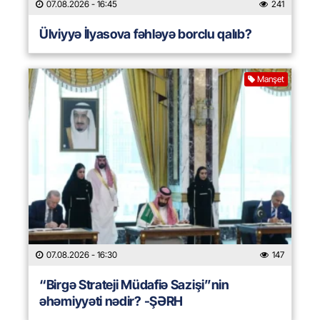
07.08.2026
- 16:45
241
Ülviyyə İlyasova fəhləyə borclu qalıb?
Manşet
07.08.2026
- 16:30
147
“Birgə Strateji Müdafiə Sazişi”nin
əhəmiyyəti nədir? -ŞƏRH