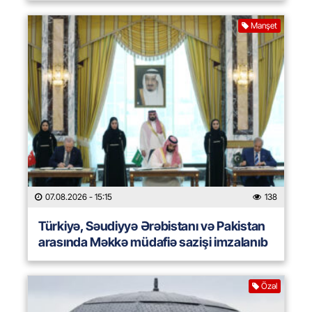
Manşet
07.08.2026
- 15:15
138
Türkiyə, Səudiyyə Ərəbistanı və Pakistan
arasında Məkkə müdafiə sazişi imzalanıb
Özəl