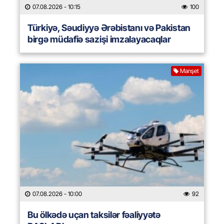
07.08.2026
- 10:15
100
Türkiyə, Səudiyyə Ərəbistanı və Pakistan
birgə müdafiə sazişi imzalayacaqlar
Manşet
07.08.2026
- 10:00
92
Bu ölkədə uçan taksilər fəaliyyətə