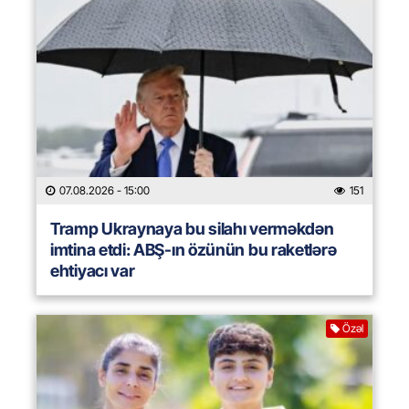
07.08.2026
- 15:00
151
Tramp Ukraynaya bu silahı verməkdən
imtina etdi: ABŞ-ın özünün bu raketlərə
ehtiyacı var
Özəl