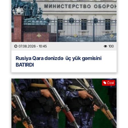
07.08.2026
- 10:45
100
Rusiya Qara dənizdə üç yük gəmisini
BATIRDI
Özəl