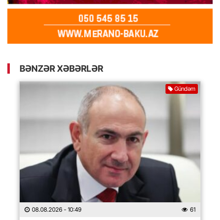
BƏNZƏR XƏBƏRLƏR
Gündəm
08.08.2026
- 10:49
61