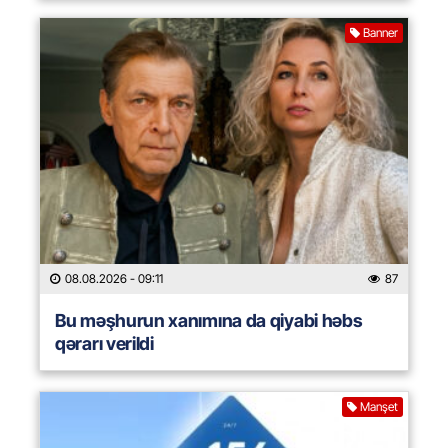
Banner
08.08.2026
- 09:11
87
Bu məşhurun xanımına da qiyabi həbs
qərarı verildi
Manşet