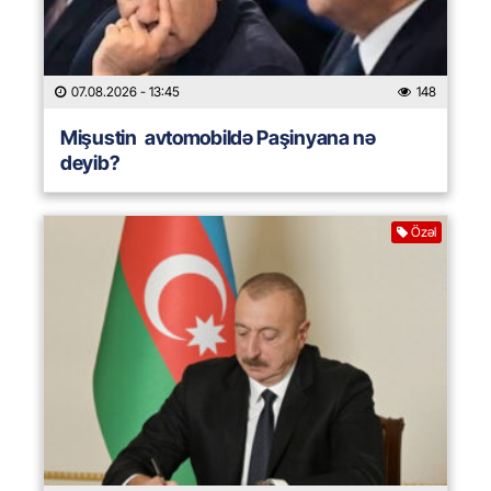
07.08.2026
- 13:45
148
Mişustin avtomobildə Paşinyana nə
deyib?
Özəl