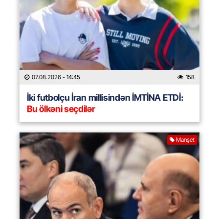
07.08.2026
- 14:45
158
İki futbolçu İran millisindən İMTİNA ETDİ:
Bu ölkəni seçdilər
Manşet