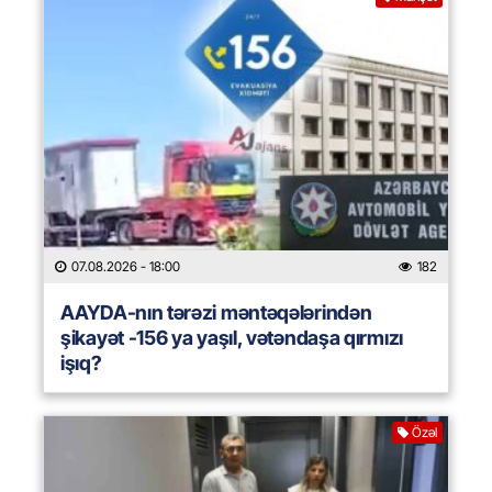
07.08.2026
- 18:00
182
AAYDA-nın tərəzi məntəqələrindən
şikayət -156 ya yaşıl, vətəndaşa qırmızı
işıq?
Özəl