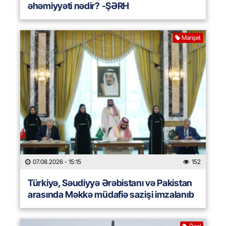
əhəmiyyəti nədir? -ŞƏRH
Manşet
07.08.2026
- 15:15
152
Türkiyə, Səudiyyə Ərəbistanı və Pakistan
arasında Məkkə müdafiə sazişi imzalanıb