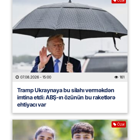
Özəl
07.08.2026
- 15:00
161
Tramp Ukraynaya bu silahı verməkdən
imtina etdi: ABŞ-ın özünün bu raketlərə
ehtiyacı var
Özəl