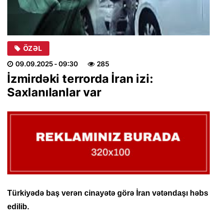
ÖZƏL
09.09.2025
- 09:30
285
İzmirdəki terrorda İran izi:
Saxlanılanlar var
Türkiyədə baş verən cinayətə görə İran vətəndaşı həbs
edilib.