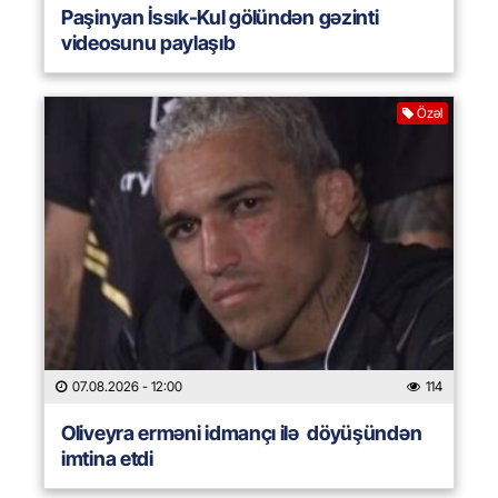
Paşinyan İssık-Kul gölündən gəzinti
videosunu paylaşıb
Özəl
07.08.2026
- 12:00
114
Oliveyra erməni idmançı ilə döyüşündən
imtina etdi