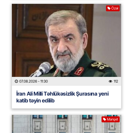
Özəl
07.08.2026
- 11:30
112
İran Ali Milli Təhlükəsizlik Şurasına yeni
katib təyin edilib
Manşet