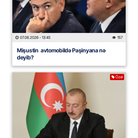
07.08.2026
- 13:45
157
Mişustin avtomobildə Paşinyana nə
deyib?
Özəl