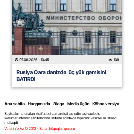
07.08.2026
- 10:45
109
Rusiya Qara dənizdə üç yük gəmisini
BATIRDI
Ana səhifə
Haqqımızda
Əlaqə
Media üçün
Köhnə versiya
Saytdakı materialların istifadəsi zamanı istinad edilməsi vacibdir.
Məlumat internet səhifələrində istifadə edildikdə hiperlink vasitəsi ilə istinad
mütləqdir.
Veteninfo.Az © 2012 - Bütün hüquqları qorunur.