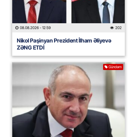
08.08.2026
- 12:59
202
Nikol Paşinyan Prezident İlham Əliyevə
ZƏNG ETDİ
Gündəm