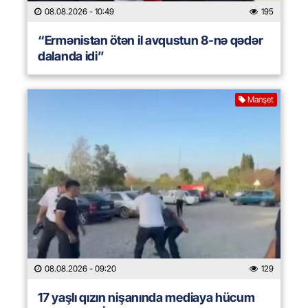
08.08.2026
- 10:49
195
“Ermənistan ötən il avqustun 8-nə qədər
dalanda idi”
Manşet
08.08.2026
- 09:20
129
17 yaşlı qızın nişanında mediaya hücum