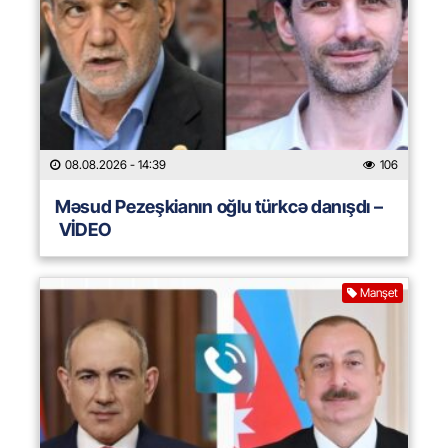
08.08.2026
- 14:39
106
Məsud Pezeşkianın oğlu türkcə danışdı –
VİDEO
Manşet