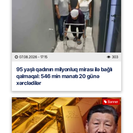
07.08.2026
- 17:15
303
95 yaşlı qadının milyonluq mirası ilə bağlı
qalmaqal: 546 min manatı 20 günə
xərclədilər
Banner