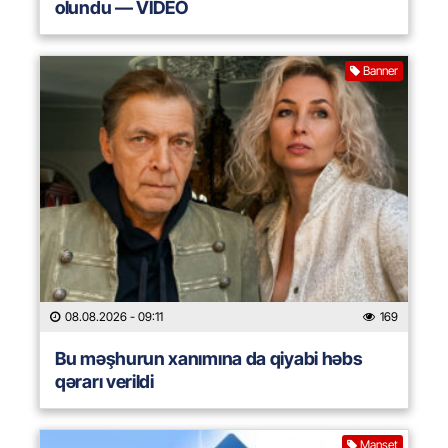
olundu — VİDEO
Banner
08.08.2026
- 09:11
169
Bu məşhurun xanımına da qiyabi həbs
qərarı verildi
Manşet