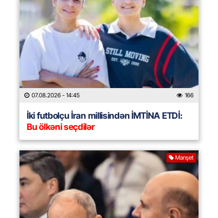
07.08.2026
- 14:45
166
İki futbolçu İran millisindən İMTİNA ETDİ:
Bu ölkəni seçdilər
Manşet