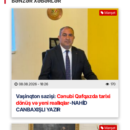
BƏNZƏR XƏBƏRLƏR
Manşet
08.08.2026
- 18:26
170
Vaşinqton sazişi:
Cənubi Qafqazda tarixi
dönüş və yeni reallıqlar
-NAHİD
CANBAXIŞLI YAZIR
Manşet