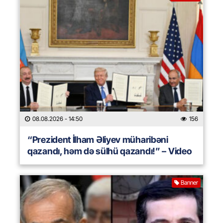
08.08.2026
- 14:50
156
“Prezident İlham Əliyev müharibəni
qazandı, həm də sülhü qazandı!” – Video
Banner