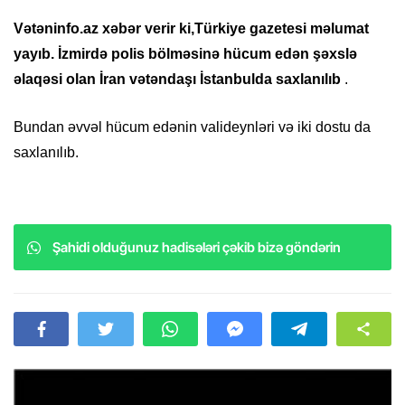
Vətəninfo.az xəbər verir ki,Türkiye gazetesi məlumat
yayıb. İzmirdə polis bölməsinə hücum edən şəxslə
əlaqəsi olan İran vətəndaşı İstanbulda saxlanılıb
.
Bundan əvvəl hücum edənin valideynləri və iki dostu da
saxlanılıb.
Şahidi olduğunuz hadisələri çəkib bizə göndərin