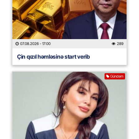
07.08.2026
- 17:00
289
Çin qızıl həmləsinə start verib
Gündəm