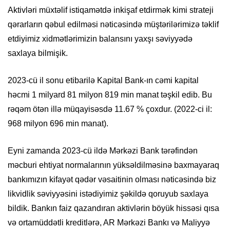
Aktivləri müxtəlif istiqamətdə inkişaf etdirmək kimi strateji
qərarların qəbul edilməsi nəticəsində müştərilərimizə təklif
etdiyimiz xidmətlərimizin balansını yaxşı səviyyədə
saxlaya bilmişik.
2023-cü il sonu etibarilə Kapital Bank-ın cəmi kapital
həcmi 1 milyard 81 milyon 819 min manat təşkil edib. Bu
rəqəm ötən illə müqayisəsdə 11.67 % çoxdur. (2022-ci il:
968 milyon 696 min manat).
Eyni zamanda 2023-cü ildə Mərkəzi Bank tərəfindən
məcburi ehtiyat normalarının yüksəldilməsinə baxmayaraq
bankımızın kifayət qədər vəsaitinin olması nəticəsində biz
likvidlik səviyyəsini istədiyimiz şəkildə qoruyub saxlaya
bildik. Bankın faiz qazandıran aktivlərin böyük hissəsi qısa
və ortamüddətli kreditlərə, AR Mərkəzi Bankı və Maliyyə