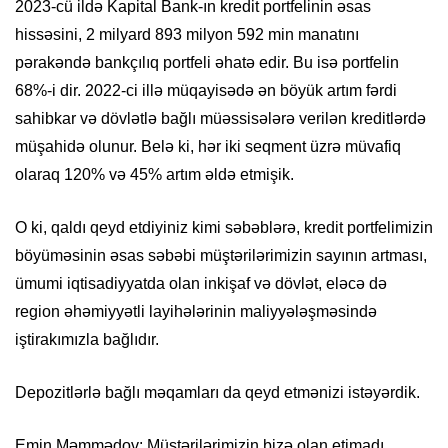
2023-cü ildə Kapital Bank-ın kredit portfelinin əsas
hissəsini, 2 milyard 893 milyon 592 min manatını
pərakəndə bankçılıq portfeli əhatə edir. Bu isə portfelin
68%-i dir. 2022-ci illə müqayisədə ən böyük artım fərdi
sahibkar və dövlətlə bağlı müəssisələrə verilən kreditlərdə
müşahidə olunur. Belə ki, hər iki seqment üzrə müvafiq
olaraq 120% və 45% artım əldə etmişik.
O ki, qaldı qeyd etdiyiniz kimi səbəblərə, kredit portfelimizin
böyüməsinin əsas səbəbi müştərilərimizin sayının artması,
ümumi iqtisadiyyatda olan inkişaf və dövlət, eləcə də
region əhəmiyyətli layihələrinin maliyyələşməsində
iştirakımızla bağlıdır.
Depozitlərlə bağlı məqamları da qeyd etmənizi istəyərdik.
Emin Məmmədov: Müştərilərimizin bizə olan etimadı