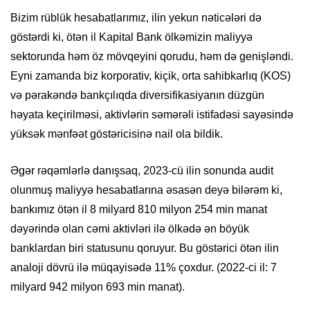
Bizim rüblük hesabatlarımız, ilin yekun nəticələri də
göstərdi ki, ötən il Kapital Bank ölkəmizin maliyyə
sektorunda həm öz mövqeyini qorudu, həm də genişləndi.
Eyni zamanda biz korporativ, kiçik, orta sahibkarlıq (KOS)
və pərakəndə bankçılıqda diversifikasiyanın düzgün
həyata keçirilməsi, aktivlərin səmərəli istifadəsi sayəsində
yüksək mənfəət göstəricisinə nail ola bildik.
Əgər rəqəmlərlə danışsaq, 2023-cü ilin sonunda audit
olunmuş maliyyə hesabatlarına əsasən deyə bilərəm ki,
bankımız ötən il 8 milyard 810 milyon 254 min manat
dəyərində olan cəmi aktivləri ilə ölkədə ən böyük
banklardan biri statusunu qoruyur. Bu göstərici ötən ilin
analoji dövrü ilə müqayisədə 11% çoxdur. (2022-ci il: 7
milyard 942 milyon 693 min manat).