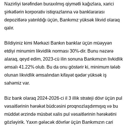
Nazirliyi tərəfindən buraxılmış qiymətli kağızlara, xarici
şirkətlərin korporativ istiqrazlarına və banklararası
depozitlərə yatırıldığı üçün, Bankımız yüksək likvid olaraq
qalır.
Bildiyiniz kimi Mərkəzi Bankın banklar üçün müəyyən
etdiyi minumim likvidlik norması 30%-dir. Bunu nəzərə
alaraq, qeyd edim, 2023-cü ilin sonuna Bankımızın livkidlik
əmsalı 41.22% olub. Bu da onu göstərir ki, minimum tələb
olunan likvidlik əmsalından kifayət qədər yüksək iş
sahəmiz var.
Biz bank olaraq 2024-2026-ci il 3 illik strateji dövr üçün pul
vəsaitlərinin hərəkət büdcəsini proqnozlaşdırmışıq və bu
müddət ərzində müsbət xalis pul vəsaitlərinin hərəkətini
gözləyirik. Yaxın gələcək dövrlər üçün Bankımızın cari