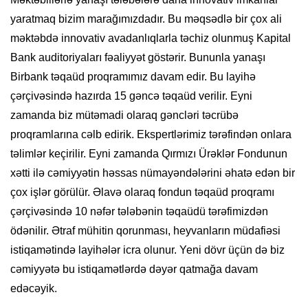
yaratmaq bizim marağımızdadır. Bu məqsədlə bir çox ali
məktəbdə innovativ avadanlıqlarla təchiz olunmuş Kapital
Bank auditoriyaları fəaliyyət göstərir. Bununla yanaşı
Birbank təqaüd proqramımız davam edir. Bu layihə
çərçivəsində hazırda 15 gəncə təqaüd verilir. Eyni
zamanda biz mütəmadi olaraq gəncləri təcrübə
proqramlarına cəlb edirik. Ekspertlərimiz tərəfindən onlara
təlimlər keçirilir. Eyni zamanda Qırmızı Ürəklər Fondunun
xətti ilə cəmiyyətin həssas nümayəndələrini əhatə edən bir
çox işlər görülür. Əlavə olaraq fondun təqaüd proqramı
çərçivəsində 10 nəfər tələbənin təqaüdü tərəfimizdən
ödənilir. Ətraf mühitin qorunması, heyvanların müdafiəsi
istiqamətində layihələr icra olunur. Yeni dövr üçün də biz
cəmiyyətə bu istiqamətlərdə dəyər qatmağa davam
edəcəyik.