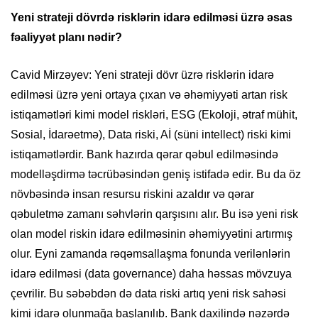
Yeni strateji dövrdə risklərin idarə edilməsi üzrə əsas
fəaliyyət planı nədir?
Cavid Mirzəyev: Yeni strateji dövr üzrə risklərin idarə
edilməsi üzrə yeni ortaya çıxan və əhəmiyyəti artan risk
istiqamətləri kimi model riskləri, ESG (Ekoloji, ətraf mühit,
Sosial, İdarəetmə), Data riski, Aİ (süni intellect) riski kimi
istiqamətlərdir. Bank hazırda qərar qəbul edilməsində
modelləşdirmə təcrübəsindən geniş istifadə edir. Bu da öz
növbəsində insan resursu riskini azaldır və qərar
qəbuletmə zamanı səhvlərin qarşısını alır. Bu isə yeni risk
olan model riskin idarə edilməsinin əhəmiyyətini artırmış
olur. Eyni zamanda rəqəmsallaşma fonunda verilənlərin
idarə edilməsi (data governance) daha həssas mövzuya
çevrilir. Bu səbəbdən də data riski artıq yeni risk sahəsi
kimi idarə olunmağa başlanılıb. Bank daxilində nəzərdə