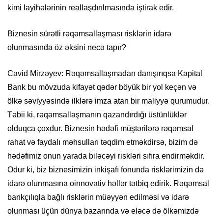
kimi layihələrinin reallaşdırılmasında iştirak edir.
Biznesin sürətli rəqəmsallaşması risklərin idarə
olunmasında öz əksini necə tapır?
Cavid Mirzəyev: Rəqəmsallaşmadan danışırıqsa Kapital
Bank bu mövzuda kifayət qədər böyük bir yol keçən və
ölkə səviyyəsində ilklərə imza atan bir maliyyə qurumudur.
Təbii ki, rəqəmsallaşmanın qazandırdığı üstünlüklər
olduqca çoxdur. Biznesin hədəfi müştərilərə rəqəmsal
rahat və faydalı məhsulları təqdim etməkdirsə, bizim də
hədəfimiz onun yarada biləcəyi riskləri sıfıra endirməkdir.
Odur ki, biz biznesimizin inkişafı fonunda risklərimizin də
idarə olunmasına oinnovativ həllər tətbiq edirik. Rəqəmsal
bankçılıqla bağlı risklərin müəyyən edilməsi və idarə
olunması üçün dünya bazarında və eləcə də ölkəmizdə