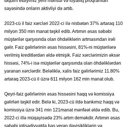
təqdim etdiyimiz yeni məhsul və loyallıq proqramları
sayəsində onların aktivliyi də artıb.
2023-cü il faiz xərcləri 2022-ci ilə nisbətən 37% artaraq 110
milyon 350 min manat təşkil edib. Artımın əsas səbəbi
müştərilər qarşısında olan öhdəliklərin artmasından irəli
gəlir. Faiz gəlirlərinin əsas hissəsini, 81%-ni müştərilərə
verilmiş kreditlərdən əldə etmişik. Faiz xərclərimizin əksər
hissəsi, 74%-i isə müştərilər qarşısında olan öhdəliklərdən
yaranan xərclərdir. Beləliklə, xalis faiz gəlirlərimiz 11.80%
artaraq 2023-cü il üzrə 611 milyon 162 min manat olub.
Qeyri-faiz gəlirlərinin əsas hissəsini haqq və komissiya
gəlirləri təşkil edir. Belə ki, 2023-cü ildə bankımız haqq və
komissiya üzrə 341 min 121manat mənfəət əldə edib. Bu,
2022-ci illə müqayisədə 23% artım deməkdir. Artımın əsas
səbəbi iqtisadiyyatda baş verən dəyişikliklərin və