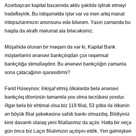
Azərbaycan kapital bazarında aktiv şəkildə iştirak etməyi
hədəfləyirik. Bu istiqamətdə işlər var və mən artıq manat
intiqrazlarımızın anonsunu edə bilərəm. Yaxın zamanda bu
haqda da ətraflı məlumat ala biləcəksiniz.
Müşahidə olunan bir məqam da var ki, Kapital Bank
müştərilərini ənənəvi bankçılıqdan çox rəqəmsal
bankçılığa stimullaşdırır. Bu ənənəvi bankçılığın zamanla
sona çatacağının işarəsidirmi?
Fərid Hüseynov: İnkişaf etmiş ölkələrdə belə ənənəvi
bankçılıq dövrünün tamamilə yox olma təcrübəsi yoxdur.
Əgər belə bir ehtimal olsa biz 119 filial, 53 şöbə ilə ölkənin
ən böyük filial şəbəkəsinə sahib bankı olmazdıq. Bildiyiniz
kimi davamlı olaraq yeni filiallarımız da açılır. Hətta bir neçə
gün öncə biz Laçın filialımızın açılışını etdik. Yeri gəlmişkən