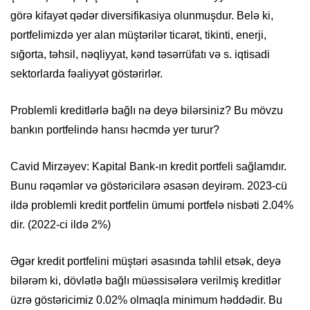
görə kifayət qədər diversifikasiya olunmuşdur. Belə ki,
portfelimizdə yer alan müştərilər ticarət, tikinti, enerji,
sığorta, təhsil, nəqliyyat, kənd təsərrüfatı və s. iqtisadi
sektorlarda fəaliyyət göstərirlər.
Problemli kreditlərlə bağlı nə deyə bilərsiniz? Bu mövzu
bankın portfelində hansı həcmdə yer turur?
Cavid Mirzəyev: Kapital Bank-ın kredit portfeli sağlamdır.
Bunu rəqəmlər və göstəricilərə əsasən deyirəm. 2023-cü
ildə problemli kredit portfelin ümumi portfelə nisbəti 2.04%
dir. (2022-ci ildə 2%)
Əgər kredit portfelini müştəri əsasında təhlil etsək, deyə
bilərəm ki, dövlətlə bağlı müəssisələrə verilmiş kreditlər
üzrə göstəricimiz 0.02% olmaqla minimum həddədir. Bu