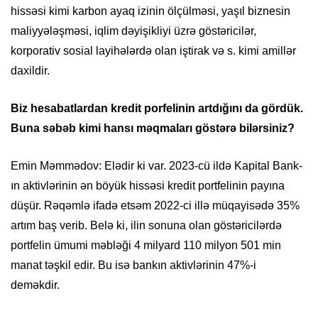
hissəsi kimi karbon ayaq izinin ölçülməsi, yaşıl biznesin
maliyyələşməsi, iqlim dəyişikliyi üzrə göstəricilər,
korporativ sosial layihələrdə olan iştirak və s. kimi amillər
daxildir.
Biz hesabatlardan kredit porfelinin artdığını da gördük.
Buna səbəb kimi hansı məqmaları göstərə bilərsiniz?
Emin Məmmədov: Elədir ki var. 2023-cü ildə Kapital Bank-
ın aktivlərinin ən böyük hissəsi kredit portfelinin payına
düşür. Rəqəmlə ifadə etsəm 2022-ci illə müqayisədə 35%
artım baş verib. Belə ki, ilin sonuna olan göstəricilərdə
portfelin ümumi məbləği 4 milyard 110 milyon 501 min
manat təşkil edir. Bu isə bankın aktivlərinin 47%-i
deməkdir.