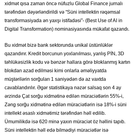
xidmət qısa zaman öncə nüfuzlu Global Finance jurnalı
tərəfindən dəyərləndirildi və “Süni intellektin rəqəmsal
transformasiyada ən yaxşı istifadəsi”- (Best Use of AI in
Digital Transformation) nominasiyasında mükafat qazandı.
Bu xidmət bizə bank sektorunda unikal üstünlüklər
qazandırır. Kredit borcunun yoxlanılması, yanlış PİN, 3D
təhlükəsizlik kodu və bənzər hallara görə bloklanmış kartın
blokdan azad edilməsi kimi onlarla əməliyyatda
müştərilərin sorğuları 1 saniyədən də az vaxtda
cavablandırılır. Əgər statistikaya nəzər salsaq son 4 ay
ərzində Çat sorğu xidmətinə edilən müraciətlərin 55%-i,
Zəng sorğu xidmətinə edilən müraciətlərin isə 18%-i süni
intellekt əsaslı xidmətimiz tərəfindən həll edilib.
Ümumilikdə isə 620 minə yaxın müraciət öz həllini tapıb.
Süni intellektin həll edə bilmədiyi müraciətlər isə