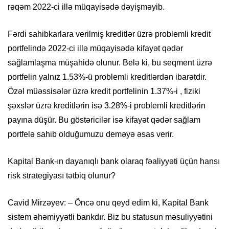
rəqəm 2022-ci illə müqayisədə dəyişməyib.
Fərdi sahibkarlara verilmiş kreditlər üzrə problemli kredit
portfelində 2022-ci illə müqayisədə kifayət qədər
sağlamlaşma müşahidə olunur. Belə ki, bu seqment üzrə
portfelin yalnız 1.53%-ü problemli kreditlərdən ibarətdir.
Özəl müəssisələr üzrə kredit portfelinin 1.37%-i , fiziki
şəxslər üzrə kreditlərin isə 3.28%-i problemli kreditlərin
payına düşür. Bu göstəricilər isə kifayət qədər sağlam
portfelə sahib olduğumuzu deməyə əsas verir.
Kapital Bank-ın dayanıqlı bank olaraq fəaliyyəti üçün hansı
risk strategiyası tətbiq olunur?
Cavid Mirzəyev: – Öncə onu qeyd edim ki, Kapital Bank
sistem əhəmiyyətli bankdır. Biz bu statusun məsuliyyətini