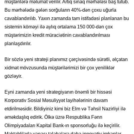
müştərilərə məlumat verilir. Artıq sınaq mərhələsi baş tutub.
Bu mərhələdə gələn sorğuların 40%-dən çoxu uğurla
cavablandırılıb. Yaxın zamanda tam istifadəsi planlanan bu
sistemin köməyi ilə aylıq ortalama 150 000-dən çox
müştərimizin kredit müraciətinin cavablandırılması
planlaşdırılır.
Bir sözlə yeni strateji planımız çərçivəsində sürətli, əlçatan
xidmət mövzusunda müştərilərimizi bir çox yeniliklər
gözləyir.
Eyni zamanda yeni strategiyanın önəmli bir hissəsi
Korporativ Sosial Məsuliyyət layihələrinin davam
etdirilməsidir. Bildiyiniz kimi biz Elm və Təhsil Nazirliyi ilə
əməkdaşlıq edirik. Ölkə üzrə Respublika Fənn
Olimpiyadaları Kapital Bank-ın sponsorluğu ilə keçirilir.
Məktəblilərlə yanaşı tələbələrə daha innovativ imkanlar