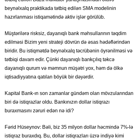
beynəlxalq praktikada tətbiq edilən SMA modelinin
hazırlanması istiqamətində aktiv işlər görülüb.
Müştərilərə risksiz, dayanıqlı bank məhsullarının təqdim
edilməsi Bizim yeni strateji dövrün də əsas hədəflərindən
biridir. Bu istiqmətdə beynəlxalq təcrübənin öyrənilməsi və
tətbiqi davam edir. Çünki dayanıqlı bankçılıq təkcə
dayanıqlı qurum və məmnun müşətri yox, həm də ölkə
iqtisadiyyatına qatılan böyük bir dəyərdir.
Kapital Bank-ın son zamanlar gündəm olan mövzularından
biri də istiqrazlar oldu. Bankınızın dollar istiqrazı
buraxmasını zəruri edən nə idi?
Fərid Hüseynov: Bəli, biz 35 milyon dollar həcmində 7%-lə
istiqraz buraxdıq. Bu, dollar istiqrazları üzrə indiyə kimi