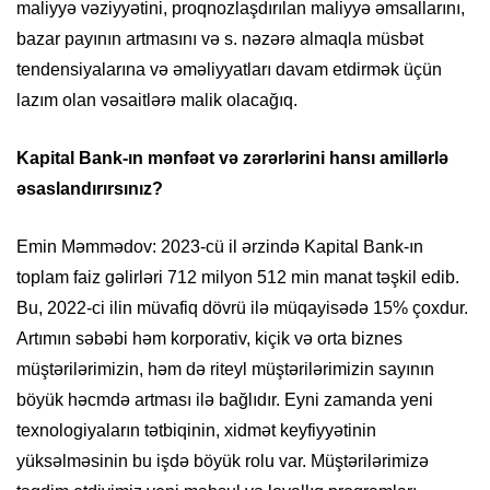
maliyyə vəziyyətini, proqnozlaşdırılan maliyyə əmsallarını,
bazar payının artmasını və s. nəzərə almaqla müsbət
tendensiyalarına və əməliyyatları davam etdirmək üçün
lazım olan vəsaitlərə malik olacağıq.
Kapital Bank-ın mənfəət və zərərlərini hansı amillərlə
əsaslandırırsınız?
Emin Məmmədov: 2023-cü il ərzində Kapital Bank-ın
toplam faiz gəlirləri 712 milyon 512 min manat təşkil edib.
Bu, 2022-ci ilin müvafiq dövrü ilə müqayisədə 15% çoxdur.
Artımın səbəbi həm korporativ, kiçik və orta biznes
müştərilərimizin, həm də riteyl müştərilərimizin sayının
böyük həcmdə artması ilə bağlıdır. Eyni zamanda yeni
texnologiyaların tətbiqinin, xidmət keyfiyyətinin
yüksəlməsinin bu işdə böyük rolu var. Müştərilərimizə