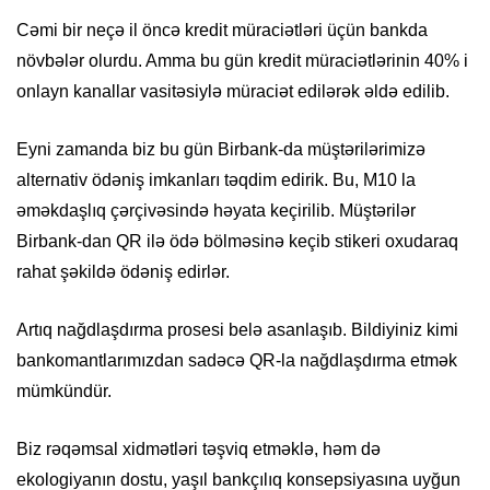
Cəmi bir neçə il öncə kredit müraciətləri üçün bankda
növbələr olurdu. Amma bu gün kredit müraciətlərinin 40% i
onlayn kanallar vasitəsiylə müraciət edilərək əldə edilib.
Eyni zamanda biz bu gün Birbank-da müştərilərimizə
alternativ ödəniş imkanları təqdim edirik. Bu, M10 la
əməkdaşlıq çərçivəsində həyata keçirilib. Müştərilər
Birbank-dan QR ilə ödə bölməsinə keçib stikeri oxudaraq
rahat şəkildə ödəniş edirlər.
Artıq nağdlaşdırma prosesi belə asanlaşıb. Bildiyiniz kimi
bankomantlarımızdan sadəcə QR-la nağdlaşdırma etmək
mümkündür.
Biz rəqəmsal xidmətləri təşviq etməklə, həm də
ekologiyanın dostu, yaşıl bankçılıq konsepsiyasına uyğun