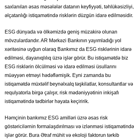
saxlanılan əsas məsələlər datanın keyfiyyəti, təhlükəsizliyi,
əlçatanlığı istiqamətində risklərin düzgün idarə edilməsidir.
ESG dünyada və ölkəmizdə geniş müzakirə olunan
mövzulardandır. AR Mərkəzi Bankının yayımladığı yol
xəritəsinə uyğun olaraq Bankımız da ESG risklərinin idarə
edilməsi, dayanıqlılıq üzrə işlər görür. Bu istiqamətdə biz
ESG risklərin ölcülməsi və idarə edilməsi üsullarını
müəyyən etməyi hədəfləmişik. Eyni zamanda bu
istiqamətdə müxtəlif beynəlxalq təşkilatlar, konsultantlar və
requlyatorla birgə çalışır, risk mədəniyyətinin inkişafı
istiqamətində tədbirlər həyata keçiririk.
Həmçinin bankımız ESG amilləri üzrə əsas risk
göstəricilərnin formalaşdırılması və izlənməsi istiqamətində
işlər görür. Bura Ətraf mühit və ekoloji faktorun tərkib