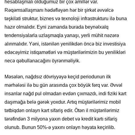
hesablaşmalı olduğumuz bir çox amillər var.
Rəqəmsallaşmanı hədəfləyən hər bir şirkət əvvəlcə
təşkilati struktur, biznes və texnoloji infrastrukturu ilə buna
hazır olmalıdır. Eyni zamanda burada beynəlxalq
tendensiyalarla uzlaşmaqla yanaşı, yerli mühit nəzərə
alınmalıdır. Yəni, istənilən yenilikdən öncə biz investisiya
edəcəyimiz istiqamətləri və müştərilərimizin bu yenilikləri
necə qəbullanacağını öyrənməliyik.
Məsələn, nağdsız dövriyyəyə keçid periodunun ilk
mərhələsi ilə bu gün arasında çox böyük fərq var. Əvvəl
insanlar nağd pul olmadan evdən çıxmazdı, indi fiziki kart
daşımağa belə gərək yoxdur. Artıq müştərilərimiz mobil
tətbiqdən onlayn kart sifariş edir. Ötən il müştərilərimiz
tərəfindən 3 milyona yaxın debet və kredit kartı sifariş
olunub. Bunun 50%-ə yaxını onlayn həyata keçirilib.