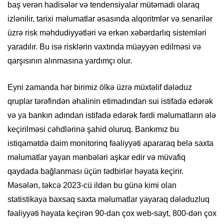
baş verən hadisələr və tendensiyalar mütəmadi olaraq
izlənilir, tarixi məlumatlar əsasında alqoritmlər və senarilər
üzrə risk məhdudiyyətləri və erkən xəbərdarlıq sistemləri
yaradılır. Bu isə risklərin vaxtında müəyyən edilməsi və
qarşısının alınmasına yardımçı olur.
Eyni zamanda hər birimiz ölkə üzrə müxtəlif dələduz
qruplar tərəfindən əhalinin etimadından sui istifadə edərək
və ya bankın adından istifadə edərək fərdi məlumatların ələ
keçirilməsi cəhdlərinə şahid oluruq. Bankımız bu
istiqamətdə daim monitorinq fəaliyyəti apararaq belə saxta
məlumatlar yayan mənbələri aşkar edir və müvafiq
qaydada bağlanması üçün tədbirlər həyata keçirir.
Məsələn, təkcə 2023-cü ildən bu günə kimi olan
statistikaya baxsaq saxta məlumatlar yayaraq dələduzluq
fəaliyyəti həyata keçirən 90-dan çox web-sayt, 800-dən çox