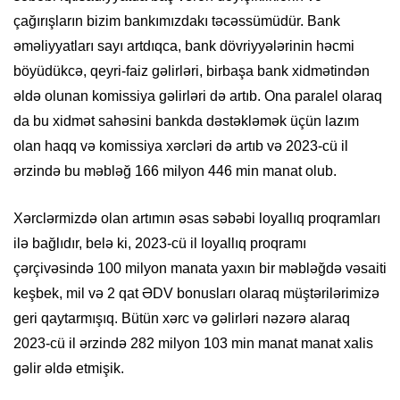
çağırışların bizim bankımızdakı təcəssümüdür. Bank
əməliyyatları sayı artdıqca, bank dövriyyələrinin həcmi
böyüdükcə, qeyri-faiz gəlirləri, birbaşa bank xidmətindən
əldə olunan komissiya gəlirləri də artıb. Ona paralel olaraq
da bu xidmət sahəsini bankda dəstəkləmək üçün lazım
olan haqq və komissiya xərcləri də artıb və 2023-cü il
ərzində bu məbləğ 166 milyon 446 min manat olub.
Xərclərmizdə olan artımın əsas səbəbi loyallıq proqramları
ilə bağlıdır, belə ki, 2023-cü il loyallıq proqramı
çərçivəsində 100 milyon manata yaxın bir məbləğdə vəsaiti
keşbek, mil və 2 qat ƏDV bonusları olaraq müştərilərimizə
geri qaytarmışıq. Bütün xərc və gəlirləri nəzərə alaraq
2023-cü il ərzində 282 milyon 103 min manat manat xalis
gəlir əldə etmişik.