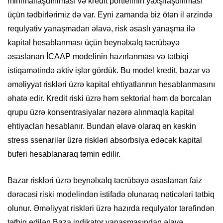
minimallaşdırılması və kredit portfelinin yaxşılaşdılıması
üçün tədbirlərimiz də var. Eyni zamanda biz ötən il ərzində
requlyativ yanaşmadan əlavə, risk əsaslı yanaşma ilə
kapital hesablanması üçün beynəlxalq təcrübəyə
əsaslanan İCAAP modelinin hazırlanması və tətbiqi
istiqamətində aktiv işlər gördük. Bu model kredit, bazar və
əməliyyat riskləri üzrə kapital ehtiyatlarının hesablanmasını
əhatə edir. Kredit riski üzrə həm sektorial həm də borcalan
qrupu üzrə konsentrasiyalar nəzərə alınmaqla kapital
ehtiyacları hesablanır. Bundan əlavə olaraq ən kəskin
stress ssenarilər üzrə riskləri absorbsiya edəcək kapital
buferi hesablanaraq təmin edilir.
Bazar riskləri üzrə beynəlxalq təcrübəyə əsaslanan faiz
dərəcəsi riski modelindən istifadə olunaraq nəticələri tətbiq
olunur. Əməliyyat riskləri üzrə hazırda requlyator tərəfindən
tətbiq edilən Baza indikator yanaşmasından əlavə