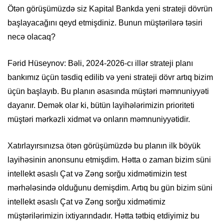
Ötən görüşümüzdə siz Kapital Bankda yeni strateji dövrün
başlayacağını qeyd etmişdiniz. Bunun müştərilərə təsiri
necə olacaq?
Fərid Hüseynov: Bəli, 2024-2026-cı illər strateji planı
bankımız üçün təsdiq edilib və yeni strateji dövr artıq bizim
üçün başlayıb. Bu planın əsasında müştəri məmnuniyyəti
dayanır. Demək olar ki, bütün layihələrimizin prioriteti
müştəri mərkəzli xidmət və onların məmnuniyyətidir.
Xatırlayırsınızsa ötən görüşümüzdə bu planın ilk böyük
layihəsinin anonsunu etmişdim. Hətta o zaman bizim süni
intellekt əsaslı Çat və Zəng sorğu xidmətimizin test
mərhələsində olduğunu demişdim. Artıq bu gün bizim süni
intellekt əsaslı Çat və Zəng sorğu xidmətimiz
müştərilərimizin ixtiyarındadır. Hətta tətbiq etdiyimiz bu