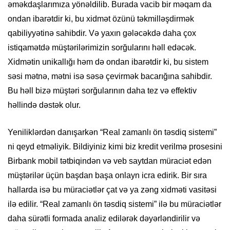
əməkdaşlarımıza yönəldilib. Burada vacib bir məqam da
ondan ibarətdir ki, bu xidmət özünü təkmilləşdirmək
qabiliyyətinə sahibdir. Və yaxın gələcəkdə daha çox
istiqamətdə müştərilərimizin sorğularını həll edəcək.
Xidmətin unikallığı həm də ondan ibarətdir ki, bu sistem
səsi mətnə, mətni isə səsə çevirmək bacarığına sahibdir.
Bu həll bizə müştəri sorğularının daha tez və effektiv
həllində dəstək olur.
Yeniliklərdən danışarkən “Real zamanlı ön təsdiq sistemi”
ni qeyd etməliyik. Bildiyiniz kimi biz kredit verilmə prosesini
Birbank mobil tətbiqindən və veb saytdan müraciət edən
müştərilər üçün başdan başa onlayn icra edirik. Bir sıra
hallarda isə bu müraciətlər çat və ya zəng xidməti vasitəsi
ilə edilir. “Real zamanlı ön təsdiq sistemi” ilə bu müraciətlər
daha sürətli formada analiz edilərək dəyərləndirilir və