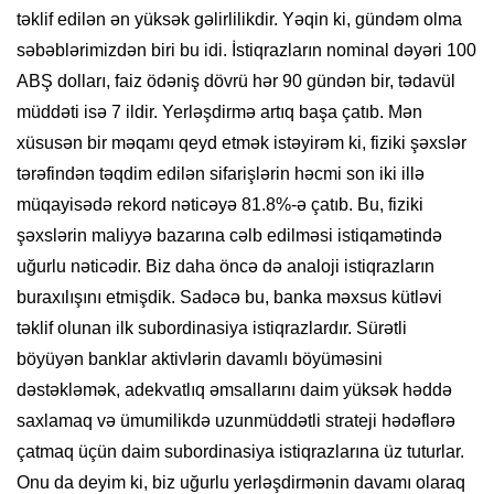
təklif edilən ən yüksək gəlirlilikdir. Yəqin ki, gündəm olma
səbəblərimizdən biri bu idi. İstiqrazların nominal dəyəri 100
ABŞ dolları, faiz ödəniş dövrü hər 90 gündən bir, tədavül
müddəti isə 7 ildir. Yerləşdirmə artıq başa çatıb. Mən
xüsusən bir məqamı qeyd etmək istəyirəm ki, fiziki şəxslər
tərəfindən təqdim edilən sifarişlərin həcmi son iki illə
müqayisədə rekord nəticəyə 81.8%-ə çatıb. Bu, fiziki
şəxslərin maliyyə bazarına cəlb edilməsi istiqamətində
uğurlu nəticədir. Biz daha öncə də analoji istiqrazların
buraxılışını etmişdik. Sadəcə bu, banka məxsus kütləvi
təklif olunan ilk subordinasiya istiqrazlardır. Sürətli
böyüyən banklar aktivlərin davamlı böyüməsini
dəstəkləmək, adekvatlıq əmsallarını daim yüksək həddə
saxlamaq və ümumilikdə uzunmüddətli strateji hədəflərə
çatmaq üçün daim subordinasiya istiqrazlarına üz tuturlar.
Onu da deyim ki, biz uğurlu yerləşdirmənin davamı olaraq