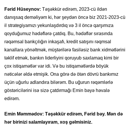
Fərid Hüseynov:
Təşəkkür edirəm, 2023-cü ildən
danışsaq deməliyəm ki, hər şeydən öncə biz 2021-2023-cü
il strategiyamızı yekunlaşdırdıq və 3 il öncə qarşımıza
qoyduğumuz hədəflərə çatdıq. Bu, hədəflər sırasında
rəqəmsal bankçılığın inkaşafı, kredit satışını rəqmsal
kanallara yönəltmək, müştərilərə fasiləsiz bank xidmətlərini
təklif etmək, bankın liderliyini qoruyub saxlamaq kimi bir
çox istiqamətlər var idi. Və bu istiqamətlərdə böyük
nəticələr əldə etmişik. Ona görə də ötən dövrü bankımız
üçün uğurlu adlandıra bilərəm. Bu uğurun rəqəmlərlə
göstəricilərini isə sizə çatdırmağı Emin bəyə həvalə
edirəm.
Emin Məmmədov: Təşəkkür edirəm, Fərid bəy. Mən də
hər birinizi salamlayıram, xoş gəlmisiniz.