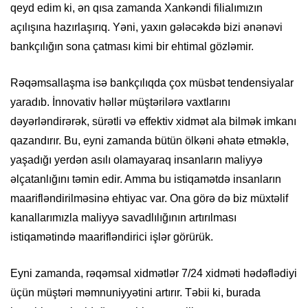
qeyd edim ki, ən qısa zamanda Xankəndi filialımızın
açılışına hazırlaşırıq. Yəni, yaxın gələcəkdə bizi ənənəvi
bankçılığın sona çatması kimi bir ehtimal gözləmir.
Rəqəmsallaşma isə bankçılıqda çox müsbət tendensiyalar
yaradıb. İnnovativ həllər müştərilərə vaxtlarını
dəyərləndirərək, sürətli və effektiv xidmət ala bilmək imkanı
qazandırır. Bu, eyni zamanda bütün ölkəni əhatə etməklə,
yaşadığı yerdən asılı olamayaraq insanların maliyyə
əlçatanlığını təmin edir. Amma bu istiqamətdə insanların
maarifləndirilməsinə ehtiyac var. Ona görə də biz müxtəlif
kanallarımızla maliyyə savadlılığının artırılması
istiqamətində maarifləndirici işlər görürük.
Eyni zamanda, rəqəmsal xidmətlər 7/24 xidməti hədəflədiyi
üçün müştəri məmnuniyyətini artırır. Təbii ki, burada