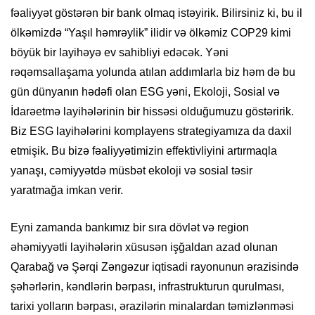
fəaliyyət göstərən bir bank olmaq istəyirik. Bilirsiniz ki, bu il
ölkəmizdə “Yaşıl həmrəylik” ilidir və ölkəmiz COP29 kimi
böyük bir layihəyə ev sahibliyi edəcək. Yəni
rəqəmsallaşama yolunda atılan addımlarla biz həm də bu
gün dünyanın hədəfi olan ESG yəni, Ekoloji, Sosial və
İdarəetmə layihələrinin bir hissəsi olduğumuzu göstəririk.
Biz ESG layihələrini komplayens strategiyamıza da daxil
etmişik. Bu bizə fəaliyyətimizin effektivliyini artırmaqla
yanaşı, cəmiyyətdə müsbət ekoloji və sosial təsir
yaratmağa imkan verir.
Eyni zamanda bankımız bir sıra dövlət və region
əhəmiyyətli layihələrin xüsusən işğaldan azad olunan
Qarabağ və Şərqi Zəngəzur iqtisadi rayonunun ərazisində
şəhərlərin, kəndlərin bərpası, infrastrukturun qurulması,
tarixi yolların bərpası, ərazilərin minalardan təmizlənməsi