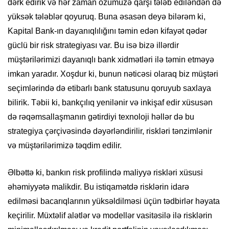
dərk edirik və hər zaman özümüzə qarşı tələb ediləndən də
yüksək tələblər qoyuruq. Buna əsasən deyə bilərəm ki,
Kapital Bank-ın dayanıqlılığını təmin edən kifayət qədər
güclü bir risk strategiyası var. Bu isə bizə illərdir
müştərilərimizi dayanıqlı bank xidmətləri ilə təmin etməyə
imkan yaradır. Xoşdur ki, bunun nəticəsi olaraq biz müştəri
seçimlərində də etibarlı bank statusunu qoruyub saxlaya
bilirik. Təbii ki, bankçılıq yenilənir və inkişaf edir xüsusən
də rəqəmsallaşmanın gətirdiyi texnoloji həllər də bu
strategiya çərçivəsində dəyərləndirilir, riskləri tənzimlənir
və müştərilərimizə təqdim edilir.
Əlbəttə ki, bankın risk profilində maliyyə riskləri xüsusi
əhəmiyyətə malikdir. Bu istiqamətdə risklərin idarə
edilməsi bacarıqlarının yüksəldilməsi üçün tədbirlər həyata
keçirilir. Müxtəlif alətlər və modellər vasitəsilə ilə risklərin