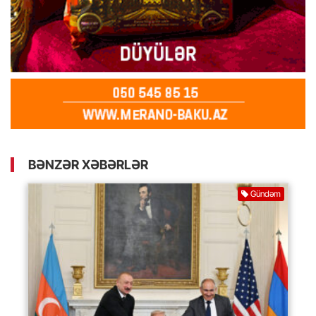
BƏNZƏR XƏBƏRLƏR
Gündəm