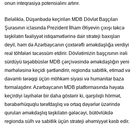
onun inteqrasiya potensialını artırır.
Beləliklə, Düşənbədə keçirilən MDB Dövlət Başçıları
Şurasının iclasında Prezident İlham Əliyevin çıxışı təkcə
təşkilatın fəaliyyət istiqamətlərinə dair strateji baxışları
deyil, həm də Azərbaycanın çoxtərəfli əməkdaşlığa verdiyi
real töhfələri təcəssüm etdirir. Dövlətimizin başçısının irəli
sürdüyü təşəbbüslər MDB çərçivəsində əməkdaşlığın yeni
mərhələsinə keçidi şərtləndirir, regionda sabitlik, etimad və
davamlı tərəqqi üçün möhkəm siyasi və humanitar baza
formalaşdırır. Azərbaycanın MDB platformasında həyata
keçirdiyi layihələr bir daha göstərir ki, qarşılıqlı hörmət,
bərabərhüquqlu tərəfdaşlıq və ortaq dəyərlər üzərində
qurulan əməkdaşlıq təşkilatın gələcəyi, bütövlükdə
regionda sülh və sabitlik üçün strateji əhəmiyyət kəsb edir.