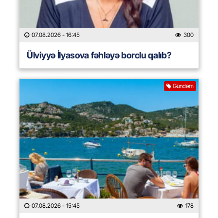
07.08.2026
- 16:45
300
Ülviyyə İlyasova fəhləyə borclu qalıb?
Gündəm
07.08.2026
- 15:45
178