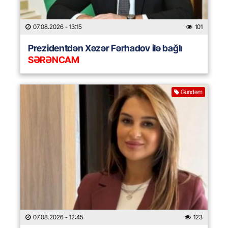
07.08.2026
- 13:15
101
Prezidentdən Xəzər Fərhadov ilə bağlı
SƏRƏNCAM
Gündəm
07.08.2026
- 12:45
123