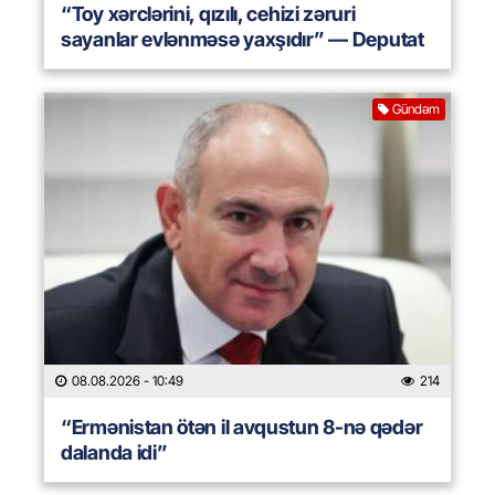
“Toy xərclərini, qızılı, cehizi zəruri
sayanlar evlənməsə yaxşıdır” — Deputat
Gündəm
08.08.2026
- 10:49
214
“Ermənistan ötən il avqustun 8-nə qədər
dalanda idi”