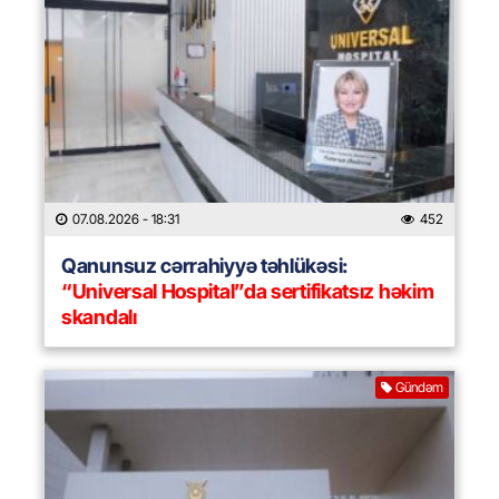
07.08.2026
- 18:31
452
Qanunsuz cərrahiyyə təhlükəsi:
“Universal Hospital”da sertifikatsız həkim
skandalı
Gündəm