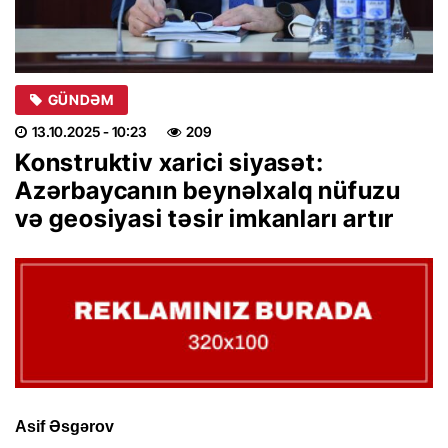
GÜNDƏM
13.10.2025
- 10:23
209
Konstruktiv xarici siyasət:
Azərbaycanın beynəlxalq nüfuzu
və geosiyasi təsir imkanları artır
Asif Əsgərov