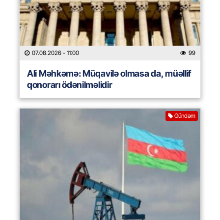
07.08.2026
- 11:00
99
Ali Məhkəmə: Müqavilə olmasa da, müəllif
qonorarı ödənilməlidir
Gündəm