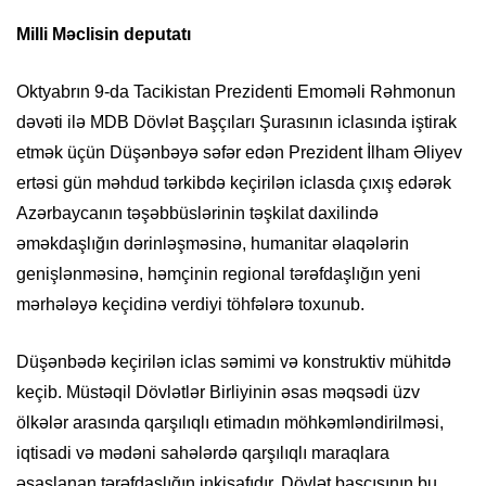
Milli Məclisin deputatı
Oktyabrın 9-da Tacikistan Prezidenti Emoməli Rəhmonun
dəvəti ilə MDB Dövlət Başçıları Şurasının iclasında iştirak
etmək üçün Düşənbəyə səfər edən Prezident İlham Əliyev
ertəsi gün məhdud tərkibdə keçirilən iclasda çıxış edərək
Azərbaycanın təşəbbüslərinin təşkilat daxilində
əməkdaşlığın dərinləşməsinə, humanitar əlaqələrin
genişlənməsinə, həmçinin regional tərəfdaşlığın yeni
mərhələyə keçidinə verdiyi töhfələrə toxunub.
Düşənbədə keçirilən iclas səmimi və konstruktiv mühitdə
keçib. Müstəqil Dövlətlər Birliyinin əsas məqsədi üzv
ölkələr arasında qarşılıqlı etimadın möhkəmləndirilməsi,
iqtisadi və mədəni sahələrdə qarşılıqlı maraqlara
əsaslanan tərəfdaşlığın inkişafıdır. Dövlət başçısının bu