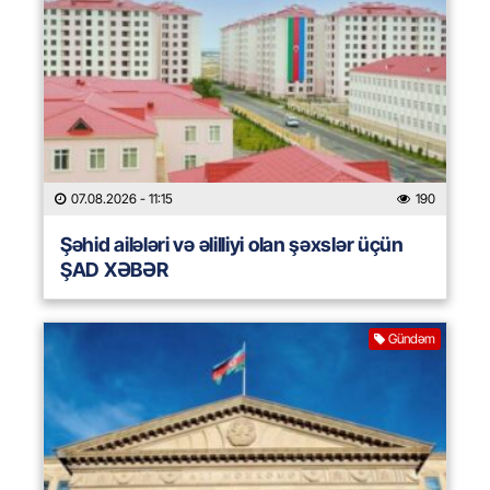
07.08.2026
- 11:15
190
Şəhid ailələri və əlilliyi olan şəxslər üçün
ŞAD XƏBƏR
Gündəm