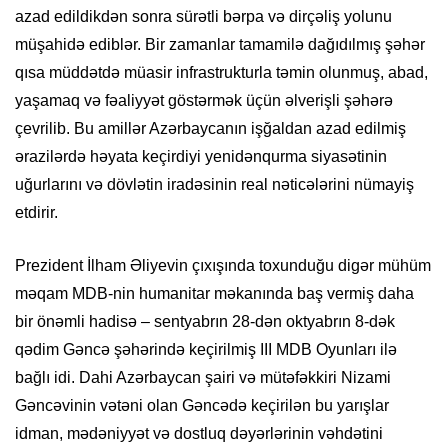
azad edildikdən sonra sürətli bərpa və dirçəliş yolunu
müşahidə ediblər. Bir zamanlar tamamilə dağıdılmış şəhər
qısa müddətdə müasir infrastrukturla təmin olunmuş, abad,
yaşamaq və fəaliyyət göstərmək üçün əlverişli şəhərə
çevrilib. Bu amillər Azərbaycanın işğaldan azad edilmiş
ərazilərdə həyata keçirdiyi yenidənqurma siyasətinin
uğurlarını və dövlətin iradəsinin real nəticələrini nümayiş
etdirir.
Prezident İlham Əliyevin çıxışında toxunduğu digər mühüm
məqam MDB-nin humanitar məkanında baş vermiş daha
bir önəmli hadisə – sentyabrın 28-dən oktyabrın 8-dək
qədim Gəncə şəhərində keçirilmiş III MDB Oyunları ilə
bağlı idi. Dahi Azərbaycan şairi və mütəfəkkiri Nizami
Gəncəvinin vətəni olan Gəncədə keçirilən bu yarışlar
idman, mədəniyyət və dostluq dəyərlərinin vəhdətini