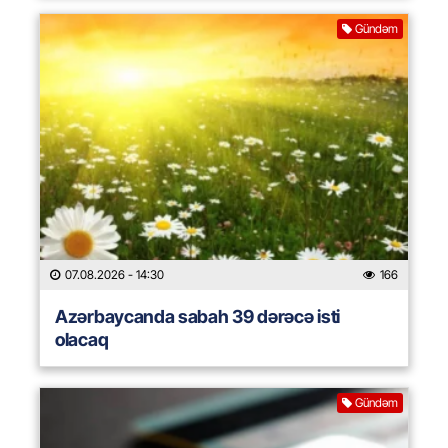
Gündəm
07.08.2026
- 14:30
166
Azərbaycanda sabah 39 dərəcə isti
olacaq
Gündəm