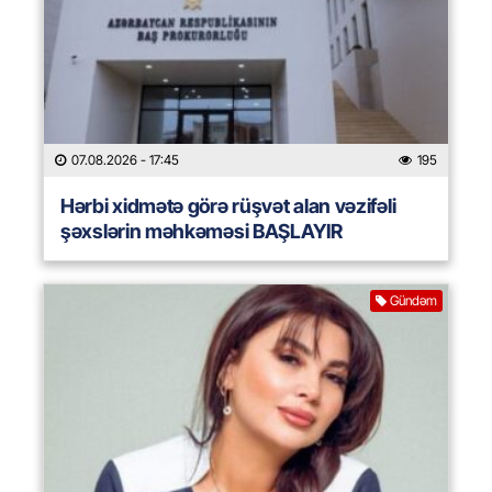
07.08.2026
- 17:45
195
Hərbi xidmətə görə rüşvət alan vəzifəli
şəxslərin məhkəməsi BAŞLAYIR
Gündəm