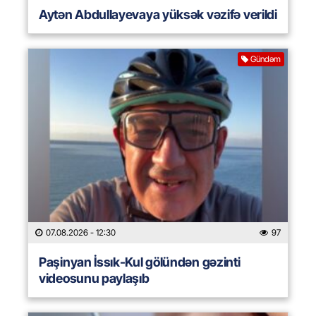
Aytən Abdullayevaya yüksək vəzifə verildi
Gündəm
07.08.2026
- 12:30
97
Paşinyan İssık-Kul gölündən gəzinti
videosunu paylaşıb