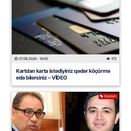
07.08.2026
- 14:00
173
Kartdan karta istədiyiniz qədər köçürmə
edə bilərsiniz – VİDEO
Gündəm