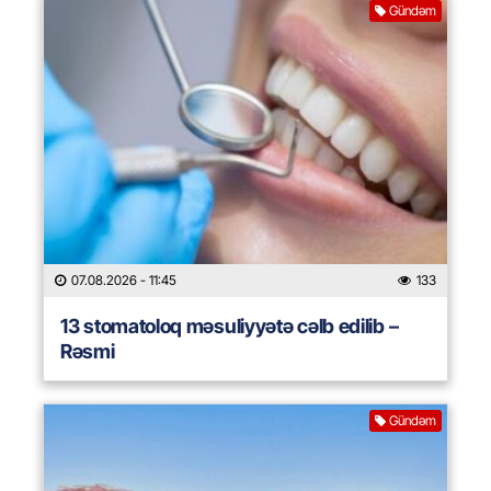
Gündəm
07.08.2026
- 11:45
133
13 stomatoloq məsuliyyətə cəlb edilib –
Rəsmi
Gündəm