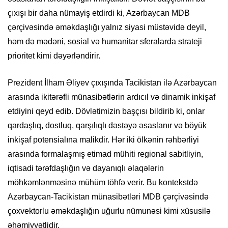
çıxışı bir daha nümayiş etdirdi ki, Azərbaycan MDB
çərçivəsində əməkdaşlığı yalnız siyasi müstəvidə deyil,
həm də mədəni, sosial və humanitar sferalarda strateji
prioritet kimi dəyərləndirir.
Prezident İlham Əliyev çıxışında Tacikistan ilə Azərbaycan
arasında ikitərəfli münasibətlərin ardıcıl və dinamik inkişaf
etdiyini qeyd edib. Dövlətimizin başçısı bildirib ki, onlar
qardaşlıq, dostluq, qarşılıqlı dəstəyə əsaslanır və böyük
inkişaf potensialına malikdir. Hər iki ölkənin rəhbərliyi
arasında formalaşmış etimad mühiti regional sabitliyin,
iqtisadi tərəfdaşlığın və dayanıqlı əlaqələrin
möhkəmlənməsinə mühüm töhfə verir. Bu kontekstdə
Azərbaycan-Tacikistan münasibətləri MDB çərçivəsində
çoxvektorlu əməkdaşlığın uğurlu nümunəsi kimi xüsusilə
əhəmiyyətlidir.