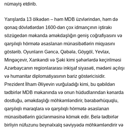
nümayiş etdirib.
Yarışlarda 13 ölkədən – həm MDB üzvlərindən, həm də
qonaq dövlətlərdən 1600-dən çox idmançının iştirakı
sözügedən məkanda əməkdaşlığın geniş coğrafiyasını və
qarşılıqlı hörmətə əsaslanan münasibətlərin miqyasını
göstərib. Oyunların Gəncə, Qəbələ, Göygöl, Yevlax,
Mingəçevir, Xankəndi və Şəki kimi şəhərlərdə keçirilməsi
Azərbaycanın regionlararası inkişaf siyasəti, mədəni açılışı
və humanitar diplomatiyasının bariz göstəricisidir.
Prezident İlham Əliyevin vurğuladığı kimi, bu qəbildən
tədbirlər MDB məkanında və onun hüdudlarından kənarda
dostluğu, əməkdaşlığı möhkəmləndirir, bərabərhüquqlu,
qarşılıqlı maraqlara və qarşılıqlı hörmətə əsaslanan
münasibətlərin güclənməsinə kömək edir. Belə tədbirlər
birliyin nüfuzunu beynəlxalq səviyyədə möhkəmləndirir və