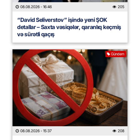
08.08.2026
- 16:46
205
“David Seliverstov” işində yeni ŞOK
detallar – Saxta vəsiqələr, qaranlıq keçmiş
və sürətli qaçış
Gündəm
08.08.2026
- 15:37
208