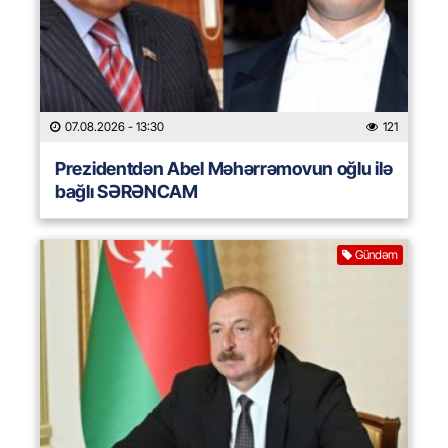
07.08.2026
- 13:30
121
Prezidentdən Abel Məhərrəmovun oğlu ilə
bağlı SƏRƏNCAM
Gündəm