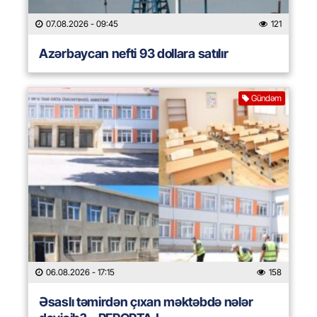
07.08.2026
- 09:45
121
Azərbaycan nefti 93 dollara satılır
Gündəm
06.08.2026
- 17:15
158
Əsaslı təmirdən çıxan məktəbdə nələr