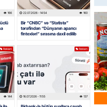
Azərba
yaradıl
166
22.07.2026
- 14:54
160
07.08.
güclü
Bir “CNBC” və “Statista”
GÜNDƏM
ha
tərəfindən “Dünyanın aparıcı
Aytən 
fintexləri” sırasına daxil edilib
verildi
07.08.
Reklam
Reklam
GÜNDƏM
Paşinya
videos
07.08.
HADISƏ
Sabunç
144
16.07.2026
- 11:55
137
dəyərin
şəxs sa
 ilə
Birbank-la bütün suallara cavab