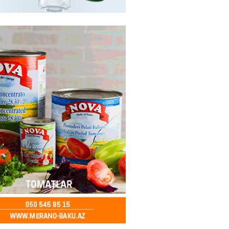
ycanda Media və Yayım Şurası
dı
2026
- 13:00
77
Abdullayevaya yüksək vəzifə
2026
- 12:45
93
n İssık-Kul gölündən gəzinti
unu paylaşıb
2026
- 12:30
70
u rayonunda 70 min manat
də elektrik naqilləri oğurlayan
xlanılıb