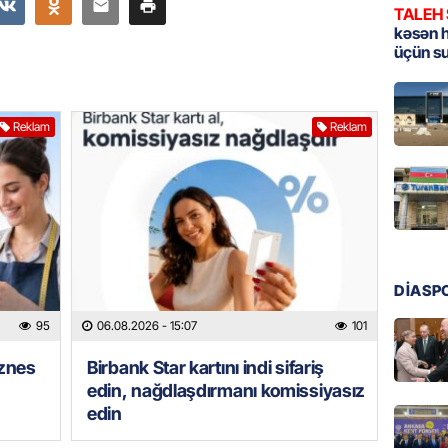
TALEH
MANŞET
kəsən 
üçün s
Türkiyə
Pakist
sazişi 
Reklam
Reklam
07.08.
ÖZƏL
Tramp 
imtina 
ehtiyac
07.08.
DİASP
ÖZƏL
95
06.08.2026
- 15:07
101
İki fut
iznes
Birbank Star kartını indi sifariş
ETDİ:
B
edin, nağdlaşdırmanı komissiyasız
07.08.
edin
GÜNDƏM