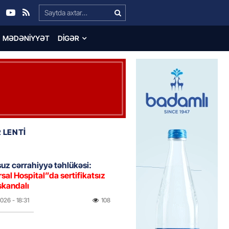
Search…
MƏDƏNIYYƏT
DIGƏR
 LENTİ
uz cərrahiyyə təhlükəsi:
sal Hospital”da sertifikatsız
skandalı
2026
- 18:31
108