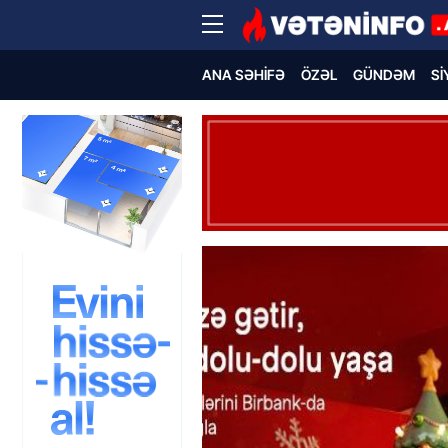
ANA SƏHIFƏ
ÖZƏL
GÜNDƏM
SI