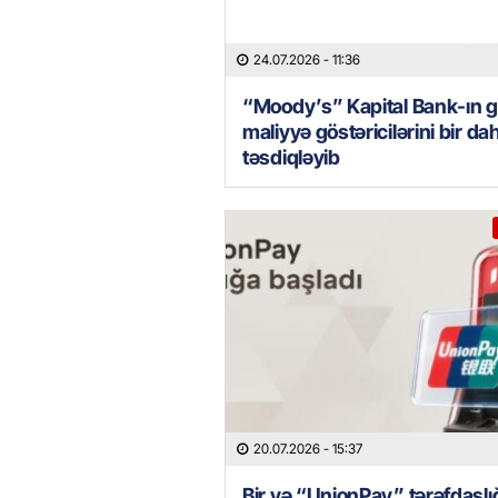
24.07.2026
- 11:36
“Moody’s” Kapital Bank-ın 
maliyyə göstəricilərini bir da
təsdiqləyib
20.07.2026
- 15:37
Bir və “UnionPay” tərəfdaşlığı