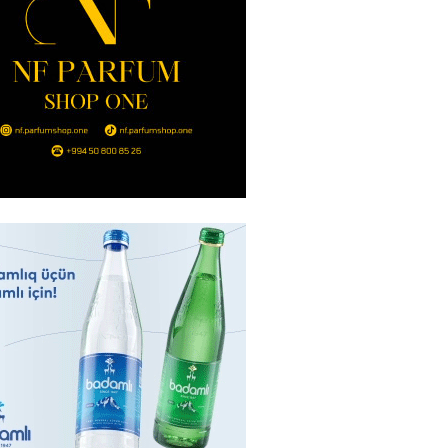
2026
- 14:00
104
in avtomobildə Paşinyana nə
2026
- 13:45
100
entdən Abel Məhərrəmovun oğlu
ğlı SƏRƏNCAM
2026
- 13:30
96
ntdən Xəzər Fərhadov ilə bağlı
NCAM
2026
- 13:15
75