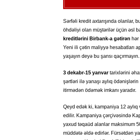
Sərfəli kredit axtarışında olanlar, 
öhdəliyi olan müştərilər üçün əsl b
kreditlərini Birbank-a gətirən
hər
Yeni ili çətin maliyyə hesabatları
yaşayın deyə bu şansı qaçırmayın.
3 dekabr-15 yanvar
tarixlərini əh
şərtləri ilə yanaşı aylıq ödənişləri
itirmədən ödəmək imkanı yaradır.
Qeyd edək ki, kampaniya 12 aylıq v
edilir. Kampaniya çərçivəsində Ka
yaxud təqaüd alanlar maksimum 50
müddətə əldə edirlər. Fürsətdən 