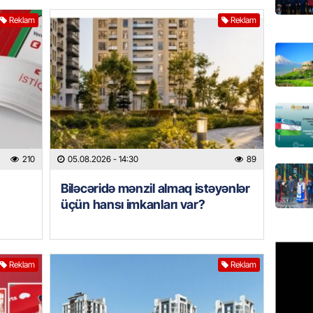
Azərbay
Reklam
Reklam
olacaq
07.08.
REKLAM
Birbank
krediti
07.08.
210
05.08.2026
- 14:30
89
HADISƏ
Biləcəridə mənzil almaq istəyənlər
Sumqay
çimərli
üçün hansı imkanları var?
şəxslər
07.08.
Reklam
Reklam
GÜNDƏM
Kartdan
köçürmə