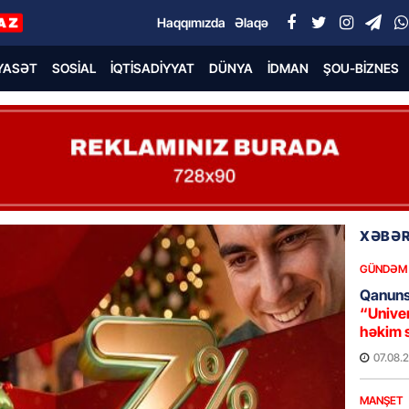
Haqqımızda
Əlaqə
YASƏT
SOSIAL
İQTISADIYYAT
DÜNYA
İDMAN
ŞOU-BIZNES
XƏBƏR
GÜNDƏM
Qanuns
“Univer
həkim 
07.08.
MANŞET