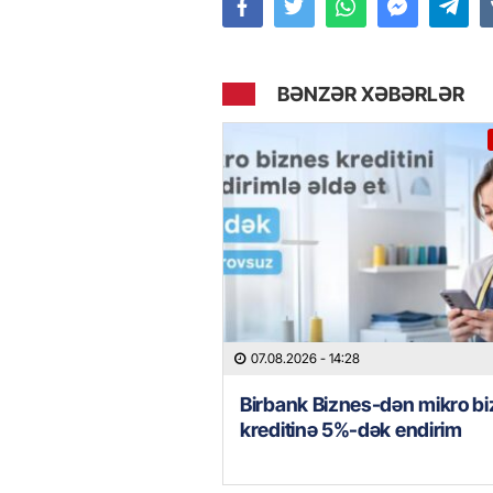
BƏNZƏR XƏBƏRLƏR
07.08.2026
- 14:28
Birbank Biznes-dən mikro b
kreditinə 5%-dək endirim