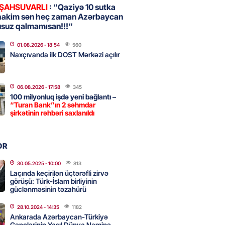
 ŞAHSUVARLI
: “Qaziyə 10 sutka
hakim sən heç zaman Azərbaycan
usuz qalmamısan!!!“
, Səudiyyə Ərəbistanı və
an arasında Məkkə müdafiə
01.08.2026
- 18:54
560
imzalanıb
Naxçıvanda ilk DOST Mərkəzi açılır
2026
- 15:15
82
06.08.2026
- 17:58
345
100 milyonluq işdə yeni bağlantı –
Ukraynaya bu silahı verməkdən
“Turan Bank”ın 2 səhmdar
etdi: ABŞ-ın özünün bu raketlərə
şirkətinin rəhbəri saxlanıldı
ı var
2026
- 15:00
94
OR
30.05.2025
- 10:00
813
Laçında keçirilən üçtərəfli zirvə
bolçu İran millisindən İMTİNA
görüşü: Türk-İslam birliyinin
u ölkəni seçdilər
güclənməsinin təzahürü
2026
- 14:45
101
28.10.2024
- 14:35
1182
Ankarada Azərbaycan-Türkiyə
Gənclərinin Yaşıl Dünya Naminə