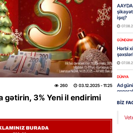
AAYDA-
şikayət
işıq?
07.08.
GÜNDƏM
Hərbi x
şəxslə
07.08.
DÜNYA
Ad günü
260
03.12.2025
- 11:25
general
a gətirin, 3% Yeni il endirimi
07.08.
BIZ F
ÖZƏL
Vet
95 yaşl
bağlı q