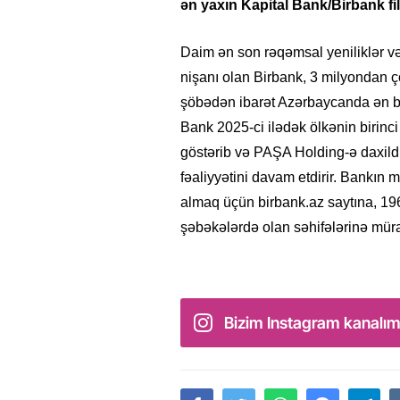
ən yaxın
Kapital Bank/Birbank fil
Daim ən son rəqəmsal yeniliklər v
nişanı olan Birbank, 3 milyondan çox
şöbədən ibarət Azərbaycanda ən böy
Bank 2025-ci ilədək ölkənin birinci
göstərib və PAŞA Holding-ə daxildir
fəaliyyətini davam etdirir. Bankın 
almaq üçün birbank.az saytına, 19
şəbəkələrdə olan səhifələrinə mürac
Bizim Instagram kanalım