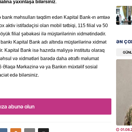
ialına yaxınlaşa bilərsiniz
.
“Liverp
07.08.
ə bank məhsulları təqdim edən Kapital Bank-ın əmtəə
 aktiv istifadəçisi olan mobil tətbiqi, 115 filial və 50
HADISƏ
Tovuzda
ük filial şəbəkəsi ilə müştərilərinin xidmətindədir.
qardaşı
ƏN ÇO
 bankı Kapital Bank adı altında müştərilərinə xidmət
07.08.
. Kapital Bank isə hazırda maliyyə institutu olaraq
GÜN
məhsul və xidmətləri barədə daha ətraflı məlumat
GÜNDƏM
6 Əlaqə Mərkəzinə və ya Bankın müxtəlif sosial
Türkiyə
iət edə bilərsiniz.
milyon 
xərclər
07.08.
GÜNDƏM
ıza abunə olun
Malayzi
Dosye
07.08.
01.08.