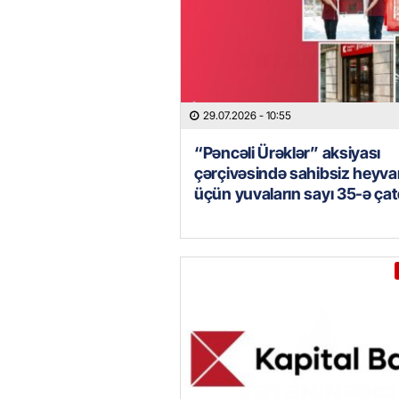
29.07.2026
- 10:55
“Pəncəli Ürəklər” aksiyası
çərçivəsində sahibsiz heyva
üçün yuvaların sayı 35-ə çat