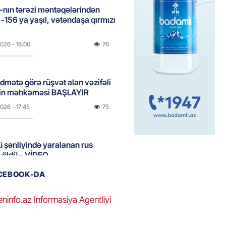
nın tərəzi məntəqələrindən
 -156 ya yaşıl, vətəndaşa qırmızı
2026
- 18:00
76
idmətə görə rüşvət alan vəzifəli
rin məhkəməsi BAŞLAYIR
2026
- 17:45
75
 şənliyində yaralanan rus
 öldü – VİDEO
2026
- 17:30
105
ACEBOOK-DA
eninfo.az Informasiya Agentliyi
ı qadının milyonluq mirası ilə
almaqal: 546 min manatı 20