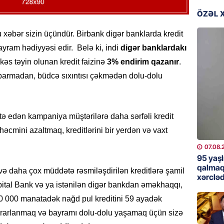
günə xə
ÖZƏL 
07.08.
bu xəbər sizin üçündür. Birbank digər banklarda kredit
BANNER
ayram hədiyyəsi edir. Belə ki, indi
digər banklardakı
Çin qız
 kəs təyin olunan kredit faizinə
3% endirim qazanır
.
07.08.
 aparmadan, büdcə sıxıntısı çəkmədən dolu-dolu
GÜNDƏM
Ülviyyə
atə edən kampaniya müştərilərə daha sərfəli kredit
07.08.
n həcmini azaltmaq, kreditlərini bir yerdən və vaxt
MANŞET
07.08.
“Birgə 
95 yaşl
əhəmiy
qalmaq
ə daha çox müddətə rəsmiləşdirilən kreditlərə şamil
xərcləd
07.08.
pital Bank və ya istənilən digər bankdan əməkhaqqı,
 000 manatadək nağd pul kreditini 59 ayadək
İDMAN
yararlanmaq və bayramı dolu-dolu yaşamaq üçün sizə
Albani