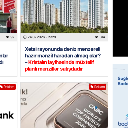
07.08.
MANŞET
Mişust
deyib?
97
24.07.2026
- 15:29
314
07.08.
Xətai rayonunda dəniz mənzərəli
GÜNDƏM
nlar
hazır mənzil haradan almaq olar?
Prezid
dı
–
Kristalın layihəsində müxtəlif
ilə ba
planlı mənzillər satışdadır
07.08.
Reklam
Reklam
GÜNDƏM
Prezide
SƏRƏ
07.08.
ÖZƏL