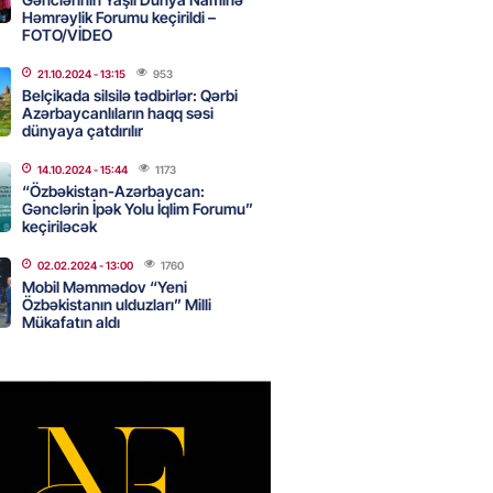
Həmrəylik Forumu keçirildi –
canda sabah 39 dərəcə isti
FOTO/VİDEO
21.10.2024
- 13:15
953
2026
- 14:30
99
Belçikada silsilə tədbirlər: Qərbi
Azərbaycanlıların haqq səsi
dünyaya çatdırılır
 Biznes-dən mikro biznes
14.10.2024
- 15:44
1173
nə 5%-dək endirim
“Özbəkistan-Azərbaycan:
Gənclərin İpək Yolu İqlim Forumu”
2026
- 14:28
95
keçiriləcək
02.02.2024
- 13:00
1760
Mobil Məmmədov “Yeni
ıtda avtomobil qaçıran və
Özbəkistanın ulduzları” Milli
kdə mobil telefon oğurlayan
Mükafatın aldı
 saxlanılıb
2026
- 14:15
102
 karta istədiyiniz qədər
 edə bilərsiniz – VİDEO