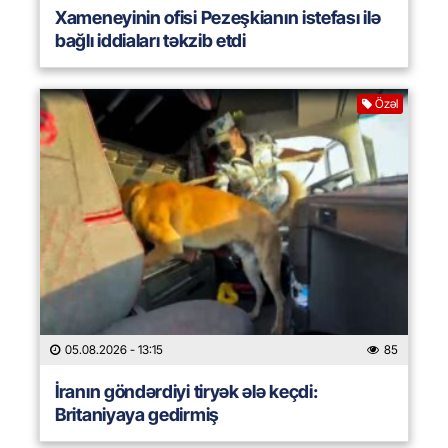
Xameneyinin ofisi Pezeşkianın istefası ilə
bağlı iddiaları təkzib etdi
Özəl
05.08.2026
- 13:15
85
İranın göndərdiyi tiryək ələ keçdi:
Britaniyaya gedirmiş