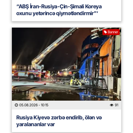
“ABŞ İran-Rusiya-Çin-Şimali Koreya
oxunu yetərincə qiymətləndirmir”‘
Banner
05.08.2026
- 10:15
91
Rusiya Kiyevə zərbə endirib, ölən və
yaralananlar var