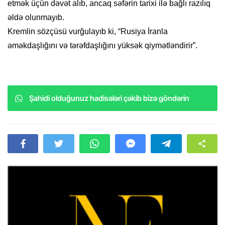
etmək üçün dəvət alıb, ancaq səfərin tarixi ilə bağlı razılıq
əldə olunmayıb.
Kremlin sözçüsü vurğulayıb ki, “Rusiya İranla
əməkdaşlığını və tərəfdaşlığını yüksək qiymətləndirir”.
Şahidi olduğunuz hadisələri çəkib bizə göndərin