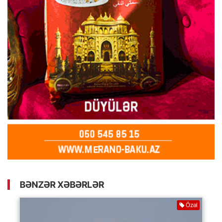
BƏNZƏR XƏBƏRLƏR
Özəl