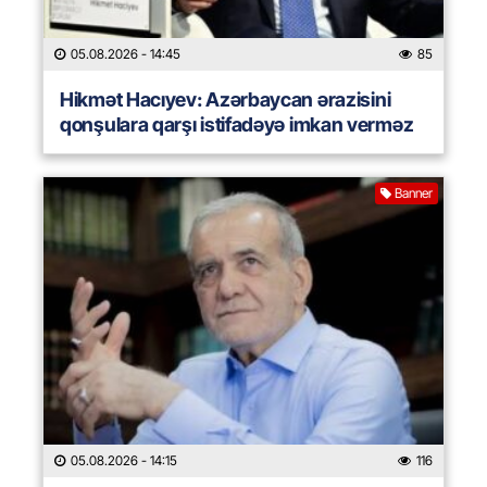
05.08.2026
- 14:45
85
Hikmət Hacıyev: Azərbaycan ərazisini
qonşulara qarşı istifadəyə imkan verməz
Banner
05.08.2026
- 14:15
116