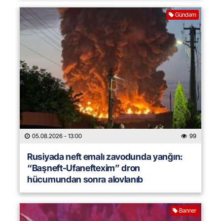
Gündəm
05.08.2026
- 13:00
99
Rusiyada neft emalı zavodunda yanğın:
“Başneft-Ufaneftexim” dron
hücumundan sonra alovlanıb
Banner