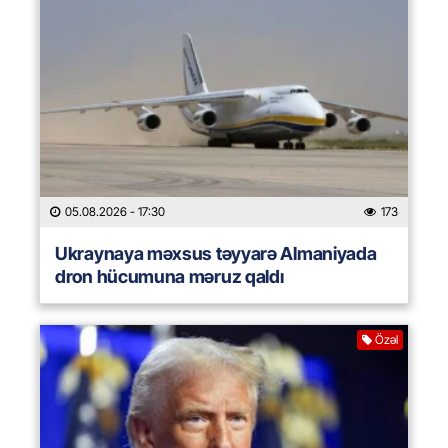
05.08.2026
- 17:30
173
Ukraynaya məxsus təyyarə Almaniyada
dron hücumuna məruz qaldı
Özəl