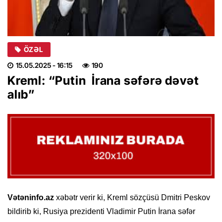
ÖZƏL
15.05.2025
- 16:15
190
Kreml: “Putin İrana səfərə dəvət
alıb”
Vətəninfo.az
xəbətr verir ki, Kreml sözçüsü Dmitri Peskov
bildirib ki, Rusiya prezidenti Vladimir Putin İrana səfər