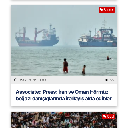
Banner
05.08.2026
- 10:00
88
Associated Press: İran və Oman Hörmüz
boğazı danışıqlarında irəliləyiş əldə ediblər
Özəl