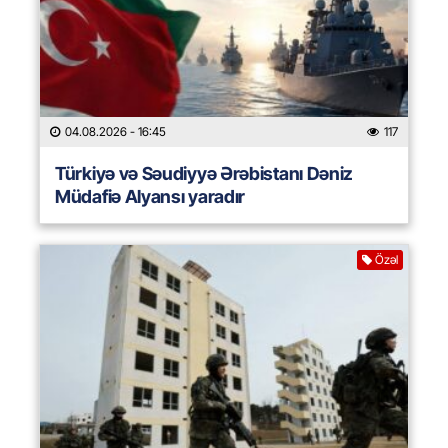
04.08.2026
- 16:45
117
Türkiyə və Səudiyyə Ərəbistanı Dəniz
Müdafiə Alyansı yaradır
Özəl